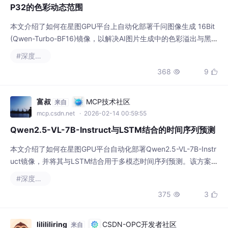
本文介绍了如何在星图GPU平台上自动化部署千问图像生成 16Bit
(Qwen-Turbo-BF16)镜像，以解决AI图片生成中的色彩溢出与黑
图问题。该镜像利用BF16精度，在RTX 4090等硬件上能实现媲美
#深度学习
FP32的色彩动态范围，适用于生成细节丰富、色彩稳定的赛博朋
368
9


克、人像及史诗奇幻等高质量图片。
富叔
MCP技术社区
来自
mcp.csdn.net
· 2026-02-14 00:59:55
Qwen2.5-VL-7B-Instruct与LSTM结合的时间序列预测
本文介绍了如何在星图GPU平台自动化部署Qwen2.5-VL-7B-Instr
uct镜像，并将其与LSTM结合用于多模态时间序列预测。该方案
利用Qwen2.5-VL的视觉理解能力分析图像数据（如商品图片或市
#深度学习
场活动海报），结合LSTM处理时间序列，显著提升销售额预测等
375
3


场景的准确性。
lilililiring
CSDN-OPC开发者社区
来自
opc.csdn.net
· 2026-02-14 14:17:57