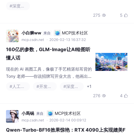
电商图像分类、医疗影像分析及科研文献智能检索等实际任务。
275
5


小白狮ww
MCP技术社区
来自
mcp.csdn.net
· 2026-02-13 16:37:32
160亿的参数，GLM-Image让AI绘图听
懂人话
现在的 AI 画图工具，像极了手艺精湛却耳背的
Tony 老师——你说招牌写开业大吉，他画出
一串连考古学家都破译不了的符号。开源，为
#人工智能
#开发语言
#深度学习
+1
了好用而不只是能用，由智谱华章以开源形式
276
4


发布的 GLM-Image 打破「高性能=闭源收
费」的潜规则。毕竟，我们要的不是抽卡式的
运气游戏，而是能听懂复杂需求的靠谱搭档。
小馬锅
MCP技术社区
来自
页面跳转后，点击右上角「克隆」，将该教程
mcp.csdn.net
· 2026-02-14 00:09:12
克隆至自己的容器中。
Qwen-Turbo-BF16效果惊艳：RTX 4090上实现媲美F
P32的色彩动态范围