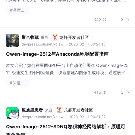
#深度学习
用Qwen模型高效生成内容，例如快速为电商平台创建商品概念
342
3


图，实现AI驱动的创意内容生成与数据增强。
聚合收藏
龙虾开发者社区
来自
devpress.csdn.net/xclaw
· 2026-02-11 00:24:18
Qwen-Image-2512与Anaconda环境配置指南
本文介绍了如何在星图GPU平台上自动化部署🎨 Qwen-Image-25
12 极速文生图创作室镜像，快速搭建AI图像生成环境。通过该平
台，用户可以免去复杂的本地环境配置，直接利用该镜像的核心能
#深度学习
力，轻松实现从文本描述生成高质量图片的应用场景，极大提升创
416
3


意内容的生产效率。
尴尬癌患者
龙虾开发者社区
来自
devpress.csdn.net/xclaw
· 2026-02-11 00:31:37
Qwen-Image-2512-SDNQ卷积神经网络解析：原理可
视化教程