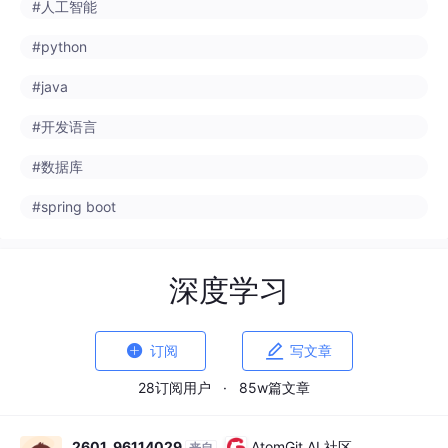
#python
#java
#开发语言
#数据库
#spring boot
深度学习


订阅
写文章
28订阅用户
·
85w篇文章
2601_96114029
AtomGit AI 社区
来自
tianqi.csdn.net
· 刚刚