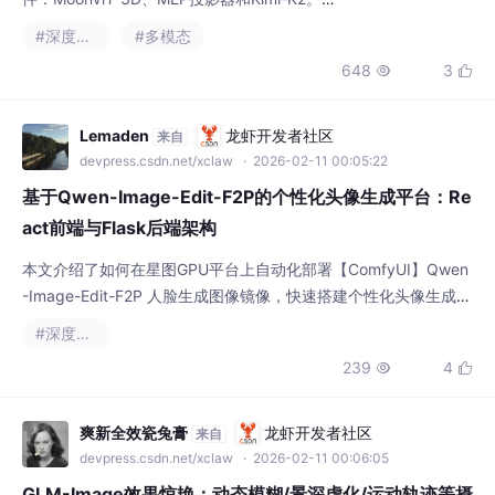
#深度学习
#多模态
它通过Pack Stage将连续帧作为时空体积处
648
3


理，使用Packed Attention进行特征提取，最
后通过Pool Stage压缩时间维度。同时指出Ki
mi-K2架构继承自DeepSeek-V3但修改了配置
Lemaden
龙虾开发者社区
来自
参数。模型采用统一架构和共享参数，实
devpress.csdn.net/xclaw
· 2026-02-11 00:05:22
基于Qwen-Image-Edit-F2P的个性化头像生成平台：Re
act前端与Flask后端架构
本文介绍了如何在星图GPU平台上自动化部署【ComfyUI】Qwen
-Image-Edit-F2P 人脸生成图像镜像，快速搭建个性化头像生成平
台。该平台基于React前端与Flask后端架构，用户上传照片并选择
#深度学习
风格后，即可利用该AI模型生成保持面部特征的创意头像，广泛应
239
4


用于社交媒体、游戏角色等个性化形象定制场景。
爽新全效瓷兔膏
龙虾开发者社区
来自
devpress.csdn.net/xclaw
· 2026-02-11 00:06:05
GLM-Image效果惊艳：动态模糊/景深虚化/运动轨迹等摄