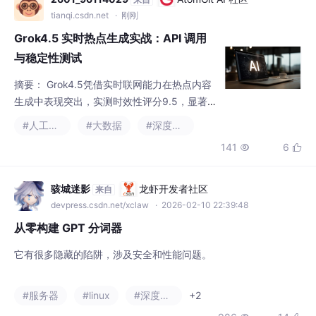
Grok4.5 实时热点生成实战：API 调用
与稳定性测试
摘要： Grok4.5凭借实时联网能力在热点内容
生成中表现突出，实测时效性评分9.5，显著
优于ChatGPT和Claude。通过猪猪AI平台可快
#人工智能
#大数据
#深度学习
速调用其API，格式与主流模型兼容。稳定性
141
6


测试显示，20并发内成功率96%+，平均响应
1.8秒，但细节准确率约80%-85%，需人工核
对。适用实时资讯场景，结合Claude（深度分
骇城迷影
龙虾开发者社区
来自
析）或DeepSeek（中文）可优化效果。注意
devpress.csdn.net/xclaw
· 2026-02-10 22:39:48
高并发时需重试机制，关键数据建
从零构建 GPT 分词器
它有很多隐藏的陷阱，涉及安全和性能问题。
#服务器
#linux
#深度学习
+2
986
14

