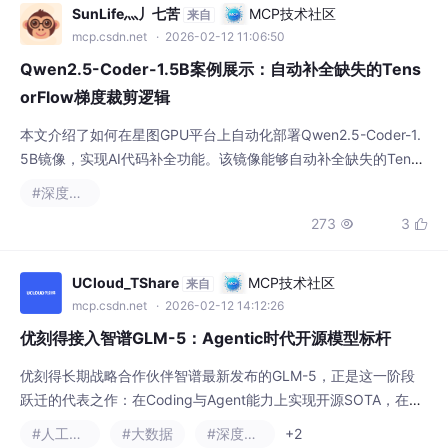
mcp.csdn.net
· 2026-02-12 11:06:50
Qwen2.5-Coder-1.5B案例展示：自动补全缺失的Tens
orFlow梯度裁剪逻辑
本文介绍了如何在星图GPU平台上自动化部署Qwen2.5-Coder-1.
5B镜像，实现AI代码补全功能。该镜像能够自动补全缺失的Tenso
rFlow梯度裁剪逻辑，提升深度学习模型训练稳定性，适用于神经
#深度学习
网络开发中的梯度优化场景。
273
3


UCloud_TShare
MCP技术社区
来自
mcp.csdn.net
· 2026-02-12 14:12:26
优刻得接入智谱GLM-5：Agentic时代开源模型标杆
优刻得长期战略合作伙伴智谱最新发布的GLM-5，正是这一阶段
跃迁的代表之作：在Coding与Agent能力上实现开源SOTA，在真
实编程场景中的使用体验已逼近Claude Opus 4.5，尤其擅长复杂
#人工智能
#大数据
#深度学习
+2
系统工程与长程Agent任务。在内部Claude Code评估集合中，GL
855
8


M-5在前端、后端、长程任务等编程开发任务上显著超越GLM-4.7