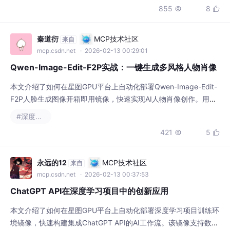
（平均增幅超过 20%），能够以极少的人工干预自主完成 A
秦道衍
MCP技术社区
来自
mcp.csdn.net
· 2026-02-13 00:29:01
Qwen-Image-Edit-F2P实战：一键生成多风格人物肖像
本文介绍了如何在星图GPU平台上自动化部署Qwen-Image-Edit-
F2P人脸生成图像开箱即用镜像，快速实现AI人物肖像创作。用户
通过该工具，仅需上传少量照片，即可一键生成多风格、多场景的
#深度学习
专业级肖像，极大简化了个人写真、角色设计等视觉内容的创作流
421
5


程。
永远的12
MCP技术社区
来自
mcp.csdn.net
· 2026-02-13 00:37:53
ChatGPT API在深度学习项目中的创新应用
本文介绍了如何在星图GPU平台上自动化部署深度学习项目训练环
境镜像，快速构建集成ChatGPT API的AI工作流。该镜像支持数据
增强、模型解释、智能交互与跨模态协同等典型场景，广泛应用于
#深度学习