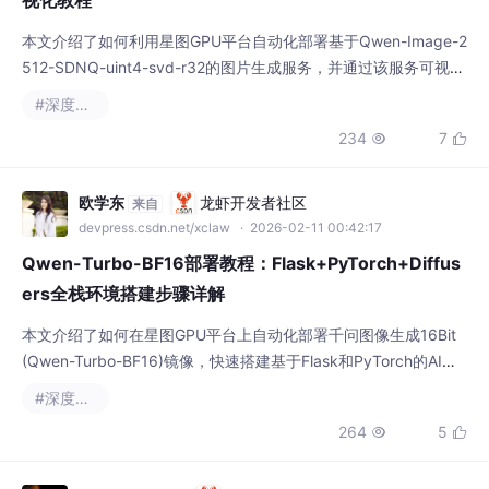
本文介绍了如何利用星图GPU平台自动化部署基于Qwen-Image-2
512-SDNQ-uint4-svd-r32的图片生成服务，并通过该服务可视化
解析卷积神经网络原理。通过让AI生成图片来图解卷积操作、特征
#深度学习
图等核心概念，提供了一个直观理解深度学习模型内部工作机制的
234
7


典型应用场景。
欧学东
龙虾开发者社区
来自
devpress.csdn.net/xclaw
· 2026-02-11 00:42:17
Qwen-Turbo-BF16部署教程：Flask+PyTorch+Diffus
ers全栈环境搭建步骤详解
本文介绍了如何在星图GPU平台上自动化部署千问图像生成16Bit
(Qwen-Turbo-BF16)镜像，快速搭建基于Flask和PyTorch的AI图
像生成环境。该镜像专为现代显卡优化，支持高效BF16精度计
#深度学习
算，可应用于电商配图、艺术创作等图片生成场景，显著提升内容
264
5


生产效率。
jzwspace
龙虾开发者社区
来自