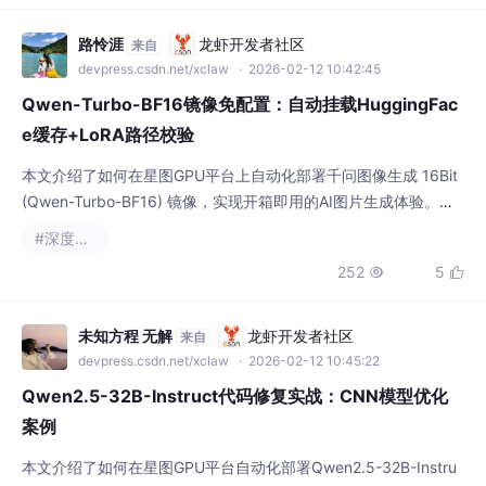
始 Tra
路怜涯
龙虾开发者社区
来自
devpress.csdn.net/xclaw
· 2026-02-12 10:42:45
Qwen-Turbo-BF16镜像免配置：自动挂载HuggingFac
e缓存+LoRA路径校验
本文介绍了如何在星图GPU平台上自动化部署千问图像生成 16Bit
(Qwen-Turbo-BF16) 镜像，实现开箱即用的AI图片生成体验。该
镜像能自动挂载本地HuggingFace缓存并校验LoRA路径，用户无
#深度学习
需复杂配置即可快速启动，轻松应用于社交媒体配图、创意艺术创
252
5


作等场景。
未知方程 无解
龙虾开发者社区
来自
devpress.csdn.net/xclaw
· 2026-02-12 10:45:22
Qwen2.5-32B-Instruct代码修复实战：CNN模型优化
案例
本文介绍了如何在星图GPU平台自动化部署Qwen2.5-32B-Instru
ct镜像，并展示其在实际代码优化中的应用。通过该镜像强大的代