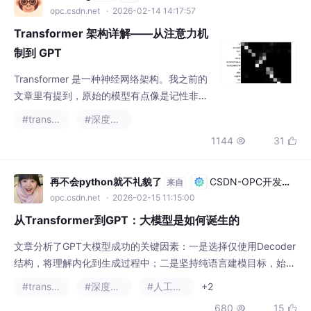
Transformer 架构详解——从注意力机
制到 GPT
Transformer 是一种神经网络架构。我之前的
文章里有提到，原始的模型有点像是记性非常
不好的学生，无法记住短期信息；而Transfor
#transformer
#深度学习
mer就是帮助它们记忆的老师，让模型终于能
1144
31


够高效捕捉数据里的关联3.3 ChatGPT 在做什
么（二）简单回顾：神经网络是一种非常有效
的模型，用于分析复杂的数据类型，如图像、
再不会python就不礼貌了
CSDN-OPC开发者
来自
视频、音频和文本。但针对不同类型的数据，
社区
opc.csdn.net
· 2026-02-15 11:15:00
有不同类型的神经网络进行了优化。
从Transformer到GPT：大模型是如何诞生的
文章分析了GPT大模型成功的关键因素：一是选择仅使用Decoder
结构，将理解内化到生成过程中；二是坚持纯语言建模目标，始终
使用Next Token Prediction；三是通过规模扩大，使模型表现出
#transformer
#深度学习
#人工智能
+2
多任务能力和涌现能力。GPT-3的出现标志着语言模型从NLP工具
680
15


转变为通用智能底座，工程范式也从"模型训练"转变为"Prompt编