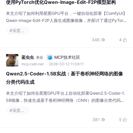
本文介绍了如何利用星图GPU平台，一键自动化部署【ComfyUI】
Qwen-Image-Edit-F2P人脸生成图像镜像，并探讨了通过PyTorc
h优化其模型架构以提升推理速度。该镜像的核心应用场景是，根
#深度学习
据输入的人脸图片和文本描述，快速生成高质量、保持人脸特征的
346
4


创意图像，适用于个性化头像制作、艺术创作等领域。
蓝虫虫
MCP技术社区
来自
mcp.csdn.net
· 2026-02-12 11:09:11
Qwen2.5-Coder-1.5B实战：基于卷积神经网络的图像
分类代码生成
本文介绍了如何在星图GPU平台上自动化部署Qwen2.5-Coder-1.
5B镜像，快速生成基于卷积神经网络（CNN）的图像分类代码。
通过该平台，用户可轻松实现猫狗图片分类等典型应用场景，大幅
#深度学习
降低深度学习项目的开发门槛。
381
5


SunLife灬丿七苦
MCP技术社区
来自