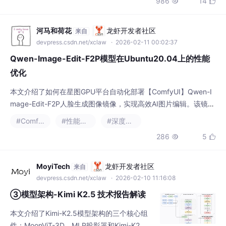
河马和荷花
龙虾开发者社区
来自
devpress.csdn.net/xclaw
· 2026-02-11 00:02:37
Qwen-Image-Edit-F2P模型在Ubuntu20.04上的性能
优化
本文介绍了如何在星图GPU平台自动化部署【ComfyUI】Qwen-I
mage-Edit-F2P人脸生成图像镜像，实现高效AI图片编辑。该镜像
支持通过单张人脸照片快速生成高质量全身照，适用于个性化形象
#ComfyUI
#性能优化
#深度学习
设计、艺术创作等场景，显著提升图像生成效率与用户体验。
286
5


MoyiTech
龙虾开发者社区
来自
devpress.csdn.net/xclaw
· 2026-02-10 11:16:08
③模型架构-Kimi K2.5 技术报告解读
本文介绍了Kimi-K2.5模型架构的三个核心组
件：MoonViT-3D、MLP投影器和Kimi-K2。其
中重点阐述了MoonViT-3D的视频处理机制，