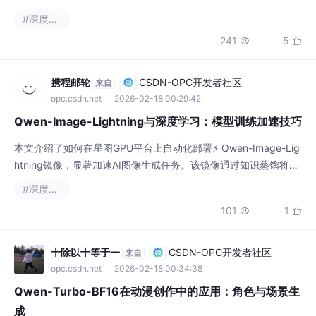
#深度学习
3秒语音样本即可克隆出自然流畅的个性化语音，显著提升语音合
241
5


成效率与质量。
携程邮轮
CSDN-OPC开发者社区
来自
opc.csdn.net
· 2026-02-18 00:29:42
Qwen-Image-Lightning与深度学习：模型训练加速技巧
本文介绍了如何在星图GPU平台上自动化部署⚡ Qwen-Image-Lig
htning镜像，显著加速AI图像生成任务。该镜像通过知识蒸馏将生
成步数压缩至4–8步，实现12–25倍提速，适用于电商素材批量生
#深度学习
成、社交媒体配图等高频图片创作场景，兼顾速度与视觉质量。
101
1


十除以十等于一
CSDN-OPC开发者社区
来自
opc.csdn.net
· 2026-02-18 00:34:38
Qwen-Turbo-BF16在动漫创作中的应用：角色与场景生
成