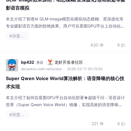
影语言模拟
本文介绍了智谱AI GLM-Image模型在模拟动态模糊、景深虚化等
专业摄影语言方面的惊艳效果。用户可在星图GPU平台上自动化部
署其Web交互界面镜像，快速搭建AI图像生成环境。该工具能根据
#深度学习
文本提示，高效生成适用于广告营销、概念设计等场景的高质量、
430
6


具有摄影感的图片。
bp432
龙虾开发者社区
来自
devpress.csdn.net/xclaw
· 2026-02-11 00:15:00
Super Qwen Voice World算法解析：语音降噪的核心技
术实现
本文介绍了如何在星图GPU平台自动化部署🍄超级千问：语音设计
世界（Super Qwen Voice World）镜像，实现高效的语音降噪处
理。该镜像通过深度学习算法，能够在视频会议、语音录制等场景
#深度学习
中智能消除背景噪音，提升语音清晰度和通信质量。
221
9

