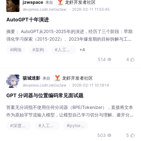
devpress.csdn.net/xclaw
· 2026-02-11 11:53:45
AutoGPT十年演进
摘要： AutoGPT从2015-2025年的演进，经历了三个阶段：早期
强化学习探索（2015-2022）、2023年爆发期的目标拆解与工具
整合（但存在成本高、死循环问题），到2025年发展为具备工业
#网络
#架构
#人工智能
+4
级鲁棒性的“数字员工”。关键技术突破包括：推理原生内核优化、
514
4


eBPF驱动的内核级安全约束，以及LangGraph状态机的可控自主
性。2025年的AutoGPT通过eBPF实现毫秒级异常拦截，支持多A
g
骇城迷影
龙虾开发者社区
来自
devpress.csdn.net/xclaw
· 2026-02-11 10:19:14
GPT 分词器与位置编码常见面试题
答案无分词指不使用任何分词器（BPE/Tokenizer），直接将文本
作为原始字节流输入模型，让模型自己学习切分与理解。避开分词
器的多语言偏见、bug、安全隐患；真正端到端建模，无需人工规
#深度学习
#人工智能
#pytorch
则；支持文本、音频、图像统一建模。答案码点是 Unicode 给每
503
5


个字符分配的唯一数字编号，格式为 U+XXXX。例如：A → U+00
41，你 → U+4F60。它是字符的逻辑编号，与存储无关。答案原