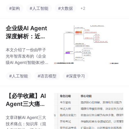
析
核心内容包括：1) MoE
的AI应用，实现从知识
架构通过稀疏激活实现
#架构
#人工智能
#大数据
+2
聊天者到行动者的转
万亿级参数高效训练；
变。
2) Agentic AI代表从被
动响应到主动协作的范
企业级AI Agent
式转变；3) 下一代训练
深度解析：近80
聚焦数据质量、工具学
页报告带你迎接
习和多智能体协作；4)
本文介绍了一份由甲子
生产力革命
AWORLD框架解决Age
光年智库发布的《企业
ntic AI训练的并行计算
级AI Agent(智能体)价
挑战；5) 未来大模型将
值及应用报告》，探讨
向超级专家系统、社会
了AI Agent如何从内容
#人工智能
#语言模型
#深度学习
智能体和可解释AI方向
生成转向智能体革命，
发展。DeepSeek的开
成为重塑企业生产力的
核心引擎。报告分析了
【必学收藏】AI
AI Agent的概念、中国
Agent三大痛点
落地路径及实践案例，
深度解析：知识
为决策者提供价值地图
文章详解AI Agent三大
库+工作流+Pro
与实践路线图，助力企
技术痛点：知识库（混
业在智能化浪潮中把握2
mpt工程