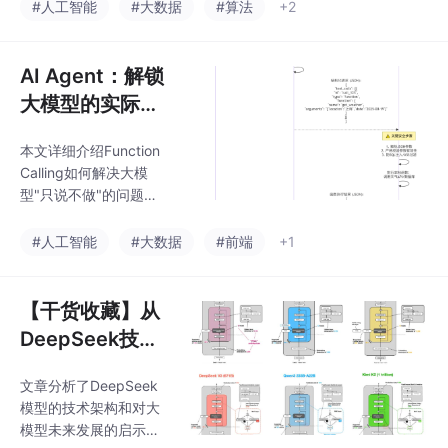
成)到高级技术(查询转
#人工智能
#大数据
#算法
+2
量。
换、智能路由、多表示
索引、自校正代理流
等)，全面涵盖RAG生态
AI Agent：解锁
系统的每个环节。文章
大模型的实际行
提供了丰富的代码示例
动力
和评估方法，帮助读者
本文详细介绍Function
从零开始构建并优化高
Calling如何解决大模
效、准确的RAG应用。
型"只说不做"的问题，
通过连接模型思考与外
部行动，让大模型不仅
#人工智能
#大数据
#前端
+1
能回答问题，还能执行
实际操作。文章解析了F
unction Calling的概
【干货收藏】从
念、流程、优势及安全
DeepSeek技术
注意事项，并通过天气
突破看大模型未
查询实例展示了完整实
文章分析了DeepSeek
来，MoE架构与
现。开发者可通过函数
模型的技术架构和对大
定义、参数校验和结果
Agentic AI全解
模型未来发展的启示。
反馈，构建高效、安全