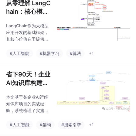
从零理解 LangC
hain：核心模块
与火爆原因全解
LangChain作为大模型
析
应用开发的基础框架，
其核心价值在于提供了
模块化的技术集成方
案。该框架通过标准化
#人工智能
#机器学习
#算法
+1
的接口设计，实现了提
示词管理（Prompt Eng
ineering）、外部工具
省下90天！企业
调用（Tool Usage）、
AI知识库构建的
会话状态维护（Multi-tu
18个致命错误与
rn Dialogue）以及知识
本文基于某企业AI运维
规避策略
检索（Retrieval）等关
知识库项目的实战经
键功能的即插即用，大
验，系统梳理了实施过
幅降低了复杂AI系统的
程中遇到的典型技术挑
开发门槛。这种"技术乐
战与解决方案。这些来
#人工智能
#架构
#搜索引擎
+1
高"式的设计理念，使开
自生产环境的宝贵经
发者能够