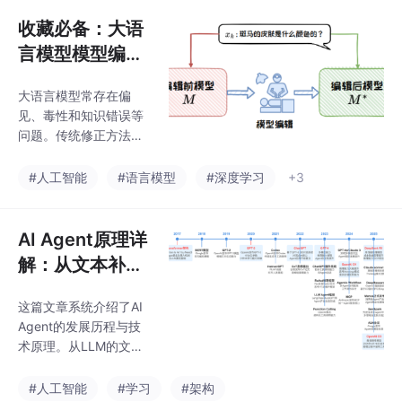
验，旨在为计划构建智
能知识库的企业提供实
收藏必备：大语
践参考，助力实现知识
言模型模型编辑
资产的高效管理和服务
技术，让你的AI
响应的敏捷优化。
大语言模型常存在偏
不再说错话
见、毒性和知识错误等
问题。传统修正方法如
重新预训练和微调存在
成本高、效率低或影响
#人工智能
#语言模型
#深度学习
+3
其他能力等局限。模型
编辑技术通过局部修改
模型参数，可精准修正
AI Agent原理详
错误、补充新知识，同
解：从文本补全
时保持原有性能。该方
到自主思考的技
法分为外部拓展法和内
这篇文章系统介绍了AI
术演进
部修改法，需满足准确
Agent的发展历程与技
性、泛化性、可迁移
术原理。从LLM的文本
性、局部性和高效性等
补全基础开始，阐述了F
关键性质，为大语言模
unction Call和MCP协
#人工智能
#学习
#架构
型的快速精准修正提供