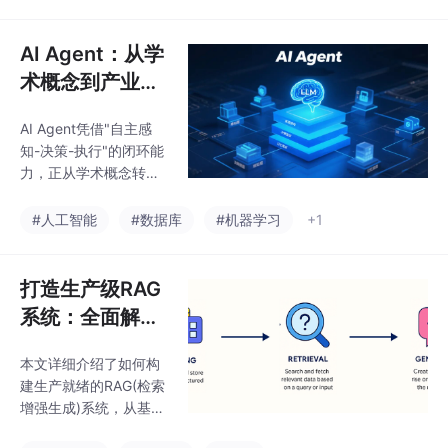
议如何赋予AI工具使用
了新思路。
能力，以及记忆管理和
ReAct框架如何实现智
AI Agent：从学
能体的思考决策过程。
术概念到产业应
文章探讨了Workflow、
用的变革力量
多Agent系统和推理模
AI Agent凭借"自主感
型等形态，展望了"模型
知-决策-执行"的闭环能
即产品"的发展新阶段。
力，正从学术概念转向
AI Agent正从简单文本
产业应用。它以大语言
生成进化为能自主规
模型为"大脑"，结合工
#人工智能
#数据库
#机器学习
+1
划、使用工具并协作完
具链、感知系统和数据
成复杂任务的智能体，
库，实现从"被动响
尽管仍
应"到"自动执行"的转
打造生产级RAG
变。AI Agent不仅提升
系统：全面解析
效率，更重构用户体
大模型检索增强
验，未来将向多智能体
本文详细介绍了如何构
生成的每个组
协同发展，覆盖个人生
建生产就绪的RAG(检索
活、企业办公和产业服
件--路由、索
增强生成)系统，从基础
务三大领域，成为驱动
引、检索
组件(索引、检索、生
生产生活变革的关键力