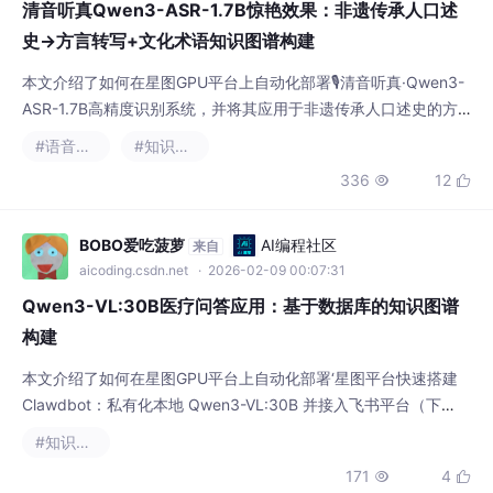
清音听真Qwen3-ASR-1.7B惊艳效果：非遗传承人口述
史→方言转写+文化术语知识图谱构建
本文介绍了如何在星图GPU平台上自动化部署🎙️清音听真·Qwen3-
ASR-1.7B高精度识别系统，并将其应用于非遗传承人口述史的方
言转写与术语提取。该平台能快速搭建语音识别环境，高效处理方
#语音识别
#知识图谱
言混杂的音频，并支持后续构建文化术语知识图谱，为文化遗产的
336
12


数字化保存与研究提供关键技术支撑。
BOBO爱吃菠萝
AI编程社区
来自
aicoding.csdn.net
· 2026-02-09 00:07:31
Qwen3-VL:30B医疗问答应用：基于数据库的知识图谱
构建
本文介绍了如何在星图GPU平台上自动化部署‘星图平台快速搭建
Clawdbot：私有化本地 Qwen3-VL:30B 并接入飞书平台（下
篇）’镜像，构建面向医疗场景的问答系统。该镜像支持基于结构
#知识图谱
化医学数据库的知识图谱查询，典型应用于临床问诊辅助——如三
171
4


秒内解析化验单并提供循证用药建议，显著提升基层医生决策效