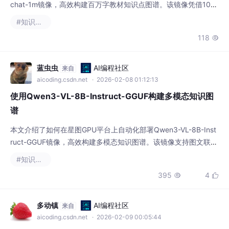
chat-1m镜像，高效构建百万字教材知识点图谱。该镜像凭借100
万token超长上下文能力，可精准完成教材全文解析、跨章节概念
#知识图谱
关联与教学逻辑链提取，典型应用于K12教育领域的结构化知识图
118

谱构建与智能备课。
蓝虫虫
AI编程社区
来自
aicoding.csdn.net
· 2026-02-08 01:12:13
使用Qwen3-VL-8B-Instruct-GGUF构建多模态知识图
谱
本文介绍了如何在星图GPU平台上自动化部署Qwen3-VL-8B-Inst
ruct-GGUF镜像，高效构建多模态知识图谱。该镜像支持图文联合
理解与推理，可自动从产品说明书、医疗报告等图文混合文档中抽
#知识图谱
取实体、关系及属性，广泛应用于医疗器械知识管理、工业文档结
395
4


构化等典型场景。
多动镇
AI编程社区
来自
aicoding.csdn.net
· 2026-02-09 00:05:44