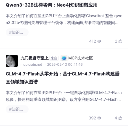
Qwen3-32B法律咨询：Neo4j知识图谱应用
本文介绍了如何在星图GPU平台上自动化部署Clawdbot 整合 qwe
n3:32b代理网关与管理平台镜像，构建面向法律咨询的智能问答
系统。该镜像深度融合Qwen3-32B大模型与Neo4j法律知识图
#知识图谱
谱，支持用户以自然语言提问（如‘员工辞职能否获补偿’），秒级
412
2


生成结构化法律依据与可视化决策路径，典型应用于律所智能辅助
办案与公共法律服务。
九门提督守皇上
MCP技术社区
来自
mcp.csdn.net
· 2026-02-13 00:41:46
GLM-4.7-Flash从零开始：基于GLM-4.7-Flash构建垂
直领域知识图谱
本文介绍了如何在星图GPU平台上一键自动化部署GLM-4.7-Flash
镜像，快速构建垂直领域知识图谱。该方案利用GLM-4.7-Flash强
大的语言理解和实体关系抽取能力，可高效应用于医疗健康、科技
#知识图谱
产业等领域的结构化知识管理，提升专业知识组织与应用的效率。
392
4

