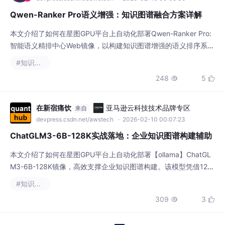
Qwen-Ranker Pro语义增强：知识图谱融合方案详解
本文介绍了如何在星图GPU平台上自动化部署Qwen-Ranker Pro:
智能语义精排中心Web镜像，以构建知识图谱增强的语义排序系
统。该方案通过融合结构化领域知识，能显著提升模型在复杂查询
#知识图谱
中的理解与推理能力，典型应用于医疗问答场景，可帮助精准匹配
248
5


药物副作用、治疗方案等专业信息。
在新宿痛饮
亚马逊云科技技术品牌专区
来自
devpress.csdn.net/awstech
· 2026-02-10 00:07:23
ChatGLM3-6B-128K实战落地：企业知识图谱构建辅助
本文介绍了如何在星图GPU平台上自动化部署【ollama】ChatGL
M3-6B-128K镜像，高效支撑企业知识图谱构建。该模型凭借128
K超长上下文能力，可精准从技术文档、合同条款等厚文本中抽取
#知识图谱
结构化三元组，典型应用于设备故障溯源、合规条款关联分析等场
309
3


景，显著提升知识管理智能化水平。