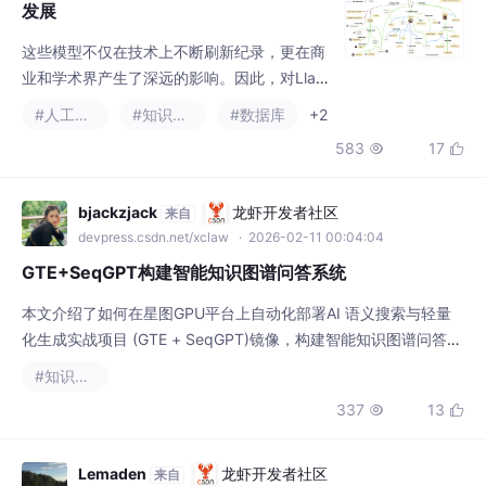
发展
这些模型不仅在技术上不断刷新纪录，更在商
业和学术界产生了深远的影响。因此，对Llam
a模型不同版本之间的系统对比，不仅可以揭
#人工智能
#知识图谱
#数据库
+2
示技术进步的具体细节，也能帮助我们理解这
583
17


些高级模型如何解决现实世界的复杂问题。
bjackzjack
龙虾开发者社区
来自
devpress.csdn.net/xclaw
· 2026-02-11 00:04:04
GTE+SeqGPT构建智能知识图谱问答系统
本文介绍了如何在星图GPU平台上自动化部署AI 语义搜索与轻量
化生成实战项目 (GTE + SeqGPT)镜像，构建智能知识图谱问答系
统。该镜像融合语义检索与轻量生成能力，典型应用于企业内部技
#知识图谱
术文档的精准问答与故障排查，显著提升知识检索效率与回答准确
337
13


性。
Lemaden
龙虾开发者社区
来自