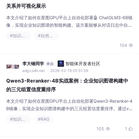
关系并可视化展示
本文介绍了如何在星图GPU平台上自动化部署🤖 ChatGLM3-6B镜
像，实现企业知识图谱的智能构建。该方案能够从对话日志中自动
抽取实体关系，并通过可视化界面直观展示，帮助企业高效挖掘客
#知识图谱
#自然语言处理
户服务、销售对话中的业务洞察，提升知识管理效率。
104

李大锤同学
智能体开发者社区
来自
adg.csdn.net
· 2026-02-19 00:51:39
Qwen3-Reranker-4B实战案例：企业知识图谱构建中
的三元组置信度重排序
本文介绍了如何在星图GPU平台上自动化部署Qwen3-Reranker-4
B镜像，实现企业知识图谱构建中的三元组置信度重排序。通过vL
LM+Gradio快速搭建服务，该模型可精准评估并排序候选三元组
#知识图谱
#RAG
（如‘主体-违规行为-处罚依据’），显著提升金融风控、合规审查
105
1


等场景的知识抽取准确率与落地效率。