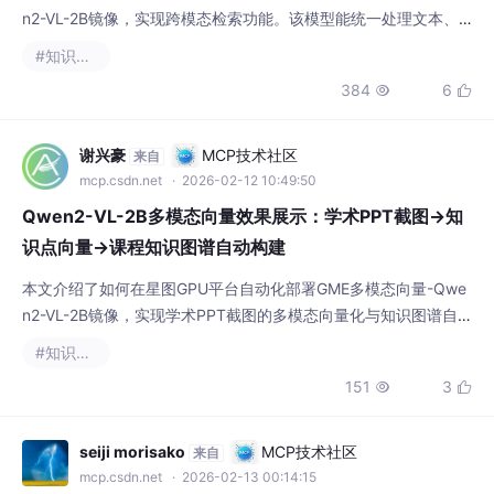
n2-VL-2B镜像，实现跨模态检索功能。该模型能统一处理文本、
图像及图文对输入，适用于企业知识图谱构建，例如通过产品图片
#知识图谱
快速匹配相关技术文档，提升知识管理效率。
384
6


谢兴豪
MCP技术社区
来自
mcp.csdn.net
· 2026-02-12 10:49:50
Qwen2-VL-2B多模态向量效果展示：学术PPT截图→知
识点向量→课程知识图谱自动构建
本文介绍了如何在星图GPU平台自动化部署GME多模态向量-Qwe
n2-VL-2B镜像，实现学术PPT截图的多模态向量化与知识图谱自
动构建。该技术能够智能提取课件中的关键概念、图表和公式，并
#知识图谱
建立语义关联，广泛应用于教育领域的课程设计、知识梳理和个性
151
3


化学习推荐。
seiji morisako
MCP技术社区
来自
mcp.csdn.net
· 2026-02-13 00:14:15