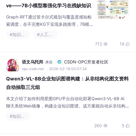
ve——7B小模型靠强化学习在残缺知识
图谱上超越GPT-4
Graph-RFT通过笛卡尔式规划与覆盖度感知检
索调度，在不完整KG下实现多跳推理，7B模
型性能反超GPT-4 6.8个百分点。
#知识图谱
#人工智能
712
19


语文乌托邦
CSDN-OPC开发者社区
来自
opc.csdn.net
· 2026-02-18 00:07:24
Qwen3-VL-8B企业知识图谱构建：从非结构化图文资料
自动抽取三元组
本文介绍了如何利用星图GPU平台自动化部署Qwen3-VL-8B AI
聊天系统Web镜像，构建企业知识图谱。该方案能自动从非结构化
的图文资料（如产品手册、设计图纸）中抽取知识三元组，实现企
#知识图谱
业知识的智能管理和可视化查询，有效提升信息检索与决策效率。
260
5

