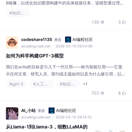
B镜像，以优化知识图谱构建中的实体链接任务。该模型通过理解
长文本上下文和领域指令，能精准区分同名实体的不同含义，例如
#知识图谱
在医疗知识图谱中准确链接“高血压”等易混淆术语，显著提升数据
138
3


质量与构建效率。
codeshare1135
AI编程社区
来自
aicoding.csdn.net
· 2026-02-10 06:04:56
如何为科学构建GPT-3模型
我们在scite的目标是引入下一代引用——称为智能引用——它显
示任何文章、研究人员、期刊或主题如何以及为什么被引用，以及
更广泛地在文献中被讨论。通过与出版商合作，我们直接从全文文
#gpt-3
#人工智能
#知识图谱
+1
章中提取他们在正文中使用参考文献的句子。这些句子提供了关于
703
8


新工作如何引用论文的定性见解。这有点像研究领域的“烂番茄”。
这需要访问全文文章，并与出版商合作，以便我们能够使用机器学
习大规模提取和分析引用语句。
AI_小站
AI编程社区
来自
aicoding.csdn.net
· 2026-02-10 09:14:15
从Llama-1到Llama-3，细数LLaMA的