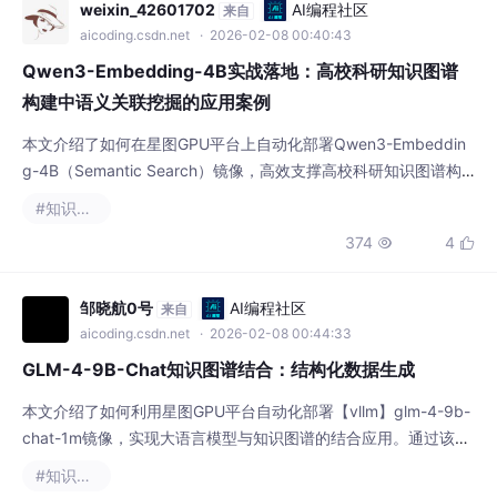
weixin_42601702
AI编程社区
来自
aicoding.csdn.net
· 2026-02-08 00:40:43
Qwen3-Embedding-4B实战落地：高校科研知识图谱
构建中语义关联挖掘的应用案例
本文介绍了如何在星图GPU平台上自动化部署Qwen3-Embeddin
g-4B（Semantic Search）镜像，高效支撑高校科研知识图谱构
建中的语义关联挖掘。该镜像可将科研文本编码为高维语义向量，
#知识图谱
实现跨学科、非关键词匹配的隐性关系发现，典型应用于科研文献
374
4


智能检索与跨课题组合作推荐。
邹晓航0号
AI编程社区
来自
aicoding.csdn.net
· 2026-02-08 00:44:33
GLM-4-9B-Chat知识图谱结合：结构化数据生成
本文介绍了如何利用星图GPU平台自动化部署【vllm】glm-4-9b-
chat-1m镜像，实现大语言模型与知识图谱的结合应用。通过该方
案，用户可快速从非结构化文本中自动抽取实体与关系，构建结构
#知识图谱
化知识网络，典型应用于自动化整理技术文档、生成领域知识图谱