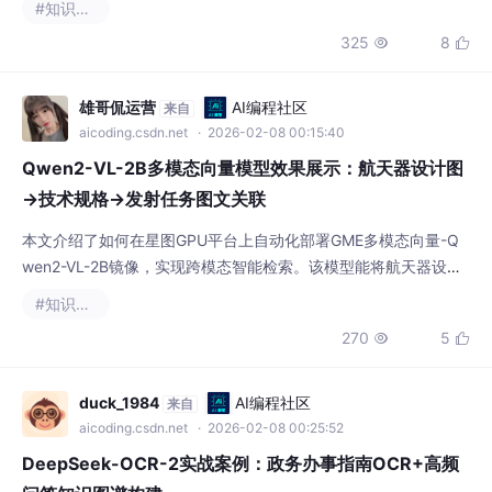
#知识图谱
记、PDF截图与设计稿的语义化关联与快速召回，全程离线运行，
325
8


保障数据隐私。
雄哥侃运营
AI编程社区
来自
aicoding.csdn.net
· 2026-02-08 00:15:40
Qwen2-VL-2B多模态向量模型效果展示：航天器设计图
→技术规格→发射任务图文关联
本文介绍了如何在星图GPU平台上自动化部署GME多模态向量-Q
wen2-VL-2B镜像，实现跨模态智能检索。该模型能将航天器设计
图、技术规格文档等图文信息统一编码为向量，支持图搜文、文搜
#知识图谱
图等应用，例如从一张火箭设计图快速关联到其详细的技术参数文
270
5


档，提升专业领域知识管理效率。
duck_1984
AI编程社区
来自
aicoding.csdn.net
· 2026-02-08 00:25:52
DeepSeek-OCR-2实战案例：政务办事指南OCR+高频