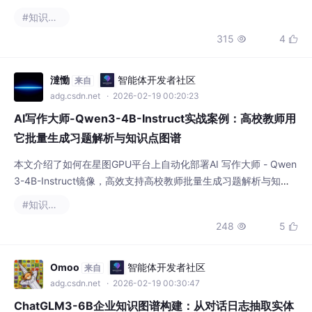
准抽取结构化信息，自动识别实体并构建三元组关系，可高效处理
#知识图谱
合同、新闻稿等企业文档，为知识管理提供可靠数据基础。
315
4


澾慟
智能体开发者社区
来自
adg.csdn.net
· 2026-02-19 00:20:23
AI写作大师-Qwen3-4B-Instruct实战案例：高校教师用
它批量生成习题解析与知识点图谱
本文介绍了如何在星图GPU平台上自动化部署AI 写作大师 - Qwen
3-4B-Instruct镜像，高效支持高校教师批量生成习题解析与知识
点图谱。该镜像专为教育场景优化，在CPU环境稳定运行，可完成
#知识图谱
多步逻辑推导、精准教材知识点标注及结构化知识图谱构建，显著
248
5


提升教学备课效率。
Omoo
智能体开发者社区
来自
adg.csdn.net
· 2026-02-19 00:30:47
ChatGLM3-6B企业知识图谱构建：从对话日志抽取实体