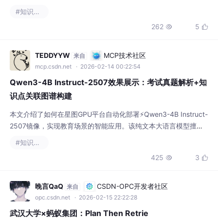
术文档和架构图中的多模态信息，提取实体关系并生成可视化知识
#知识图谱
图谱，显著提升企业知识管理效率。
262
5


TEDDYYW
MCP技术社区
来自
mcp.csdn.net
· 2026-02-14 00:22:54
Qwen3-4B Instruct-2507效果展示：考试真题解析+知
识点关联图谱构建
本文介绍了如何在星图GPU平台自动化部署⚡Qwen3-4B Instruct-
2507镜像，实现教育场景的智能应用。该纯文本大语言模型擅长
考试真题解析和知识点关联图谱构建，能自动解析数学题目、生成
#知识图谱
解题步骤，并建立跨学科知识网络，为学生提供高效的学习辅导和
425
3


知识梳理服务。
晚言QaQ
CSDN-OPC开发者社区
来自
opc.csdn.net
· 2026-02-15 22:22:28
武汉大学×蚂蚁集团：Plan Then Retrie