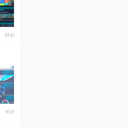
22

10
