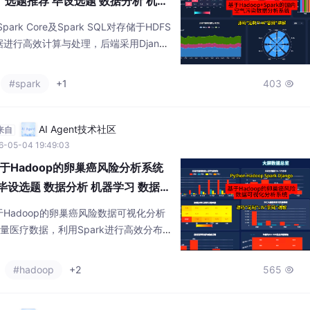
 选题推荐 毕设选题 数据分析 机器
ark Core及Spark SQL对存储于HDFS
进行高效计算与处理，后端采用Django
ue与Echarts实现交互式可视化。系统
、污染物相关性等核心分析功能，为环境
#spark
+1
403

大数据解决方案。
AI Agent技术社区
来自
6-05-04 19:49:03
Hadoop的卵巢癌风险分析系统
 毕设选题 数据分析 机器学习 数据挖
Hadoop的卵巢癌风险数据可视化分析
量医疗数据，利用Spark进行高效分布式
画像、临床特征、遗传背景等五大维度。
o框架提供数据服务，前端通过Vue与Echart
#hadoop
+2
565

将复杂的分析结果以图表形式直观呈现，
。