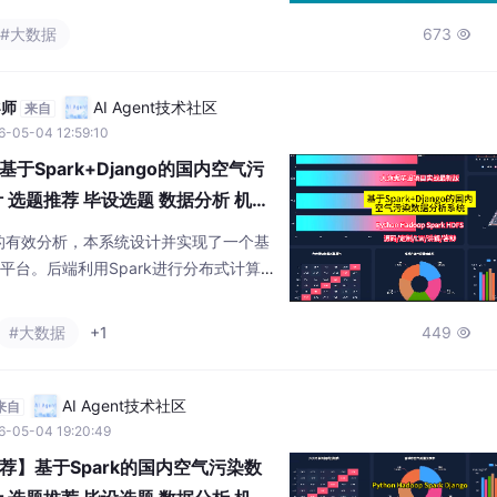
#大数据
673

导师
AI Agent技术社区
来自
6-05-04 12:59:10
Spark+Django的国内空气污
 选题推荐 毕设选题 数据分析 机器
的有效分析，本系统设计并实现了一个基
据分析平台。后端利用Spark进行分布式计算与
辑与API接口。前端采用Vue与Echart
。系统涵盖了污染物年际趋势、季节特
#大数据
+1
449

象影响等核心分析功能，旨在将复杂的环
为理解空气污染现状提供一种便捷的技术
AI Agent技术社区
来自
6-05-04 19:20:49
】基于Spark的国内空气污染数