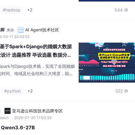
析及特定领域院校专题分析等功能，有效
#hadoop
+2
544

的问题，为高等教育研究提供了数据支
导师
AI Agent技术社区
来自
6-05-11 23:33:52
Spark+Django的婚姻大数据
设计 选题推荐 毕设选题 数据分析
Spark与Django技术栈，实现了全国婚姻
盖时间、地域及社会结构三大维度，能够
率、离婚率及初婚年龄等指标进行统计展示。
，将分析结果以折线图、热力图等形式呈
#python
+2
322

关系提供了直观的数据支持，展示了大数
能力。
亚马逊云科技技术品牌专区
自
wstech
· 2026-07-20 17:03:30
署 Qwen3.6-27B