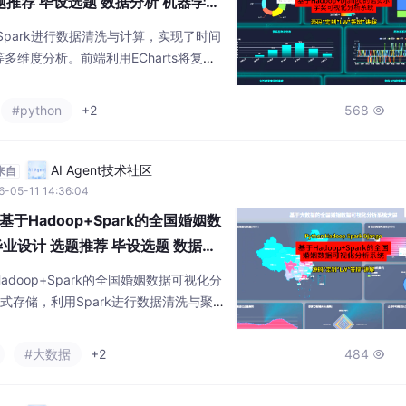
题推荐 毕设选题 数据分析 机器学习
合Spark进行数据清洗与计算，实现了时间
维度分析。前端利用ECharts将复杂
用户洞察科研趋势与人才流动规律，适合
#python
+2
568

AI Agent技术社区
来自
6-05-11 14:36:04
Hadoop+Spark的全国婚姻数
业设计 选题推荐 毕设选题 数据分
doop+Spark的全国婚姻数据可视化分
式存储，利用Spark进行数据清洗与聚合
开发接口，前端运用Vue+Echarts实现可
域、人口结构及社会经济四个维度，深入
#大数据
+2
484

离婚率分布特征，探索了经济发展与婚姻
姻数据的直观展示，为相关领域研究提供