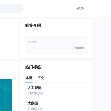
登录
标签介绍
spark
——spark
热门标签
本周
历史
人工智能
6307篇文章
大数据
1159篇文章