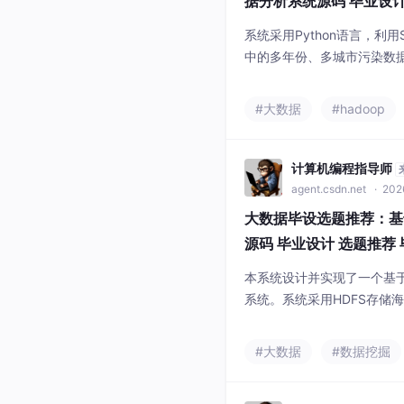
据分析系统源码 毕业设计
学习 数据挖掘
系统采用Python语言，利用Sp
中的多年份、多城市污染数据
框架提供数据接口，前端通过V
实现了时间趋势、空间对比
#大数据
#hadoop
数据研究提供了一个可行的
计算机编程指导师
agent.csdn.net
· 202
大数据毕设选题推荐：基于
源码 毕业设计 选题推荐
掘
本系统设计并实现了一个基于
系统。系统采用HDFS存储海
计算与多维分析，涵盖人群
后端使用Python与Djang
#大数据
#数据挖掘
s实现交互式数据可视化，
辅助研究人员进行风险洞察