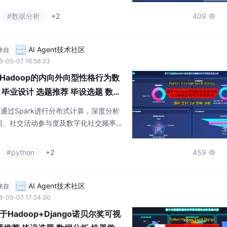
ts实现数据可视化。实验结果表明，系统能有
#数据分析
+2
409

，为心理研究提供数据支撑。
AI Agent技术社区
来自
6-05-07 16:56:33
adoop的内向外向型性格行为数
毕业设计 选题推荐 毕设选题 数据
，通过Spark进行分布式计算，深度分析
间、社交活动参与度及数字化社交频率上
ns聚类算法识别典型行为群体，构建综合社
直观展示行为画像与相关性网络，为理解性
#python
+2
459

据支撑。
AI Agent技术社区
来自
6-05-07 17:24:30
adoop+Django诺贝尔奖可视