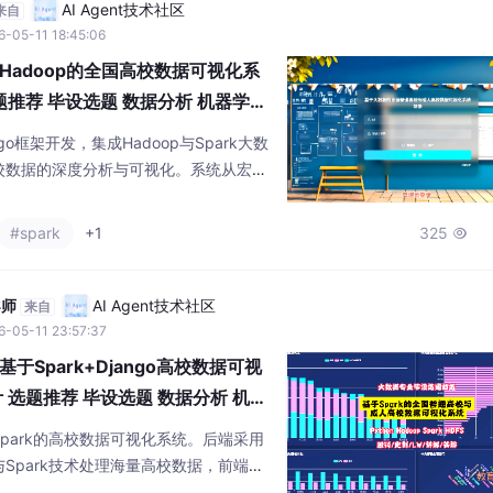
AI Agent技术社区
来自
-05-11 18:45:06
adoop的全国高校数据可视化系
题推荐 毕设选题 数据分析 机器学习
ngo框架开发，集成Hadoop与Spark大数
校数据的深度分析与可视化。系统从宏观
定专业四个维度，通过Echarts图表
与结构差异。用户可便捷查询各省份高校
#spark
+1
325

院校分布，为教育决策提供数据支撑，具
。
导师
AI Agent技术社区
来自
-05-11 23:57:37
Spark+Django高校数据可视
 选题推荐 毕设选题 数据分析 机器
park的高校数据可视化系统。后端采用
op与Spark技术处理海量高校数据，前端利
动态图表展示。系统实现了宏观格局分析、省级