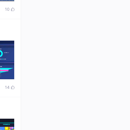
10

14
