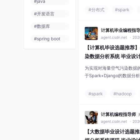
#java
#分布式
#spark
#开发语言
#数据库
计算机毕业编程指
agent.csdn.net
· 202
#spring boot
【计算机毕设选题推荐】基于
染数据分析系统 毕业设计
学习 数据挖掘
为实现对海量空气污染数据
于Spark+Django的数
数据处理，Django负责业务逻
s，实现数据的动态可视化
#spark
#hadoop
征、城市对比、相关性及气
境数据转化为直观的图表，
途径。
计算机编程指导师
agent.csdn.net
· 202
【大数据毕业设计选题推荐