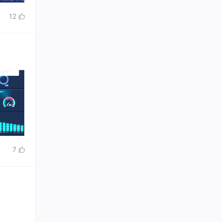
12

7
