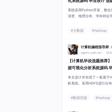
化系统源码 毕业设计 选
数据挖掘
系统采用Python开发，整
演变、地理分布、学科特征等多
的统计结果直观展示，帮助
大数据技术实战学习。
#大数据
#hadoop
计算机编程指导师
agent.csdn.net
· 202
【计算机毕设选题推荐】基于
据可视化分析系统源码 毕
析 机器学习 数据挖掘
本文设计并实现了一套基于Ha
析系统。采用HDFS进行分布
计算，后端基于Django框架
视化展示。系统从时间、地
#数据挖掘
#hadoop
分析了全国婚姻登记趋势与
状况的关联，最终实现了婚