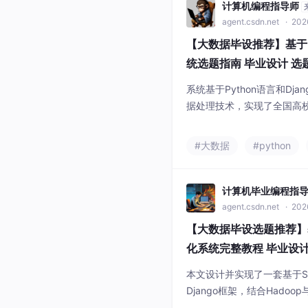
了有效
计算机编程指导师
agent.csdn.net
· 2026
【大数据毕设推荐】基于H
统选题指南 毕业设计 选
数据挖掘
系统基于Python语言和Dja
据处理技术，实现了全国高
格局、省份对比、主管单位及特
直观展示高校资源分布特征
#大数据
#python
数量排名、类型构成及特色
有较强的实用性与分析价值
计算机毕业编程指
agent.csdn.net
· 2026
【大数据毕设选题推荐】基于
化系统完整教程 毕业设计
学习 数据挖掘
本文设计并实现了一套基于S
Django框架，结合Hado
用Vue与Echarts实现