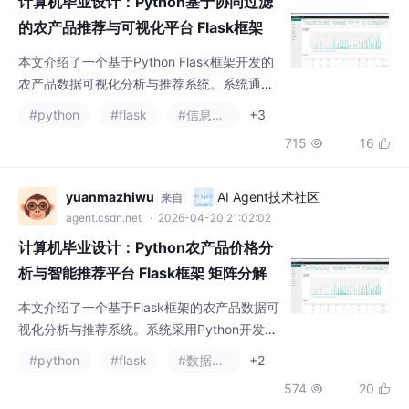
计算机毕业设计：Python基于协同过滤
多维度的农产
的农产品推荐与可视化平台 Flask框架
矩阵分解 数据分析 可视化 协同过滤推荐
本文介绍了一个基于Python Flask框架开发的
算法 深度学习（建议收藏）✅
农产品数据可视化分析与推荐系统。系统通过
爬虫采集农产品数据，运用矩阵分解算法实现
#python
#flask
#信息可视化
+3
个性化推荐，主要功能包括：1)多维度数据可
715
16


视化（价格分布、品类分析、词云展示等）；
2)农产品数据管理（增删改查、分类筛选）；
3)用户评分与推荐系统；4)后台管理模块（用
yuanmazhiwu
AI Agent技术社区
来自
户、公告、分类管理）。该系统采用协同过滤
agent.csdn.net
· 2026-04-20 21:02:02
算法优化推荐效果，前端使用Echarts实现交互
计算机毕业设计：Python农产品价格分
式数据展示，
析与智能推荐平台 Flask框架 矩阵分解
数据分析 可视化 协同过滤推荐算法 深度
本文介绍了一个基于Flask框架的农产品数据可
学习（建议收藏）✅
视化分析与推荐系统。系统采用Python开发，
使用requests爬虫采集数据，通过矩阵分解算
#python
#flask
#数据分析
+2
法（带偏置的协同过滤）结合随机梯度下降优
574
20


化实现推荐功能，前端使用Echarts进行可视化