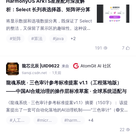
HarmonyOS ArkTS星座配对深度解
析：Select 长列表选择器、矩阵评分算
法与数据驱动建议
将显示数据和选项数据分离，既保证了 Select
的整洁，又保留了展示区的趣味性。这种设计
有意避免了"实时计算"——星座配对本质上是
#矩阵
#算法
#java
+2
一种"查询"而非"计算"，让用户主动点击按钮
191
7


确认查询请求，比实时计算更符合使用心理。
在星座配对中，每个 Select 的选项正好是 12
个，值域适中，是 Select 使用的典型场景。虽
龍芯北辰 |UID9622
AtomGit AI 社区
来自
然配对分数是预设的，但其"数据驱动内容"的
tianqi.csdn.net
· 1天前
思想在真实的数据密集型应用中广泛使用。
龍魂系统 · 三色审计参考标准提案 v1.1（工程落地版）
——中国AI合规治理的操作层标准草案 · 全球系统适配与
开放接口契约
《龍魂系统 · 三色审计参考标准提案v1.1》摘要（150字）： 该提
案提出了一套可自动化落地的AI治理机制——"三色审计"（🟢安全/
🟡审查/🔴阻断），将抽象法规转化为可执行标准。v1.1版本重点新
#人工智能
#microsoft
#harmonyos
+4
增工程接口设计，包含全球系统适配架构、开放API契约、SDK集
22

成方案等六章核心内容。标准通过DNA追溯锚链实现全流程透明，