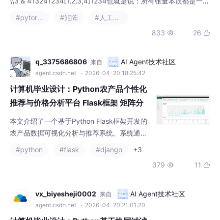
\\3 & 413​24​1234[1,2,3,4]1234也就是说：所有张量本质都是一段
线性内存 + 解释方式Stride 决定了：“当你在某一维移动一步，内
#pytorch
#矩阵
#人工智能
存地址跳多少”例如：示例：2×2矩阵12341 & 2 \\3 & 413​24​shap
833
26


e = (2,2)# 形状stride = (2,1)# 步长行移动：跳 2
q_3375686806
AI Agent技术社区
来自
agent.csdn.net
· 2026-04-20 18:25:42
计算机毕业设计：Python农产品个性化
推荐与价格分析平台 Flask框架 矩阵分
解 数据分析 可视化 协同过滤推荐算法
本文介绍了一个基于Python Flask框架开发的
深度学习（建议收藏）✅
农产品数据可视化分析与推荐系统。系统通过r
equests爬虫采集农产品数据，采用矩阵分解
#python
#flask
#django
+3
算法结合随机梯度下降优化实现个性化推荐，
379
11


前端使用Echarts实现数据可视化。系统包含1
2个功能模块：价格分析首页、价格分析页、
品名分析页、词云分析页、数据中心页、分类
vx_biyesheji0002
AI Agent技术社区
来自
管理页、用户管理页、公告管理页、评分管理
agent.csdn.net
· 2026-04-20 21:01:20
页、推荐页、登录页和分类管理页。项目提供