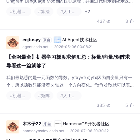
Unigram Language Model的核心原理，并通过代码示例揭示这些
算法在工程实践中的实现细节。这种方法简单直接，但面临严重的
#机器学习
#算法
#人工智能
+2
词汇表膨胀问题——为保证模型能够处理各种词汇，需要构建包含
437
3


数十万甚至上百万词条的词汇表，而许多低频词的存在造成严重的
参数浪费。这种方法的词汇表可以很小（通常只需覆盖所有Unico
de字符），但每个
ecjtusyy
AI Agent技术社区
来自
agent.csdn.net
· 2026-05-06 00:08:21
【全网最全】机器学习梯度求解汇总：标量/向量/矩阵求
导看这一篇就够了
我们最熟悉的是一元函数的导数。yfxy=f(x)yfx因为自变量只有一
个，所以函数只能沿着 x 轴这一个方向变化。f′xf'(x)f′x就可以表
示函数在这一点附近变化得快不快。但是多元函数就不一样了。zf
#机器学习
#矩阵
#人工智能
xyz=f(x,y)zfxy它的自变量有两个，点 (x,y) 可以在平面上向很多
335
5


方向移动。也就是说，函数值 z 的变化不再只对应一个方向，而是
和移动方向有关。这时如果只说“导数”，就不够准确了。因
木木子22
HarmonyOS开发者社区
来自
harmonyosdev.csdn.net
· 2026-07-08 20:30:12