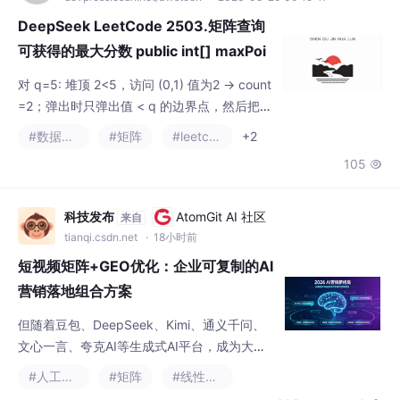
DeepSeek LeetCode 2503.矩阵查询
可获得的最大分数 public int[] maxPoi
nts(int[][] grid, int[] queries)
对 q=5: 堆顶 2<5，访问 (0,1) 值为2 → count
=2；弹出时只弹出值 < q 的边界点，然后把它
的四个邻居加入堆（无论值多少，因为将来 q
#数据结构
#矩阵
#leetcode
+2
变大时可能被访问），但邻居如果值 < q 要继
105

续处理吗？2. 用最小堆 (grid[r][c], r, c) 存储
当前边界，初始放入 (grid[0][0], 0, 0)。· 对
于每个查询 q，我们需要找出所有值小于 q 的
科技发布
AtomGit AI 社区
来自
单元格，并统计从
tianqi.csdn.net
· 18小时前
短视频矩阵+GEO优化：企业可复制的AI
营销落地组合方案
但随着豆包、DeepSeek、Kimi、通义千问、
文心一言、夸克AI等生成式AI平台，成为大众
获取资讯、决策消费、筛选服务商的核心新入
#人工智能
#矩阵
#线性代数
口，企业营销的核心痛点已然迭代。区别于行