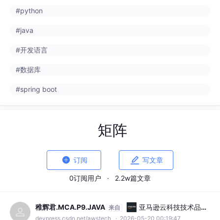
#python
#java
#开发语言
#数据库
#spring boot
矩阵


订阅
写文章
0订阅用户
·
2.2w篇文章
稚辉君.MCA.P9.JAVA
亚马逊云科技技术品牌
来自
专区
devpress.csdn.net/awstech
· 2026-05-20 00:19:47