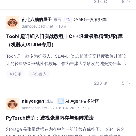
395
6


业重包装、轻落地的模式，拓氪科技不局限于
售卖软件系统，而是深度参与企业营销全流
程，将短视频矩阵种草、GEOAI搜索收录、数
乱七八糟的屋子
DAMO开发者矩阵
来自
字人内容赋能、私域线索承接、数据迭代优化
damodev.csdn.net
· 1天前
串联成完整的增长闭环，真正让AI营销从“理论
TooN 超详细入门实战教程｜C++轻量极致精简矩阵库
概念”变成“可落地、
（机器人/SLAM专用）
TooN是一款专为机器人、SLAM、姿态解算等高精度数值计算设
计的轻量级C++线性代数库。作为牛津大学研发的纯头文件库，它
零依赖、编译期优化小维度矩阵，在2D/3D/4D/6D几何运算中性
#矩阵
#机器人
能卓越。相比Eigen、uBLAS等库，TooN语法极简，原生支持向
233
5


量点积/叉积、矩阵求逆、线性方程组求解等核心功能，并提供矩
阵分块、行列删除等机器人开发专属API。其静态维度设计杜绝运
行时错误，但仅适合小矩阵运
niuyougan
AI Agent技术社区
来自
agent.csdn.net
· 2026-04-20 17:27:07
PyTorch进阶：透视张量内存与矩阵乘法
Storage 是张量数据在内存中的一维连续存储空间。12341 & 2