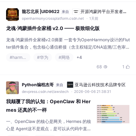
R值算法量化评估六大维度（人类福祉、公平性等），并原生支持
中文术语体系。其
龍芯北辰 |UID9622
开源鸿蒙跨平台开发者社
来自
区
openharmonycrossplatform.csdn.net
· 1天前
龙魂·鸿蒙插件全家桶 v2.0 —— 极致细化版
龙魂·鸿蒙插件全家桶v2.0摘要 一套专为OpenHarmony设计的Flut
ter插件集合，包含核心通信桥接（含主权锚定/DNA追溯/三色审
计）、系统能力（传感器/蓝牙/定位）、跨设备协同（分布式/文件
#harmonyos
#华为
#网络
+4
传输）、构建工具链及定制UI组件（主权印章/三色徽章等）。所
68
1


有模块采用分层架构设计，通过Dart-ETS双向通信实现，配套完
整异常处理与数据验证机制，每个文件均标注功能定位，确保代码
可读性与可维护
Python编程杰哥
亚马逊云科技技术品牌专区
来自
devpress.csdn.net/awstech
· 2026-06-06 21:38:31
我颠覆了我的认知：OpenClaw 和 Her
mes 还真的不一样
一、OpenClaw 的核心是网关，Hermes 的核
心是 Agent这不是观点，是可以从代码中直接
读出来的事实。