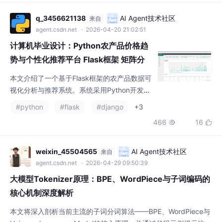
展示。主要功能包括：农产品价格分析（柱状
图、散点图、折线图）、品名分析（散点图、
q_3456621138
AI Agent技术社区
来自
环形图）、词云分析、数据管理（增删改
agent.csdn.net
· 2026-04-20 21:02:51
查）、用户评分管理和个性化推荐等。系统实
计算机毕业设计：Python农产品价格趋
现了从数据采集、
势与个性化推荐平台 Flask框架 矩阵分
解 数据分析 可视化 协同过滤推荐算法
本文介绍了一个基于Flask框架的农产品数据可
深度学习（建议收藏）✅
视化分析与推荐系统。系统采用Python开发，
使用requests爬虫采集数据，通过矩阵分解算
#python
#flask
#django
+3
法结合随机梯度下降优化实现个性化推荐，前
466
16


端采用Echarts实现数据可视化。系统包含12
个功能模块：价格分析、品名分析、词云分
析、数据中心、分类管理、用户管理、公告管
weixin_45504565
AI Agent技术社区
来自
理、评分管理、推荐系统等，提供多维度的农
agent.csdn.net
· 2026-04-29 09:50:39
产品数据可视化展示和智能推荐功能。该系统
大模型Tokenizer原理：BPE、WordPiece与子词编码的
实现了农产品数
核心机制深度解析
本文将深入剖析当前主流的子词分词算法——BPE、WordPiece与