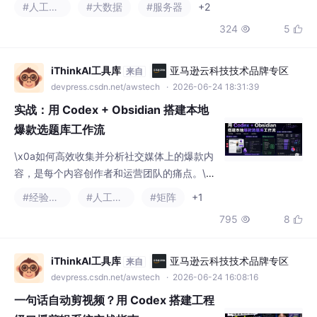
#人工智能
#大数据
#服务器
+2
324
5


iThinkAI工具库
亚马逊云科技技术品牌专区
来自
devpress.csdn.net/awstech
· 2026-06-24 18:31:39
实战：用 Codex + Obsidian 搭建本地
爆款选题库工作流
\x0a如何高效收集并分析社交媒体上的爆款内
容，是每个内容创作者和运营团队的痛点。\x
0a传统的做法是手动复制粘贴，或者使用不稳
#经验分享
#人工智能
#矩阵
+1
定的爬虫工具。\x0a然而，频繁的登录限制、
795
8


验证码校验以及平台风控，让自动化爬取变得
困难重重。\x0a今天分享一套真正稳定、安全
的闭环方
iThinkAI工具库
亚马逊云科技技术品牌专区
来自
devpress.csdn.net/awstech
· 2026-06-24 16:08:16
一句话自动剪视频？用 Codex 搭建工程