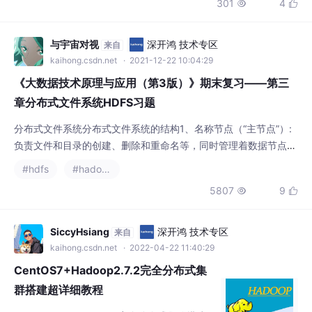
301
4


的部署、扩容与下线操作，包括数据平衡迁移
和优雅退役流程。最后部署Hadoop NFS Gate
way服务，通过代理用户机制和rpcbind映射
与宇宙对视
深开鸿 技术专区
来自
实现HDFS的NFSv3协议挂载访问
kaihong.csdn.net
· 2021-12-22 10:04:29
《大数据技术原理与应用（第3版）》期末复习——第三
章分布式文件系统HDFS习题
分布式文件系统分布式文件系统的结构1、名称节点（“主节点”）:
负责文件和目录的创建、删除和重命名等，同时管理着数据节点和
文件块之间的映射关系。2、数据节点（“从节点”）: 负责数据的存
#hdfs
#hadoop
储和读取。在存储时，由名称节点分配存储位置，然后由客户端把
5807
9


数据直接写入相应的数据节点；在读取时，客户端从名称节点获得
数据节点和文件块之间的映射关系，然后就可以到相应位置访问文
件块。数据节点也要根据名称节点的命令创建
SiccyHsiang
深开鸿 技术专区
来自
kaihong.csdn.net
· 2022-04-22 11:40:29
CentOS7+Hadoop2.7.2完全分布式集
群搭建超详细教程