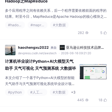
Hadoop之MapReduce
优化：分
多个应用程序之间有依赖关系，后一个程序需要依赖前面的程序的
结果。时至今日，MapReduce是Apache Hadoop的核心模块之
一，是运行在HDFS上的。如果负责计算的电脑挂掉了，可以将任
#hadoop
#mapreduce
#大数据
务转移到其他电脑上，任务不会执行失败的。代码写起来有固定的
282
5


格式，编写难度非常的小，号称是八股文【固定写法】。计算的时
候，使用的资源如何协调（Windows操作系统）数据因为都是静
态的，不是边产生数据，边计算。
haochengxu2022
亚马逊云科技技术品牌专
来自
区
devpress.csdn.net/awstech
· 2026-06-16 09:21:20
计算机毕业设计Python+AI大模型天气
助手 天气可视化 天气预测系统 大数据毕
业设计(源码+LW+PPT+讲解)
本文介绍了一个基于Python+AI大模型的智能
天气助手与天气预测可视化系统毕业设计项
目。该系统融合气象数据采集、时序预测、AI
#python
#人工智能
#大数据
+3
对话和智能建议功能，主要特点包括： 技术实
445
18


现：使用Python技术栈，结合LSTM时序预测
模型和轻量化AI大模型，实现天气数据采集、