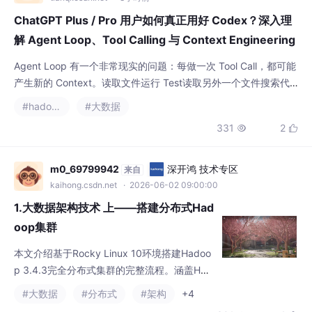
ChatGPT Plus / Pro 用户如何真正用好 Codex？深入理
解 Agent Loop、Tool Calling 与 Context Engineering
Agent Loop 有一个非常现实的问题：每做一次 Tool Call，都可能
产生新的 Context。读取文件运行 Test读取另外一个文件搜索代
码Git DiffContext↓越来越大。
#hadoop
#大数据
331
2


m0_69799942
深开鸿 技术专区
来自
kaihong.csdn.net
· 2026-06-02 09:00:00
1.大数据架构技术 上——搭建分布式Had
oop集群
本文介绍基于Rocky Linux 10环境搭建Hadoo
p 3.4.3完全分布式集群的完整流程。涵盖HDF
S与YARN两大核心组件的概念解析、系统规
#大数据
#分布式
#架构
+4
划、环境初始化。分别演示HDFS和YARN节点