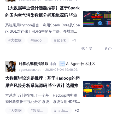
表，为理解空气污染现状提供一种便捷的技术
【大数据毕业设计选题推荐】基于Spark
途径。
的国内空气污染数据分析系统源码 毕业
设计 选题推荐 毕设选题 数据分析 机器
系统采用Python语言，利用Spark Core及Spa
学习 数据挖掘
rk SQL对存储于HDFS中的多年份、多城市污
染数据进行高效计算与处理，后端采用Django
#大数据
#hadoop
#spark
+1
框架提供数据接口，前端通过Vue与Echarts实
404
9


现交互式可视化。系统实现了时间趋势、空间
对比、污染物相关性等核心分析功能，为环境
数据研究提供了一个可行的大数据解决方案。
计算机编程指导师
AI Agent技术社区
来自
agent.csdn.net
· 2026-05-04 19:49:03
大数据毕设选题推荐：基于Hadoop的卵
巢癌风险分析系统源码 毕业设计 选题推
荐 毕设选题 数据分析 机器学习 数据挖
本系统设计并实现了一个基于Hadoop的卵巢
掘
癌风险数据可视化分析系统。系统采用HDFS
存储海量医疗数据，利用Spark进行高效分布
#大数据
#数据挖掘
#hadoop
+2
式计算与多维分析，涵盖人群画像、临床特