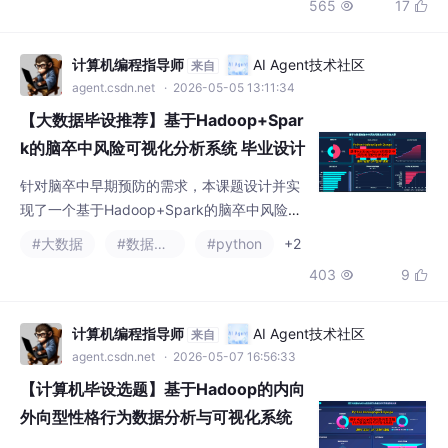
565
17


征、遗传背景等五大维度。后端使用Python与
Django框架提供数据服务，前端通过Vue与Ec
harts实现交互式数据可视化，将复杂的分析结
计算机编程指导师
AI Agent技术社区
来自
果以图表形式直观呈现，辅助研究人员进行风
agent.csdn.net
· 2026-05-05 13:11:34
险洞察。
【大数据毕设推荐】基于Hadoop+Spar
k的脑卒中风险可视化分析系统 毕业设计
选题推荐 毕设选题 数据分析 机器学习
针对脑卒中早期预防的需求，本课题设计并实
数据挖掘
现了一个基于Hadoop+Spark的脑卒中风险可
视化分析系统。系统后端采用Python与Djang
#大数据
#数据挖掘
#python
+2
o框架，利用Spark SQL对海量医疗数据进行
403
9


高效处理与计算。功能上，系统不仅实现了人
口特征、性别年龄差异等基础统计分析，还引
入Apriori算法挖掘高风险症状组合，并运用K-
计算机编程指导师
AI Agent技术社区
来自
Means算法对患者进行分群画像。最终通过Ec
agent.csdn.net
· 2026-05-07 16:56:33
harts将分析结果以图表形式生动呈
【计算机毕设选题】基于Hadoop的内向
外向型性格行为数据分析与可视化系统
源码 毕业设计 选题推荐 毕设选题 数据