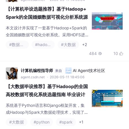
【计算机毕设选题推荐】基于Hadoop+
Spark的全国婚姻数据可视化分析系统源
码 毕业设计 选题推荐 毕设选题 数据分
本文设计并实现了一套基于Hadoop+Spark的
析 机器学习 数据挖掘
全国婚姻数据可视化分析系统。采用HDFS进
行分布式存储，利用Spark进行数据清洗与聚
#数据挖掘
#hadoop
#大数据
+2
合计算，后端基于Django框架开发接口，前端
484
10


运用Vue+Echarts实现可视化展示。系统从时
间、地域、人口结构及社会经济四个维度，深
入分析了全国婚姻登记趋势与离婚率分布特
计算机编程指导师
AI Agent技术社区
来自
征，探索了经济发展与婚姻状况的关联，最终
agent.csdn.net
· 2026-05-11 18:45:06
实现了婚姻数据的直观展示，为相关领域研究
【大数据毕设推荐】基于Hadoop的全国
提供了有效
高校数据可视化系统选题指南 毕业设计
选题推荐 毕设选题 数据分析 机器学习
系统基于Python语言和Django框架开发，集
数据挖掘
成Hadoop与Spark大数据处理技术，实现了全
国高校数据的深度分析与可视化。系统从宏观
#大数据
#python
#spark
+1
格局、省份对比、主管单位及特定专业四个维