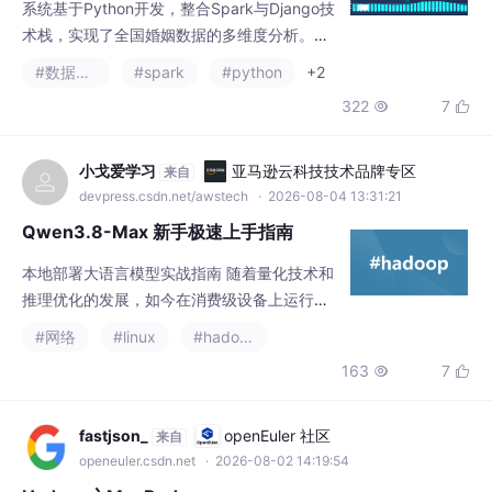
系统基于Python开发，整合Spark与Django技
机器学习 数据挖掘
术栈，实现了全国婚姻数据的多维度分析。功
能涵盖时间、地域及社会结构三大维度，能够
#数据挖掘
#spark
#python
+2
对1990-2021年的结婚率、离婚率及初婚年龄
322
7


等指标进行统计展示。通过Echarts可视化组
件，将分析结果以折线图、热力图等形式呈
现，为研究人口与社会发展关系提供了直观的
小戈爱学习
亚马逊云科技技术品牌专区
来自
数据支持，展示了大数据技术在Web应用中的
devpress.csdn.net/awstech
· 2026-08-04 13:31:21
落地能力。
Qwen3.8-Max 新手极速上手指南
本地部署大语言模型实战指南 随着量化技术和
推理优化的发展，如今在消费级设备上运行高
性能大语言模型已不再是难题。本文提供了一
#网络
#linux
#hadoop
份从零开始的实战指南，涵盖模型选择、环境
163
7


配置到业务落地的全流程。核心内容包括： 环
境搭建：推荐使用Conda管理Python环境，并
详细介绍了GPU/CPU不同配置下的依赖安装方
fastjson_
openEuler 社区
来自
法 代码调用：展示通过Python脚本加载GGUF
openeuler.csdn.net
· 2026-08-02 14:19:54
量化模型的关键参数设置和生成控制技巧 性能