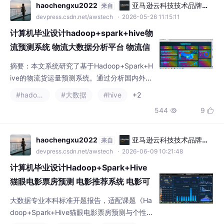
清洗、预测和可视化。 核心功能： 气象数据
haochengxu2022
亚马逊云科技技术品牌专
来自
爬取与预处理 天气趋势可视化展示 LSTM短期
区
devpress.csdn.net/awstech
· 2026-05-26 11:15:11
天气预测 AI智能问答与天气解读 个性化生活建
计算机毕业设计hadoop+spark+hive物
议生成
流预测系统 物流大数据分析平台 物流信
息爬虫 物流大数据 机器学习 深度学习
摘要：本文系统研究了基于Hadoop+Spark+H
ive的物流货运量预测系统。通过分析国内外研
究现状，指出传统物流预测方法存在数据治理
#hadoop
#大数据
#hive
+2
混乱、特征挖掘不足等问题。研究提出整合Ha
544
9


doop分布式存储、Hive分层数据治理和Spark
机器学习建模的技术方案，构建从数据采集到
可视化展示的全流程预测系统。重点探讨了大
haochengxu2022
亚马逊云科技技术品牌专
来自
数据生态技术在物流时序预测中的应用优势，
区
devpress.csdn.net/awstech
· 2026-06-09 10:21:48
包括海量数据处理能力、分布式建模效率和预
计算机毕业设计Hadoop+Spark+Hive
测精度提升
猫眼电影票房预测 电影推荐系统 电影可
视化 电影爬虫 电影数据分析 机器学习
大数据专业本科标准开题报告，适配课题《Ha
深度学习 知识图谱
doop+Spark+Hive猫眼电影票房预测与个性化