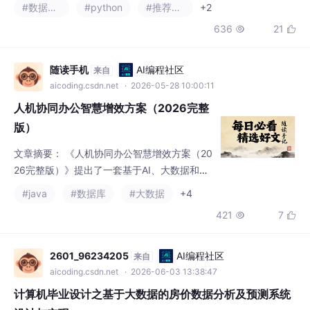
推荐系统》，全文原创低重、逻辑严谨、贴合
#数据分析
#python
#推荐算法
+2
大数据技术栈，包含。
636
21


随读手机
AI编程社区
来自
aicoding.csdn.net
· 2026-05-28 10:00:11
人机协同办公智慧增效方案（2026完整
版）
文章摘要： 《人机协同办公智慧增效方案（20
26完整版）》提出了一套基于AI、大数据和云
原生技术的智能化办公解决方案，旨在解决传
#java
#数据库
#大数据
+4
统办公模式中数据孤岛、人工低效、协同滞后
421
7


等痛点。方案通过十大核心功能模块（如智能
感知采集、AI智能分析、数字孪生引擎等）实
现办公全流程自动化与智能化，目标包括数据
2601_96234205
AI编程社区
来自
互通率100%、AI场景覆盖90%、人工成本降
aicoding.csdn.net
· 2026-06-03 13:38:47
低30%。采用湖仓一体数据架构和零信任安全
计算机毕业设计之基于大数据的房价数据分析及预测系统
体系，确保系统高可用（