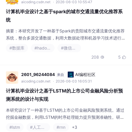
aicoding.csdn.net
· 2026-06-03 10:55:47
计算机毕业设计之基于spark的城市交通流量优化推荐系
统
摘要：本研究开发了一种基于Spark的贵阳城市交通流量优化推荐
系统，整合多源交通数据，利用大数据处理和机器学习技术进行实
时分析与预测。系统通过数据挖掘和预测模型，准确识别交通流量
#数据库
#hadoop
#微信公众平台
时空特征，实现短期拥堵预测。实验证明其在提升交通管理效率、
208
5


缓解拥堵方面效果显著。系统设计注重实用性和扩展性，支持实时
数据更新和模型优化，为智慧城市建设提供科学依据，具有广泛应
用前景。
2601_96244084
AI编程社区
来自
aicoding.csdn.net
· 2026-06-03 16:05:31
计算机毕业设计之基于LSTM的上市公司金融风险分析预
测系统的设计与实现
本研究设计了一种基于LSTM的上市公司金融风险预测系统。通过
挖掘金融数据，利用LSTM的时序处理能力提升预测准确性。研究
详细介绍了系统架构、数据预处理和模型优化方法，实证验证了系
#lstm
#人工智能
#rnn
+3
统在风险识别和预警方面的有效性。系统为投资者和监管机构提供