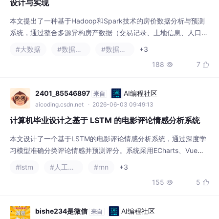
设计与实现
本文提出了一种基于Hadoop和Spark技术的房价数据分析与预测
系统，通过整合多源异构房产数据（交易记录、土地信息、人口统
计等），采用机器学习算法构建预测模型，并利用Echarts实现数
#大数据
#数据分析
#数据挖掘
+3
据可视化。系统包含数据抓取、处理、分析、预测和管理五大模
188
7


块，能够自动采集清洗数据、建立预测模型，并通过可视化看板直
观展示房价趋势。实验表明，该系统在房价预测方面具有较高准确
性，为房地产市场参与者提供了有效的决策支
2401_85546897
AI编程社区
来自
aicoding.csdn.net
· 2026-06-03 09:49:13
计算机毕业设计之基于 LSTM 的电影评论情感分析系统
本文设计了一个基于LSTM的电影评论情感分析系统，通过深度学
习模型准确分类评论情感并预测评分。系统采用ECharts、Vue等
前端技术实现数据可视化，以图表形式直观展示情感分布和评分趋
#lstm
#人工智能
#rnn
+3
势。主要功能模块包括情感分析、评分预测和数据可视化，为电影
155
5


行业提供多维度分析工具。该系统结合LSTM的时序处理能力和可
视化技术，有效支持电影制作和研究的决策需求。
bishe234是微信
AI编程社区
来自