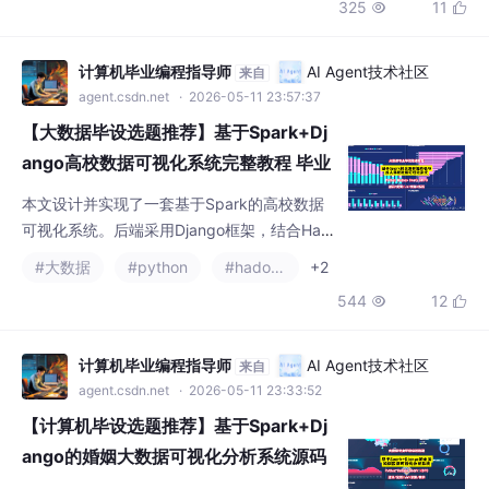
325
11


度，通过Echarts图表直观展示高校资源分布特
征与结构差异。用户可便捷查询各省份高校数
量排名、类型构成及特色院校分布，为教育决
计算机毕业编程指导师
AI Agent技术社区
来自
策提供数据支撑，具有较强的实用性与分析价
agent.csdn.net
· 2026-05-11 23:57:37
值。
【大数据毕设选题推荐】基于Spark+Dj
ango高校数据可视化系统完整教程 毕业
设计 选题推荐 毕设选题 数据分析 机器
本文设计并实现了一套基于Spark的高校数据
学习 数据挖掘
可视化系统。后端采用Django框架，结合Had
oop与Spark技术处理海量高校数据，前端利
#大数据
#python
#hadoop
+2
用Vue与Echarts实现动态图表展示。系统实现
544
12


了宏观格局分析、省级资源对比、主管单位特
色分析及特定领域院校专题分析等功能，有效
解决了传统数据展示不直观的问题，为高等教
计算机毕业编程指导师
AI Agent技术社区
来自
育研究提供了数据支撑。
agent.csdn.net
· 2026-05-11 23:33:52
【计算机毕设选题推荐】基于Spark+Dj
ango的婚姻大数据可视化分析系统源码
毕业设计 选题推荐 毕设选题 数据分析