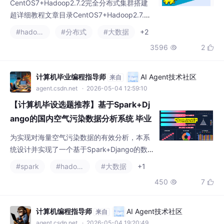
CentOS7+Hadoop2.7.2完全分布式集群搭建
超详细教程文章目录CentOS7+Hadoop2.7.2
完全分布式集群搭建超详细教程，采用1台mas
#hadoop
#分布式
#大数据
+2
ter、2台slaves节点进行搭建
3596
2


计算机毕业编程指导师
AI Agent技术社区
来自
agent.csdn.net
· 2026-05-04 12:59:10
【计算机毕设选题推荐】基于Spark+Dj
ango的国内空气污染数据分析系统 毕业
设计 选题推荐 毕设选题 数据分析 机器
为实现对海量空气污染数据的有效分析，本系
学习 数据挖掘
统设计并实现了一个基于Spark+Django的数
据分析平台。后端利用Spark进行分布式计算
#spark
#hadoop
#大数据
+1
与数据处理，Django负责业务逻辑与API接
450
7


口。前端采用Vue与Echarts，实现数据的动态
可视化。系统涵盖了污染物年际趋势、季节特
征、城市对比、相关性及气象影响等核心分析
计算机编程指导师
AI Agent技术社区
来自
功能，旨在将复杂的环境数据转化为直观的图
agent.csdn.net
· 2026-05-04 19:20:49