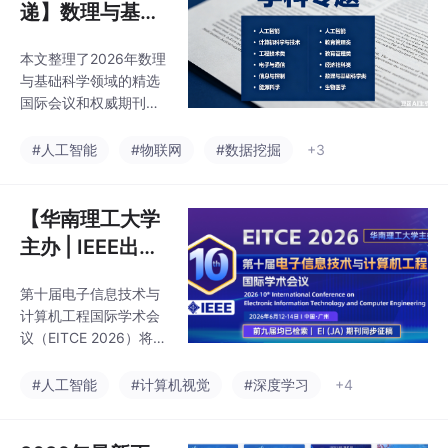
据挖掘国际学术
递】数理与基础
界各地该领域的专家、
会议（AIDM 20
科学类专题科研
学者、研究人员及相关
26）
本文整理了2026年数理
汇总：2026 热
从业人员，分享研究成
与基础科学领域的精选
果，探索热点问题，交
门国际学术会议
国际会议和权威期刊，
流新的经验和技术。
与权威期刊一览
涵盖光学、先进制造、
遥感测绘、地球物理、
（EI/Scopus 会
#人工智能
#物联网
#数据挖掘
+3
机器学习等核心方向。
议、SCI 期刊）
重点推荐LOPET202
6、AMTME2026等8个
【华南理工大学
EI检索会议，以及Macr
主办 | IEEE出版
omolecular Symposia
| 前九届均已 EI/
等3本SCI/EI期刊，均具
第十届电子信息技术与
Scopus 检索 | E
有正规检索、审稿高效
计算机工程国际学术会
的特点。同时提供全流
I(JA)期刊同步征
议（EITCE 2026）将于
程期刊发表支持服务，
稿，版面有限，
2026 年 6 月 12—14
包括稿件预审、精准匹
日在广州隆重召开。作
先投先审】第十
#人工智能
#计算机视觉
#深度学习
+4
配、英文润色、查重降
为历经十年沉淀的标志
重等，由专业领域专家
届电子信息技术
性学术盛会，本届会议
指导，有效提
与计算机工程国
既是 EITCE 系列会议十