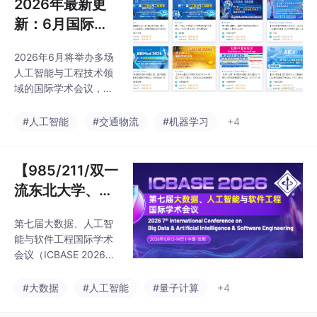
2026年最新更
际学术会议（EI
年发展的重要里程碑，
新：6月国际学
也是对过往九届深耕学
TCE 2026）
术会议清单信息
术、稳定运营的传承与
2026年6月将举办多场
一览
升华。凭借严谨规范的
人工智能与工程技术领
出版流程与成熟稳定的
域的国际学术会议，主
检索保障，往届所有录
要集中在中国各地及部
用论文均已实现 EI Com
分海外城市（如希腊、
#人工智能
#交通物流
#机器学习
+4
pendex、Scopus 完整
东京）。会议主题涵盖
检索，检索历史透明可
人工智能（AIDMDI、AI
查。
DH、LMTA等）、数字
【985/211/双一
技术（ICOCT、ICCM
流东北大学、大
T）、机械工程（MMEA
连理工大学联合
T、ICMIA）、能源环境
第七届大数据、人工智
主办 | IEEE出版
（ICEMEE、EPSRM）
能与软件工程国际学术
等前沿方向。其中6月5
| 连续6届稳定快
会议（ICBASE 2026）
-7日、12-14日、19-21
速见刊检索 | 往
拟于2026年6月12-14
日、26-28日四个时间
日在中国-沈阳（线上
届会后3个月检
#大数据
#人工智能
#量子计算
+4
段会议最为密集，北
+线下）举行。会议主
京、成都、广州、深圳
索】第七届大数
要围绕大数据、人工智