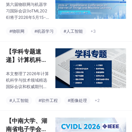
第六届物联网与机器学
07-2349-0)，
沿技术，让大家了解学
习国际会议(IoTML202
术发展趋势，拓宽研究
往届已于会后3
6)将于2026年5月15-1
思路，加强学术研究和
个月见刊，见刊
7日在广西大学举行。会
探讨，促进学术成果产
议聚焦物联网与机器学
后1个月检索 | 设
#物联网
#机器学习
#人工智能
+3
业化。大会诚邀国内外
习领域的前沿技术，包
高校、科研机构专家、
评优评奖】第六
括5G/6G网络、人工智
学者，企业界人士及其
届物联网与机器
能、智慧城市、工业物
【学科专题速
他相关人员参会交流。
学习国际会议 (I
联网等主题。投稿论文
递】计算机科学
将经过严格评审，录用
oTML 2026)
与技术专题科研
文章由ACM出版并提交
本文整理了2026年计算
汇总：2026 热
EI和Scopus检索。会议
机科学与技术领域精选
设有优秀论文评选环
门国际学术会议
国际会议和权威期刊信
节，并提供参会证明、
与权威期刊一览
息，涵盖云计算、AI、
邀请函等资料。投稿截
大数据等热门方向。推
（EI/Scopus 会
#人工智能
#软件工程
#图像处理
+2
止日期及更多详情请查
荐了SCECS2026、ICB
看官网
议、SCI 期刊）
AR2026等8个高录用率
国际会议，以及Sensor
【中南大学、湖
s、Materials Research
南省电子学会联
Express等3本检索稳定