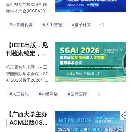
ompendex&Sc
算机视觉与模式分析国
opus双检索 | 大
际学术大会(ICCPA202
连市人工智能产
6)将于2026年5月8-10
日在中国大连举行。会
业协会主办】第
#计算机视觉
#人工智能
#量子计算
+3
议由大连市人工智能产
六届计算机视觉
业协会主办，多所高校
与模式分析国际
协办，论文将由SPIE出
【IEEE出版，见
学术大会(ICCP
版并提交EI Compende
刊检索稳定，华
x和Scopus检索。征稿
A 2026)
东交通大学主
主题涵盖计算机视觉、
第三届智能电网与人工
办，往届均已EI
图像处理、人工智能、
智能国际学术会议（SG
信号处理等前沿领域，
检索 | EI期刊同
AI 2026)将于2026年5
包括深度学习、自动驾
步征稿】 第三届
月15-17日在南昌举
驶、医学影像等热点方
办，由华东交通大学主
智能电网与人工
#人工智能
#神经网络
#健康医疗
+3
向。投稿需经过严格审
办。会议主要围绕智能
稿流程，往届会议论文
智能国际学术会
电网以及相关的人工智
均实现稳定检索。会
议（SGAI 202
能技术展开讨论。大会
【广西大学主办
6)
旨在为从事相关行业的
| ACM出版(ISB
专家、科研学者、技术
N号: 979-8-40
人员共享科研成果和前