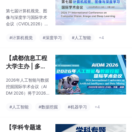
合主办 | IEEE出
的SCI期刊。同时提供
第七届计算机视觉、图
版 | 往届见刊后1
一站式期刊发表支持服
像与深度学习国际学术
务，包括稿件预审、期
个月检索 | 会后
会议（CVIDL2026）将
刊推荐、英文润色、查
3个月被EI核心,
于2026年5月22-24日
重降重等，由计算机领
在中国长沙举行。会议
SCOPUS检索】
#计算机视觉
#深度学习
#人工智能
+4
域专家团队全程指导，
由中南大学和湖南省电
显著提升论文录用率，
第七届计算机视
子学会主办，论文将由I
觉、图像与深度
EEE出版（ISBN:979-8
【成都信息工程
学习国际学术会
-3195-4465-0），收
大学主办 | 多主
录至IEEEXplore数据
议（CVIDL 202
题征稿，涵盖深
库，并提交EI和Scopus
6）
2026年人工智能与数据
度学习、强化学
检索。征稿主题涵盖计
挖掘国际学术会议（AI
算机视觉、深度学习、
习、自然语言处
DM 2026）将于2026
图像处理、机器视觉、
理等 | IEEE (CP
年5月22-24日在中国·
数据挖掘等多个领域。
成都·成都信息工程大学
S）出版，EI稳
#人工智能
#数据挖掘
#机器学习
+4
投稿经2-3位专家评
（航空港校区）校内举
审，录用通知约1周内发
定检索】2026
行。大会主要围绕“人工
出
年人工智能与数
智能与数据挖掘”的最新
【学科专题速
研究展开，旨在荟聚世