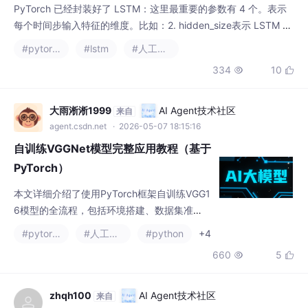
PyTorch 已经封装好了 LSTM：这里最重要的参数有 4 个。表示
每个时间步输入特征的维度。比如：2. hidden_size表示 LSTM 隐
藏状态的维度。例如：表示每个时间步输出一个 128 维的隐藏表
#pytorch
#lstm
#人工智能
示。如果输入是：其中：那么输出是：3. num_layers表示 LSTM
334
10


堆叠几层。表示单层 LSTM。表示两层 LSTM。一般建议：4. bat
ch_first这个参数非常重要。如果：
大雨淅淅1999
AI Agent技术社区
来自
agent.csdn.net
· 2026-05-07 18:15:16
自训练VGGNet模型完整应用教程（基于
PyTorch）
本文详细介绍了使用PyTorch框架自训练VGG1
6模型的全流程，包括环境搭建、数据集准
备、模型构建、训练调优和测试应用。VGG16
#pytorch
#人工智能
#python
+4
作为深度卷积神经网络的经典模型，通过3×3
660
5


小卷积核堆叠实现高效特征提取。教程以猫狗
分类为例，提供完整代码和详细注释，涵盖数
据预处理、模型结构解析、训练策略优化等关
zhqh100
AI Agent技术社区
来自