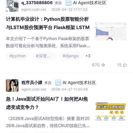
呈现；股票数据中心支持多维度指标查询；基
q_3375686806
AI Agent技术社区
来自
于LSTM的股价预测模块可输出未来价格趋
agent.csdn.net
· 2026-04-22 17:17:33
势；后台管理系统实现对19万条历史数据的高
计算机毕业设计：Python股票智能分析
效维护。系统采用Python
与LSTM股价预测平台 Flask框架 LSTM
Keras 数据分析 可视化 深度学习 大数据
本文介绍了一个基于Python Flask框架的股票
爬虫（建议收藏）✅
数据可视化分析与预测系统。系统采用Flask搭
建后端，通过requests爬虫从雪球网获取股票
#python
#深度学习
#django
+3
数据，运用LSTM算法和Keras神经网络进行股
670
15


价预测，前端使用Echarts实现数据可视化。主
要功能包括：股价前10、成交额前20等数据的
柱状图/折线图展示；股价区间占比环形图分
程序员小嬛
AI Agent技术社区
来自
析；股价与成交量散点图；股票数据查询中
agent.csdn.net
· 2026-04-27 11:30:46
心；基于LSTM的股价预测（可显示未
急！Java面试开始问AI了！如何把AI焦
虑变成竞争力？
《2026年Java面试AI转型指南》摘要 面对20
26年Java面试新趋势，传统CRUD技能已失去
竞争力。本文揭示三大关键变化： 企业转向筛