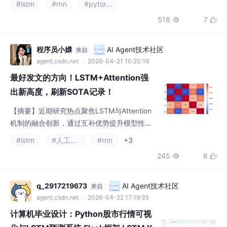
#lstm
#rnn
#pytorch
oid，因为后面会用BCEWithLogitsLoss遗忘门：保留旧记忆的比
518
7


例（像筛子）输入门：写入新记忆的比例（像笔）输出门：读出记
忆的比例（像嘴）细胞状
程序员小嬛
AI Agent技术社区
来自
agent.csdn.net
· 2026-04-21 10:20:16
最好发文的方向！LSTM+Attention强
出新高度，刷新SOTA记录！
【摘要】近期研究热点聚焦LSTM与Attention
机制的融合创新，通过互补优势提升模型性
能。在CVPR、ICLR等顶会中，DAIW-LSTM等
#lstm
#人工智能
#rnn
+3
混合模型在时序数据处理、特征权重优化方面
245
8


表现突出，部分准确率达98%以上。两篇典型
论文分别展示了该技术在微谐振器设计（Dual-
Attention Transformer-LSTM实现96.35%精
q_2917219673
AI Agent技术社区
来自
度）和网页内容分类（LSTM-CNN-Attention
agent.csdn.net
· 2026-04-22 17:19:35
模
计算机毕业设计：Python股市行情可视