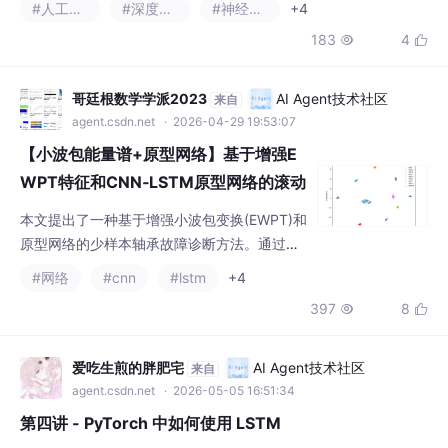
#人工智能
#深度学习
#神经网络
+4
选"Java+AI"复合人才，AI考点成为必答题 项
183
4


目需植入AI亮点，普通项目可通过大模型改造
提升竞争力 面试策略需升级，涵盖技术深度、
AI应用场景和项目包装技巧 训练营提供实操解
哥廷根数学学派2023
AI Agent技术社区
来自
决方案： 两天速成AI赋能方法论 简历诊断+面
agent.csdn.net
· 2026-04-29 19:53:07
试话术模板
【小波包能量谱+原型网络】基于增强E
WPT特征和CNN‑LSTM原型网络的滚动
轴承故障诊断（PyTorch)
本文提出了一种基于增强小波包变换(EWPT)和
原型网络的少样本轴承故障诊断方法。通过三
级小波包分解提取56维统计特征，采用5-way
#网络
#cnn
#lstm
+4
5-shot元学习范式训练CNN-LSTM编码器，在
397
8


CWRU数据集上达到96.95%的测试准确率。
该方法仅需少量标注样本即可有效识别10类轴
承故障状态，具有特征维度低、训练效率高的
爱吃生煎的胖肥宅
AI Agent技术社区
来自
特点，适用于工程实践中标注数据稀缺的场
agent.csdn.net
· 2026-05-05 16:51:34
景。实验表明，该框架在损失函数收敛、验证
第四讲 - PyTorch 中如何使用 LSTM
准确率等