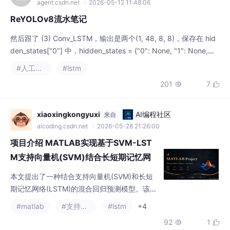
键环节，并针对新手常见问题给出解决方案。
agent.csdn.net
· 2026-05-12 11:48:06
通过本教程，读者可掌握深层CNN的核心原理
ReYOLOv8流水笔记
和实操技巧，并能灵活适配
然后跟了 (3) Conv_LSTM，输出是两个(1, 48, 8, 8)，保存在 hid
den_states["0"] 中，hidden_states = {"0": None, "1": None,
"2": None, "3": None}看起来是从y中获取数据，x变为了len 为2
#人工智能
#lstm
的list，[0]为 (1, 344, 2, 2)，[1]为 (1, 176, 2, 2)(24): Conc
201
7


xiaoxingkongyuxi
AI编程社区
来自
aicoding.csdn.net
· 2026-05-28 21:26:00
项目介绍 MATLAB实现基于SVM-LST
M支持向量机(SVM)结合长短期记忆网
络(LSTM)进行回归预测（含模型描述及
本文提出了一种结合支持向量机(SVM)和长短
部分示例代码）专栏近期有大量优惠 还
期记忆网络(LSTM)的混合回归预测模型。该模
请多多点一下关注 加油 谢谢 你的鼓励是
型针对具有非线性特征和时间依赖性的时序数
#matlab
#支持向量机
#lstm
+4
据预测问题，通过LSTM提取时序特征，再由S
我
92
1


VM完成回归映射，兼具两种方法的优势。文章