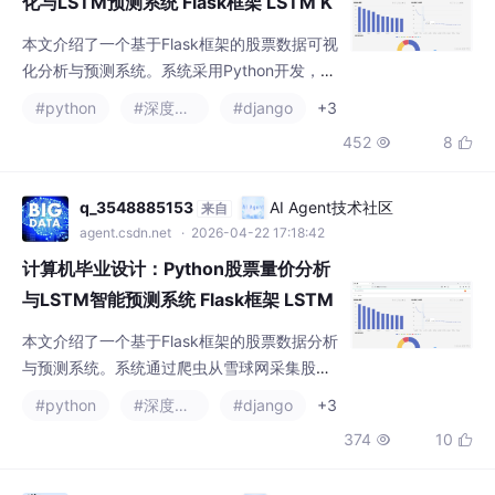
化与LSTM预测系统 Flask框架 LSTM K
eras 数据分析 可视化 深度学习 大数据
本文介绍了一个基于Flask框架的股票数据可视
爬虫（建议收藏）✅
化分析与预测系统。系统采用Python开发，通
过爬虫从雪球网采集股票数据，运用LSTM算
#python
#深度学习
#django
+3
法结合Keras神经网络进行股价预测，前端使
452
8


用Echarts实现数据可视化。主要功能包括：股
价前十与成交额前二十的可视化分析、股价区
间占比环形图展示、股价与成交量散点图分
q_3548885153
AI Agent技术社区
来自
析、股票数据查询中心、基于LSTM的股价预
agent.csdn.net
· 2026-04-22 17:18:42
测、后台数据管理（含19万条历史数据）以及
计算机毕业设计：Python股票量价分析
用户注册登录
与LSTM智能预测系统 Flask框架 LSTM
Keras 数据分析 可视化 深度学习 大数据
本文介绍了一个基于Flask框架的股票数据分析
爬虫（建议收藏）✅
与预测系统。系统通过爬虫从雪球网采集股票
数据，运用LSTM深度学习算法进行股价预
#python
#深度学习
#django
+3
测，并实现多维可视化分析。核心功能包括：
374
10


股价前10与成交额前20的柱状图展示、股价区
间占比环形图分析、股价与成交量散点图关系