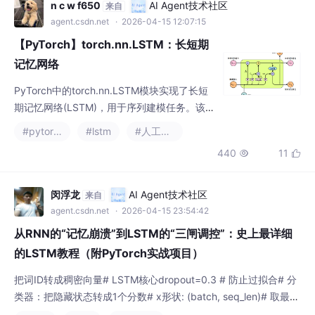
n c w f650
AI Agent技术社区
来自
agent.csdn.net
· 2026-04-15 12:07:15
【PyTorch】torch.nn.LSTM：长短期
记忆网络
PyTorch中的torch.nn.LSTM模块实现了长短
期记忆网络(LSTM)，用于序列建模任务。该模
块支持多层堆叠、双向传播和投影降维等特
#pytorch
#lstm
#人工智能
性。LSTM通过门控机制(输入门、遗忘门、输
440
11


出门)和细胞状态解决了RNN的长期依赖问
题。初始化参数包括输入/隐藏层维度、层数、
是否双向等。使用时需注意输入形状(batch_fir
闵浮龙
AI Agent技术社区
来自
st选项)和初始状态(h0,c0)的设置。模块返回
agent.csdn.net
· 2026-04-15 23:54:42
输出序列和最终状态(h_n,c
从RNN的“记忆崩溃”到LSTM的“三闸调控”：史上最详细
的LSTM教程（附PyTorch实战项目）
把词ID转成稠密向量# LSTM核心dropout=0.3 # 防止过拟合# 分
类器：把隐藏状态转成1个分数# x形状: (batch, seq_len)# 取最后
一层的最后一个时间步的隐藏状态return logits # 注意：没有sigm