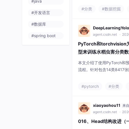
#java
#分类
#数据挖掘
#开发语言
#数据库
DeepLearningYol
agent.csdn.net
· 202
#spring boot
PyTorch和torchvi
型来训练水稻虫害分类数据
练、评估全流程
本文介绍了使用PyTorch和
流程。针对包含14类841
到模型训练的步骤：首先组织
eFolder加载数据；接着定
#pytorch
#分类
层适配14类分类任务；最后
优化器设置以及训练验证循
现水
xiaoyaohou11
来
agent.csdn.net
· 202
016、Head结构改进