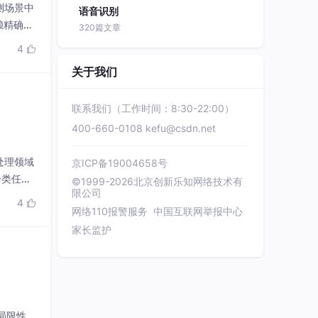
测场景中
语音识别
赖精确空
320篇文章
等关键
4

量。最后
关于我们
联系我们（工作时间：8:30-22:00）
400-660-0108
kefu@csdn.net
语言处理领域
京ICP备19004658号
分类任务
©1999-2026北京创新乐知网络技术有
限公司
本分类系
4

网络110报警服务
中国互联网举报中心
家长监护
的局限性。