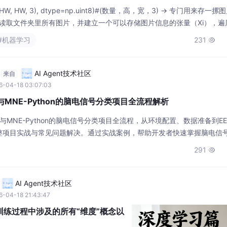
e_list), HW, HW, 3), dtype=np.uint8)#(数量，高，宽，3) → 专门用来存一
监督读取文件夹里所有图片，并建立一个可以存储图片信息的张量（Xi），遍
合起来，修改图片大小为固定值，把图片依次存入Xi中。def __init__(self,
#机器学习
231

AI Agent技术社区
来自
6-04-18 03:07:03
et与MNE-Python的脑电信号分类项目全流程解析
t与MNE-Python的脑电信号分类项目全流程，从环境配置、数据准备到EE
整项目实战与常见问题解决。通过实战案例，帮助开发者快速掌握脑电信
接口研究。
291

AI Agent技术社区
6-04-18 21:43:47
训练过程中涉及的所有“维度”概念以