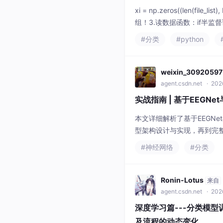
xi = np.zeros((len(fil
组！3.读数据函数：if半
取的图片信息，把path，img组
#分类
#python
weixin_30920597
agent.csdn.net
· 202
实战指南 | 基于EEGN
本文详细解析了基于EEGNe
型架构设计与实现，再到完
术，适用于神经科学和脑机
#神经网络
#分类
Ronin-Lotus
来自
agent.csdn.net
· 202
深度学习篇---分类模型
及流程的动态变化