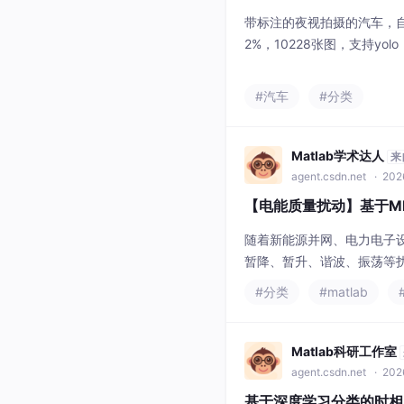
l格式,文末有模型训练代
​带标注的夜视拍摄的汽车，
2%，10228张图，支持yolo，
训练代码。
#汽车
#分类
Matlab学术达人
来
agent.csdn.net
· 202
【电能质量扰动】基于ML
随着新能源并网、电力电子
暂降、暂升、谐波、振荡等
的电能质量扰动分类是扰动
#分类
#matlab
征提取不充分、分类精度不足等问题
Matlab科研工作室
agent.csdn.net
· 202
基于深度学习分类的时相关