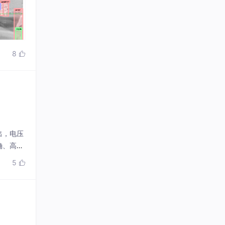
8

出，电压
确、高效
力弱、特
5
