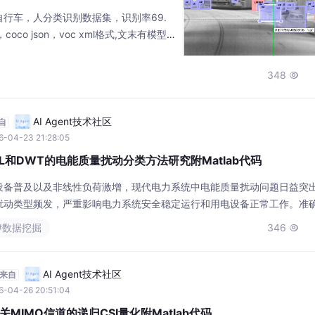
码
自行车，人分类识别数据集，识别率69.
coco json，voc xml格式,文末有模型
348

AI Agent技术社区
自
6-04-23 21:28:05
和DWT的电能质量扰动分类方法研究附Matlab代码
设备普及以及非线性负荷激增，现代电力系统中电能质量扰动问题日益突
扰动类型频发，严重影响电力系统安全稳定运行和用电设备正常工作。准
治理、故障定位及电力系统优化的前提。针对传统扰动分类方法抗干扰能
#数据挖掘
346

，本文提出一种融合离散小波变换（Discrete Wavelet Transfo
AI Agent技术社区
来自
6-04-26 20:51:04
MIMO信道的递归CSI量化附Matlab代码