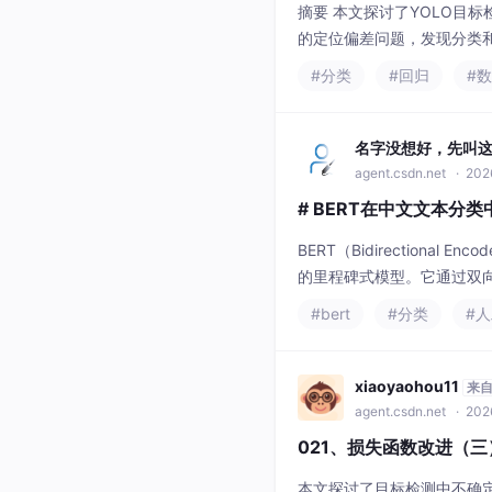
摘要 本文探讨了YOLO目
的定位偏差问题，发现分类
间信息。文章详细展示了从耦
#分类
#回归
#
点，并提供了分阶段训练策略
名字没想好，先叫
agent.csdn.net
· 202
# BERT在中文文本分
BERT（Bidirectional E
的里程碑式模型。它通过双向
中的实际应用与性能优化 
#bert
#分类
#
统。传统方法如SVM或LS
xiaoyaohou11
来
agent.csdn.net
· 202
021、损失函数改进（三）：D
本文探讨了目标检测中不确定性建模