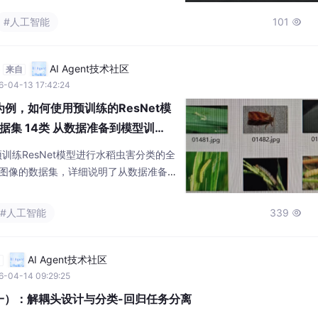
#人工智能
101

o
AI Agent技术社区
来自
6-04-13 17:42:24
sion为例，如何使用预训练的ResNet模
集 14类 从数据准备到模型训
预训练ResNet模型进行水稻虫害分类的全
7张图像的数据集，详细说明了从数据准备
数据集结构，然后通过数据增强和Imag
义基于ResNet18的模型架构，修改最后一
#人工智能
339

展示了完整的训练流程，包括损失函数、
环。该方法通过迁移学习技术，能有效实
AI Agent技术社区
自
6-04-14 09:29:25
（一）：解耦头设计与分类-回归任务分离