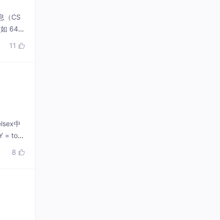
息（CS
如 64
sman
11

lsex中
= torc
8
