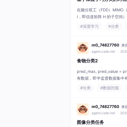
在频分双工（FDD）MIMO（
I，即信道矩阵 H 的子空间
天线 ×4 流，维度极高），
#深度学习
#分类
nian 量化（子空间量化
m0_74827760
来
agent.csdn.net
· 2026
食物分类2
pred_max, pred_value
有数据，即半监督数据集中有数据，则fl
h.LongTensor(y)。记录所
#分类
#数据挖掘
m0_74827760
来
agent.csdn.net
· 202
图像分类任务