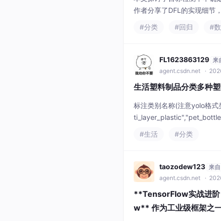
作者分享了DFL的实现细
（如初始化、标签平滑等）
#分类
#回归
#
值调整和加权NMS等场景。实
FL1623863129
来
agent.csdn.net
· 202
生活塑料制品分类多种塑料
标注类别名称(注意yolo格式类别顺
ti_layer_plastic","pet_bott
格式：Pascal VOC格式+Y
#生活
#分类
taozodew123
来自
agent.csdn.net
· 202
**TensorFlow实
w** 作为工业级框架之