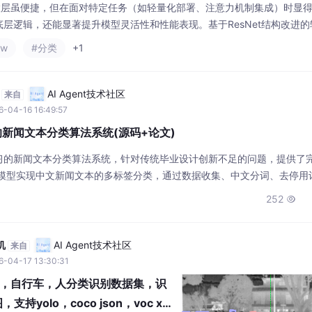
预置层虽便捷，但在面对特定任务（如轻量化部署、注意力机制集成）时显
层逻辑，还能显著提升模型灵活性和性能表现。基于ResNet结构改进的
同时减少参数量。# 卷积路径strides=1,# 下采样路径（用于匹配维度
ow
#分类
+1
```> ✅ 这个自定义层支持动态下采样（stri
AI Agent技术社区
来自
-04-16 16:49:57
的新闻文本分类算法系统(源码+论文)
习的新闻文本分类算法系统，针对传统毕业设计创新不足的问题，提供了
N模型实现中文新闻文本的多标签分类，通过数据收集、中文分词、去停用
训练和预测两阶段的分类流程。系统实现了良好的分类效果，具有3分难度
252

分。项目提供完整源码和上万字设计论文，可作为优质毕业设计参考范例。
机
AI Agent技术社区
来自
6-04-17 13:30:31
，自行车，人分类识别数据集，识
支持yolo，coco json，voc xm