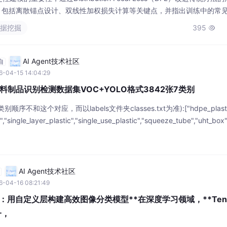
节，包括离散锚点设计、双线性加权损失计算等关键点，并指出训练中的常
。DFL不仅能输出预测期望值，还能提供方差作为不确定性度量，可应用
数据挖掘
395

验显示该方法在复杂光照条件下提升mAP 3.2%。文章
AI Agent技术社区
自
6-04-15 14:04:29
制品识别检测数据集VOC+YOLO格式3842张7类别
序不和这个对应，而以labels文件夹classes.txt为准):["hdpe_plastic
le","single_layer_plastic","single_use_plastic","squeeze_tube","uht_
OLO格式(不包
AI Agent技术社区
6-04-16 08:21:49
战进阶：用自定义层构建高效图像分类模型**在深度学习领域，**Tenso
一，