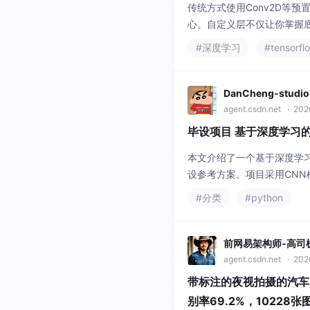
传统方式使用Conv2D等
心。自定义层不仅让你掌握底
像分类器，目标是在保持准确率的
#深度学习
#tensorfl
inputs# 主路径# 残差连接
DanCheng-studio
agent.csdn.net
· 2026
毕设项目 基于深度学习
本文介绍了一个基于深度学
设参考方案。项目采用CN
处理文本数据，构建了包含
#分类
#python
作量和4分创新性的综合评
前网易架构师-高司
agent.csdn.net
· 202
带标注的夜视拍摄的汽车
别率69.2%，10228张图，