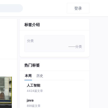
登录
标签介绍
分类
——分类
热门标签
本周
历史
人工智能
4424篇文章
java
899篇文章