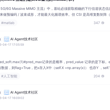
5G/6G Massive MIMO 主流）中，基站必须获取精确的下行信道状态信
）来做预编码 / 波束成形，才能最大化频谱效率。但 CSI 是高维复数矩阵（
直接反馈会导致反馈开销爆炸、量化复杂度指数级上升—— 传统单阶段 Gras
#matlab
347

主流），码本大小随天线数指数增长
AI Agent技术社区
自
-04-17 17:05:59
 = pred_soft.max(1)#pred_max记录的是概率，pred_value 记录的是下标。e
ag=True，把x存入X中（self.X =np.array(x)） 也存Y ，self.Y 
有的pred_max, pred_value，然后遍如果p
#人工智能
204

AI Agent技术社区
自
6-04-17 16:09:02