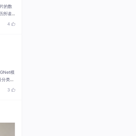
摞图片的数
历所读
 path
4

GNet模
号分类技
3
