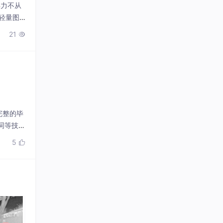
得力不从
轻量图
）x =
21

完整的毕
词等技术
、3分工
5
