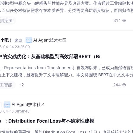
标检测模型中耦合头与解耦头的性能差异及改进方案。作者通过工业缺陷检
和回归任务对特征需求存在本质差异：分类需要高层语义特征，而回归依
合头到解耦头的代码改造过程，包括中间共享层设计、objectness分离
数据挖掘
314

。实测显示解耦头在复杂分类场景效果显著，但会增加30%-40%计算
这个吧！
AI Agent技术社区
来自
6-04-14 23:25:00
类中的实战优化：从基础模型到高效部署BERT（Bi
ncoder Representations from Transformers）自发布以来，已成为自然
上下文建模，显著提升了文本理解能力。本文将围绕 BERT在中文文本
展开，结合真实项目经验，分享如何从零搭建一套高精度、低延迟的中文文
人工智能
+2
244

TM对语义依赖建模有
AI Agent技术社区
自
6-04-15 08:58:48
istribution Focal Loss与不确定性建模
的重要性，通过Distribution Focal Loss（DFL）改进传统方法