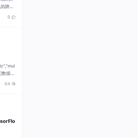
见陷阱
于动态阈
9

","mul
box"]数据集
64

rFlo