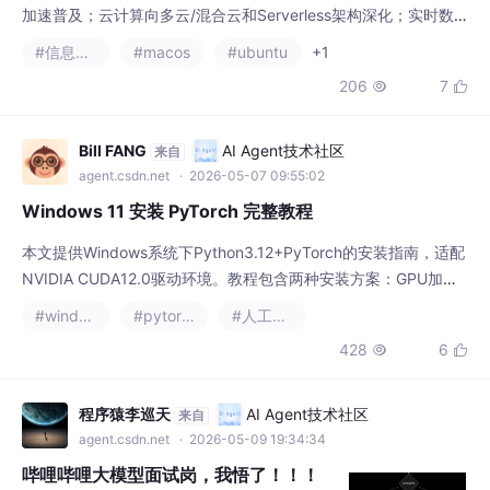
加速普及；云计算向多云/混合云和Serverless架构深化；实时数
据分析与AI增强的数据治理成为重点；区块链在金融/供应链领域
#信息可视化
#macos
#ubuntu
+1
深入应用，Web3.0和DID技术发展；零信任架构和AI安全防护提
206
7


升网络安全；低代码平台和云原生工具推动开发效率提升。开发者
需关注技术融合趋势，把握AI、云计算与数据安全领域的机遇，同
时应对隐私合规等挑战。
Bill FANG
AI Agent技术社区
来自
agent.csdn.net
· 2026-05-07 09:55:02
Windows 11 安装 PyTorch 完整教程
本文提供Windows系统下Python3.12+PyTorch的安装指南，适配
NVIDIA CUDA12.0驱动环境。教程包含两种安装方案：GPU加速
版（推荐）使用专用命令一键安装，支持CUDA12.0；CPU通用版
#windows
#pytorch
#人工智能
适合无显卡用户。提供清华源加速安装，并给出详细的验证步骤，
428
6


确保安装成功。常见问题解决方案覆盖版本匹配、权限报错等情
况，2分钟即可完成环境搭建，适合新手快速部署深度学习开发环
境。
程序猿李巡天
AI Agent技术社区
来自
agent.csdn.net
· 2026-05-09 19:34:34
哔哩哔哩大模型面试岗，我悟了！！！