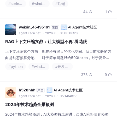
#spring boot
#windows
#后端
44
1


weixin_45495161
AI Agent技术社区
来自
agent.csdn.net
· 2026-05-01 00:06:28
RAG上下文压缩实战：让大模型不再“看花眼
上下文压缩这个方向，现在还有很大的优化空间。我目前实验的方
向是动态预算分配——对于简单问题只给500token，对于复杂问
题给3000token。不需要每次都全量压缩。话说回来，RAG的根
#python
#windows
#开发语言
问题还是检索质量。压缩只是补救。检索做得好，压缩需要做的工
378
9


作就少很多。下一篇打算讲讲RAG的查询改写，可以关注一下。
h520hhh
AI Agent技术社区
来自
agent.csdn.net
· 2026-05-05 14:48:56
2024年技术趋势全景预测
2024年技术趋势预测：AI大模型持续演进，边缘AI和轻量化模型