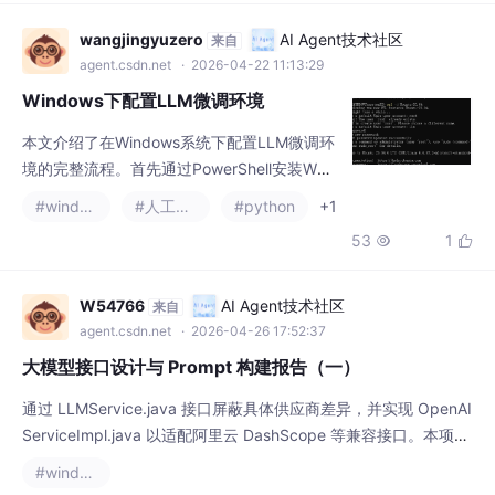
轻松自助；5.终身免费+工业级硬件，长期使
用零成本。实测显示，相比传统方案，星眼系
wangjingyuzero
AI Agent技术社区
来自
统使错件率降至0.1%以下，效率提升3倍，尤
agent.csdn.net
· 2026-04-22 11:13:29
其适合日均千单以上的驿站和多品牌混合运营
Windows下配置LLM微调环境
场景，是目前综合性能
本文介绍了在Windows系统下配置LLM微调环
境的完整流程。首先通过PowerShell安装WSL
并设置Ubuntu-22.04环境，然后安装Minicon
#windows
#人工智能
#python
+1
da并创建Python3.11虚拟环境。接着克隆LLa
53
1


MA-Factory项目，配置依赖环境，最后启动W
ebUI界面。整个过程涵盖了从系统环境搭建到
深度学习项目部署的关键步骤，为后续的LLM
W54766
AI Agent技术社区
来自
模型微调工作做好准备。需要注意的是，Web
agent.csdn.net
· 2026-04-26 17:52:37
UI启动后
大模型接口设计与 Prompt 构建报告（一）
通过 LLMService.java 接口屏蔽具体供应商差异，并实现 OpenAI
ServiceImpl.java 以适配阿里云 DashScope 等兼容接口。本项目
旨在集成大语言模型（LLM）能力，对 GitHub 仓库的元数据（如
#windows
语言、星标、描述等）进行深度分析，自动生成结构化的代码质量