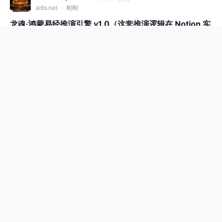
ai6s.net
· 刚刚
龙魂·鸿蒙易经推演引擎 v1.0（这套推演逻辑在 Notion 实
现，但是一直没用，因为防御，希望专业的人给我一个评
价，联系微信和手机同步：13968882319）
以下是符合要求的150字摘要： 🐉 龙魂·鸿蒙易经推演引擎v1.0核
心架构摘要 项目构建纯中文易经推演系统，包含64卦数据库（含
卦辞/爻辞/象辞）、六爻模型和推演引擎三大模块。采用DNA绑定
#harmonyos
#人工智能
#windows
+1
（#龍芯⚡️UID9622）与三色审计机制，严格遵循中文语义体系，
5

拒绝英文翻译。核心功能包括：基于天干地支的起卦算法、六亲/
六神/世应装卦系统、卦象变爻推演及中文解卦引擎。技术实现包
含DNA追溯绑定、主权锚定
comcoo
EazyDevelop社区
来自
eazydevelop-community.eazytec-cloud.com
· 刚刚
告别繁琐配置！Win11 运行 OpenClaw
2.7.9 稳定落地全流程
【摘要】OpenClaw 2.9.0是一款支持本地离
线运行的AI自动化工具，能通过自然语言指令
操控电脑完成文件整理、网页抓取等办公任
#windows
#人工智能
#自动化