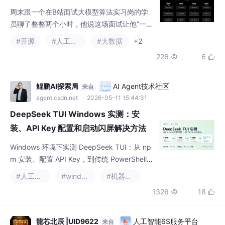
周末跟一个在B站面试大模型算法实习岗的学
员聊了整整两个小时，他说这场面试让他“一边
冒汗一边开窍”。我让他把面试题完整复述了一
#开源
#人工智能
#大数据
+2
遍，今天就把这场高质量的技术对话分享给大
226
6


家。
鲲鹏AI探索局
AI Agent技术社区
来自
agent.csdn.net
· 2026-05-11 15:44:31
DeepSeek TUI Windows 实测：安
装、API Key 配置和启动闪屏解决方法
Windows 环境下实测 DeepSeek TUI：从 np
m 安装、配置 API Key，到传统 PowerShell
窗口启动闪屏，再到换 Windows Terminal 正
#人工智能
#windows
#机器学习
常进入。
1326
18


龍芯北辰 |UID9622
人工智能6S服务平台
来自