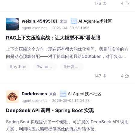
176
4


评估报告。定义了 EvaluationResult.java ，用于承载 AI 返回的结
构化数据。Prom
weixin_45495161
AI Agent技术社区
来自
agent.csdn.net
· 2026-04-30 23:11:53
RAG上下文压缩实战：让大模型不再“看花眼
上下文压缩这个方向，现在还有很大的优化空间。我目前实验的方
向是动态预算分配——对于简单问题只给500token，对于复杂问
题给3000token。不需要每次都全量压缩。话说回来，RAG的根
#python
#windows
#开发语言
问题还是检索质量。压缩只是补救。检索做得好，压缩需要做的工
147
4


作就少很多。下一篇打算讲讲RAG的查询改写，可以关注一下。
Darkdreams
AI Agent技术社区
来自
agent.csdn.net
· 2026-05-02 14:04:53
DeepSeek API 调用 - Spring Boot 实现
Spring Boot 实现提供了一个健壮、可扩展的 DeepSeek API 调用
方案，利用响应式编程提供高效的流式对话体验。