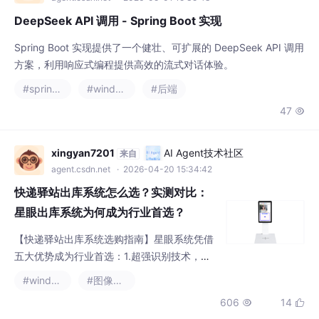
DeepSeek API 调用 - Spring Boot 实现
Spring Boot 实现提供了一个健壮、可扩展的 DeepSeek API 调用
方案，利用响应式编程提供高效的流式对话体验。
#spring boot
#windows
#后端
47

xingyan7201
AI Agent技术社区
来自
agent.csdn.net
· 2026-04-20 15:34:42
快递驿站出库系统怎么选？实测对比：
星眼出库系统为何成为行业首选？
【快递驿站出库系统选购指南】星眼系统凭借
五大优势成为行业首选：1.超强识别技术，破
损条码0.1秒极速识别；2.全平台兼容，30+系
#windows
#图像处理
统混扫无需切换；3.双摄取证功能，彻底解决
606
14


纠纷难题；4.大屏触控+语音引导，老人顾客