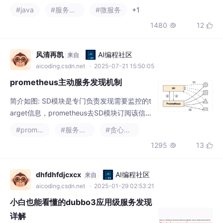
1480
12


风清再凯
AI编程社区
来自
aicoding.csdn.net
· 2025-07-21 15:50:05
prometheus主动服务发现机制
简介如图: SD模块是专门负责发现需要监控的t
arget信息，prometheus去SD模块订阅该信
息，有target信息会推送到Prometheus,然后P
#prometheus
#服务发现
#贪心算法
rometheus拿到target信息后通过pull http 协
1295
13


议去拉取该指标的数据。静态服务发现机制，
配置简单，但是监控目标是写死在了配置文件
中，如果要新增、修改、删除监控节点时，需
dhfdhfdjcxcx
AI编程社区
来自
要每次都去修改配置文件，然后再通知promet
aicoding.csdn.net
· 2025-01-29 02:53:21
heus重
小白也能看懂的dubbo3应用级服务发现
详解
dubbo 服务的注册发现是以为最小粒度的，在