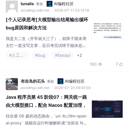
[个人记录思考]大模型输出结尾输出循环
bug原因和解决方法
我是大二生（开学就大三了），前阵子期末周
太忙一直没写文章，近日考完试终于能休息会
了，在此记录自己的一些思考。
#人工智能
#bug
#fastapi
+2
190
7


布吉岛的石头
AI编程社区
来自
aicoding.csdn.net
· 2026-07-23 09:30:00
Java 程序员第 45 阶段07：网关统一路
由大模型接口，配合 Nacos 配置治理，
服务发现联动：Nacos 注册中心 + Gate
结合第 06 篇的动态路由，`uri: lb://llm-open
way 路由自动同步微服务实例
ai-proxy` 就能在运行时被解析成"当前在 Nac
os 上健康的全部 `llm-openai-proxy` 实例"，
#java
#服务发现
#gateway
并且**实例变化自动同步，无需任何人工介入*