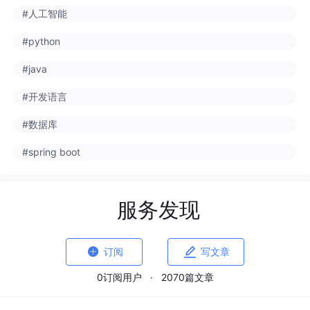
#python
#java
#开发语言
#数据库
#spring boot
服务发现


订阅
写文章
0订阅用户
·
2070篇文章
并非
亚马逊云科技技术品牌专区
来自
devpress.csdn.net/awstech
· 2026-04-13 05:06:08