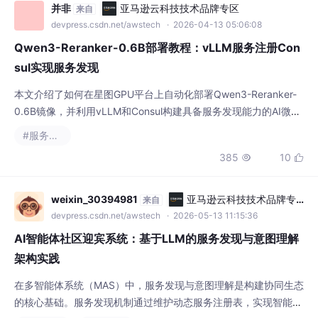
Qwen3-Reranker-0.6B部署教程：vLLM服务注册Con
sul实现服务发现
本文介绍了如何在星图GPU平台上自动化部署Qwen3-Reranker-
0.6B镜像，并利用vLLM和Consul构建具备服务发现能力的AI微服
务。该镜像的核心应用场景是作为智能文本排序器，可对搜索结果
#服务发现
或文档列表进行相关性重排序，从而提升搜索质量和推荐系统的精
385
10


准度。
weixin_30394981
亚马逊云科技技术品牌专
来自
区
devpress.csdn.net/awstech
· 2026-05-13 11:15:36
AI智能体社区迎宾系统：基于LLM的服务发现与意图理解
架构实践
在多智能体系统（MAS）中，服务发现与意图理解是构建协同生态
的核心基础。服务发现机制通过维护动态服务注册表，实现智能体
能力的标准化注册与检索，解决"冷启动"问题；意图理解则利用大
#AI智能体
#服务发现
语言模型（LLM）解析非结构化描述，提取能力、接口与资源需求