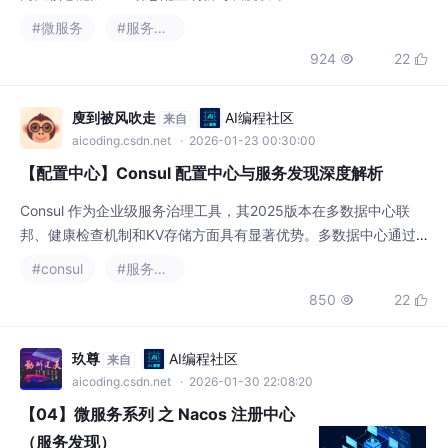
推送，结合Spring Cloud的RefreshScope实
924
22


现无重启更新，显著提升系统迭代效率。灰度
发布支持基于自定义标签的精准控制，实现"小
范围验证-逐步全量"的安全变更流程。文章详
廋到被风吹走
AI编程社区
来自
细解析了这两项功能的实现原理、具体落地步
aicoding.csdn.net
· 2026-01-23 00:30:00
骤（包括代码示例）以及生产环
【配置中心】Consul 配置中心与服务发现深度解析
Consul 作为企业级服务治理工具，其2025版本在多数据中心联
邦、健康检查机制和KV存储方面具有显著优势。多数据中心通过W
AN Gossip协议实现跨地域服务发现，各数据中心保持自治。健康
#consul
#服务发现
检查支持HTTP/TCP/脚本等多种方式，通过缓冲机制避免服务抖
850
22


动。KV存储基于Raft协议提供强一致性，支持Watch机制实时监听
配置变更。相比etcd/Zookeeper，Consul在运维复杂度和多数据
玖尊
AI编程社区
来自
aicoding.csdn.net
· 2026-01-30 22:08:20
【04】微服务系列 之 Nacos 注册中心
（服务发现）
微服务系列 之 Nacos 注册中心 服务发现