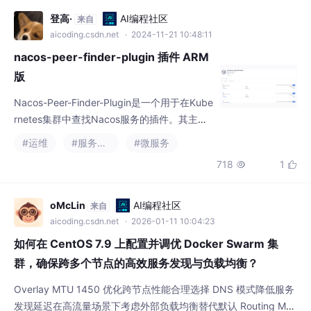
aicoding.csdn.net
· 2024-11-21 10:48:11
nacos-peer-finder-plugin 插件 ARM
版
‌Nacos-Peer-Finder-Plugin‌是一个用于在Kube
rnetes集群中查找Nacos服务的插件。其主要
作用是在Kubernetes环境中自动发现和注册N
#运维
#服务发现
#微服务
acos节点，确保服务能够被正确地发现和访
718
1


问‌。从hub.docker.com中没有发现arm64版
本的镜像。
oMcLin
AI编程社区
来自
aicoding.csdn.net
· 2026-01-11 10:04:23
如何在 CentOS 7.9 上配置并调优 Docker Swarm 集
群，确保跨多个节点的高效服务发现与负载均衡？
Overlay MTU 1450 优化跨节点性能合理选择 DNS 模式降低服务
发现延迟在高流量场景下考虑外部负载均衡替代默认 Routing Mes
h生产建议至少 3 个 Manager 保证 Raft 高可用集成监控体系提升
#centos
#docker
#服务发现