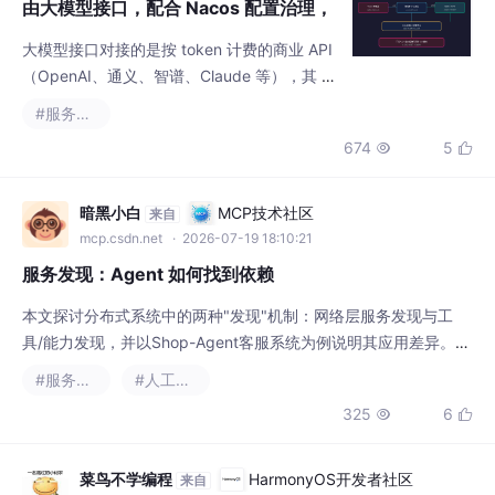
大模型接口对接的是按 token 计费的商业 API
way密钥与敏感信息管理
（OpenAI、通义、智谱、Claude 等），其 `A
PI Key` 一旦泄露，攻击者可以冒用你的额度
#服务发现
产生巨额费用，甚至用你的身份输出违规内
674
5


容。密钥泄露或定期合规要求轮换时，在 Nac
os 把新密钥以密文更新，网关 `@RefreshSco
pe` 自动重建 `LlmCredentialHolder`，无需
暗黑小白
MCP技术社区
来自
重启。另一种常见做法是：配置在 Naco
mcp.csdn.net
· 2026-07-19 18:10:21
服务发现：Agent 如何找到依赖
本文探讨分布式系统中的两种"发现"机制：网络层服务发现与工
具/能力发现，并以Shop-Agent客服系统为例说明其应用差异。网
络层服务发现解决动态地址问题，提供DNS轮询、Consul/Nacos
#服务发现
#人工智能
和Kubernetes Service三种选型方案，通过决策树指导技术选型。
325
6


工具/能力发现则通过SkillRegistry自动注册实现，采用文件扫描方
式动态加载技能，实现进程内工具清单管理。文章强调Sho
菜鸟不学编程
HarmonyOS开发者社区
来自
harmonyosdev.csdn.net
· 2025-07-25 11:27:38