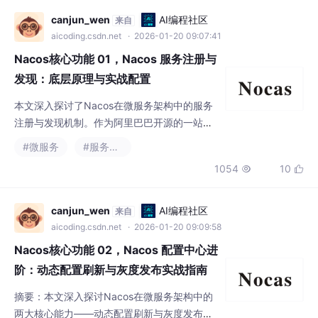
万级实例处理能力，低延迟配置更新，无缝集
aicoding.csdn.net
· 2026-01-20 09:07:41
成Spring Cloud/Dubbo等主流框架，历经双
Nacos核心功能 01，Nacos 服务注册与
十一验证，成为
发现：底层原理与实战配置
本文深入探讨了Nacos在微服务架构中的服务
注册与发现机制。作为阿里巴巴开源的一站式
微服务基础设施，Nacos集成了服务注册发现
#微服务
#服务发现
与动态配置管理功能，具有高可用、易扩展等
1054
10


优势。文章首先阐述了Nacos的核心价值，包
括功能一体化、双一致性模型支持等特性。随
后详细剖析了Nacos服务注册与发现的底层原
canjun_wen
AI编程社区
来自
理，涵盖服务提供者、注册中心和服务消费者
aicoding.csdn.net
· 2026-01-20 09:09:58
三方的交互机制，以及数据一致性模型。最
Nacos核心功能 02，Nacos 配置中心进
后，通过Spring Cl
阶：动态配置刷新与灰度发布实战指南
摘要：本文深入探讨Nacos在微服务架构中的
两大核心能力——动态配置刷新与灰度发布。
动态配置刷新通过发布/订阅机制实现配置实时
#微服务
#服务发现