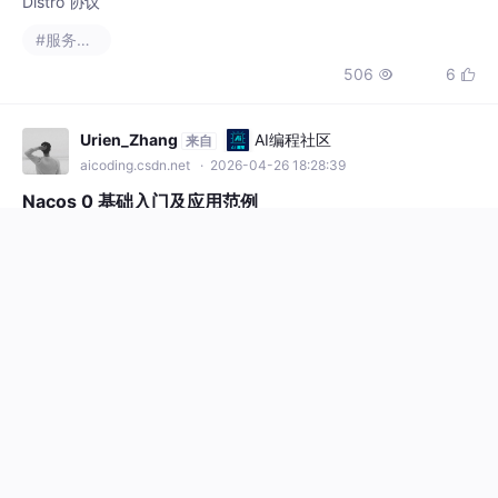
506
6


Urien_Zhang
AI编程社区
来自
aicoding.csdn.net
· 2026-04-26 18:28:39
Nacos 0 基础入门及应用范例
Nacos 是阿里巴巴开源的一款“一站式”解决方案，旨在简化微服务
架构中的核心难题。。下面，我们将从零开始，带你完成 Nacos
的入门与实战。
#微服务
#服务发现
233
11


白晨并不是很能熬夜
AI编程社区
来自
aicoding.csdn.net
· 2026-04-28 11:00:00
【RPC】第 4 篇：服务发现 — Zookee
per + 缓存容错