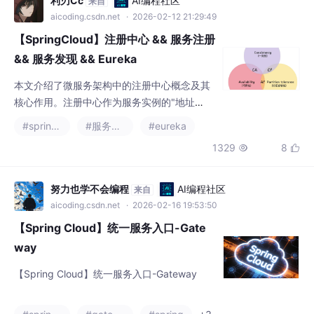
实战部分提供从依赖
【SpringCloud】注册中心 && 服务注册
&& 服务发现 && Eureka
本文介绍了微服务架构中的注册中心概念及其
核心作用。注册中心作为服务实例的"地址
簿"，实现了服务的动态发现，解决了硬编码U
#spring cloud
#服务发现
#eureka
RL的问题。文章阐述了注册中心的三种角色
1329
8


（服务提供者、消费者、注册中心）和核心功
能（服务注册、发现、健康检查），并基于CA
P理论对比了Zookeeper、Eureka和Nacos等
努力也学不会编程
AI编程社区
来自
常见注册中心的特性差异。重点演示了如何搭
aicoding.csdn.net
· 2026-02-16 19:53:50
建Eureka注册中心服务器，以及将服务
【Spring Cloud】统一服务入口-Gate
way
【Spring Cloud】统一服务入口-Gateway
#spring cloud
#gateway
#spring
+3
2173
102

