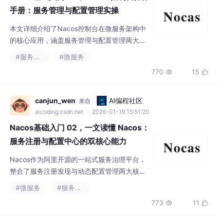
本文详细介绍了Nacos控制台在微服务架构中
的核心应用，涵盖服务管理与配置管理两大模
块。通过Docker或源码部署Nacos后，可进行
#服务发现
#微服务
服务注册、健康监测、权重配置等治理操作，
770
15


并实现动态配置推送、版本回滚等功能。文章
提供了Spring Cloud Alibaba集成示例和具体
操作步骤，强调环境隔离、健康检查等注意事
canjun_wen
AI编程社区
来自
项。Nacos控制台作为一站式微服务基础设
aicoding.csdn.net
· 2026-01-19 15:51:20
施，能有效提升系统稳定性与运维效率，适合
Nacos基础入门 02，一文读懂 Nacos：
作为
服务注册与配置中心的双核心能力
Nacos作为阿里开源的一站式服务治理平台，
整合了服务注册发现与动态配置管理两大核心
能力。其服务发现采用AP架构实现高可用，支
#微服务
#服务发现
持秒级健康检查与实时推送；配置管理通过长
773
11


轮询机制实现热更新，支持多环境隔离与版本
管控。双能力深度协同，在服务启动、运行及
弹性扩缩容阶段形成闭环管理。Nacos具备百
canjun_wen
AI编程社区
来自