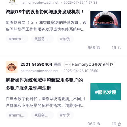
鸿蒙OS中的设备协同与服务发现机制！
随着物联网（IoT）和智能家居的快速发展，设
备间的协同工作和服务发现成为智能系统中不
可或缺的核心部分。鸿蒙操作系统（Harmony
#harmonyos
#服务发现
#华为
OS）作为华为推出的操作系统，针对多设备协
658
19


同工作提供了强大的支持。设备间的协同不仅
仅是数据的共享和交换，还包括如何高效地进
行服务发现、数据同步以及优化设备之间的通
2501_91590464
HarmonyOS开发者社区
来自
信延迟等问题。在鸿蒙OS中，设备之间的协同
harmonyosdev.csdn.net
· 2025-04-28 10:26:50
工作和服务发现机制是其重要特性之一。通过
解析操作系统领域中鸿蒙应用多租户的
鸿蒙OS提供的设备间通信协
多租户服务发现与注册
在当今数字化时代，操作系统需要满足不同用
户群体和应用场景的多样化需求。鸿蒙操作系
统引入多租户机制，旨在为不同的租户（如企
#harmonyos
#服务发现
#华为
业、个人开发者等）提供独立、安全且高效的
966
16


运行环境。多租户服务发现与注册是实现这一
目标的关键环节，它允许不同租户的服务在分