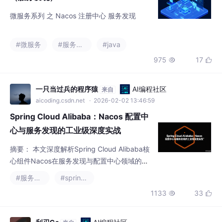
#微服务
#服务发现
#java
975
17


一只当过兵的程序猿
AI编程社区
来自
aicoding.csdn.net
· 2026-02-02 13:46:59
Spring Cloud Alibaba：Nacos 配置中
心与服务发现的工业级深度实战
摘要： 本文深度解析Spring Cloud Alibaba核
心组件Nacos在服务发现与配置中心领域的工
业级实践。通过对比Eureka，揭示Nacos支持
#服务发现
#spring boot
AP/CP双模式、一体化管控等优势，实测万级
1133
33


实例下仍保持毫秒级响应。重点剖析其长轮询
配置刷新机制，通过MD5校验实现高效动态更
新，并详细演示多环境管理（Namespace/Gr
利刃Cc
AI编程社区
来自
oup/Data ID）策略与高可用集群部署方案。
aicoding.csdn.net
· 2026-02-12 21:29:49