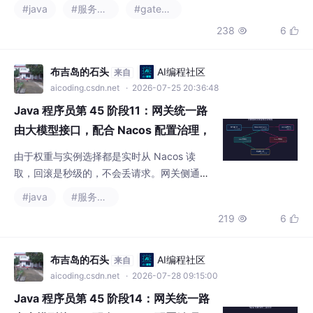
238
6


*。但还有一个更底层的问题没解决：路由里的
`uri` 写的是 `lb://llm-openai-proxy`，这个 `
llm-openai-proxy` 到底对应哪几
布吉岛的石头
AI编程社区
来自
aicoding.csdn.net
· 2026-07-25 20:36:48
Java 程序员第 45 阶段11：网关统一路
由大模型接口，配合 Nacos 配置治理，
灰度路由：基于Nacos元数据实现大模
由于权重与实例选择都是实时从 Nacos 读
型服务灰度发布与权重路由
取，回滚是秒级的，不会丢请求。网关侧通过
`NacosDiscoveryClient` 或 `NacosService
#java
#服务发现
Manager` 拿到 `ServiceInstance` 列表，每
219
6


个实例的 `getMetadata()` 即返回上述键值。
`GrayTagFilter` 在 `pre` 阶段从 `X-User-Id`
解析并判断是否在灰度名单，把结果
布吉岛的石头
AI编程社区
来自
aicoding.csdn.net
· 2026-07-28 09:15:00
Java 程序员第 45 阶段14：网关统一路
由大模型接口，配合 Nacos 配置治理，
配置加密治理：Nacos配置加密 + Gate