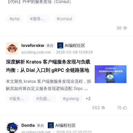
#php
#服务发现
#consul
36

loveforskw
AI编程社区
来自
aicoding.csdn.net
· 2026-03-08 15:08:29
深度解析 Kratos 客户端服务发现与负载
均衡：从 Dial 入口到 gRPC 全链路落地
（上篇）
本文聚焦 kratos 客户端侧服务发现全流程，拆
解其如何将自定义服务发现逻辑适配 Grpc 底
层机制：从 clientOptions 配置解析，到 dial
#服务发现
#负载均衡
#golang
+2
函数整合注册中心与 Grpc 解析器，再到 Cons
552
15


ul 侧监听服务实例变更、完成地址转换与更
新，完整还原服务发现从配置到落地的核心链
路。
Dontla
AI编程社区
来自
aicoding.csdn.net
· 2026-03-17 10:22:21
Redis哨兵（Sentinel）介绍（用于监控Redis集群并在主