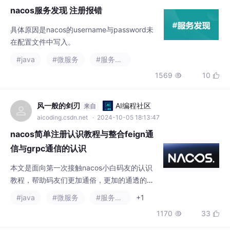
具体原因是nacos的username与password未
在配置文件中写入。
#java
#微服务
#服务发现
1569
10


风一般的剑刃
AI编程社区
来自
aicoding.csdn.net
· 2024-10-05 18:13:47
nacos简单注册认识教程与整合feign通
信与grpc通信的认识
本文是面向第一次接触nacos小白码友的认识
教程，帮助码友们更加通俗，更加的通透的认
识什么是微服务，什么是nacos服务注册于配
#java
#微服务
#服务发现
+1
置中心，包含了概念梳理与代码演示，同时实
1170
33


现了一下服务之间的最基本的通信
登高·
AI编程社区
来自