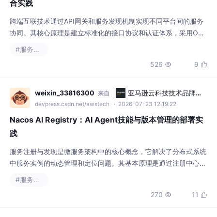
跨端互联技术通过API网关和服务发现机制实现不同平台间的服务
协同。其核心原理是建立标准化的接口协议和认证体系，采用OAu
th 2.0等安全框架确保数据传输安全。这种技术能够打破生态壁
#服务发现
垒，让语音助手等入口应用无缝调用第三方服务，大幅提升用户体
526
9


验。在智能家居、移动办公等场景中，用户通过自然语言指令即可
完成复杂操作。以OPPO小布助手与支付宝阿宝智能体的整合为
例，展示了如何通过服务注册、权限管理和智能体
weixin_33816300
亚马逊云科技技术品牌专
来自
区
devpress.csdn.net/awstech
· 2026-07-23 12:19:22
Nacos AI Registry：AI Agent技能与版本管理的部署实
践
服务注册与发现是微服务架构中的核心概念，它解决了分布式系统
中服务实例的动态管理和定位问题。其基本原理是通过注册中心记
录服务提供者的网络地址和元数据，消费者通过查询注册中心获取
#服务发现
可用服务列表。在AI应用场景中，这一技术价值尤为突出，特别是
270
11


当项目需要管理多个AI Agent、每个Agent又包含不同技能和版本
时。Nacos作为主流的服务发现和配置管理工具，通过AI Registry
扩展实现了AI Age
lunalis
AI编程社区
来自
aicoding.csdn.net
· 2026-07-17 02:13:18