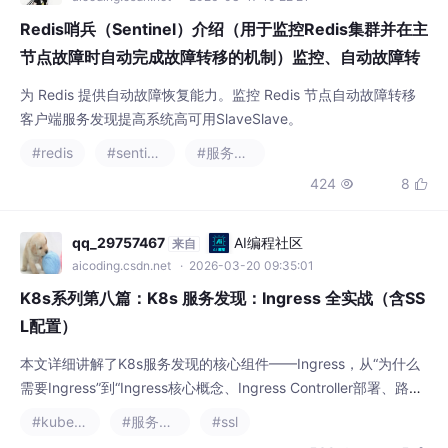
节点故障时自动完成故障转移的机制）监控、自动故障转
移、通知、服务发现、主观下线SDOWN、客观下线ODO
为 Redis 提供自动故障恢复能力。监控 Redis 节点自动故障转移
WN、Cluster集群
客户端服务发现提高系统高可用SlaveSlave。
#redis
#sentinel
#服务发现
424
8


qq_29757467
AI编程社区
来自
aicoding.csdn.net
· 2026-03-20 09:35:01
K8s系列第八篇：K8s 服务发现：Ingress 全实战（含SS
L配置）
本文详细讲解了K8s服务发现的核心组件——Ingress，从“为什么
需要Ingress”到“Ingress核心概念、Ingress Controller部署、路由
配置、HTTPS SSL配置”，再到“企业级最佳实践和常见问题排错”
#kubernetes
#服务发现
#ssl
539
5

