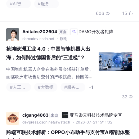
606
15


等关键信息。这两项技术共同支撑智能体社区的高效协作，通过模
块化架构将LLM作为核心处理器，结合知识图谱查询与规则引擎，
实现从概念解析到个性化引导的完整链路。在AI
Anitalee202604
DAMO开发者矩阵
来自
damodev.csdn.net
· 刚刚
抢滩欧洲工业 4.0：中国智能机器人出
海，如何跨过德国售后的“三道槛”？
中国智能机器人企业在海外展会斩获订单后，
面临欧洲市场售后交付的严峻挑战。德国等工
业客户对SLA响应时效、母语技术支持和跨国
#人工智能
#大数据
#服务发现
+1
协同有着严苛要求，时差、语言壁垒和工单管
32

理问题常导致服务失效。Callnovo提出的解决
方案结合欧洲本土呼叫中心、理工科背景的多
语种技术客服（如德语L2专家）与AI辅助系
cigang4063
亚马逊云科技技术品牌专区
来自
统，实现7x24小时即时响应、10秒AI工单生成
devpress.csdn.net/awstech
· 2026-07-21 15:11:02
及全链路服务透明化管理，帮助企业在德国等
跨端互联技术解析：OPPO小布助手与支付宝AI智能体整
市场构建合规高效的售
合实践