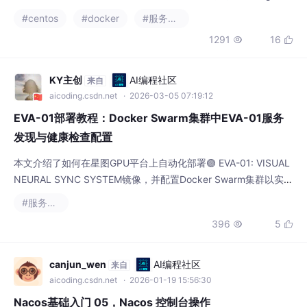
可观测性A5数据的方案结合生产实践和性能数据，确保你在 Cent
1291
16


OS 7.9 上构建的 Docker Swarm 集群能在多节点、高负载场景下
稳定运行。如果你在真实部署中遇到
KY主创
AI编程社区
来自
aicoding.csdn.net
· 2026-03-05 07:19:12
EVA-01部署教程：Docker Swarm集群中EVA-01服务
发现与健康检查配置
本文介绍了如何在星图GPU平台上自动化部署🟣 EVA-01: VISUAL
NEURAL SYNC SYSTEM镜像，并配置Docker Swarm集群以实现
高可用服务。通过该平台，用户可以快速搭建一个具备自动服务发
#服务发现
现与健康检查功能的视觉AI应用集群，典型应用于自动化图片分析
396
5


与处理流水线，确保服务稳定与负载均衡。
canjun_wen
AI编程社区
来自
aicoding.csdn.net
· 2026-01-19 15:56:30
Nacos基础入门 05，Nacos 控制台操作
手册：服务管理与配置管理实操