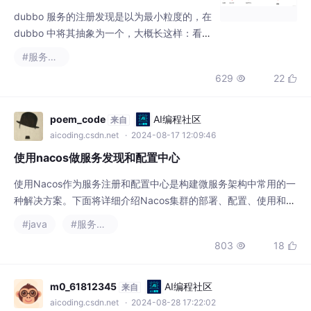
dubbo 中将其抽象为一个，大概长这样：看着
很乱？代表提供服务的协议，如果注册了 grpc
#服务发现
服务，这里就是代表是哪台机器的哪个端口提
629
22


供服务代表了注册的接口名，它直接对应到代
码中需要暴露服务的 interface，如下：复制代
码细心的你一定发现了，一个 interface 可以
poem_code
AI编程社区
来自
包含多个 dubbo 接口，所以把它称为接口级
aicoding.csdn.net
· 2024-08-17 12:09:46
服务发现有些不妥，应该是。
使用nacos做服务发现和配置中心
使用Nacos作为服务注册和配置中心是构建微服务架构中常用的一
种解决方案。下面将详细介绍Nacos集群的部署、配置、使用和优
化。
#java
#服务发现
803
18


m0_61812345
AI编程社区
来自
aicoding.csdn.net
· 2024-08-28 17:22:02
nacos服务发现 注册报错