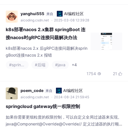
布式环境中能够被准确地发现和管理。本文的
yanghui555
AI编程社区
来自
目的在于深入解析鸿蒙应用多租户的多租户服
aicoding.csdn.net
· 2025-03-08 12:39:28
务发现与注册机制，涵盖其原理、算法、实际
k8s部署nacos 2.x集群 springBoot 连
应用等方面，为开发者和研究人员提供全面的
接nacos时gRPC连接问题解决办法
k8s部署nacos 2.x 后gRPC连接问题解决sprin
gBoot连接nacos 2.x 报错
#spring boot
#后端
#java
+4
1754
21


poem_code
AI编程社区
来自
aicoding.csdn.net
· 2024-08-24 21:59:45
springcloud gateway统一权限控制
如果你需要更细粒度的权限控制，可以自定义全局过滤器来实现。
java@Component@Override@Override// 定义过滤器的执行顺
序在上面的代码中，AuthFilter是一个全局过滤器，它会检查请求
#java
#服务发现
#微服务
+1
是否已经通过认证。如果没有通过认证，它会抛出一个异常。