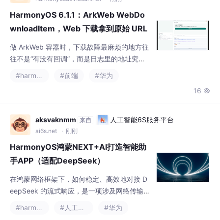
HarmonyOS 6.1.1：ArkWeb WebDo
wnloadItem，Web 下载拿到原始 URL
后，异常资源终于能沿对象回溯
做 ArkWeb 容器时，下载故障最麻烦的地方往
往不是“有没有回调”，而是日志里的地址究竟
代表哪一层。用户点击的是页面上的一个按
#harmonyos
#前端
#华为
钮，页面可能用脚本生成链接，也可能经过跳
16

转、内容分发、鉴权或临时签名；下载组件最
终看到的请求地址，只是链路某一刻的状态。
若排障记录只保存当前页面 URL 或最终请求 U
aksvaknmm
人工智能6S服务平台
来自
RL，团队很容易围绕错误对象反复验证：页面
ai6s.net
· 刚刚
可以打开，却解释不了下载为什么失败；请求
HarmonyOS鸿蒙NEXT+AI打造智能助
地址可以访问，却找不到
手APP（适配DeepSeek）
在鸿蒙网络框架下，如何稳定、高效地对接 D
eepSeek 的流式响应，是一项涉及网络传输、
状态管理与 UI 渲染的系统性工程。在流式传
#harmonyos
#人工智能
#华为
输过程中，若遭遇 Wi-Fi 与 5G 切换导致连接
26

中断，应用应能够优雅地捕获异常，并利用 D