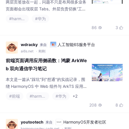
页面都会出现双层 Tabs。外层负责切换“工作
台、报表”等业务模块，内层负责切换“概览、
#harmonyos
#华为
明细、日志”等当前模块中的分类。静态页面看
86
3


起来只是两行标签，用户真正左右拖动时，却
会出现手势归属问题。手指落在内层区域，内
层 Tabs 还没有到边界时，通常应该优先处
wdracky
人工智能6S服务平台
来自
理；内层已经滑到最后一项，用户继续向同一
ai6s.net
· 刚刚
方向拖动时，产品又可能希望外层接手。另一
前端页面调用应用侧函数：鸿蒙 ArkWe
类页面更重视区域稳定，即使
b 双向通信学习笔记
本文是一篇从"踩坑"到"想通"的实战记录，围
绕 HarmonyOS 中 Web 组件与 ArkTS 应用侧
的双向调用，记录原理、对比、代码与心得。
#前端
#harmonyos
#华为
+2
208
8


youtootech
HarmonyOS开发者社区
来自
harmonyosdev.csdn.net
· 刚刚