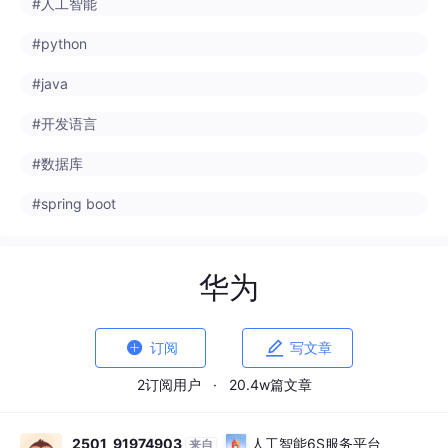
#python
#java
#开发语言
#数据库
#spring boot
华为


订阅
写文章
2订阅用户
·
20.4w篇文章
2501_91974903
人工智能6S服务平台
来自
ai6s.net
· 刚刚