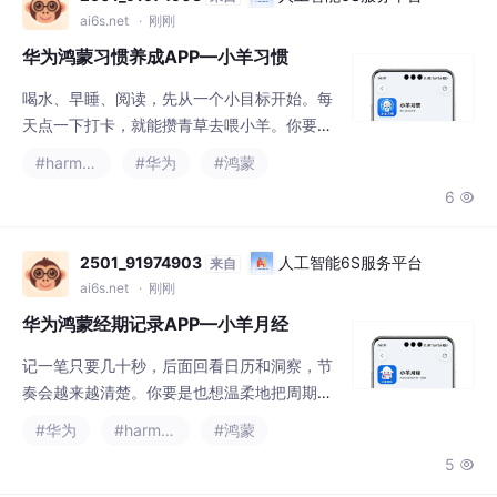
华为鸿蒙习惯养成APP—小羊习惯
喝水、早睡、阅读，先从一个小目标开始。每
天点一下打卡，就能攒青草去喂小羊。你要是
也想把坚持做得轻一点，真希望你打开先建一
#harmonyos
#华为
#鸿蒙
条习惯。习惯库里可设每天、工作日或指定星
6

期，暂停归档也方便——盼你先放进最小的那
一条。打卡换来的饲料可以喂小羊，也能摸
摸、洗洗澡。统计页有周月年热力图和完成率
2501_91974903
人工智能6S服务平台
来自
趋势——坚持久了，回头看会挺开心。还是那
ai6s.net
· 刚刚
句：用喂养小羊的温柔仪式，让好习惯悄然生
华为鸿蒙经期记录APP—小羊月经
根。▸ 华为应用市场搜“小羊习惯”，装上先
记一笔只要几十秒，后面回看日历和洞察，节
奏会越来越清楚。你要是也想温柔地把周期管
起来，真希望你打开先试一天。流量、分泌
#华为
#harmonyos
#鸿蒙
物、症状多选、情绪、体重体温都能记。洞察
5

里有平均周期、长度趋势和症状热力图——过
一段时间回看，会更懂自己的节奏。首页有倒