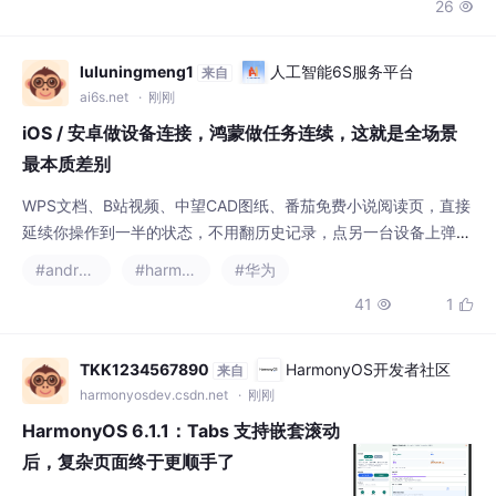
eepSeek 的上下文记忆能力，携带已生成的文
本发起新请求，要求模型从断点处继续输出。
luluningmeng1
人工智能6S服务平台
来自
同时，针对网络超时或配额耗尽等错误，需建
ai6s.net
· 刚刚
立清晰的三层错误映射机制，将底层的传输异
iOS / 安卓做设备连接，鸿蒙做任务连续，这就是全场景
常转
最本质差别
WPS文档、B站视频、中望CAD图纸、番茄免费小说阅读页，直接
延续你操作到一半的状态，不用翻历史记录，点另一台设备上弹出
的图标就能实现任务的接续。随着鸿蒙生态不断完善，全场景协同
#android
#harmonyos
#华为
早已覆盖手机、平板、电脑、手表、耳机、智慧屏、车机等多种设
41
1


备，导航流转到车机、音乐流转到耳机、影音投智慧屏、手表承接
步行导航。办公、地图、购物、内容、游戏、社交等多个领域生态
应用深度参与，绝非系统自带软件专属。鸿蒙键鼠共享
TKK1234567890
HarmonyOS开发者社区
来自
harmonyosdev.csdn.net
· 刚刚
HarmonyOS 6.1.1：Tabs 支持嵌套滚动
后，复杂页面终于更顺手了
两层页签放在一起，问题不只是布局很多业务