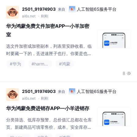
计时和今日快照，一键就能记。日历上经期、
2501_91974903
人工智能6S服务平台
来自
易孕期、排卵会标出来，也能一键标记经期开
ai6s.net
· 刚刚
始——盼你先把最近一次记上。▸ 华为应用市
华为鸿蒙免费文件加密APP—小羊加密
场搜“小羊月经”，装上先记今天——我挺盼
室
选文件加密成加密副本，列表里安静收着。临
时要藏一下的，丢进速匣子也行。你要是也想
把私密内容收稳，真希望你打开先锁一份试
#华为
#harmonyos
#鸿蒙
试。临时文件进速匣子，用完可取出或一键清
8

掉。解锁支持图案与密码，应急密码也能备一
手——真正要用时，进门就顺。长期要收的放
加密舱。加密后还能换成伪装名和图标，看起
2501_91974903
人工智能6S服务平台
来自
来像普通相册或文档——盼你先把最在意的那
ai6s.net
· 刚刚
份收进去。▸ 华为应用市场搜“小羊加密室”，装
华为鸿蒙免费进销存APP—小羊进销存
上先锁一份——我挺盼你打开试试的。③
分类筛选、低库存预警、总价值汇总都在仓库
页。新建商品可填零售价、成本、安全库存和
初始库存，条码也能扫——盼你先把常卖的几
#harmonyos
#华为
#鸿蒙
样建起来。商品一张张卡片摆开，搜名称、条