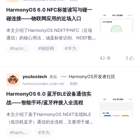
HarmonyOS 6.0 NFC标签读写与碰一
碰连接——物联网应用的近场入口
本文介绍了HarmonyOS NEXT中NFC（近场
通信）的核心用法，涵盖标签识别、NDEF数
据读写和前台分发机制。主要内容包括： NFC
#harmonyos
#物联网
#华为
基础概念：包括标签（Tag）、NDEF数据格
42
3


式、前台分发和AAR记录。 权限配置：使用N
FC功能需要声明NFC_TAG和NFC_ADAPTER权
限。 标签检测：通过Ability的onNewWant方
youtootech
HarmonyOS开发者社区
来自
法接收和处理NFC标签信息，判断标签类型并
harmonyosdev.csdn.net
· 刚刚
获取数据。 NDEF
HarmonyOS 6.0 蓝牙BLE设备通信实
战——智能手环/蓝牙秤接入全流程
本文介绍了基于HarmonyOS NEXT实现BLE
（低功耗蓝牙）通信的全流程，主要用于健康
类APP连接智能手环、蓝牙秤等设备。主要内
#harmonyos
#华为
容包括： BLE核心概念：外设(Peripheral)、中
48
2


心设备(Central)、GATT协议、服务(Service)