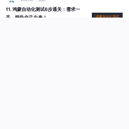
11. 鸿蒙自动化测试6步通关：需求一
丢，报告自己出来！
前面几节，读需求、生成用例、截图、启停应
用、出报告，都分开讲过了；AGENTS.md 和
memory 也配好了。这一节把它们串起来：丢
#harmonyos
#华为
#人工智能
+2
进一份需求文档，最后自动给出 HTML 报告。
43
3


流程不复杂，就 6 步——读需求、生成用例、
测前截图、执行、测后截图、出报告。
luluningmeng1
人工智能6S服务平台
来自
ai6s.net
· 5分钟前
暑期出游必看！鸿蒙用户专属出行寻宝活动开启，免费抽
Pura X Max！
暑期出游正当时，感恩鸿蒙用户一路相伴，“鸿蒙出行寻宝”暑期专
属活动重磅上线！超多数码大奖、出行福利、生活权益全部就位，
专为HarmonyOS 5.0及以上用户量身打造，夏日限定福利！•活动
#harmonyos
#华为
时间：2026年8月4日11:00正式开启，至8月31日23:59结束。•
37
2


参与条件：只要你是中国大陆注册的华为账号用户、设备升级至鸿