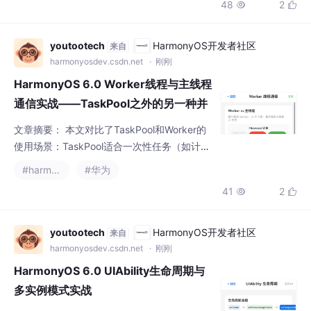
和特征值(Characteristic) 开发步骤： 权限配
置：声明蓝牙访问权限 设备扫描：使用ble.sta
youtootech
HarmonyOS开发者社区
来自
rtBLEScan()发现周边设备
harmonyosdev.csdn.net
· 刚刚
HarmonyOS 6.0 Worker线程与主线程
通信实战——TaskPool之外的另一种并
发选择
文章摘要： 本文对比了TaskPool和Worker的
使用场景：TaskPool适合一次性任务（如计
算、图片处理），而Worker适用于长驻后台线
#harmonyos
#华为
程的任务（如WebSocket连接、数据流处
41
2


理）。Worker通过持久线程实现双向通信（po
stMessage/onmessage），生命周期由开发
者控制。文章详细介绍了Worker的创建、通信
youtootech
HarmonyOS开发者社区
来自
和销毁方法，包括主线程与Worker线程的交互
harmonyosdev.csdn.net
· 刚刚
逻辑，并通过F
HarmonyOS 6.0 UIAbility生命周期与
多实例模式实战
本文详细介绍了UIAbility的生命周期及其多实