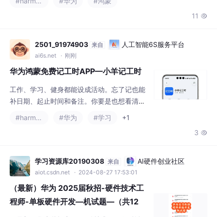
11

码、品牌都行；你要是也想随时看清还剩多
少、赚了多少，真希望你打开先录几个货。销
售和采购一键切换，现结、挂账都能记。生意
2501_91974903
人工智能6S服务平台
来自
簿把销售额、采购成本、毛利、畅销 Top、客
ai6s.net
· 刚刚
户贡献摊开——收工前翻一眼，心里就踏实。▸
华为鸿蒙免费记工时APP—小羊记工时
适合夫妻店、摊位、小仓库、个体零售
工作、学习、健身都能设成活动。忘了记也能
补日期、起止时间和备注。你要是也想看清时
间去向，真希望你打开先记一笔。漏记了也不
#harmonyos
#华为
#学习
+1
慌，补记入口把日期、时长、标签一次填齐
3

——盼你先试一轮完整流程。清单可按日、周
翻看，筛选、改活动、加标签都方便。统计页
有总工时、日均、活动占比和趋势——复盘时
学习资源库20190308
AI硬件创业社区
来自
一眼知道时间都去哪了。▸ 华为应用市场搜“小
aiot.csdn.net
· 2024-08-27 17:53:01
羊记工时”，装上先开一轮计时——我挺盼你打
（最新）华为 2025届秋招-硬件技术工
开试试的。② 选活动一键开始 / 暂
程师-单板硬件开发—机试题—（共12
套）（每套四十题）
（最新）华为秋招实习-硬件技术工程师-单板