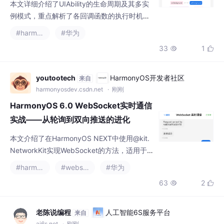
例模式，重点解析了各回调函数的执行时机和
最佳实践。UIAbility生命周期包括onCreate
#harmonyos
#华为
（全局初始化）、onWindowStageCreate
33
1


（加载页面）、onForeground/onBackgroun
d（资源管理）以及onDestroy（清理资源）。
文章通过代码示例和流程图，对比了UIAbility
youtootech
HarmonyOS开发者社区
来自
生命周期与组件生命周期的区别，并强调了
harmonyosdev.csdn.net
· 刚刚
HarmonyOS 6.0 WebSocket实时通信
实战——从轮询到双向推送的进化
本文介绍了在HarmonyOS NEXT中使用@kit.
NetworkKit实现WebSocket的方法，适用于
实时交互场景如聊天室、股票行情等。内容涵
#harmonyos
#websocket
#华为
盖基础连接建立、消息收发、断线重连与心跳
63
2


检测三大核心功能。通过代码示例演示了如何
创建WebSocket连接、处理连接状态变化、发
送接收消息，并实现自动重连机制和心跳检测
老陈说编程
人工智能6S服务平台
来自
来保证连接稳定性。特别强调WebSocket相比
ai6s.net
· 刚刚
HTTP轮询的优势：一次握手建立