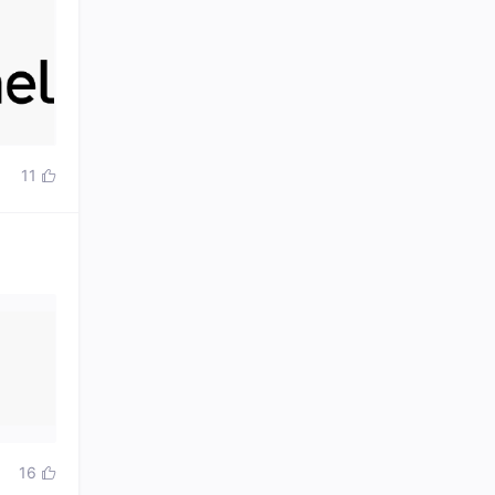
11

16
