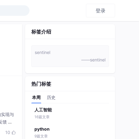
登录
标签介绍
sentinel
——sentinel
热门标签
本周
历史
人工智能
线的实现与
16篇文章
反馈 两
python
、QPS
10

9篇文章