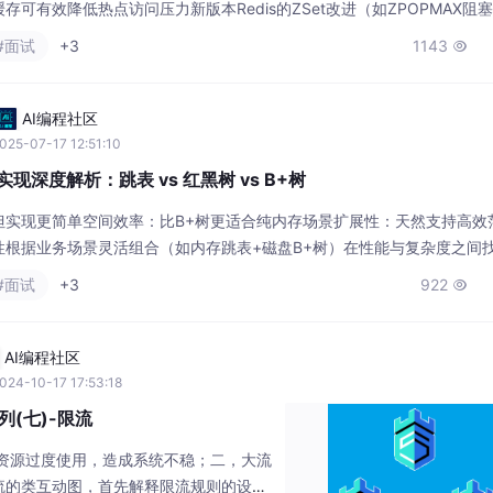
可有效降低热点访问压力新版本Redis的ZSet改进（如ZPOPMAX阻
迟队列滑动窗口统计带权重的去重集合。
#面试
+3
1143

AI编程社区
025-07-17 12:51:10
t底层实现深度解析：跳表 vs 红黑树 vs B+树
但实现更简单空间效率：比B+树更适合纯内存场景扩展性：天然支持高效
性根据业务场景灵活组合（如内存跳表+磁盘B+树）在性能与复杂度之间
正是大厂面试中区分普通开发与专家的关键所在。
#面试
+3
922

AI编程社区
024-10-17 17:53:18
系列(七)-限流
止资源过度使用，造成系统不稳；二，大流
流的类互动图，首先解释限流规则的设置