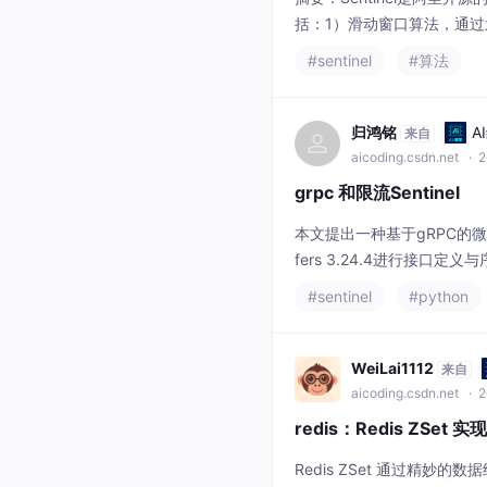
括：1）滑动窗口算法，通
生成令牌，支持应对突发流
#sentinel
#算法
发。各算法适用于不同场景，
归鸿铭
A
来自
aicoding.csdn.net
· 2
grpc 和限流Sentinel
本文提出一种基于gRPC的微服务
fers 3.24.4进行接口
1.8.7实现流量控制（QPS
#sentinel
#python
户端通过连接池管理Channe
WeiLai1112
来自
aicoding.csdn.net
· 2
redis：Redis ZSe
Redis ZSet 通过精