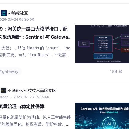
AI编程社区
026-07-24 09:30:00
阶段09：网关统一路由大模型接口，配
限流熔断：Sentinel 与 Gateway
，只改 Nacos 的 `count`，`se
os` 监听变更、自动 `loadRules`，**无需重
—**Sentinel 与 Gateway 整
断**，把异常流量挡在最前面，保护昂贵的
#gateway
188

熔断防"下游拖死"。String body
亚马逊云科技技术品牌专区
wstech
· 2026-07-23 15:05:40
务系统流量治理与稳定性保障
案，以轻量化流量防护为基础、以人工智能智能
理的阈值固化、响应滞后、防护粗放、资