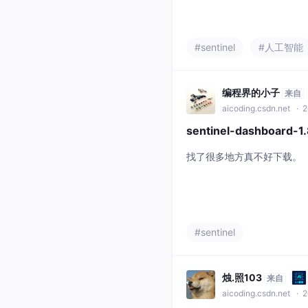
源浪费四大痛点，通过多场
升、响应速度加快、故障风
多重价值。
#sentinel
#人工智能
编程界的小子
来自
aicoding.csdn.net
· 2
sentinel-dashboard-1.
找了很多地方真不好下载。
#sentinel
烛.照103
来自
aicoding.csdn.net
· 2