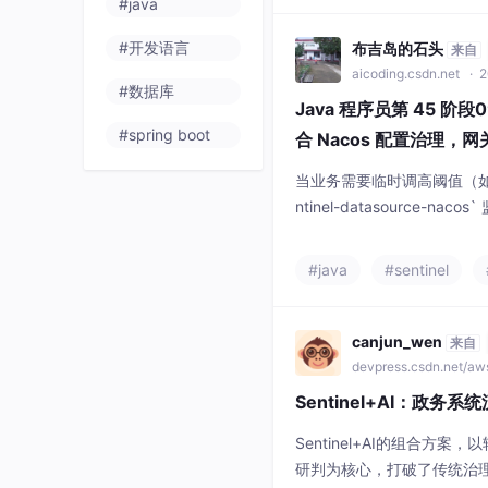
#java
#开发语言
布吉岛的石头
来自
aicoding.csdn.net
· 2
#数据库
Java 程序员第 45 
#spring boot
合 Nacos 配置治理，网关
整合保护大模型接口
当业务需要临时调高阈值（如大促）
ntinel-datasource-nac
启网关**。本篇给网关装"保险丝"—
合，在网关层做限流 + 熔
#java
#sentinel
大模型算力。限流防"入口过载"，
canjun_wen
来自
devpress.csdn.net/a
Sentinel+AI：政
Sentinel+AI的组合方
研判为核心，打破了传统治