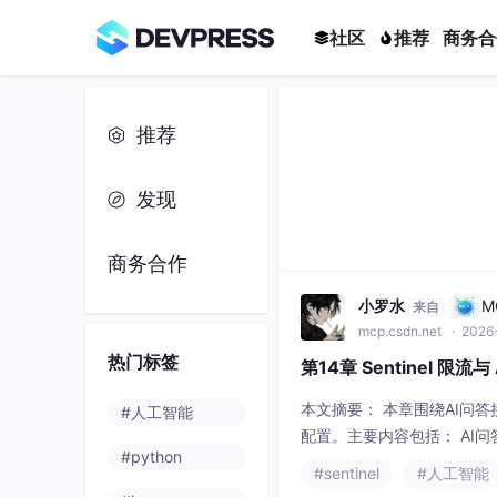
社区
推荐
商务合
推荐
发现
商务合作
小罗水
M
来自
mcp.csdn.net
· 2026-
热门标签
第14章 Sentinel 限流与
本文摘要： 本章围绕AI问答接
#人工智能
配置。主要内容包括： AI
#python
道保护线的分工：Sentinel
#sentinel
#人工智能
限流阈值、blockHandler处