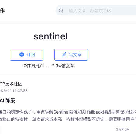
作
sentinel


订阅
写文章
0订阅用户
·
2.3w篇文章
CP技术社区
08-01 14:37:53
 AI 降级
口的稳定性保护，重点讲解Sentinel限流和AI fallback降级两道保护
问答接口的特殊性：单次请求成本高、依赖外部模型不稳定、需要明确用户
控制入口流量，fallback处理模型调用异常 Sentinel关键配置：资源名统一
357

理逻辑 KnowHu