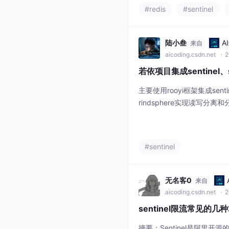
Sentinel，包括步骤流
#redis
#sentinel
陆小叁
A
来自
aicoding.csdn.net
· 2
若依项目集成sentinel、se
主要使用rooyi框架集成sent
rindsphere实现读写分离
#sentinel
无名客0
来自
aicoding.csdn.net
· 2
sentinel限流常见的
摘要：Sentinel是阿