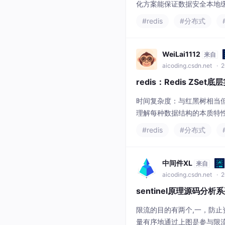
化方案能保证数据安全本地缓存
带来更多可能实时排行榜延
#redis
#分布式
WeiLai1112
来自
aicoding.csdn.net
· 2
redis：Redis ZSe
时间复杂度：与红黑树相当
理解每种数据结构的本质特
平衡点这种深度思考能力，
#redis
#分布式
中间件XL
来自
aicoding.csdn.net
· 2
sentinel原理源码分析
限流的目的有两个,一，防
量有序地通过上图是参与限