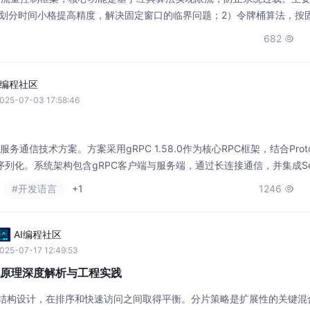
过划分时间小格提高精度，解决固定窗口的临界问题；2）令牌桶算法，按
量但可能瞬时过载；3）漏桶算法，强制固定处理速率，平滑流量但无法
682

需根据实际需求选择。（150字）
I编程社区
025-07-03 17:58:46
通信技术方案。方案采用gRPC 1.58.0作为核心RPC框架，结合Protoco
定义与序列化。系统架构包含gRPC客户端与服务端，通过长连接通信，并集成Sent
=2）和熔断机制。服务端采用Netty 4.1.100作为网络层，提供高性能通信
#开发语言
+1
1246

l资源（
AI编程社区
025-07-17 12:49:53
t 实现原理深度解析与工程实践
妙的数据结构设计，在排序和快速访问之间取得平衡。分片策略是扩展性的关键