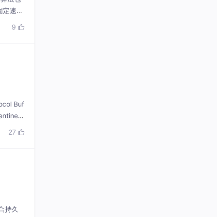
固定速率
处理突
9

l Buf
inel
能力；客
27

混合持久