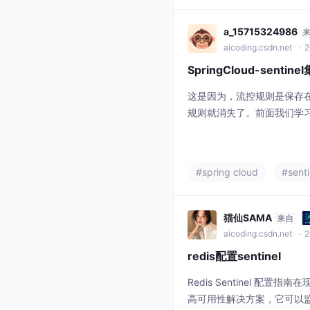
a_15715324986
aicoding.csdn.net
· 2
SpringCloud-sentin
这是因为，流控规则是保存
规则就消失了。前面我们学习s
启，那么配置的规则都会消失
erties配置的范围，一定要一
持跟项目启动配置一致。但
#spring cloud
#senti
时，就会发现没有报错，说
在dev下创
猫仙SAMA
来自
aicoding.csdn.net
· 2
redis配置sentinel
Redis Sentinel 配置
高可用性解决方案，它可以监