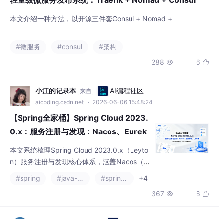
#微服务
#consul
#架构
288
6


小江的记录本
AI编程社区
来自
aicoding.csdn.net
· 2026-06-06 15:48:24
【Spring全家桶】Spring Cloud 2023.
0.x：服务注册与发现：Nacos、Eurek
a、Consul（附《思维导图》+《面试高
本文系统梳理Spring Cloud 2023.0.x（Leyto
频考点清单》）
n）服务注册与发现核心体系，涵盖Nacos（A
P/CP双模）、Consul（CP）、Eureka（维护
#spring
#java-consul
#spring cloud
+4
模式）三大组件原理、对比与实战，深度解析
367
6


CAP理论、健康检查、高可用集群及迁移方
案，助力微服务架构落地。
Python编程之道
AI编程社区
来自
aicoding.csdn.net
· 2026-06-14 23:21:46
Harness 中的服务发现集成：Consul、etcd、Nacos