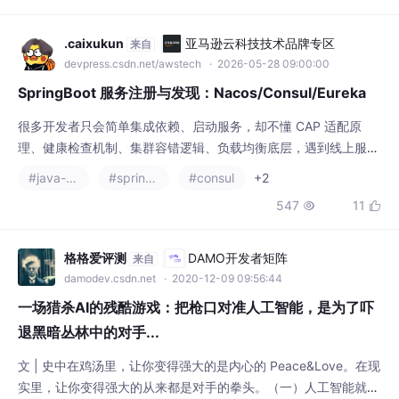
提高流程图生成效率、准确性和美观度，同时
SpringBoot 服务注册与发现：Nacos/Consul/Eureka
降低使
很多开发者只会简单集成依赖、启动服务，却不懂 CAP 适配原
理、健康检查机制、集群容错逻辑、负载均衡底层，遇到线上服务
注册异常、实例误剔除、调用报错、负载不均问题就无从排查。，
#java-consul
#spring boot
#consul
+2
是所有微服务通信的基础。持续更新 SpringBoot、微服务、分布
547
11


式架构、中间件实战、面试干货，帮你夯实技术基底，突破职场技
术瓶颈。：客户端主动心跳上报，15秒一次，超时90秒剔除实
例，自带自我保护机制，容错性极高，适合不
格格爱评测
DAMO开发者矩阵
来自
damodev.csdn.net
· 2020-12-09 09:56:44
一场猎杀AI的残酷游戏：把枪口对准人工智能，是为了吓
退黑暗丛林中的对手...
文 | 史中在鸡汤里，让你变得强大的是内心的 Peace&Love。在现
实里，让你变得强大的从来都是对手的拳头。（一）人工智能就像
林妹妹大自然只有两种剧本：我吃掉各位，或者被各位吃掉。于是
#人工智能
#人脸识别
#consul
在漫长的演化中，动物们学会了欺骗。从亚马逊丛林里的昆虫，到
1946

高楼大厦里的人类，多多少少都掌握这个艺能。连人工智能也逃不