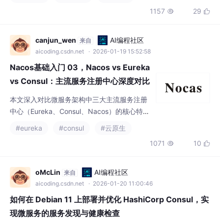
适合作为注册中心。经过近 2 周的学习，原来
canjun_wen
AI编程社区
来自
注册中心除了 ETCD 和 Zookeeper，常用的
aicoding.csdn.net
· 2026-01-19 15:52:58
还有 Eureka、Nac
Nacos基础入门 03，Nacos vs Eureka
vs Consul：主流服务注册中心深度对比
测评
本文深入对比微服务架构中三大主流服务注册
中心（Eureka、Consul、Nacos）的核心特
性。Eureka作为轻量级AP方案适合快速验证场
#eureka
#consul
#云原生
景；Consul以强一致性(CP)和多数据中心能力
1071
10


见长，适合金融及跨地域部署；Nacos支持A
P/CP双模切换，兼具服务发现与配置管理能
力，尤其适合大规模集群。文章从CAP理论、
oMcLin
AI编程社区
来自
健康检查、功能特性等维度进行系统分析，并
aicoding.csdn.net
· 2026-01-20 11:00:46
给出不同业务场景的选型建议，强调应根据业
如何在 Debian 11 上部署并优化 HashiCorp Consul，实
现微服务的服务发现与健康检查
Consul 在微服务环境中提供功能强大、稳定的服务发现与健康检
查能力。标准化部署安全控制（ACL + 加密）性能调优参数实际评
估表格A5数据构建了一个在 Debian 11 上可直接落地的 Consul 生