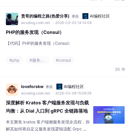
d 作为 Kubernetes 的核心组件提供强一致 KV
aicoding.csdn.net
· 2026-03-05 14:14:08
存储；Zookeeper 则
PHP的服务发现（Consul）
【代码】PHP的服务发现（Consul）
#php
#服务发现
#consul
36

loveforskw
AI编程社区
来自
aicoding.csdn.net
· 2026-03-08 15:08:29
深度解析 Kratos 客户端服务发现与负载
均衡：从 Dial 入口到 gRPC 全链路落地
（上篇）
本文聚焦 kratos 客户端侧服务发现全流程，拆
解其如何将自定义服务发现逻辑适配 Grpc 底
层机制：从 clientOptions 配置解析，到 dial
#服务发现
#负载均衡
#golang
+2
函数整合注册中心与 Grpc 解析器，再到 Cons
552
15


ul 侧监听服务实例变更、完成地址转换与更