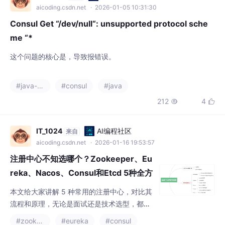
me “*
这个问题的核心是，导致报错误。
#java-consul
#consul
#java
212
4


IT_1024
AI编程社区
来自
aicoding.csdn.net
· 2026-01-16 19:53:57
注册中心不知选哪个？Zookeeper、Eu
reka、Nacos、Consul和Etcd 5种全方
位剖析对比
本文给大家讲解 5 种常用的注册中心，对比其
流程和原理，无论是面试还是技术选型，都非
常有帮助。对于注册中心，在写这篇文章前，
#zookeeper
#eureka
#consul
我其实只对 ETCD 有比较深入的了解，但是对
1157
29


于 Zookeeper 和其他的注册中心了解甚少，
甚至都没有考虑过 ETCD 和 Zookeeper 是否