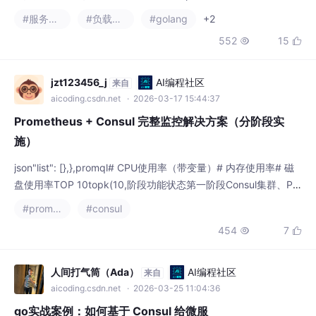
新，完整还原服务发现从配置到落地的核心链
路。
jzt123456_j
AI编程社区
来自
aicoding.csdn.net
· 2026-03-17 15:44:37
Prometheus + Consul 完整监控解决方案（分阶段实
施）
json"list": [},},promql# CPU使用率（带变量）# 内存使用率# 磁
盘使用率TOP 10topk(10,阶段功能状态第一阶段Consul集群、Pro
metheus、Grafana、Alertmanager基础环境✅第二阶段3台测试
#prometheus
#consul
节点部署，验证动态发现✅第三阶段Prometheus分组配置，按环
454
7


境/角色/业务线分组✅第四阶段告警规则配置，按分组路由✅第五
阶段扩展到全量节点，
人间打气筒（Ada）
AI编程社区
来自
aicoding.csdn.net
· 2026-03-25 11:04:36
go实战案例：如何基于 Consul 给微服
务添加服务注册与发现？
本文介绍了微服务架构中服务注册与发现的原