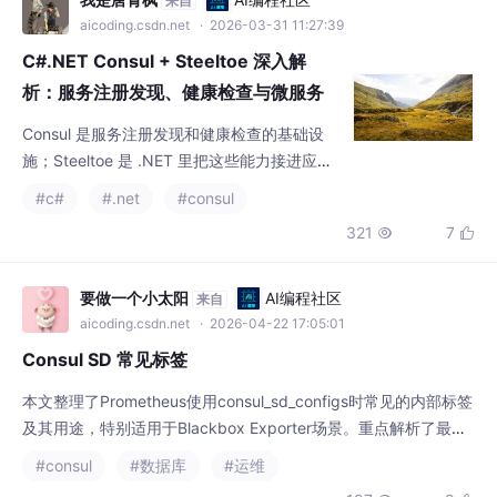
析：服务注册发现、健康检查与微服务
接入
Consul 是服务注册发现和健康检查的基础设
施；Steeltoe 是 .NET 里把这些能力接进应
用、接进 HttpClient、接进服务发现抽象层的
#c#
#.net
#consul
一套客户端框架。
321
7


要做一个小太阳
AI编程社区
来自
aicoding.csdn.net
· 2026-04-22 17:05:01
Consul SD 常见标签
本文整理了Prometheus使用consul_sd_configs时常见的内部标签
及其用途，特别适用于Blackbox Exporter场景。重点解析了最易
混淆的几个标签：__meta_consul_service_address（服务注册I
#consul
#数据库
#运维
P）、__meta_consul_service_port（服务端口）、address（Pro
197
9


metheus目标地址）、__param_target（Bla
南大白
AI编程社区
来自