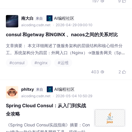
aicoding.csdn.net
· 2026-04-29 09:00:10
consul 和getway 和NGINX 、nacos之间的关系对比
文章摘要： 本文详细阐述了微服务架构的层级结构和核心组件分
工。系统架构分为四层：外网入口（Nginx）→微服务网关（Sprin
gCloudGateway）→注册配置中心（Consul/Nacos）→业务微服
#consul
#nginx
#运维
务。Nginx负责外网流量代理，Gateway处理业务路由和鉴权，C
403
2


onsul/Nacos负责服务注册发现和健康检查。重点区分了各组件职
责：Nginx管理外网流量，Gateway依赖注册中心进行
phltxy
AI编程社区
来自
aicoding.csdn.net
· 2026-05-04 10:50:29
Spring Cloud Consul：从入门到实战
全攻略
《Spring Cloud Consul实战指南》摘要：Con
sul作为一款分布式服务网格工具，提供一站式
服务注册发现与配置管理解决方案。文章详细
#spring cloud
#consul
#spring
对比了Consul与Nacos的核心差异，Consul在
391
7


强一致性(CP)方面表现突出，适合注重数据安