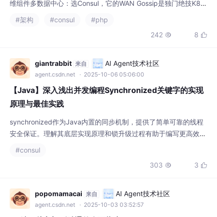
用，先把业务跑起来最重要的三条经验不管选哪个注册中心，客户
端必须做本地缓存兜底健康检查策略要根据业务特点调优，不是越
灵敏
giantrabbit
AI Agent技术社区
来自
agent.csdn.net
· 2025-10-06 05:06:00
【Java】深入浅出并发编程Synchronized关键字的实现
原理与最佳实践
synchronized作为Java内置的同步机制，提供了简单可靠的线程
安全保证。理解其底层实现原理和锁升级过程有助于编写更高效的
并发代码。在实际开发中，应根据具体场景选择合适的同步策略，
#consul
平衡线程安全与性能需求。
303
3


popomamacai
AI Agent技术社区
来自
agent.csdn.net
· 2025-10-03 03:52:57
C#编程从入门到精通的全面指南
C#（发音为“C Sharp”）是由微软开发的一种面向对象的、运行于.
NET框架之上的高级编程语言。它结合了C++的强大功能和Visual