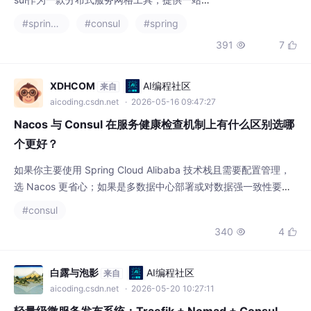
全的场景。教程涵盖Windows/Linux双平台安
装、Spring Cloud集成步骤，演示了如何通过
XDHCOM
AI编程社区
来自
Consul实现服务注册发现和配置中心功能，支
aicoding.csdn.net
· 2026-05-16 09:47:27
持动
Nacos 与 Consul 在服务健康检查机制上有什么区别选哪
个更好？
如果你主要使用 Spring Cloud Alibaba 技术栈且需要配置管理，
选 Nacos 更省心；如果是多数据中心部署或对数据强一致性要求
极高，Consul 更稳妥。没有绝对的更好，只有更适合场景。Naco
#consul
s 胜在生态集成与配置管理，Consul 胜在多数据中心同步与强一
340
4


致性。
白露与泡影
AI编程社区
来自
aicoding.csdn.net
· 2026-05-20 10:27:11
轻量级微服务发布系统：Traefik + Nomad + Consul
本文介绍一种方法，以开源三件套Consul + Nomad +