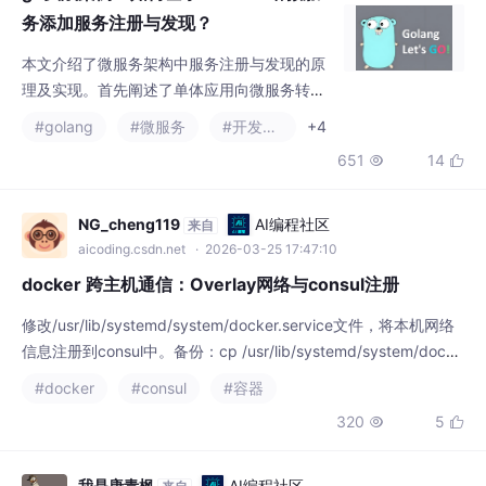
理及实现。首先阐述了单体应用向微服务转型
时面临的动态服务管理挑战，解释了服务注册
#golang
#微服务
#开发语言
+4
与发现的两大核心功能：服务注册和服务发
651
14


现。随后详细分析了CAP理论在分布式系统中
的权衡应用，并对比了Consul、Etcd和ZooKe
eper三种主流服务发现组件的特性差异。文章
NG_cheng119
AI编程社区
来自
重点演示了如何在Kubernetes环境下部署Con
aicoding.csdn.net
· 2026-03-25 17:47:10
sul集群（包含3个Server节点和1个Clie
docker 跨主机通信：Overlay网络与consul注册
修改/usr/lib/systemd/system/docker.service文件，将本机网络
信息注册到consul中。备份：cp /usr/lib/systemd/system/docke
r.service{,.bak}-H tcp://0.0.0.0:2376##开启dokcer的2376端
#docker
#consul
#容器
口。docker02 参考docker01 修改重启~在任意一个节点创建一个
320
5


overlay网络。在do
我是唐青枫
AI编程社区
来自
aicoding.csdn.net
· 2026-03-31 11:27:39
C#.NET Consul + Steeltoe 深入解