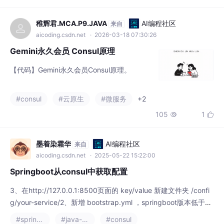
Gemini永久会员 Consul原理
【代码】Gemini永久会员Consul原理。
#consul
#云原生
#微服务
+2
105
1


墨着染霜华
AI编程社区
来自
aicoding.csdn.net
· 2025-05-22 15:22:00
Springboot从consul中获取配置
3、在http://127.0.0.1:8500页面的 key/value 新建文件夹 /confi
g/your-service/2、新增 bootstrap.yml ，springboot版本低于3.
3是优先读取bootstrap.yml的配置的。Springboot项目如何实现
#spring boot
#java-consul
#consul
一启动就读取consul配置的信息如数据库连接。以下是实现步骤：
541
3


（Springboot版本是 2.2.5.RELEAS