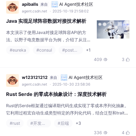
本文演示了使用Java对接足球阵容API的方
法。以野子电竞数据平台为例，介绍了从注册
获取API密钥到实现完整请求流程的步骤。核
#eureka
#consul
#postgresql
+1
心代码展示了如何通过HTTP客户端获取XML
409
3


数据，并利用JAXB技术将数据反序列化为Jav
a对象。文章还提供了异常处理、缓存控制等
注意事项，建议开发时加入重试机制并定期检
w123121212
AI Agent技术社区
来自
查API更新。该方案适用于战术分析、赛事转
agent.csdn.net
· 2025-10-30 23:58:36
播等足球应用场景，能稳定获取包含首发和替
Rust Serde 的零成本抽象设计：深度技术解析
补的完整阵容信息。
Rust的Serde框架通过编译期代码生成实现了零成本序列化抽象。
它利用过程宏自动生成类型特定的序列化代码，结合泛型和trait系
统确保运行时无开销。Serde的核心创新包括：统一的数据模型抽
#rust
#开发语言
#后端
+3
象层、访问者模式解耦格式与数据结构、零拷贝反序列化优化。这
336
4


些设计使Serde既能提供便捷的自动序列化，又能达到接近手写代
码的性能水平。通过编译期单态化处理，Serde完美体现了Rus
t"编译期付出代
一只会写代码的猫
AI Agent技术社区
来自
agent.csdn.net
· 2025-11-09 19:34:06