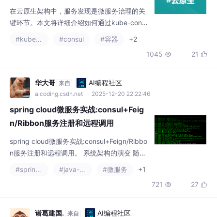
#kubernetes
#consul
#容器
+2
动注册，解决传统手动注册的痛点。多模式注
1045
21


册（Single/Node/Pod模式）注解驱动的灵活
配置自动健康检查集成服务状态实时同步这是
一个将Kubernetes中的Pod/Service/Endpoin
华大哥
AI编程社区
来自
t自动注册到Consul服务的工具，实现服
aicoding.csdn.net
· 2025-12-20 22:22:46
spring cloud微服务实战:consul+Feig
n/Ribbon服务注册和远程调用
spring cloud微服务实战:consul+Feign/Ribbo
n服务注册和远程调用。 系统架构的演变 随着
互联网的发展，网站应用的规模不断扩大，常
#spring cloud
#java-consul
#微服务
+1
规的应用架构已无法应对，分布式服务架构以
721
27


及微服 务架构势在必行，亟需一个治理系统确
保架构有条不紊的演进。
诸葛建国.
AI编程社区
来自
aicoding.csdn.net
· 2026-01-05 10:31:30
Consul Get “/dev/null“: unsupported protocol sche