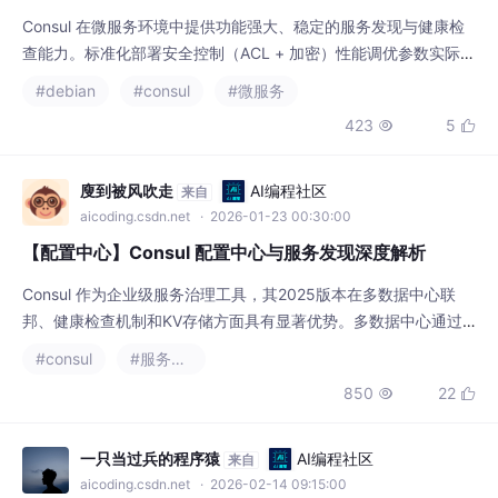
#debian
#consul
#微服务
产环境示例。如需进一步扩展（如 Connect 网格、L7 服务路
423
5


由），可在本基础上集成 Envoy/Traefik，实现更复杂的流量管理
与服务拓扑策略。
廋到被风吹走
AI编程社区
来自
aicoding.csdn.net
· 2026-01-23 00:30:00
【配置中心】Consul 配置中心与服务发现深度解析
Consul 作为企业级服务治理工具，其2025版本在多数据中心联
邦、健康检查机制和KV存储方面具有显著优势。多数据中心通过W
AN Gossip协议实现跨地域服务发现，各数据中心保持自治。健康
#consul
#服务发现
检查支持HTTP/TCP/脚本等多种方式，通过缓冲机制避免服务抖
850
22


动。KV存储基于Raft协议提供强一致性，支持Watch机制实时监听
配置变更。相比etcd/Zookeeper，Consul在运维复杂度和多数据
一只当过兵的程序猿
AI编程社区
来自
aicoding.csdn.net
· 2026-02-14 09:15:00
服务注册中心深度对垒：Eureka 与 Con
sul 故障转移机制、心跳内核与高可用自