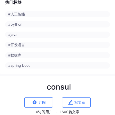
#python
#java
#开发语言
#数据库
#spring boot
consul


订阅
写文章
0订阅用户
·
1600篇文章
稚辉君.MCA.P9.JAVA
AI编程社区
来自
aicoding.csdn.net
· 2026-03-18 07:30:26