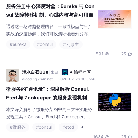
愈实战指南
通过这一场跨越物理路径、一致性模型与生产
实战的深度拆解，我们可以清晰地看到分布式
寻址逻辑的演进地平线。
#eureka
#consul
#云原生
591
25


清水白石008
AI编程社区
来自
aicoding.csdn.net
· 2026-02-28 08:35:40
微服务的“通讯录“：深度解析 Consul、
Etcd 与 Zookeeper 的服务发现机制
本文深入解析了微服务架构中的三大主流服务
发现工具：Consul、Etcd 和 Zookeeper。文
章首先阐述了服务发现的重要性，指出它是云
#微服务
#consul
#etcd
+1
原生环境下微服务通信的基础设施。随后介绍
1634
25


了客户端发现和服务端发现两种基本模式，并
详细分析了各工具的核心架构和特点：Consul
作为全能选手提供完整服务发现解决方案；Etc
贵哥的编程之路(热爱分享)
AI编程社区
来自