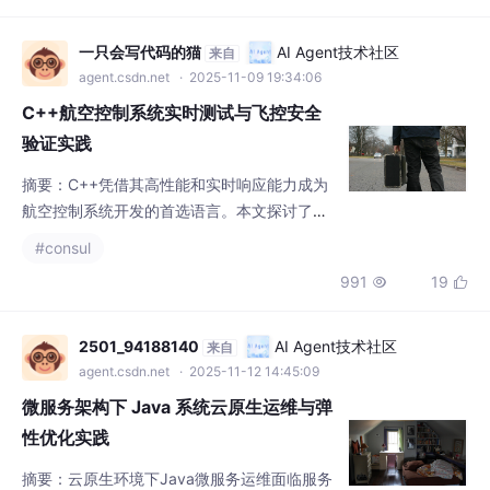
C++航空控制系统实时测试与飞控安全
验证实践
摘要：C++凭借其高性能和实时响应能力成为
航空控制系统开发的首选语言。本文探讨了C+
+在飞控系统中的分层测试策略，包括单元测
#consul
试、模块集成测试、仿真测试等，并分析了算
991
19


法验证、性能优化和容错机制设计等关键技
术。通过系统测试与优化，实现了姿态控制延
迟降低28%、异常恢复时间缩短40%等显著成
2501_94188140
AI Agent技术社区
来自
效，验证了C++在保障飞行安全与系统稳定性
agent.csdn.net
· 2025-11-12 14:45:09
方面的优势。研究为飞控系统的工业应用提供
微服务架构下 Java 系统云原生运维与弹
了实践参考。
性优化实践
摘要：云原生环境下Java微服务运维面临服务
依赖复杂、资源动态分配、高并发保障等挑
战。通过Kubernetes容器编排、Prometheus
#consul
监控、ELK日志分析等工具，结合动态副本调