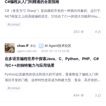
Basic的简易性，是一种类型安全、通用且现代化的语言，广泛应
#consul
用于桌面应用程序、Web服务、游戏开发（特别是在Unity引擎
293
4


中）、移动应用和企业级解决方案的开发。
chao.ff
AI Agent技术社区
来自
agent.csdn.net
· 2025-10-12 13:32:58
在多语言编程世界中探索Java、C、Python、PHP、C#
与C++的独特魅力与应用场景
Python以其极简的语法和强大的可读性，显著降低了编程入门和
项目开发的门槛。这种特性使其成为构建大型、复杂、高并发的企
业级后端系统的首选。其严格的面向对象特性和强大的内存管理机
#consul
制，确保了代码的可维护性和健壮性。C#是微软.NET平台的核心
494
3


语言，以其优雅的语法和强大的功能在Windows桌面应用、游戏
开发和 enterprise 解决方案中表现出色。Java和C#是企业级应用
的坚实后盾，C和C++
apiballs
AI Agent技术社区
来自
agent.csdn.net
· 2025-10-19 21:58:02
Java 实现足球阵容数据对接技术解析