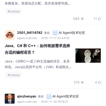
584
11


度、线程池优化、数据库缓存等技术，实现智
能调度与弹性扩展。实践表明，该方案可降低
25%响应时间，提升30%并发能力，减少50%
2501_94114742
AI Agent技术社区
来自
人工干预，并通过CI/CD自动化构建闭环运维
agent.csdn.net
· 2025-11-17 02:44:50
体系，有效保障微服务系统的稳定性和可扩展
Java、C# 和 C++：如何根据需求选择
性。
合适的编程语言？
Java、C#和C++是三种主流编程语言，各具
特色。Java以其跨平台性（JVM）和成熟生态
系统，适合企业级应用和Android开发。C#凭
#consul
借微软生态和现代化特性，擅长Web和桌面应
374
4


用开发。C++则以高性能和底层控制能力见
长，是系统编程和游戏开发的首选。选择时需
综合考虑项目需求：Java适合跨平台企业应
qinzhenyan
AI Agent技术社区
来自
用，C#适合微软生态开发，C++则适用于高性
agent.csdn.net
· 2025-11-26 18:18:31
能场景。本文通过对比三者的特性、优劣势和
自动化前端组件库文档生成：基于 Deep
适用场景，帮
Seek 的 Vue/React 组件解析与文档构
建