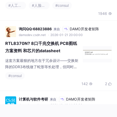
出这片江湖。在科幻电影《2001漫游太空中》，一部名叫 HAL90
00 的中控电脑就学会
询问QQ:68823886
DAMO开发者矩阵
来自
damodev.csdn.net
· 2026-01-21 20:00:00
RTL8370N? 8口千兆交换机 PCB图纸
方案资料 和芯片的datasheet
这套方案最狠的地方在于冗余设计——交换矩
阵的DDR3布线做了蛇形等长处理，但同时在P
CB的工艺边上预留了阻抗测试点。说到底，好
#consul
设计都是被产线虐出来的，这套板子上的每个
142
2


过孔都透着实战派的硬核气息。拆开RTL8370
N交换机的包装盒，扑面而来的是熟悉的松香
味——这板子绝对是个实战派选手。今天咱们
计算机与软件考研
DAMO开发者矩阵
来自
要聊的这套千兆交换方案，可不是实验室里的
damodev.csdn.net
· 2021-10-10 14:00:00
玩具，而是实打实跑过流水线的硬通货。PCB
计算机专业论文中a会，却被大导师抢一作！学生无奈自
的散热设计有门道：在芯片底
白引热议
转载于新智元来源：zhihu编辑：yaxin【新智元导读】大导师抢一