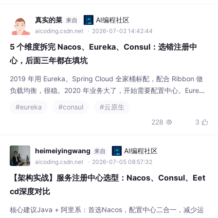
5 个维度拆完 Nacos、Eureka、Consul：选错注册中
心，后面三年都在填坑
2019 年用 Eureka。Spring Cloud 全家桶标配，配合 Ribbon 做
负载均衡，很稳。2020 年业务大了，开始需要配置中心。Eureka
只做注册，配不了。于是引入 Apollo。又多了一套部署。2021 年
#eureka
#consul
#云原生
团队觉得维护两套太累，调研了一圈选了 Consul——心想它能同
228
3


时做注册和配置，还有健康检查，还有 KV 存储。结果 Consul 的
配置管理用的是 KV 模型，没有版本
heimeiyingwang
AI编程社区
来自
aicoding.csdn.net
· 2026-07-05 08:57:32
【架构实战】服务注册中心选型：Nacos、Consul、Eet
cd深度对比
核心建议Java + 阿里系：首选Nacos，配置中心二合一，减少运
维组件多数据中心：选Consul，它的WAN Gossip是独门绝技K8s
环境：直接用K8s Service，别自找麻烦金融级强一致：选Etcd，
#架构
#consul
#php
Raft一致性经过K8s验证中小团队：别纠结选型，Nacos开箱即
242
8

