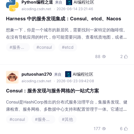
想象一下，你是一个城市的新居民，需要找到一家特定的咖啡馆。
在没有导航应用的时代，你可能需要问路、查看纸质地图，或者依
赖于运气。而今天，你只需打开手机上的地图应用，输入目的地，
#服务发现
#consul
#etcd
就能获得精确的路线指引。在微服务架构的世界里，服务发现就扮
88
2


演着这样一个"GPS导航"的角色。当一个服务需要与另一个服务通
信时，它不需要预先知道目标服务的确切位置（IP地址和端口），
而是通过服务发现系统来"查找"目标服务。
putuoshan270
AI编程社区
来自
aicoding.csdn.net
· 2026-06-23 09:42:08
Consul：服务发现与服务网格的一站式方案
Consul是HashiCorp推出的分布式服务治理平台，集服务发现、健
康检查、服务网格、多数据中心支持和配置管理于一体。它通过统
一平台解决微服务架构下的服务通信难题，支持自动服务注册发
#consul
#服务发现
#其他
现、故障节点熔断、服务间TLS加密通信等功能。Consul提供多种
177
6


部署方式，兼容容器化和Kubernetes环境，并能与HashiCorp生
态工具无缝集成。其核心优势在于将复杂的服务治理能力打包为开
箱即用的解决方案
真实的菜
AI编程社区
来自
aicoding.csdn.net
· 2026-07-02 14:42:44