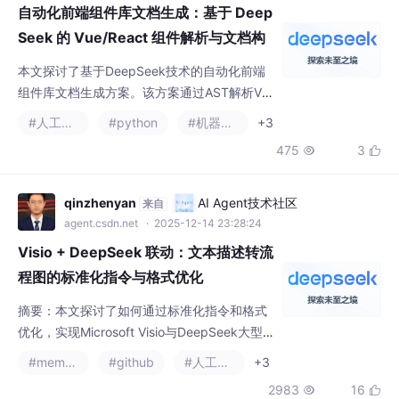
本文探讨了基于DeepSeek技术的自动化前端
组件库文档生成方案。该方案通过AST解析Vu
e/React组件代码，提取props、events、slot
#人工智能
#python
#机器学习
+3
s等元数据，结合JSDoc注释自动生成高质量
475
3


的API文档和使用示例。文章分析了自动化文
档的价值（提高效率、保证一致性）与挑战
（代码多样性、注释依赖），详细介绍了Deep
qinzhenyan
AI Agent技术社区
来自
Seek的解析原理（AST分析、类型处理）、文
agent.csdn.net
· 2025-12-14 23:28:24
档生成流程（模板引擎、示例生成）以
Visio + DeepSeek 联动：文本描述转流
程图的标准化指令与格式优化
摘要：本文探讨了如何通过标准化指令和格式
优化，实现Microsoft Visio与DeepSeek大型
语言模型的联动，将文本描述自动转换为专业
#memcached
#github
#人工智能
+3
流程图。文章分析了传统手动绘制流程图的痛
2983
16


点，提出利用DeepSeek的自然语言理解能力
解析流程逻辑，并生成结构化指令驱动Visio自
动绘图的技术方案。研究内容包括联动机制设
.caixukun
亚马逊云科技技术品牌专区
来自
计、标准化指令框架、格式优化策略等，旨在
devpress.csdn.net/awstech
· 2026-05-28 09:00:00