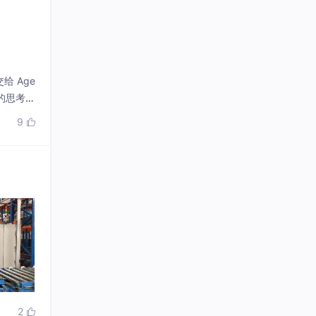
给 Age
的思考，
耕数据基础
9

2
