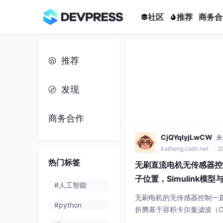
社区
推荐
商务合
推荐
发现
商务合作
CjQYqIyjLwCW
来
kaihong.csdn.net
· 2
热门标签
无刷直流电机无传感器控
子位置，Simulink模型与
#人工智能
无刷电机的无传感器控制一
#python
折腾基于容积卡尔曼滤波（C
C）无传感器控制，采用的