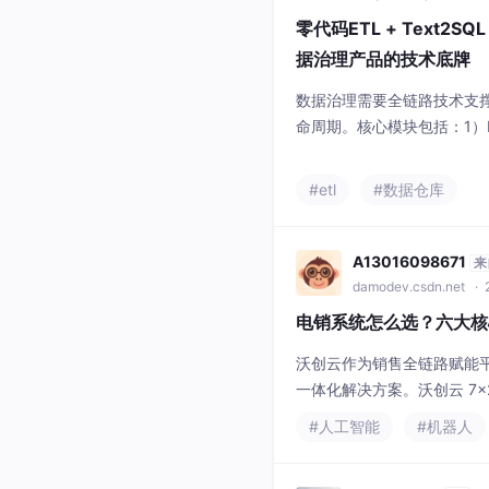
零代码ETL + Text2S
据治理产品的技术底牌
数据治理需要全链路技术支撑
命周期。核心模块包括：1）
时与批量处理；2）自研MP
议，查询性能提升150倍；
#etl
#数据仓库
全等统一管理；4）小思智能助
然语言查询。方案优势在于全
证、AI深
A13016098671
来
damodev.csdn.net
· 
电销系统怎么选？六大核
沃创云作为销售全链路赋能平
一体化解决方案。沃创云 7
自动外呼、前置筛号功能，
#人工智能
#机器人
客时，常会遭遇系统频繁掉
行各