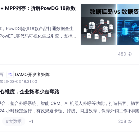
QL + MPP列存：拆解PowDG 18款数
，PowDG提供18款产品打通数据全生
PowETL零代码可视化集成引擎，支持实
P列存分布式存储引擎，兼容MySQL协
3）六合一治理中台实现元数据、质量、安
480

手通过Text2SQL实现92%准确率的自
栈自研无兼容性问题、10PB级生产验
DAMO开发者矩阵
自
2026-08-03 16:31:03
心维度，企业拓客少走弯路
台，整合外呼系统、智能 CRM、AI 机器人外呼等功能，打造拓客、触
×24 小时稳定运行，有效规避卡顿、掉线、闪退故障，保障外销工作不间
过滤无效号码，减少人力时间浪费，大幅提升线索筛选与人效。不少企业
#大数据
+1
208

线、通话杂音多、外呼效率低下等难题。覆盖多运营商、多地域号码资源