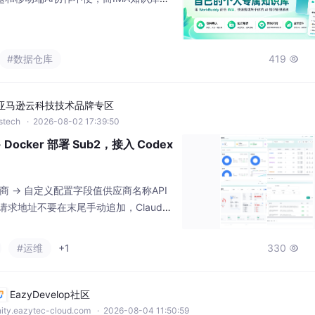
供多端同步和AI辅助功能。文章详细讲解了I
Buddy的方法，并介绍了个人、共享和订
景。作者分享了使用技巧，包括上传资
#数据仓库
419

度分析、直接使用客户端AI功能等，
亚马逊云科技技术品牌专区
wstech
· 2026-08-02 17:39:50
 Docker 部署 Sub2，接入 Codex
新供应商 -> 自定义配置字段值供应商名称API
址请求地址不要在末尾手动追加，Claude
": {},"deny": []会通过前面配置的分组
”。安装 Docker Desktop-> 本机
#运维
+1
330

QL + Redis-> 本人完成
EazyDevelop社区
ity.eazytec-cloud.com
· 2026-08-04 11:50:59