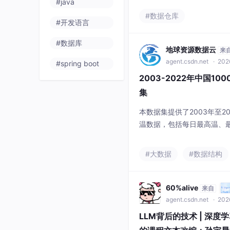
#java
和转子位置，有对应的simul
#数据仓库
#开发语言
供模型说明和参考文献。无刷
用的是容积卡尔曼观测，能
#数据库
simulink文
地球资源数据云
来
agent.csdn.net
· 2026
#spring boot
2003-2022年中国1
集
本数据集提供了2003年至2
温数据，包括每日最高温、
森林（4D-STDF）模型
指数、人口密度等。覆盖20
#大数据
#数据结构
区，分辨率1千米，逐日更
每日平均温三类，坐标系为W
用于ArcGI
60%alive
来自
agent.csdn.net
· 202
LLM背后的技术 | 深度