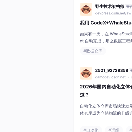
野生技术架构师
来
devpress.csdn.net/a
我用 CodeX+WhaleStu
如果有一天，在 WhaleSt
nt 自动完成，那么数据工
白鲸开源 CEO 郭炜亲自录制了
#数据仓库
设施领域的技术创业者，他在持续
2501_92728358
damodev.csdn.net
· 
2026年国内自动化立
道？
自动化立体仓库市场快速发
体仓库成为仓储物流的升级
25年全球智能立体仓储市场
库数量从2019年的6000座
#自动化
#运维