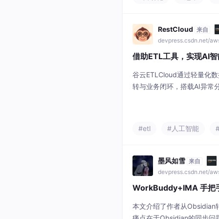
份额从2020年的32%提升至
类：第一梯队包括北自科技
一体化
RestCloud
来自
devpress.csdn.net/a
借助ETL工具，实现AI
谷云ETLCloud通过轻量
转与业务闭环，搭载AI异常分
低开发运维门槛，助力企业
#etl
#人工智能
墨风如雪
来自
devpress.csdn.net/a
WorkBuddy+IMA
本文介绍了作者从Obsidi
痛点在于Obsidian的同步