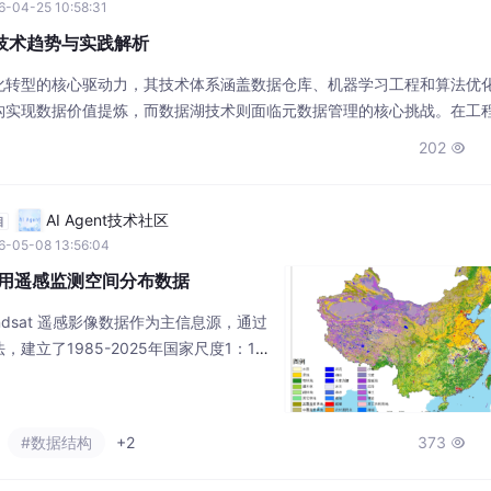
6-04-25 10:58:31
：技术趋势与实践解析
化转型的核心驱动力，其技术体系涵盖数据仓库、机器学习工程和算法优
构实现数据价值提炼，而数据湖技术则面临元数据管理的核心挑战。在工
wer BI等工具的深度整合，以及地理空间数据分析技术，正在推动零售、物流和
202

会汇聚Bill Inmon等行业领袖，深入探讨数据治理、ML团队建设
AI Agent技术社区
自
6-05-08 13:56:04
利用遥感监测空间分布数据
dsat 遥感影像数据作为主信息源，通过
建立了1985-2025年国家尺度1：10
地覆盖遥感监测数据集，并根据多场景应
0m分辨率。数据制备过程中，采用由中
所刘纪远先生提出的CNLUCC分类体
#数据结构
+2
373

，具备年度时间分辨率和高空间尺度特