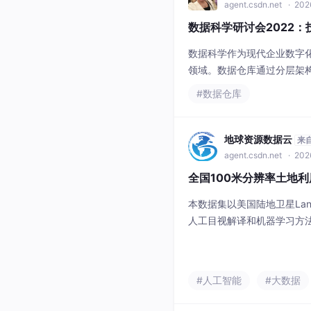
agent.csdn.net
· 202
数据科学研讨会2022
数据科学作为现代企业数字
领域。数据仓库通过分层架
面，Snowflake与Po
#数据仓库
等行业的智能化升级。本次研讨
地球资源数据云
来
agent.csdn.net
· 202
全国100米分辨率土地
本数据集以美国陆地卫星Lan
人工目视解译和机器学习方法，
万比例尺41期土地利用/土
用需求，将数据集处理为10
国科学院地理科学与资源研究
#人工智能
#大数据
系，数据覆盖全国陆地区域
征。最终采用Ka