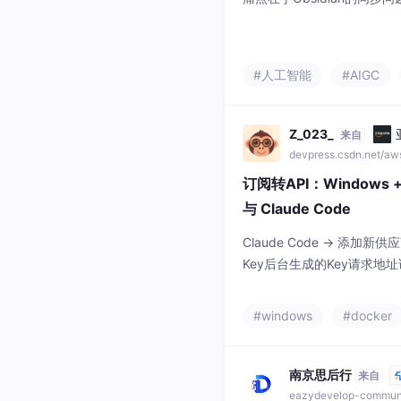
缝对接WorkBuddy，提
MA的下载安装、连接Work
阅三种知识库类型的使用场
#人工智能
#AIGC
料、通过WorkBuddy深
Z_023_
来自
devpress.csdn.net/a
订阅转API：Windows +
与 Claude Code
Claude Code -> 添加
Key后台生成的Key请求地
Code 会自动请求该路径。"env
映射转到。保存供应商并点击“启用
#windows
#docker
启动 Sub2API + PostgreS
南京思后行
来自
eazydevelop-commun