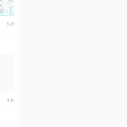
5

4
