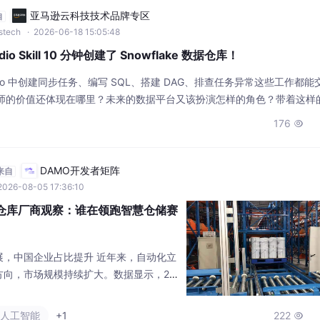
亚马逊云科技技术品牌专区
自
wstech
· 2026-06-18 15:05:48
dio Skill 10 分钟创建了 Snowflake 数据仓库！
udio 中创建同步任务、编写 SQL、搭建 DAG、排查任务异常这些工作都能交
程师的价值还体现在哪里？未来的数据平台又该扮演怎样的角色？带着这样
一段基于 WhaleStudio 与Snowflake的实践演示视频。作为长期深
176

打磨 WhaleStudio
DAMO开发者矩阵
来自
2026-08-05 17:36:10
体仓库厂商观察：谁在领跑智慧仓储赛
展，中国企业占比提升 近年来，自动化立
方向，市场规模持续扩大。数据显示，20
规模将达381.8亿元，中国自动化立体仓
增至2024年的超11000座。国内企业市场
#人工智能
+1
222
