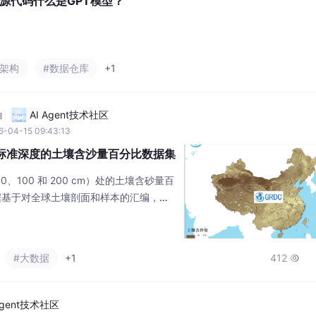
源代码什么是GPT模型？
库架构
#数据仓库
+1
AI Agent技术社区
自
6-04-15 09:43:13
个标准深度的土壤含沙量百分比数据集
0、100 和 200 cm）处的土壤含砂量百
数据基于对全球土壤剖面和样本的汇编，采
生成空间分辨率为 250 m 的栅格图
式存储，数据集可应用于土壤质地空间分布
、水文过程模拟（如入渗、产流参数估
#大数据
+1
412

评价、以及气候变化背景下土壤性质演变
Agent技术社区