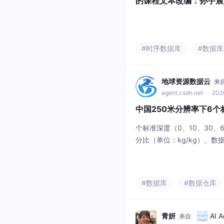
的课程文本改编：孙宇晨
#时序数据库
#数据
地球资源数据云
来
agent.csdn.net
· 202
中国250米分辨率下6
个标准深度（0、10、30、6
分比（单位：kg/kg）。
用机器学习方法进行空间预测，
层。所有文件均以TIFF格
制图、土壤侵蚀敏感性评价
#数据库
#数据仓库
算）、农业区划与土地资源
分析等研究。
青妍
AI 
来自