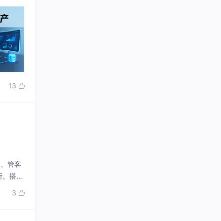
13

客、管客
断。搭载
做电话拓
3

，适配各