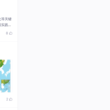
化等关键
程实践层
城市规划
8

2
