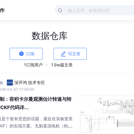
作
数据仓库


订阅
写文章
1订阅用户
·
1.9w篇文章
深开鸿 技术专区
自
026-03-07 17:30:00
制：容积卡尔曼观测估计转速与转
CKF代码详...
直是个挺有意思的话题，最近在实验室里
KF）的实现方案。无刷直流电机（BLD
是容积卡尔曼观测，能够很好的估计转速