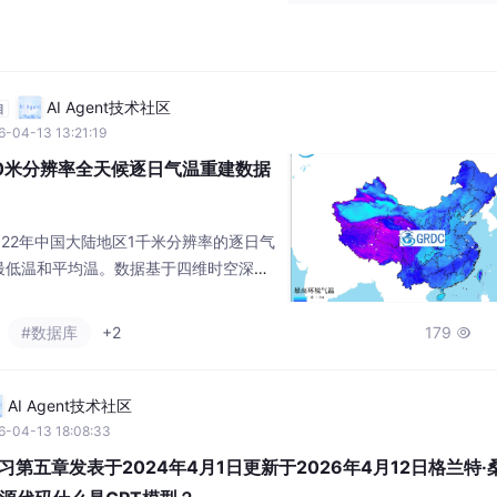
ink文件跟ckf代码，ckf由s函数编写，提
直流电机（BLDC）无传感器控制，采
够很好的估计转速和转子位置，有对应的
AI Agent技术社区
自
-04-13 13:21:19
000米分辨率全天候逐日气温重建数据
022年中国大陆地区1千米分辨率的逐日气
最低温和平均温。数据基于四维时空深度
，融合了地表温度、气象再分析、地形、植被
03年至2022年，空间范围为中国大陆地
#数据库
+2
179

新。数据分为每日最高温、每日最低温、
GS。该数据集以TIFF格式存储，可直接
AI Agent技术社区
6-04-13 18:08:33
学习第五章发表于2024年4月1日更新于2026年4月12日格兰特·