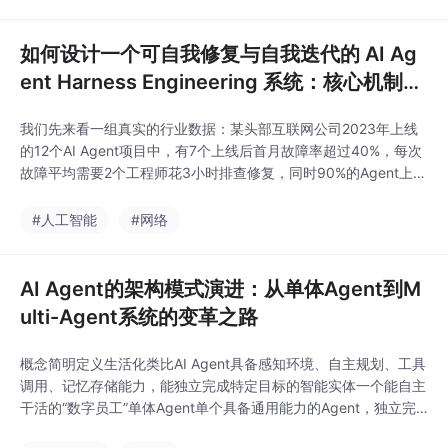
Harness Engineering正是解决上述问题的系统性工程范式：它通
过构建可扩展的编排适配层，
如何设计一个可自我修复与自我迭代的 AI Ag
ent Harness Engineering 系统：核心机制与
工程拆解
我们先来看一组真实的行业数据：某头部互联网公司2023年上线
的12个AI Agent项目中，有7个上线后首月故障率超过40%，每次
故障平均需要2个工程师花3小时排查修复，同时90%的Agent上线
3个月后用户满意度下降超过15%——因为Agent不会自动适配业
务变化，之前的prompt和知识库很快就过时了。
#人工智能
#网络
AI Agent的架构模式演进：从单体Agent到M
ulti-Agent系统的变革之路
概念简明定义生活化类比AI Agent具备感知环境、自主规划、工具
调用、记忆存储能力，能独立完成特定目标的智能实体一个能自主
干活的“数字员工”单体Agent单个具备通用能力的Agent，独立完
成全流程任务一个啥都干的个体户，既要接需求又要做设计还要写