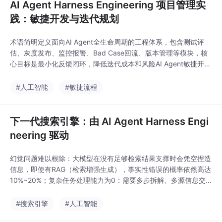
AI Agent Harness Engineering 项目管理实
践：敏捷开发与迭代规划
术语简明定义面向AI Agent全生命周期的工程体系，包含测试评
估、灰度发布、监控报警、Bad Case回流、版本管理等模块，核
心目标是最小化反馈闭环，降低迭代成本和风险AI Agent敏捷开发
适配AI概率性特性的敏捷迭代方法论，核心是围绕「指标提升+Ba
d Case解决」而非功能交付做迭代，小步快跑快速验证黄金测试
#人工智能
#敏捷流程
集覆盖Agent核心场景、标注了标准答案的测试用例集合，是Harn
ess评估的核心
下一代搜索引擎：由 AI Agent Harness Engi
neering 驱动
幻觉问题难以根除：大模型在没有足够检索结果支撑时会凭空捏造
信息，即使有RAG（检索增强生成），事实性错误的概率依然高达
10%~20%；复杂任务处理能力为0：需要多步拆解、多源信息交
叉验证的复杂查询，现有生成式搜索完全无法处理，只会返回模棱
两可的通用答案；不可控、不可溯源、不可干预：你不知道大模型
#搜索引擎
#人工智能
生成的答案来自哪里，也没法干预它的检索方向，当答案出错时你