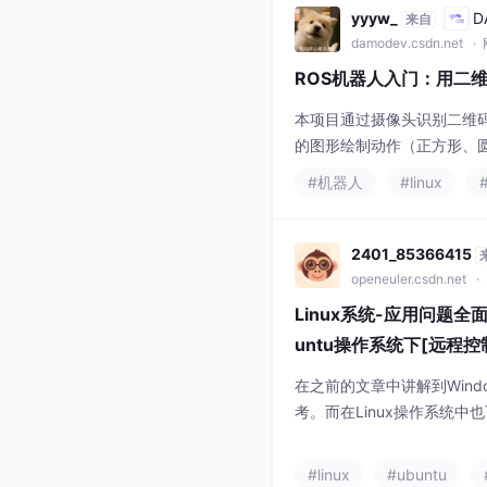
yyyw_
D
来自
damodev.csdn.net
·
ROS机器人入门：用二
本项目通过摄像头识别二维码，
的图形绘制动作（正方形、
S 初学者学习。我的项目开源地址：http
#机器人
#linux
2401_85366415
openeuler.csdn.net
· 
Linux系统-应用问题全
untu操作系统下[远程控
在之前的文章中讲解到Wind
考。而在Linux操作系统中也
系统需要透过终端输入命令
文教程将详细说明在Ubunt
#linux
#ubuntu