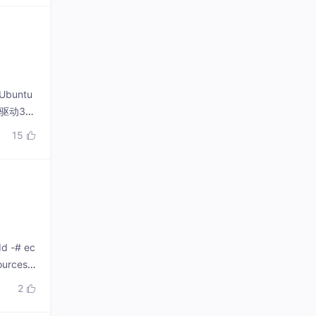
buntu
关驱动3.
15

dd -# ec
urces.li
2
