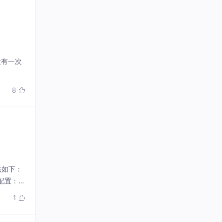
没有一次
8

法如下：
改配置：编
端或执行so
1
