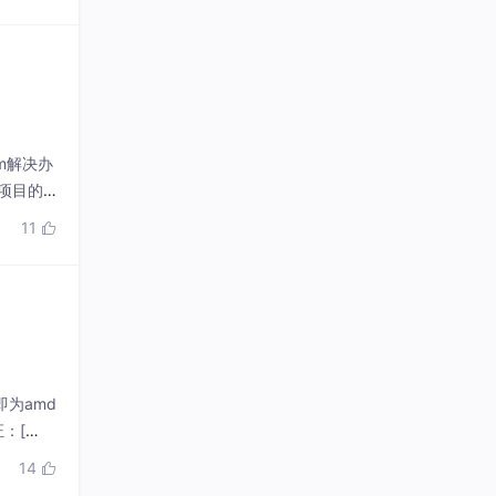
harm解决办
属于项目的p
11

即为amd
证：[
14
