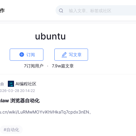
作
ubuntu


订阅
写文章
7订阅用户
·
7.9w篇文章
AI编程社区
来自
026-03-28 20:14:22
penclaw 浏览器自动化
u.cn/wiki/LuRMwMOYviKhVHkaTq7cpdx3nEN。
#自动化