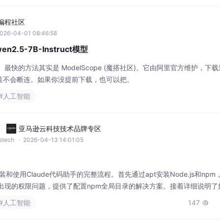
I编程社区
026-04-01 08:46:58
2.5-7B-Instruct模型
、最快的方法其实是 ModelScope (魔搭社区)。它由阿里官方维护，下
，而且不会断连。如果你没提前下载，也可以把。
#人工智能
亚马逊云科技技术品牌专区
wstech
· 2026-04-13 14:01:05
装和使用Claude代码助手的完整流程。首先通过apt安装Node.js和np
可能出现的权限问题，提供了配置npm全局目录的解决方案。接着详细说明了
ings.json文件和设置代理URL、认证令牌及模型参数。最后还介绍了如何通
#人工智能
147

录步骤。全文提供了完整的命令行操