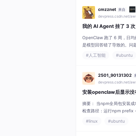
cmzznet
来自
devpress.csdn.net/a
我的 AI Agent 挂了
OpenClaw 跑了 6 周
是模型回答错了导致的。问
#人工智能
#ubuntu
2501_90131302
devpress.csdn.net/a
安装openclaw后显示
摘要： 当npm全局包安装
检查路径：运行npm prefi
辑~/.bashrc（或~/.zsh
#linux
#ubuntu
urce ~/.bashrc