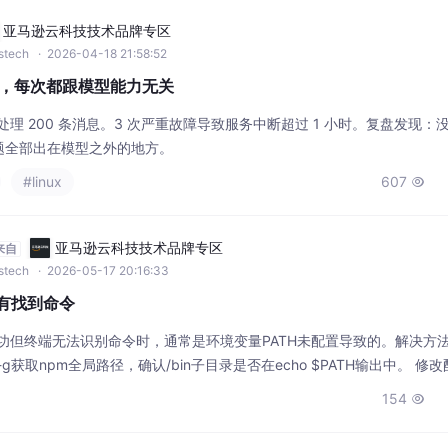
亚马逊云科技技术品牌专区
wstech
· 2026-04-18 21:58:52
 3 次，每次都跟模型能力无关
，日均处理 200 条消息。3 次严重故障导致服务中断超过 1 小时。复盘发现：
题全部出在模型之外的地方。
#linux
607

亚马逊云科技技术品牌专区
来自
wstech
· 2026-05-17 20:16:33
没有找到命令
成功但终端无法识别命令时，通常是环境变量PATH未配置导致的。解决方
x -g获取npm全局路径，确认/bin子目录是否在echo $PATH输出中。 修
rc），添加export PATH="你的npm路径/bin:$PATH"。 生效配置：重启终
154
