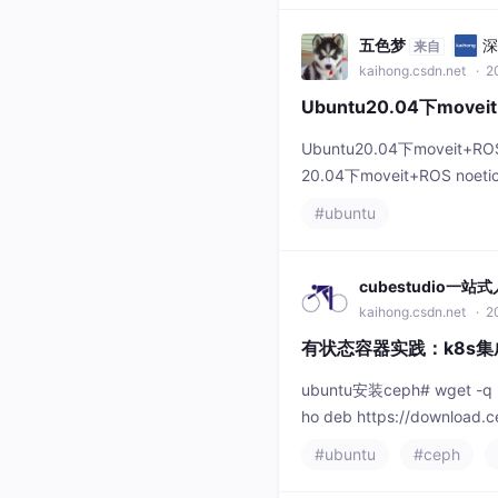
五色梦
深
来自
kaihong.csdn.net
· 20
Ubuntu20.04下move
Ubuntu20.04下moveit
20.04下moveit+ROS no
测试1.安装ROS noetic+m
#ubuntu
cubestudio一
kaihong.csdn.net
· 20
有状态容器实践：k8s集
ubuntu安装ceph# wget -q -O
ho deb https://download.ce
s...
#ubuntu
#ceph