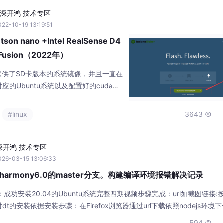
深开鸿 技术专区
22-10-19 13:19:51
son nano +Intel RealSense D4
-Fusion（2022年）
no提供了SD卡版本的系统镜像，并且一直在
的Ubuntu系统以及配置好的cuda环
要下载和安装该镜像即可完成Jetson Na
外设(鼠标、键盘、显示器)并启动，这里
#linux
3643

动，除了连接的HDMI显示器，鼠标和
n Nano 2GB De
深开鸿 技术专区
026-03-15 13:06:33
penharmony6.0的master分支。构建编译环境报错解决记录
成功安装20.04的Ubuntu系统完整四期视频步骤完成：url如截图链接:
的安装依据安装步骤：在Firefox浏览器通过url下载依照nodejs环境
决依据：按照视频教程走 成功建立连接ssh。使用DevEco Device t
594
