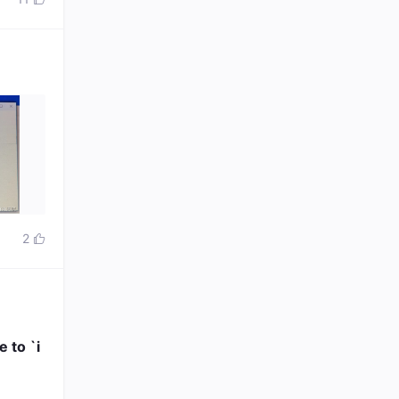
2

 to `i