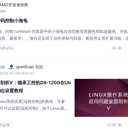
AMO开发者矩阵
 刚刚
维码控制小海龟
控制 turtlesim 仿真器中的小海龟自动切换背景颜色和轨迹颜色，并
圆形、菱形等）。项目还实现了动作录制与回放、紧急停止等扩展功能，适
s://github.com/yyyw-w/ros-turtle-projects.git。
#ubuntu
39

openEuler 社区
来自
2026-01-08 16:21:43
面剖析Ⅴ：德承工控机DX-1200在Ub
制]设置教程
ows系统设置[远程控制]的教程，可参
可可以设置[远程控制]，由于Linux操作
的方式安装相关工具及进行设置，因此本
u操作系统下设置[远程控制]的步骤。AMT
#运维
1038
