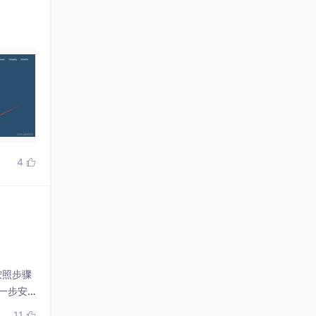
4

按照步骤
下一步安
ool拉取
11
