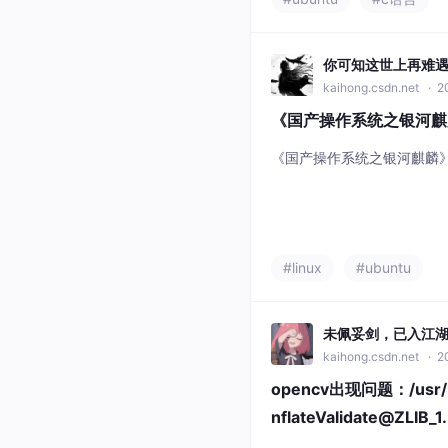
源码在 /usr/bin 目录下创建
你可知这世上再难
kaihong.csdn.net
· 20
《国产操作系统之银河麒麟
《国产操作系统之银河麒麟》安
#linux
#ubuntu
未佩妥剑，已入江
kaihong.csdn.net
· 2
opencv出现问题：/usr/lib/
nflateValidate@ZLIB_1..