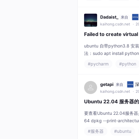
通过独立管理通道实现设备
屏，只要通电并联网即可远程
修改及
Dadaist_
来自
kaihong.csdn.net
· 20
Failed to create vir
ubuntu 自带python3.8 安装完
法：sudo apt install 
ython环境
#pycharm
#python
getapi
深
来自
kaihong.csdn.net
· 2
Ubuntu 22.04 服务
要查看Ubuntu 22.04服
64 dpkg --print-ar
"$(uname -m)" = "x86_64"
#服务器
#ubuntu