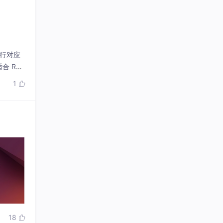
执行对应
合 RO
1

18
