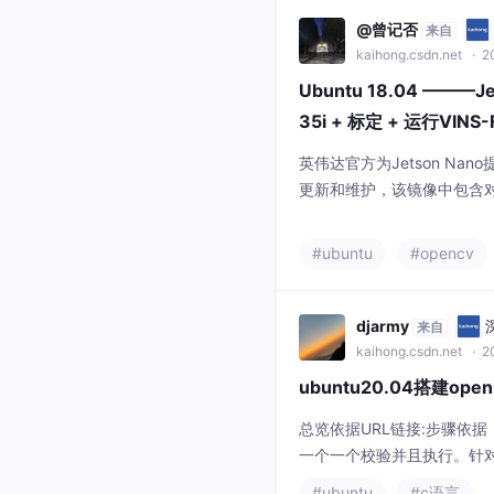
@曾记否
来自
kaihong.csdn.net
· 20
Ubuntu 18.04 ———Jet
35i + 标定 + 运行VINS
英伟达官方为Jetson Na
更新和维护，该镜像中包含对应
境和opencv环境，因此只需
no的大部分环境配置。连接
#ubuntu
#opencv
如果我们要进行屏幕显示的启
键盘也是必须要连接的，在Jetso
djarmy
来自
kaihong.csdn.net
· 2
ubuntu20.04搭建o
总览依据URL链接:步骤依据：
一个一个校验并且执行。针对dt
装截图这个过程报错如下：成功解
#ubuntu
#c语言