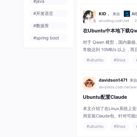
#java
#开发语言
KlD．
A
来自
aicoding.csdn.net
· 2
#数据库
在Ubuntu中本地下载Qwen
#spring boot
对于 Qwen 模型，国内最稳
常能达到 10MB/s 以上
#ubuntu
#linux
davidson1471
来自
devpress.csdn.net/a
Ubuntu配置Claude
本文介绍了在Linux系统上安
局安装Claude包。针对
置API密钥，包括创建sett
#ubuntu
#linux
laude.json文件跳过登