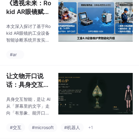
《透视未来：Ro
kid AR眼镜赋能
工业设备智能诊
本文深入探讨了基于Ro
断的革命性实
kid AR眼镜的工业设备
践》
智能诊断系统开发实
践。通过CXR-M SDK这
一强大的移动开发工具
#ar
包，我们构建了一个融
合实时数据采集、AI辅
助分析和远程专家协作
让文物开口说
的综合诊断平台。文章
话：具身交互智
详细阐述了系统架构设
能驱动的博山炉
计、关键技术实现、核
具身交互智能，是让 AI
讲解数字人「青
心功能模块以及在实际
从「屏幕里的文字」走
工业场景中的应用效
袅」
向「有形象、能开口、
果，展示了AR技术如何
会表达」的关键一步。
革命性地提升设备维护
本文记录一次具身交互
#交互
#microsoft
#机器人
+1
效率、降低停机时间和
智能的轻量落地：在一
培训成本，为工业4.0时