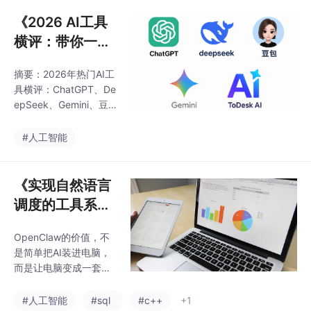
张「博山炉器物展陈」
代的智能运维提供全新
静态网页上，接入魔珐
《2026 AI工具
解决方案。
星云 XmovAvatar SD
横评：带你一一
K，搭建一位名为「青
实战测评》
袅」的历史讲解数字
摘要：2026年热门AI工
人。区别于带 LLM 对话
具横评：ChatGPT、De
的复杂应用，本项目是
epSeek、Gemini、豆
纯原生 JS（无框架、无
包与ToDesk AI对比 本
构建）的轻量实现
文从功能、协作、创新
#人工智能
性等维度测评了五款主
流AI工具。ChatGPT擅
长创意与通用任务，适
《实现自然语言
合写作和编程；DeepS
调度的工具系
eek在中文推理与分析
统：OpenClaw
上表现突出；Gemini整
OpenClaw的价值，不
搭配cpolar打通
合Google生态，支持多
是简单把AI装进电脑，
模态处理；豆包专注国
大模型与本地电
而是让电脑变成一套可
内办公自动化；ToDesk
脑的操作入口》
以被自然语言调度的工
AI以多设备协作和任务
具系统。模型负责理解
#人工智能
#sql
#c++
+1
可视化为亮点，适合团