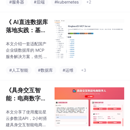
词，如果只看定义，很
#服务器
#后端
#kubernetes
+2
容易越看越抽象。更有
效的方式，是先搭出一
个能工作的集群，再部
《 AI直连数据库
署一个最简单的应用，
落地实践：基于
看到它能被访问，后面
MCP协议打通开
的理解才会有落点。
本文介绍一套适配国产
发工具与数据库
企业级数据库的 MCP
全链路运维分
服务解决方案，依托 M
析》
CP 协议在 AI 开发工具
与数据库之间搭建安全
#人工智能
#数据库
#运维
+3
中间服务层，封装 9 类
标准化数据库操作工
具，覆盖库表结构查
《具身交互智
询、SQL 执行与执行计
能：电商数字人
划解析、数据库健康巡
直播平台的完整
检、虚拟索引模拟优化
本文分享了使用魔珐星
实战》
四大核心业务场景
云参数流API，2小时搭
建具身交互智能电商数