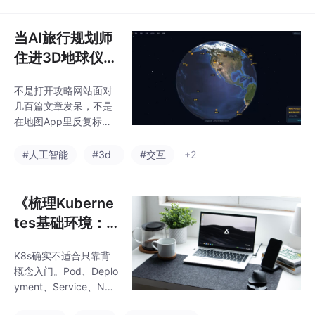
和规划，OpenClaw负
队远程办公
责执行，cpolar负责远
程连接，当这三部分真
当AI旅行规划师
正衔接起来以后，个人
住进3D地球仪：
AI助手才从“会聊天”，
云游YunTrip具
走向“能替你做事”
不是打开攻略网站面对
身交互智能产品
几百篇文章发呆，不是
设计全记录
在地图App里反复标记
对比，而是——站在一
颗地球仪前，转动它，
#人工智能
#3d
#交互
+2
目光落在某个城市上，
然后一个懂旅行的AI伙
伴告诉你：「这里3月
《梳理Kuberne
樱花最美，5天行程这
tes基础环境：
样安排，当地人有你不
通过kubeadm
知道的吃法
K8s确实不适合只靠背
完成集群初始
概念入门。Pod、Deplo
化》
yment、Service、Nod
e、Namespace这些