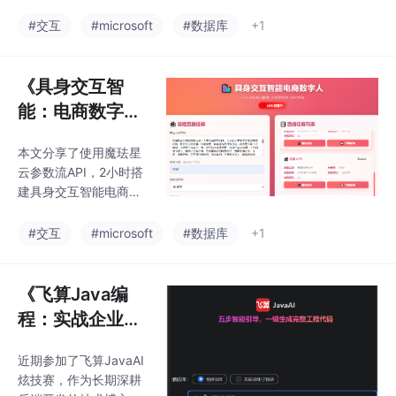
字人直播平台的完整实
战经验。该平台以具身
#交互
#microsoft
#数据库
+1
交互智能技术为核心，
支持7×24小时无人直
播，AI智能带货，纯文
《具身交互智
本输入自动生成直播话
能：电商数字人
术，约500ms响应，3
直播平台的完整
分钟生成1分半高清直播
本文分享了使用魔珐星
实战》
视频，为电商行业提供
云参数流API，2小时搭
低成本、可规模化的数
建具身交互智能电商数
字人直播解决方案。
字人直播平台的完整实
战经验。该平台以具身
#交互
#microsoft
#数据库
+1
交互智能技术为核心，
支持7×24小时无人直
播，AI智能带货，纯文
《飞算Java编
本输入自动生成直播话
程：实战企业员
术，约500ms响应，3
工绩效考核管理
分钟生成1分半高清直播
近期参加了飞算JavaAI
系统》
视频，为电商行业提供
炫技赛，作为长期深耕
低成本、可规模化的数