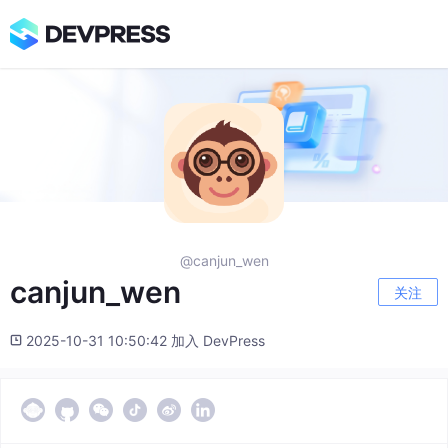
@canjun_wen
canjun_wen
关注
2025-10-31 10:50:42 加入 DevPress