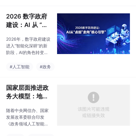
心引擎。截至2025年6
州样本”。
月，全国已有320个地
区和部门接入DeepSee
2026 数字政府
k等主流大模型，覆盖政
建设：AI 从 “点
务服务、社会治理等四
缀” 走向 “核心引
大类别16个具体场景，
2026年，数字政府建设
擎”
其中政务服务类应用占
进入“智能化深耕”的新
比高达64%。但落地过
阶段，AI的角色转变，
程中，“通用模型不贴合
不仅是技术的迭代，更
政务场景”“本地部署推
是政府治理理念、治理
#人工智能
#政务
理卡顿”“数据安全与响
模式的深刻变革。从“点
应速度难以兼顾”等问
缀”到“核心引擎”，AI让
题，成为制约政务大模
政务服务更有温度、社
国家层面推进政
型发挥实效的
会治理更具效能、决策
务大模型：地方
部署更具科学，也让数
落地该如何跟
字政府建设真正惠及每
随着中央网信办、国家
进？
一位群众、每一家企
发展改革委联合印发
业。
《政务领域人工智能大
模型部署应用指引》，