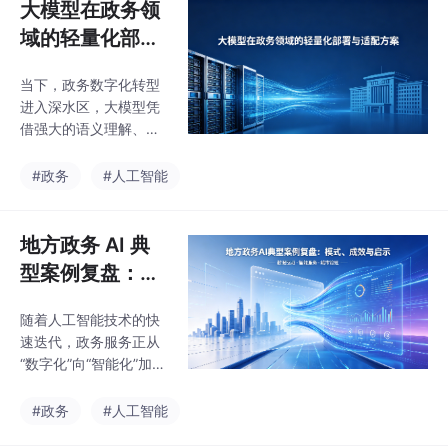
大模型在政务领
域的轻量化部署
与适配方案
当下，政务数字化转型
进入深水区，大模型凭
借强大的语义理解、多
模态交互和智能推理能
力，正在重构政务服
#政务
#人工智能
务、社会治理、机关办
公的全流程。但政务领
域的特殊性的——基层
地方政务 AI 典
算力资源有限、现有业
型案例复盘：模
务系统繁杂、数据安全
式、成效与启示
要求严苛、部署成本敏
随着人工智能技术的快
感，让通用大模型的“重
速迭代，政务服务正从
部署”模式难以落地。相
“数字化”向“智能化”加速
较于动辄需要千亿参
跨越。各地立足自身政
数、大规模算力集群支
务服务痛点、区域发展
#政务
#人工智能
撑的通用部署，轻量化
特点，探索出一批可复
部署以“低成本、快落