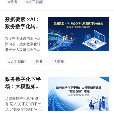
政务大模型已从国家战
#政务
#人工智能
略布局加速转向地方实
践落地阶段。作为数字
政府建设的核心引擎，
数据要素 ×AI：
政务大模型能够凭借复
政务数字化转型
杂语义理解、多模态内
的新增长曲线
容生成、知识整合分析
数字中国建设的浪潮滚
等优势，大幅提升政务
滚向前，政务数字化转
服务效率、优化社会治
型已进入攻坚提质的关
理效能、辅助科学决
键阶段。数据要素与AI
策。
的深度融合，不仅打破
#人工智能
#政务
#大数据
了传统政务治理的瓶
颈，更勾勒出政务数字
化转型的全新增长曲
政务数字化下半
线，让政务服务更高
场：大模型如何
效、更精准、更暖心，
破解 “数据沉睡”
让政府治理更科学、更
当政务数字化从“有没
难题
智能、更高效。
有”迈入“好不好”的下半
场，“数据”作为核心生