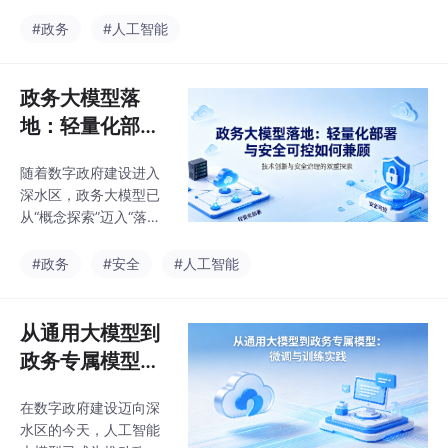
产要素的价值被提到前
所未有的高度。近年
#政务
#人工智能
来，各地区各部门持续
推进政务数据共享开放
和平台建设，政务数据
政务大模型落
在调节经济运行、改进
地：轻量化部署
政务服务、优化营商环
与安全可控如何
境等方面发挥了重要作
随着数字政府建设进入
兼顾
用，但一个突出难题始
深水区，政务大模型已
终悬而未决——大量政
从“概念探索”迈入“落地
务数据躺在数据库中“沉
攻坚”阶段。从黑龙江
睡不醒”，成为制约政务
“龙政智数”的规模化应
#政务
#安全
#人工智能
数字化向纵深发展的“堵
用，到衡水高新区的轻
点”“痛点”。
量化试点，政务大模型
正逐步渗透到政务服
从通用大模型到
务、社会治理、决策辅
政务专属模型：
助等各个核心场景，成
微调与训练实践
为提升治理效能、减轻
在数字政府建设迈向深
基层负担的重要支撑。
水区的今天，人工智能
但落地过程中，一个核