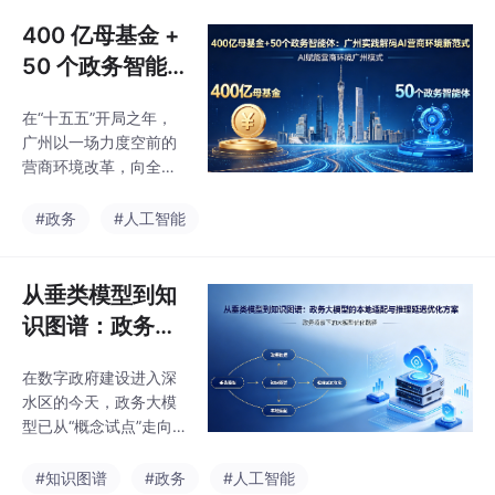
制、可推广的政务AI应
地、高适配、易运维”为
用案例，既破解了传统
400 亿母基金 +
核心，成为大模型走进
政务“耗时长、效率低、
政务一线、赋能基层
50 个政务智能
体验差”的难题，也为数
体：广州实践解
字政府建设注入了新动
在“十五五”开局之年，
码 AI 营商环境
能。今天，我们复盘6
广州以一场力度空前的
个不同区域、不同场景
新范式
营商环境改革，向全球
的政务AI典型案例，深
市场主体亮出了AI赋能
入拆解其应用模式、量
的“组合拳”——总规模4
#政务
#人工智能
化成效，提炼可落地的
00亿的政府投资母基金
实践启示，助力更多地
精准滴灌产业，50个政
区实现政务服务提质增
务超级智能体重塑服务
从垂类模型到知
效。
流程，二者双向联动、
识图谱：政务大
同频发力，打破了传统
模型的本地适配
营商环境的服务边界与
在数字政府建设进入深
与推理延迟优化
要素壁垒，走出了一条
水区的今天，政务大模
“资本赋能\+智能提效”
方案
型已从“概念试点”走向
的新路径，为全国超大
“规模化落地”，成为推
城市优化营商环境提供
动政府治理现代化的核
#知识图谱
#政务
#人工智能
了可复制、可推广的“广