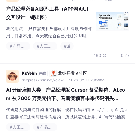
产品经理必备AI原型工具（APP网页UI
交互设计一键出图）
我的用法： 只在需要和外部设计师深度协作时
用，日常不用。今天我结合自己用过的即时设
计、墨刀、Pixso、Figma、UIzard等工具，从
#产品经理
#人工智能
#ui
产品经理实际工作流出发，聊聊哪些AI功能真
180
6


能提效，哪些还是噱头。输入一段描述，比如
“一个用于活动报名的APP，包含首页、活动列
表、报名表单、个人中心”，它能生成一套可点
KsYehh
龙虾开发者社区
来自
击的交互原型。比如LynxCode这类“对话生成
devpress.csdn.net/xclaw
· 2026-02-11 20:59:52
式AI零代码工具”，虽然定位在应用生成而非纯
AI 开始雇佣人类、产品经理版 Cursor 备受期待、AI.co
原
m 被 7000 万美元拍下、马斯克预言未来代码消失...
代码是人类与硬件沟通的桥梁，现在代码都由 AI 写了，而 AI 是可
以直接写二进制与硬件沟通的，所以从逻辑上讲，AI 写代码确实
多此一举了。有意思的是，宣发砸了 8000 万，网站开发应该没花
#人工智能
#产品经理
钱，那几个页面连 Cursor 的免费额度都用不完。上线仅10天，AI