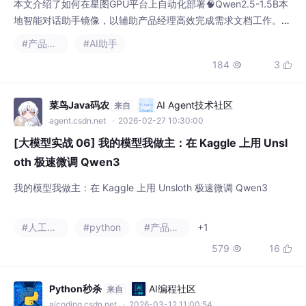
本文介绍了如何在星图GPU平台上自动化部署🧠Qwen2.5-1.5B本
地智能对话助手镜像，以辅助产品经理高效完成需求文档工作。该
平台简化了部署流程，用户可快速搭建私有化AI环境，利用该模型
#产品经理
#AI助手
自动生成PRD初稿或智能润色现有文档，从而显著提升产品文档的
184
3


创作效率与专业性。
菜鸟Java码农
AI Agent技术社区
来自
agent.csdn.net
· 2026-02-27 10:30:00
[大模型实战 06] 我的模型我做主：在 Kaggle 上用 Unsl
oth 极速微调 Qwen3
我的模型我做主：在 Kaggle 上用 Unsloth 极速微调 Qwen3
#人工智能
#python
#产品经理
+1
579
16


Python秒杀
AI编程社区
来自
aicoding.csdn.net
· 2026-03-12 11:00:54