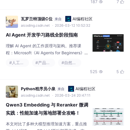
187
7


瓦罗兰特顶级C位
AI编程社区
来自
aicoding.csdn.net
· 2026-03-12 10:52:32
AI Agent 开发学习路线全阶段指南
理解 AI Agent 的工作原理与架构。推荐课
程：Microsoft《AI Agents for Beginners》、
Hugging Face《AI Agents》。
#人工智能
#产品经理
#自然语言处理
525
5


Python程序员小泉
AI编程社区
来自
aicoding.csdn.net
· 2026-03-24 20:47:11
Qwen3 Embedding 与 Reranker 微调
实践：性能加速与落地部署全攻略！
本文对比了多种大模型推理加速方案，重点推