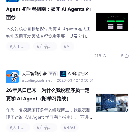
Agent 初学者指南：揭开 AI Agents 的
面纱
本文的核心目标是探讨为何 AI Agents 在人工
智能应用开发领域变得愈发重要，以及它们与
LLM 驱动的聊天机器人有何不同。 通过本指
#人工智能
#产品经理
#AI
南，您将对 AI Agents 有更深入的理解，了解
216
6


其潜在应用及其可能对您组织的工作流程产生
的影响。
人工智能小豪
AI编程社区
来自
aicoding.csdn.net
· 2026-03-12 10:50:51
26年风口已来：为什么我说程序员一定
要学 AI Agent（附学习路线）
作为一名摸爬滚打多年的编程博主，我熬夜整
理了这篇《AI Agent 学习完全指南》。 不讲
虚的，直接上干货。
#人工智能
#产品经理
#RAG