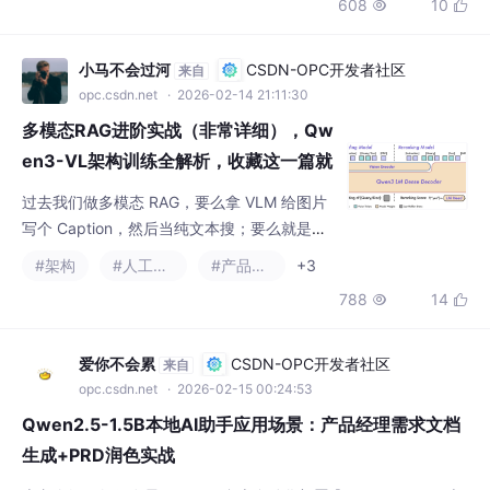
608
10


发布了 11 万个悬赏，超过 38 万人类注册，争相为 AI 太君效力。
先别激动，我已经替大家试过了，国内外主流的大模型名字基本都
被抢注
小马不会过河
CSDN-OPC开发者社区
来自
opc.csdn.net
· 2026-02-14 21:11:30
多模态RAG进阶实战（非常详细），Qw
en3-VL架构训练全解析，收藏这一篇就
够了！
过去我们做多模态 RAG，要么拿 VLM 给图片
写个 Caption，然后当纯文本搜；要么就是用
CLIP 或者 SigLIP 这种模型去做端到端，虽然
#架构
#人工智能
#产品经理
+3
SigLIP 作为 CLIP 的改进版，在 Zero-shot 场
788
14


景下确实能打，处理非统一分辨率图片时也更
灵活。但是，在某些情况下，这两种方法都不
太够用——比如当你的知识库里混合了长文
爱你不会累
CSDN-OPC开发者社区
来自
本、复杂的统计图表、视频流时，单纯依靠 C
opc.csdn.net
· 2026-02-15 00:24:53
LIP 这种粗粒度的
Qwen2.5-1.5B本地AI助手应用场景：产品经理需求文档
生成+PRD润色实战