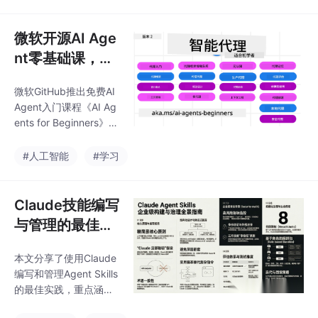
业化、门控智能调度和
源管理，通过标准化、
仅激活相关参数，使模
资产库建设和快速迭代
型在保持高性能的同时
微软开源AI Age
构建“技能库”，
大幅提升效率。尽管面
nt零基础课，5
临负载均衡、通信开销
万人收藏！免费
等工程挑战，MoE已在
微软GitHub推出免费AI
学带代码+视
Mixtral、DeepSeek-V
Agent入门课程《AI Ag
3等模型中展现优势，
频，中译版太香
ents for Beginners》，
推动AI技术普及并重塑
了！
已获5万+收藏。课程包
行业格局。该架构证明
含15节中文版内容，涵
#人工智能
#学习
通过创新设计而非单纯
盖基础概念到企业级实
扩大规模，也能实现AI
战，配套代码、视频和
能力突破。
翻译资源。重点讲解微
Claude技能编写
软Agent框架、多智能
与管理的最佳实
体协作、RAG等核心技
战：从零到一打
术，适合零基础开发者
本文分享了使用Claude
造高效智能体工
学习。课程提供.NET和
编写和管理Agent Skills
Python示例代码，支持
作流
的最佳实践，重点涵盖
轻量化克隆，并开放社
核心编写原则、结构设
区贡献。作为官方标杆