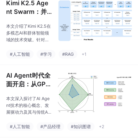
Kimi K2.5 Age
nt Swarm：并
行智能体如何引
本文介绍了Kimi K2.5在
爆AI新时代？揭
多模态AI和群体智能领
秘群体智能落地
域的技术突破。针对单
密码！
一Agent在任务承载、
执行效率和鲁棒性方面
#人工智能
#学习
#RAG
+1
的不足，Kimi K2.5提出
了PARL框架，通过训练
智能编排器实现Agent
AI Agent时代全
集群的高效协作。该模
面开启：从GPT
型采用1.04万亿参数的
-4到自主智能的
MoE架构，支持256K超
本文深入探讨了AI Age
进化之路！
长上下文，并创新性地
nt技术的核心概念、发
通过纯文本SFT激活视
展驱动力及其与传统AI
觉能力，实现文本-视觉
的区别。文章详细阐述
双向增强。其核心Agen
了Agent的四大核心能
#人工智能
#产品经理
#知识图谱
+2
t Swarm架构采用解耦
力：感知、推理、行动
设计，由可训练的编排