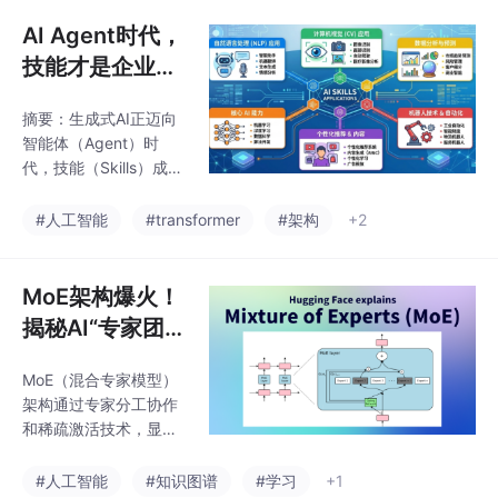
和学习，并展示了其在
器
代码助手、数据分析、
AI Agent时代，
自动化办公和智能客服
技能才是企业真
等领域的应用场景。同
正的“软实力“！
时，文章还分析了当前
摘要：生成式AI正迈向
Agent技术面临的挑
智能体（Agent）时
战，并展望了未来的发
代，技能（Skills）成为
展方向，为开发者提供
AI架构的核心要素。技
了入门和进阶的实践建
能不仅是技术实现，更
#人工智能
#transformer
#架构
+2
议，强调了Agent技术
是企业业务能力的认知
将推动人工智能从工具
封装和自适应脚本，推
向智能助手演进的重大
动IT架构从数据暴露转
MoE架构爆火！
意义。
向能力操作。文章分析
揭秘AI“专家团”
了技能的技术本质、与
如何实现大容量
传统API/RPA的区别、
MoE（混合专家模型）
低成本，性能竟
执行机制、企业集成方
架构通过专家分工协作
案（如MCP协议）、技
对标GPT-4？
和稀疏激活技术，显著
能资产库建设及安全治
降低大模型计算成本。
理框架。建议企业将技
其核心在于专家网络专
#人工智能
#知识图谱
#学习
+1
能管理视为新型人力资