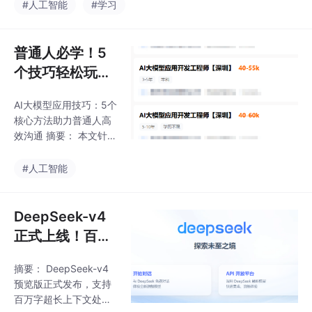
计、工作流模式、代码
#人工智能
#学习
资源，该课程兼具入门
规范以及测试评估等方
友好性和实战价值，帮
面。文章还探讨了如何
为复杂任务设计可验证
普通人必学！5
的工作流、利用视觉分
个技巧轻松玩转
析增强表单处理能力，
ChatGPT、文心
并提出了企业级部署SKI
AI大模型应用技巧：5个
一言等AI大模
LL时的注意事项，包括
核心方法助力普通人高
安全审查、评估关卡、
型，从入门到精
效沟通 摘要： 本文针对
召回限制、版本控制
通！
普通用户使用AI大模型
等，旨在帮助开发者打
时常见的"指令模糊、输
#人工智能
造高效、可靠的智能体
出不符预期"问题，提出
工作流。最近，真的是
5个实用技巧：1）建
屁颠屁颠地使用Opencl
立"场景+目标+要求"的
DeepSeek-v4
aw作为业
三要素输入思维；2）运
正式上线！百万
用拆解需求、添加约
字上下文支持，
束、结构化表述的指令
摘要： DeepSeek-v4
国产大模型再进
精修方法；3）通过流
预览版正式发布，支持
程拆分处理复杂需求；
一步，性价比超
百万字超长上下文处
4）采用反馈迭代优化