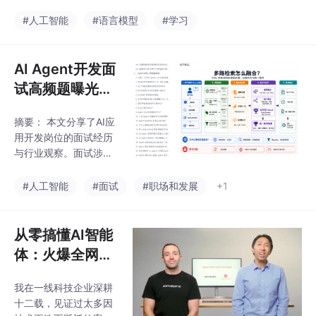
高！
理，适合大文本分析与
输出质量；5）注意隐
论文研究。性能较前代
#人工智能
#语言模型
#学习
私保护和内容合规。深
显著提升，但仍略逊于
圳知行学AI首席顾问坚
Claude Opus 4.7。官
方适配Claude Code、
AI Agent开发面
OpenClaw等主流Agen
试高频题曝光！
t工具，API接口需调整
从203篇面经提
模型参数。价格仅为Cla
摘要： 本文分享了AI应
炼，助你拿下Of
ude的几十分之一，性
用开发岗位的面试经历
价比突出。目前官网提
fer！
与行业观察。面试涉及
供免费体验，但未包含
RAG技术演进、关键词
多模态功能。文章同时
提取、文档结构优化、
#人工智能
#面试
#职场和发展
+1
指出，AI领域人才需求
记忆处理机制等技术问
激增，建议开发者结合
题，虽未通过但获得HR
现有技
积极反馈。当前AI行业
从零搞懂AI智能
招聘呈现两极分化：初
体：火爆全网的
级岗位要求趋近高级岗
AI课《Agent Sk
（需独立开发能力），
我在一线科技企业深耕
il》
且外包岗位居多，市场
十二载，见证过太多因
门槛提高。同时，文章