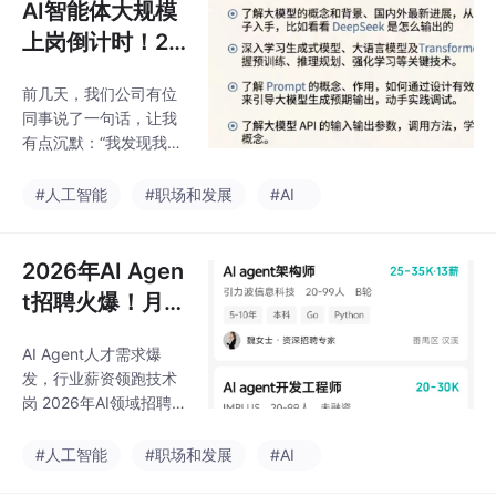
AI智能体大规模
上岗倒计时！20
26年这些岗位将
前几天，我们公司有位
遭“取代”，哪些
同事说了一句话，让我
人将迎来黄金时
有点沉默：“我发现我现
代？
在上班最重要的事，就
是每天早上打开AI，告
#人工智能
#职场和发展
#AI
诉它今天要干什么。他
是一个工作了8年的运
营经理。这句话让我想
2026年AI Agen
了很久。他不是在抱
t招聘火爆！月薪
怨。2026年，这个物种
过万岗位暴涨30
开始大规模上岗了。根
AI Agent人才需求爆
0%
据 Google Cloud 发布
发，行业薪资领跑技术
的《AI Agent Trends 2
岗 2026年AI领域招聘
026》报告，基于3466
重心全面转向AI Agent
名企业决策者的调
开发，岗位需求同比激
#人工智能
#职场和发展
#AI
研，。SITS2026大会
增300%，覆盖互联网
援引的27国劳动力变迁