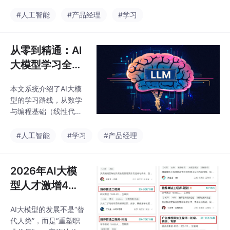
坑指南！
需名校硕士背景及AI理
选型、开发测试等）和
论基础；应用工程师门
#人工智能
#产品经理
#学习
薪资数据（月薪可达60
槛较低，专注于大模型
K），指出该岗位是连
落地应用开发，需结合
接技术与业务的关键桥
业务需求进行技术适
从零到精通：AI
梁。最后分享了AI大模
配。职业发展上，应用
型学习资源，帮助
大模型学习全攻
工程师薪资可观（月薪
略，新手必备！
可达6万），是AI技术落
本文系统介绍了AI大模
AI大模型学习路
地的关键角色。建议不
型的学习路线，从数学
要盲目转行，可先利用
线，零基础入门
与编程基础（线性代
业余时间探索，确认适
到精通
数、微积分、Python
合再行动。同时提醒热
等）开始，到机器学习
#人工智能
#学习
#产品经理
门方向可能快速饱和，
入门（理论学习与Kagg
需理性评估个人优势与
le实践），再到深度学
行业前景。文末提供免
习进阶（Transformer
2026年AI大模
费AI大模型学习资料领
架构、PyTorch框
取方式。
型人才激增4
架）。接着探讨大模型
0%！百万元年
应用（预训练模型微
AI大模型的发展不是“替
薪抢夺战，你准
调、Hugging Face工
代人类”，而是“重塑职
具），并建议参与开源
备好了吗？