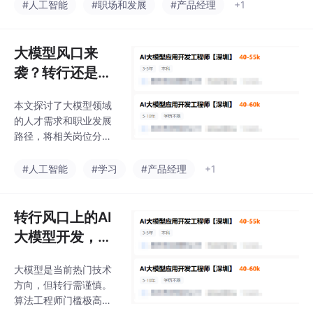
位，从而避免被层出不
#人工智能
#职场和发展
#产品经理
+1
才需求激增的行业趋
穷的新名词所困扰。文
势，为开发者提供了从
章将AI生态划分为七层
入门到进阶的学习路
结构： 基础模型层（AI
大模型风口来
径。
的大脑） 聊天入口层
袭？转行还是深
（用户界面） 提示词与
耕？985硕士大
上下文层（任务说明）
本文探讨了大模型领域
厂人的抉择与建
知识与搜索层（事实依
的人才需求和职业发展
据） 工具与连接层（执
议！
路径，将相关岗位分为
行能力） Agent智能体
算法工程师（高门槛、
层（自主任务） 工作流
强技术壁垒）和应用工
#人工智能
#学习
#产品经理
+1
自动化层（批量处理）
程师（业务导向）两
核心观点是：面对新AI
类。针对职业选择，作
产品时，不应盲目追
者建议从业者避免盲目
转行风口上的AI
逐，而应先思考它解
转行，应评估自身优势
大模型开发，能
与长期发展，并强调深
不能挽救我的职
耕现有业务的重要性。
大模型是当前热门技术
业生涯？深度解
文章还提供了AI大模型
方向，但转行需谨慎。
应用开发工程师的职责
析就业前景与避
算法工程师门槛极高，
解析（需求分析、技术