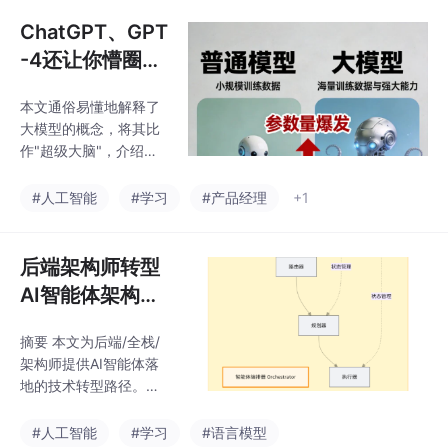
大厂、金融、制造等多
数据显示，2
个行业。一线城市平均
ChatGPT、GPT
薪资达26.8K-42.5K，8
-4还让你懵圈？
0%岗位月薪超15K。AI
一文读懂大模
Agent与传统对话AI的
本文通俗易懂地解释了
型，秒变AI达
核心区别在于自主行动
大模型的概念，将其比
能力，可完成多步骤复
人！
作"超级大脑"，介绍了
杂任务。当前企业重点
其庞大的参数量和数据
布局办公自动化、内容
量。文章阐述了大模型
#人工智能
#学习
#产品经理
+1
生成、金融风控等场
通过预训练和微调两个
景，但面临模型幻觉、
阶段的学习过程，以及
算力成本等技术
其在理解、生成和应用
后端架构师转型
方面的能力。同时也指
AI智能体架构
出大模型的局限性，如
师：3个月打造
知识截止、幻觉问题和
摘要 本文为后端/全栈/
生产级系统，成
计算成本高等。最后，
架构师提供AI智能体落
文章提供了入门级工具
为市场稀缺人
地的技术转型路径。作
和学习路径，帮助读者
才！
者指出，这类开发者具
了解和使用大模型，并
备工程化优势（分布式
#人工智能
#学习
#语言模型
强调了大模型方向在人