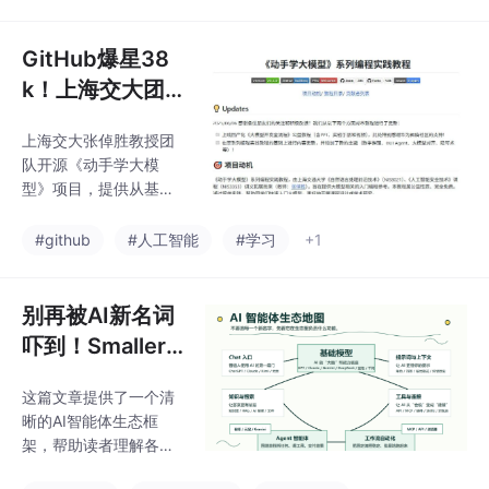
系统、数据库设计、API
工智能领域的重要发展
封装等），更适合将AI
潜力。
能力整合到现有技术体
GitHub爆星38
系。转型分为四个阶
k！上海交大团
段：1）掌握智能体核心
队开源《动手学
范式（2-3周），手写
上海交大张倬胜教授团
大模型》，手把
基础智能体循环；2）构
队开源《动手学大模
建垂直领域数据层（3-
手教你玩转AI智
型》项目，提供从基础
4周），利用RAG技术
能体
调用到智能体开发的完
处理业务数据；3）工
整实践教程。该项目包
#github
#人工智能
#学习
+1
程化架构设计（3-4
含PPT、实验手册和Ju
周），解决多智能体协
pyter Notebook，涵盖
作、可观测性等生产级
Prompt工程、微调部
别再被AI新名词
问题；4）业务落地与
署、多模态模型等9大
吓到！Smaller.
核心内容，适合初学者
孔带你建立上帝
快速上手。目前GitHub
这篇文章提供了一个清
视角，一张图看
已获38.9k星，强调实
晰的AI智能体生态框
验教学而非理论讲解，
懂AI智能体生态
架，帮助读者理解各类
建议配合其他资源系统
全布局
AI工具在系统中的定
学习。项目反映了AI人