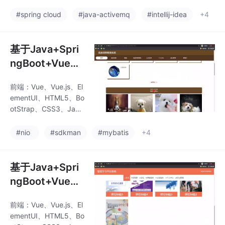
文档+讲解等)/
Script、jQuery、LayUI
指令，程
后端：SpringBoot+My
框架/工作流程/
#spring cloud
#java-activemq
#intellij-idea
+4
batis数据库：MySQ
管理系统/框架工
L、SQLServer开发工
作流程/框架管
具：IDEA、Eclipse、N
基于Java+Spri
理/流程管理/系
avicat等✌关于毕设项
ngBoot+Vue+H
目技术实现问题讲解也
统框架/工作流/
TML5流浪宠物
可以给我留言咨
流程控制系统
前端：Vue、Vue.js、El
管理系统(源码+
询！！！Vue 的指令系
ementUI、HTML5、Bo
统在程序设计中非常强
LW+调试文档
otStrap、CSS3、Java
大。通过 v-if、v-for 等
+讲解等)/流浪
Script、jQuery、LayUI
指令，程
后端：SpringBoot+My
动物管理/宠物管
#nio
#sdkman
#mybatis
+4
batis数据库：MySQ
理系统/流浪宠物
L、SQLServer开发工
收容/流浪狗管
具：IDEA、Eclipse、N
基于Java+Spri
理/流浪猫管理/
avicat等✌关于毕设项
ngBoot+Vue+H
目技术实现问题讲解也
宠物领养系统/宠
TML5智能学习
可以给我留言咨
物登记系统
前端：Vue、Vue.js、El
平台系统(源码+
询！！！Vue 的指令系
ementUI、HTML5、Bo
统在程序设计中非常强
LW+调试文档