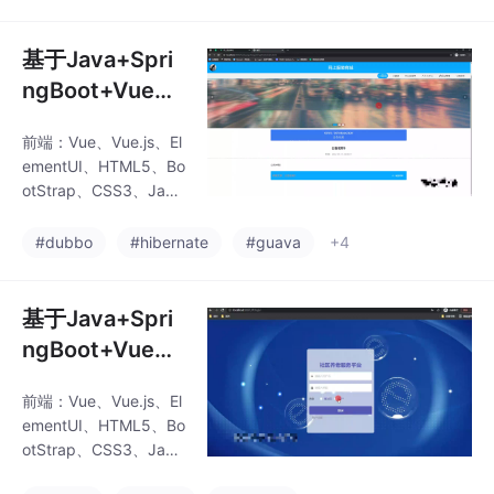
batis数据库：MySQ
管理软件/教师绩
L、SQLServer开发工
效评估工具/教学
具：IDEA、Eclipse、N
基于Java+Spri
工作量分析系统/
avicat等✌关于毕设项
ngBoot+Vue+H
目技术实现问题讲解也
教师工作负担管
TML5网上服装
可以给我留言咨
理系统
前端：Vue、Vue.js、El
商城(源码+LW
询！！！Vue 的指令系
ementUI、HTML5、Bo
统在程序设计中非常强
+调试文档+讲解
otStrap、CSS3、Java
大。通过 v-if、v-for 等
等)/在线服装购
Script、jQuery、LayUI
指令，程
后端：SpringBoot+My
物/网购服装/网
#dubbo
#hibernate
#guava
+4
batis数据库：MySQ
上购买衣服/服装
L、SQLServer开发工
在线商城/网络服
具：IDEA、Eclipse、N
基于Java+Spri
装店/网购衣服平
avicat等✌关于毕设项
ngBoot+Vue+H
目技术实现问题讲解也
台/网上服饰商城
TML5社区养老
可以给我留言咨
前端：Vue、Vue.js、El
服务平台(源码+
询！！！Vue 的指令系
ementUI、HTML5、Bo
统在程序设计中非常强
LW+调试文档
otStrap、CSS3、Java
大。通过 v-if、v-for 等
+讲解等)/社区
Script、jQuery、LayUI
指令，程