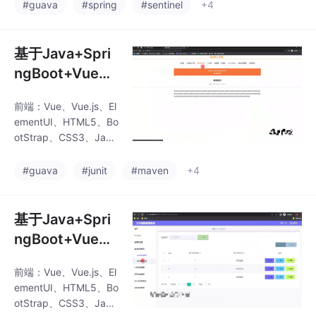
后端：SpringBoot+My
养老服务/养老服
#guava
#spring
#sentinel
+4
batis数据库：MySQ
务平台/社区养
L、SQLServer开发工
老/居家养老/养
具：IDEA、Eclipse、N
基于Java+Spri
老服务/老年服
avicat等✌关于毕设项
ngBoot+Vue+H
目技术实现问题讲解也
务/社区照料/老
TML5校园网上
可以给我留言咨
年照料/养老社区
前端：Vue、Vue.js、El
店铺(源码+LW
询！！！Vue 的指令系
ementUI、HTML5、Bo
统在程序设计中非常强
+调试文档+讲解
otStrap、CSS3、Java
大。通过 v-if、v-for 等
等)/校园网上店
Script、jQuery、LayUI
指令，程
后端：SpringBoot+My
铺/学生网店/校
#guava
#junit
#maven
+4
batis数据库：MySQ
园电商/校园创
L、SQLServer开发工
业/学生创业/在
具：IDEA、Eclipse、N
基于Java+Spri
线店铺/网店经
avicat等✌关于毕设项
ngBoot+Vue+H
目技术实现问题讲解也
营/网上开店/校
TML5框架的工
可以给我留言咨
园购物
前端：Vue、Vue.js、El
作流程管理系统
询！！！Vue 的指令系
ementUI、HTML5、Bo
统在程序设计中非常强
(源码+LW+调试
otStrap、CSS3、Java
大。通过 v-if、v-for 等