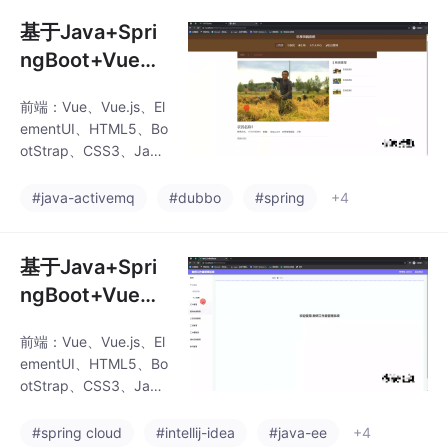
L、SQLServer开发工
病/诊断标准/心
具：IDEA、Eclipse、N
基于Java+Spri
理评估/心理障
avicat等✌关于毕设项
ngBoot+Vue+H
目技术实现问题讲解也
碍/心理治疗/精
TML5乐享田园
可以给我留言咨
神分析/行为疗法
前端：Vue、Vue.js、El
系统(源码+LW
询！！！Vue 的指令系
ementUI、HTML5、Bo
统在程序设计中非常强
+调试文档+讲解
otStrap、CSS3、Java
大。通过 v-if、v-for 等
等)/乐享田园系
Script、jQuery、LayUI
指令，程
后端：SpringBoot+My
统使用教程/乐享
#java-activemq
#dubbo
#spring
+4
batis数据库：MySQ
田园系统介绍/乐
L、SQLServer开发工
享田园系统特点/
具：IDEA、Eclipse、N
基于Java+Spri
乐享田园系统优
avicat等✌关于毕设项
ngBoot+Vue+H
目技术实现问题讲解也
势/乐享田园系统
TML5教师工作
可以给我留言咨
功能
前端：Vue、Vue.js、El
量管理系统(源码
询！！！Vue 的指令系
ementUI、HTML5、Bo
统在程序设计中非常强
+LW+调试文档
otStrap、CSS3、Java
大。通过 v-if、v-for 等
+讲解等)/教师
Script、jQuery、LayUI
指令，程
后端：SpringBoot+My
工作量统计/教育
#spring cloud
#intellij-idea
#java-ee
+4