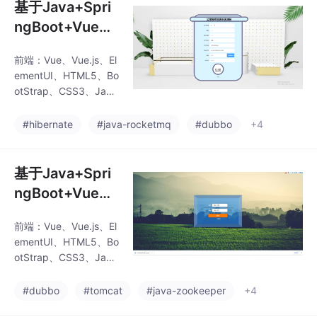
基于Java+Spri
ngBoot+Vue+H
TML5公寓报修
前端：Vue、Vue.js、El
管理系统(源码+
ementUI、HTML5、Bo
LW+调试文档
otStrap、CSS3、Java
+讲解等)/公寓
Script、jQuery、LayUI
后端：SpringBoot+My
维修管理系统/报
#hibernate
#java-rocketmq
#dubbo
+4
batis数据库：MySQ
修管理系统/公寓
L、SQLServer开发工
报修软件/公寓管
具：IDEA、Eclipse、N
基于Java+Spri
理维修平台/在线
avicat等✌关于毕设项
ngBoot+Vue+H
目技术实现问题讲解也
公寓报修系统/公
TML5人格障碍
可以给我留言咨
寓报修服务
前端：Vue、Vue.js、El
诊断系统(源码+
询！！！Vue 的指令系
ementUI、HTML5、Bo
统在程序设计中非常强
LW+调试文档
otStrap、CSS3、Java
大。通过 v-if、v-for 等
+讲解等)/人格
Script、jQuery、LayUI
指令，程
后端：SpringBoot+My
障碍/诊断系统/
#dubbo
#tomcat
#java-zookeeper
+4
batis数据库：MySQ
心理学/精神疾