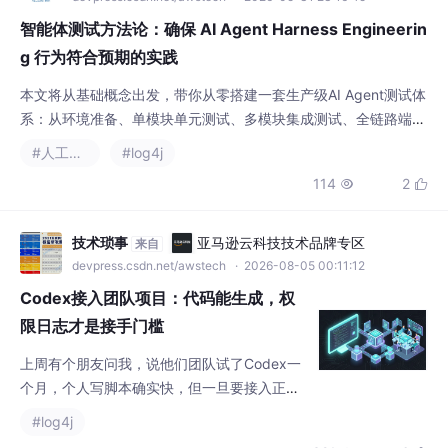
智能体测试方法论：确保 AI Agent Harness Engineerin
g 行为符合预期的实践
本文将从基础概念出发，带你从零搭建一套生产级AI Agent测试体
系：从环境准备、单模块单元测试、多模块集成测试、全链路端到
端测试，到自动化CI/CD集成，所有步骤都附带可直接运行的代码
#人工智能
#log4j
示例、工具选型和最佳实践。我们会以一个电商客服Agent为实战
114
2


案例，全程演示怎么把Agent的错误率从30%+降到2%以内。Harn
ess直译是“夹具、 harness”，在测试领域指的是一套标准化的测
试脚手架：包
技术琐事
亚马逊云科技技术品牌专区
来自
devpress.csdn.net/awstech
· 2026-08-05 00:11:12
Codex接入团队项目：代码能生成，权
限日志才是接手门槛
上周有个朋友问我，说他们团队试了Codex一
个月，个人写脚本确实快，但一旦要接入正式
项目，代码能跑，别人接手就懵了。这个问题
#log4j
很真实。现在AI编程工具从个人试用走向团队
321
6


协作是趋势，但大部分人只看到了Demo阶段