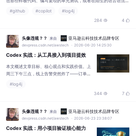
反复查阅文档。想象一下，如果能在你输入函数名的瞬间，IDE 就
#github
#copilot
#log4j
自动补全了后续的逻辑；或者只需写下一行中文注释，完整的业务
284
4


代码便跃然屏上；甚至当遇到棘手的报错时，侧边栏的助手能直接
给出修复方案并解释原因。这不再是科幻场景，而是当前智能编程
助手已经能够实现的日常。对于正在使用 VS Co
头像违规？？
亚马逊云科技技术品牌专区
来自
devpress.csdn.net/awstech
· 2026-06-20 14:25:30
Codex 实战：从工具接入到项目提效
本文概述文章目标、核心观点和实践价值。上
周三下午三点，线上告警突然炸了——订单超
时率达到 12%，调用链里一个工具类方法报 N
#log4j
ullPointerException。我翻日志、看代码，定
344
7


位到第三行就找到了 bug。但真正让我后背出
汗的，是发现这个 bug 就是我前一天用 Code
x 自动补全出来的那段代码。没错，AI 帮我写
头像违规？？
亚马逊云科技技术品牌专区
来自
了锅。这不是 Codex 的错，是我接入方式太
devpress.csdn.net/awstech
· 2026-06-23 23:38:07
糙了。
Codex 实战：用小项目验证核心能力
本文概述文章目标、核心观点和实践价值。最