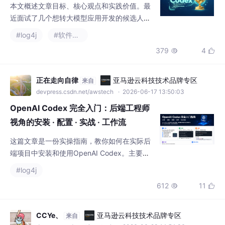
近面试了几个想转大模型应用开发的候选人，
我发现一个普遍现象：很多人简历上堆满了各
#log4j
#软件工程
种 API 调用的 Demo，但一旦问到“如何让 AI
379
4


在复杂业务逻辑中保持稳定性”，就哑火了。其
实，对于初级到中级的开发者来说，展示你对
AI 编程工具（如 OpenAI Codex）的深度掌
正在走向自律
亚马逊云科技技术品牌专区
来自
握，远比单纯展示你会写多少个 Prompt 更有
devpress.csdn.net/awstech
· 2026-06-17 13:50:03
说服力。今天我不打算讲那些虚无缥缈的概
OpenAI Codex 完全入门：后端工程师
视角的安装 · 配置 · 实战 · 工作流
这篇文章是一份实操指南，教你如何在实际后
端项目中安装和使用OpenAI Codex。主要内
容包括： Codex简介：它是一个能读取项目目
#log4j
录、修改代码、运行命令并提交变更diff的编
612
11


程Agent，适用于后端开发的痛点场景，如代
码重构、测试生成等。 安装选项： CLI（终端/
TUI）：适合macOS/Linux/WSL2用户，支持
CCYe、
亚马逊云科技技术品牌专区
来自
npm、Homebrew或独立二进制安装。 桌面A
devpress.csdn.net/awstech
· 2026-06-23 14:54:36