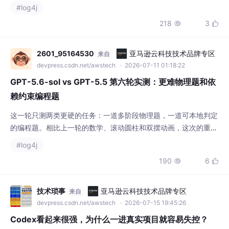
们不得不花费数天甚至数周时间去阅读源码、追踪调用链，才能勉
218
3


强拼凑出系统的整体架构。这种低效的探索过程不仅消耗精力，还
容易因为理解偏差引入新的 Bug。如果能有一种方法快速梳理代码
结构，自动生成清晰的文档，就能让我们把更多时间投
2601_95164530
亚马逊云科技技术品牌专区
来自
devpress.csdn.net/awstech
· 2026-07-11 01:18:22
GPT-5.6-sol vs GPT-5.5 第六轮实测：更难物理题和依
赖约束编程题
这一轮只测两类更硬的任务：一道多阶段物理题，一道可本地判定
的编程题。相比上一轮的数学、滚动圆柱和双摆动画，这次的重点
不是“能不能写得好看”，而是看模型能不能在约束变化、状态切
#log4j
换、依赖闭包、tie-break 规则里保持正确。和gpt-5.5本轮 4 个
190
6


请求全部 HTTP 200，全部。物理题两者都命中参考数值；编程题
两者都输出了可运行 Python，并通过同一组本地单元测试。的物
理题耗时明显更短，
技术琐事
亚马逊云科技技术品牌专区
来自
devpress.csdn.net/awstech
· 2026-07-15 19:45:26
Codex看起来很强，为什么一进真实项目就容易失控？