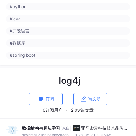
#python
#java
#开发语言
#数据库
#spring boot
log4j


订阅
写文章
0订阅用户
·
2.9w篇文章
数据结构与算法学习
亚马逊云科技技术品牌专
来自
区
devpress.csdn.net/awstech
· 2026-05-31 23:16:45