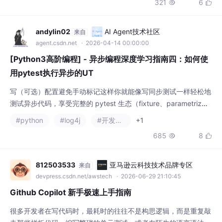
的爽感。真正决定一个项目能不能在团队里跑
起来的，不是模型有多聪明，而是权限怎么
andylin02
AI Agent技术社区
来自
管、日志怎么记、交付文档怎么写。我最近也
agent.csdn.net
· 2026-04-14 00:00:00
在带团队做Codex接入，踩了几个坑，今天把
[Python3高阶编程] - 异步编程深度学习指南四：如何使
这些经验拆开来聊聊。Codex
用pytest执行异步的UT
写（可选）配置避免手动标记这样你就能像写同步测试一样轻松地
测试异步代码，享受完整的 pytest 生态（fixture、parametriz
e、coverage 等）支持。
#python
#log4j
#开发语言
+1
685
8


812503533
亚马逊云科技技术品牌专区
来自
devpress.csdn.net/awstech
· 2026-06-29 21:10:45
Github Copilot 新手极速上手指南
很多开发者在写代码时，最耗时的往往不是构思逻辑，而是重复敲
击那些样板代码、编写繁琐的单元测试，或者在陌生的语言语法中