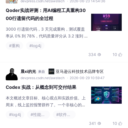
pp（GUI）：适合W
Qoder实战评测：用AI编程工具重构30
00行遗留代码的全过程
3000 行遗留代码，3 天完成重构，测试覆盖
率从 0% 到 78%，代码质量评分从 3.2 涨到 8.
1。如果没有 Qoder，这个工作量至少要 5
#重构
#log4j
天，而且测试和文档大概率会偷懒跳过。AI 编
334
10


程工具不是银弹——它不能替代你理解业务逻
辑——但在机械性、重复性的重构工作中，确
实能省 60% 以上的时间。关键是要知道什么
晨xi的光
亚马逊云科技技术品牌专区
来自
时候该信任 AI，什么时候该自己判断。如果你
devpress.csdn.net/awstech
· 2026-06-29 10:59:47
也在被遗留代码折磨，建议试一下。个人
Codex 实战：从概念到可交付结果
本文概述文章目标、核心观点和实践价值。上
周末，线上监控报警群炸了。一个非核心的支
付回调接口响应时间从 200ms 飙升到 2s，直
#log4j
#性能优化
#软件工程
接拖垮了整个订单服务的吞吐量。如果是半年
341
10


前，我得先拉日志、看链路、复现问题，这一
套流程下来，黄金半小时早就过去了。这次，