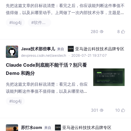
先把这篇文章的目标说清楚：看完之后，你应该能判断这件事值不
值得做，以及从哪里动手。上周做了一次内部技术分享，主题是关
于将 Codex 接入我们现有的 Java 微服务架构。讲的时候 PPT 做
#log4j
#软件工程
得挺漂亮，模型响应速度快、代码生成率高，看着确实诱人。但回
280
8


到工位，我刚把生成的几个 Service 方法合并到主干分支，CI/CD
流水线直接报错，连带着把一个无关的单元测试给跑挂了。
Java技术那些事儿
亚马逊云科技技术品牌专区
来自
devpress.csdn.net/awstech
· 2026-07-21 19:37:07
Claude Code到底能不能干活？别只看
Demo 和跑分
先把这篇文章的目标说清楚：看完之后，你应
该能判断这件事值不值得做，以及从哪里动
手。最近身边讨论 AI 编程工具的人越来越多，
#log4j
很多团队开始尝试把 Claude Code、Codex
301
10


这类工具引入工作流。但作为一直在一线写 Ja
va 代码的开发者，我观察到一种很普遍的现
象：个人用的时候觉得效率翻倍，一旦放到团
苏打水com
亚马逊云科技技术品牌专区
来自
队协作里，产出质量就开始不稳定。这周我把
devpress.csdn.net/awstech
· 2026-07-21 16:30:38