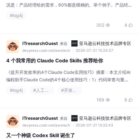
说：“用户注册流程要优化，现在的转化率太低。这句话藏着无数
#log4j
问题：现在的转化率是多少？目标是多少？瓶颈在注册页面还是邮
302
4


件验证？要不要支持第三方登录？要不要A/B测试？要测多久？程
序员的工作，不是等产品经理把这些问题全想清楚。而是帮产品经
理理清这些问题，把模糊的需求变成可执行的方案。A
ITresearchGuest
亚马逊云科技技术品牌专区
来自
devpress.csdn.net/awstech
· 2026-07-21 15:24:37
4 个我常用的 Claude Code Skills 推荐给你
《提升开发效率的4个Claude Code实用技巧》摘要：本文介绍AI
编程助手Claude Code的4个核心使用技巧：1）代码审查与重
构，快速发现并修复代码问题；2）将自然语言描述转化为完整测
#log4j
#人工智能
#开发语言
试用例；3）自动生成代码文档和注释；4）通过"思维链"方式分解
169
6


复杂逻辑需求。这些技巧分别针对代码质量、测试覆盖、文档编写
和复杂逻辑处理等开发痛点，能显著提升编码效率。文章建议开发
者结合实际项目灵活组合使用这
ITresearchGuest
亚马逊云科技技术品牌专区
来自
devpress.csdn.net/awstech
· 2026-07-21 15:22:43
又一个神级 Codex Skill 诞生了