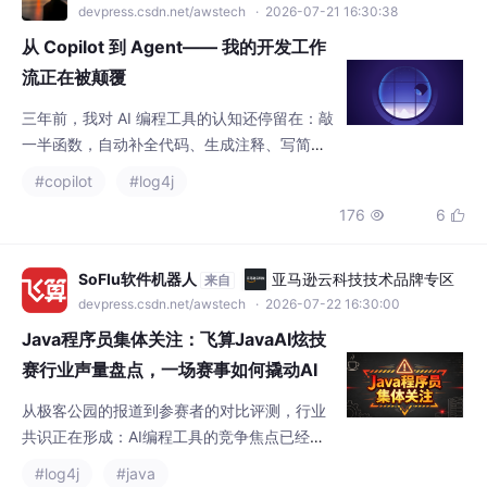
Claude Code 结合自己的实际项目重新走了一
从 Copilot 到 Agent—— 我的开发工作
流正在被颠覆
三年前，我对 AI 编程工具的认知还停留在：敲
一半函数，自动补全代码、生成注释、写简单
工具方法。当时只把它当成高级代码提示器，
#copilot
#log4j
能少敲几十行重复逻辑，仅此而已。但近一
176
6


年，Code Agent 彻底改写了我的整套研发流
程：它能读懂需求 Issue、自动拉分支改代
码、修复线上 Bug、生成完整单元测试、提交
SoFlu软件机器人
亚马逊云科技技术品牌专区
来自
PR 并附带改动说明，甚至自主排查接口报
devpress.csdn.net/awstech
· 2026-07-22 16:30:00
错、优化 SQL 慢查询。AI 不再只是 “辅助敲代
Java程序员集体关注：飞算JavaAI炫技
码”
赛行业声量盘点，一场赛事如何撬动AI
编程赛道
从极客公园的报道到参赛者的对比评测，行业
共识正在形成：AI编程工具的竞争焦点已经
从"代码补全质量"转移到"工程生成能力"。
#log4j
#java
《当其他AI只会补全代码时，飞算JavaAI在引