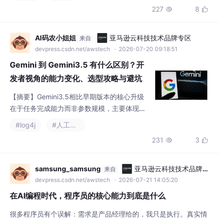
227
8


导你完成整个工程》——这篇对比评测文章从
工程化角度分析了飞算JavaAI与通用AI工具的
差异，强调了"工程级智能引导"和"十大专家A
AI码农小姐姐
亚马逊云科技技术品牌专区
来自
gent"的独特价值。参赛者的文章反映出一个
devpress.csdn.net/awstech
· 2026-07-20 09:18:51
趋势：开发者不再是"盲目崇拜AI"或"一味排斥
Gemini 到 Gemini3.5 有什么区别？开
AI"，
发者视角的能力变化、选型攻略与避坑
指南
【摘要】Gemini3.5相比早期版本的核心升级
在于任务完成能力而非参数规模，主要体现
在：1）复杂指令拆解（如多文件代码重构）；
#log4j
#人工智能
2）多模态联合理解（图表/文档分析）；3）
231
3


工具调用与流程衔接（自主决策下一步动
作）。开发者选型时需注意：适合场景（代码
排错、文档处理等）优先选用新模型，简单任
samsung_samsung
亚马逊云科技技术品牌
来自
务（短文本改写）仍可用轻量模型降低成本。
专区
devpress.csdn.net/awstech
· 2026-07-21 14:05:20
建议通过包含脏数据/模糊需求的真实测试集验
在AI编程时代，程序员的核心能力到底是什么
证，关注业务完成率而非单次回答质
很多程序员有个误解：需求是产品经理给的，我只是执行。真实情
况是：产品经理给的需求，60%都是模糊的。举个例子。产品经理