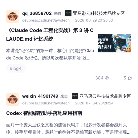
我直接让团队的主管在测试环境里打开了 Cod
qq_36858702
亚马逊云科技技术品牌专区
来自
ex。很多同行对 AI 编程助手的印象还停留在
devpress.csdn.net/awstech
· 2026-06-29 20:26:53
“帮我写个 CRUD”或者“生成单元测试”的阶段。
《Claude Code 工程化实战》第 3 讲 C
LAUDE.md 记忆系统
本讲是"记忆层"的第一讲、核心目的是把"Clau
de Code 没记忆、所以每次都从零开始"这个
根本问题讲透。Claude Code 的记忆系统由四
#log4j
个层级组成、按优先级从低到高是：用户级（
384
5


weixin_41961749
亚马逊云科技技术品牌专区
来自
devpress.csdn.net/awstech
· 2026-07-04 23:26:24
Codex 智能编程助手落地应用指南
面对一个庞大且缺乏文档的遗留代码库，很多开发者都会感到头
疼。接手新项目时，最耗时的往往不是编写新功能，而是理清现有
的逻辑脉络，搞清楚那些“黑盒”模块到底在做什么。很多时候，我
#log4j