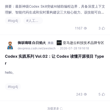
摘要：最新神级Codex Skill突破AI辅助编程边界，具备深度上下文
理解、智能代码生成和实时重构建议三大核心能力。该技能可自动
生成符合项目架构的完整代码模块，如根据自然语言描述创建包含
#log4j
#人工智能
Controller、Service层的Spring Boot订单管理系统。目前已集成
1167
3


至最新Codex插件，支持开发者通过快捷键调用特定场景解决方
案。这项技术将重复编码工作交给AI处理，使开发者能更专注于业
务创新
御坂嘀喵 白日焰火
亚马逊云科技技术品牌专区
来自
devpress.csdn.net/awstech
· 2026-07-28 19:16:18
Codex 实践系列 Vol.02：让 Codex 读懂开源项目 Type
r
hello。
#log4j
243
5


林向北_AI实战
亚马逊云科技技术品牌专区
来自