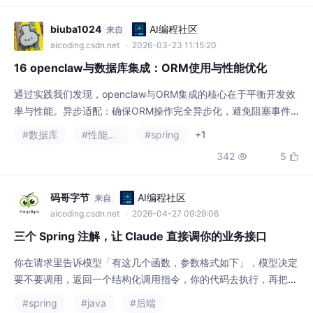
就是 Spring AI 最大价值。
biuba1024
AI编程社区
来自
aicoding.csdn.net
· 2026-03-23 11:15:20
16 openclaw与数据库集成：ORM使用与性能优化
通过实践我们发现，openclaw与ORM集成的核心在于平衡开发效
率与性能。异步适配：确保ORM操作完全异步化，避免阻塞事件
循环连接池调优：根据业务并发量合理配置连接池参数查询监控：
#数据库
#性能优化
#spring
+1
建立慢查询日志机制，及时发现性能瓶颈缓存策略：对热点数据实
342
5


施多级缓存，减轻数据库压力在某实际项目中，通过上述优化措
施，我们将订单查询接口的响应时间从1200ms优化至300ms，同
时代码维护成本降低了40%。这证明在o
码哥字节
AI编程社区
来自
aicoding.csdn.net
· 2026-04-27 09:29:06
三个 Spring 注解，让 Claude 直接调你的业务接口
你在请求里告诉模型「有这几个函数，参数格式如下」，模型决定
要不要调用，返回一个结构化调用指令，你的代码去执行，再把结
果塞回 Prompt。你的服务独立部署成一个 MCP Server，任何支
#spring
#java
#后端
持 MCP 协议的客户端——Claude Desktop、Cursor、自己写的