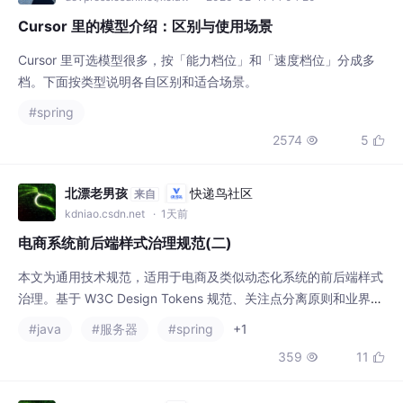
Cursor 里的模型介绍：区别与使用场景
Cursor 里可选模型很多，按「能力档位」和「速度档位」分成多
档。下面按类型说明各自区别和适合场景。
#spring
2574
5


北漂老男孩
快递鸟社区
来自
kdniao.csdn.net
· 1天前
电商系统前后端样式治理规范(二)
本文为通用技术规范，适用于电商及类似动态化系统的前后端样式
治理。基于 W3C Design Tokens 规范、关注点分离原则和业界最
佳实践编写。：后端只传递设计决策的值，前端自主决定如何用 C
#java
#服务器
#spring
+1
SS 实现。：建立设计侧 → 令牌 JSON → 多端输出的完整流水
359
11


线。：配置键线性膨胀，新增模式（如高对比度模式）继续翻
倍。：将裸色值改为语义令牌，前端建立 CSS 变量层。：从后端