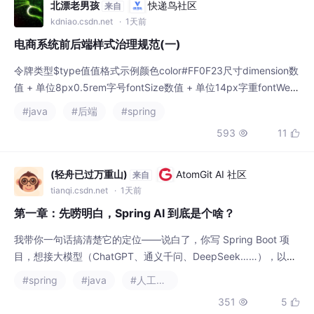
VO 中移除布局属性
北漂老男孩
快递鸟社区
来自
kdniao.csdn.net
· 1天前
电商系统前后端样式治理规范(一)
令牌类型$type值值格式示例颜色color#FF0F23尺寸dimension数
值 + 单位8px0.5rem字号fontSize数值 + 单位14px字重fontWeig
ht数值 / 关键字400bold圆角数值 + 单位4px间距spacing数值 +
#java
#后端
#spring
单位8px阴影shadowCSS shadow 值时间duration数值 + 单位20
593
11


0ms。
(轻舟已过万重山)
AtomGit AI 社区
来自
tianqi.csdn.net
· 1天前
第一章：先唠明白，Spring AI 到底是个啥？
我带你一句话搞清楚它的定位——说白了，你写 Spring Boot 项
目，想接大模型（ChatGPT、通义千问、DeepSeek……），以前
你怎么办？自己写 HTTP 请求，拼 JSON，处理流式响应，适配
#spring
#java
#人工智能
各家不同的 API 格式，写一堆工具类。如果明天你觉得 OpenAI
351
5


太贵要切到 DeepSeek，改一行配置完事，业务代码零改动——这