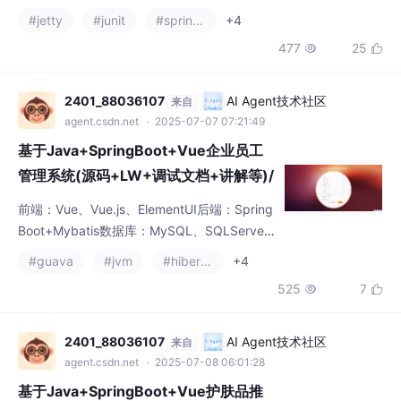
477
25


询！！！Vue 在程序设计中具有诸多优势。它
的简洁语法、组件化开发、强大的指令系统和
有效的状态管理，使得程序设计者能够快速构
2401_88036107
AI Agent技术社区
来自
建出高性能、交互性强的应用程序。无论是小
agent.csdn.net
· 2025-07-07 07:21:49
型项目还是大
基于Java+SpringBoot+Vue企业员工
管理系统(源码+LW+调试文档+讲解等)/
员工管理软件/企业管理系统/人力资源管
前端：Vue、Vue.js、ElementUI后端：Spring
理系统/员工信息管理系统/人事管理系
Boot+Mybatis数据库：MySQL、SQLServer
统/员工考勤系统/薪资管理系统
开发工具：IDEA、Eclipse、Navicat等✌关于
#guava
#jvm
#hibernate
+4
毕设项目技术实现问题讲解也可以给我留言咨
525
7


询！！！Vue 在程序设计中具有诸多优势。它
的简洁语法、组件化开发、强大的指令系统和
有效的状态管理，使得程序设计者能够快速构
2401_88036107
AI Agent技术社区
来自
建出高性能、交互性强的应用程序。无论是小
agent.csdn.net
· 2025-07-08 06:01:28
型项目还是大
基于Java+SpringBoot+Vue护肤品推
荐系统(源码+LW+调试文档+讲解等)/护
肤品推荐/护肤产品推荐/最佳护肤品/护