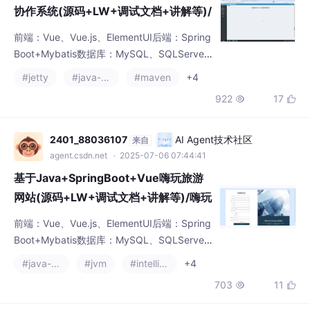
前端：Vue、Vue.js、ElementUI后端：Spring
合作/商城协作解决方案/城乡一体化系
Boot+Mybatis数据库：MySQL、SQLServer
统/商城管理软件/协作工具
开发工具：IDEA、Eclipse、Navicat等✌关于
#jetty
#java-consul
#maven
+4
毕设项目技术实现问题讲解也可以给我留言咨
922
17


询！！！Vue 在程序设计中具有诸多优势。它
的简洁语法、组件化开发、强大的指令系统和
有效的状态管理，使得程序设计者能够快速构
2401_88036107
AI Agent技术社区
来自
建出高性能、交互性强的应用程序。无论是小
agent.csdn.net
· 2025-07-06 07:44:41
型项目还是大
基于Java+SpringBoot+Vue嗨玩旅游
网站(源码+LW+调试文档+讲解等)/嗨玩
旅游/旅游网站/在线旅游/旅游平台/旅游
前端：Vue、Vue.js、ElementUI后端：Spring
景点/旅游攻略/旅游线路/旅游预订/旅游
Boot+Mybatis数据库：MySQL、SQLServer
折扣/旅游体验
开发工具：IDEA、Eclipse、Navicat等✌关于
#java-zookeeper
#jvm
#intellij-idea
+4
毕设项目技术实现问题讲解也可以给我留言咨
703
11


询！！！Vue 在程序设计中具有诸多优势。它
的简洁语法、组件化开发、强大的指令系统和
有效的状态管理，使得程序设计者能够快速构
2401_88036107
AI Agent技术社区
来自
建出高性能、交互性强的应用程序。无论是小
agent.csdn.net
· 2025-07-06 06:53:05