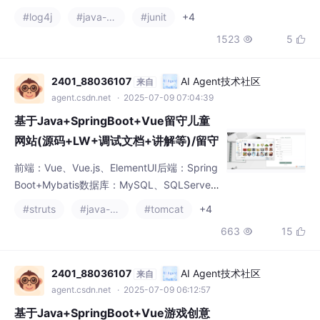
1523
5


询！！！Vue 在程序设计中具有诸多优势。它
的简洁语法、组件化开发、强大的指令系统和
有效的状态管理，使得程序设计者能够快速构
2401_88036107
AI Agent技术社区
来自
建出高性能、交互性强的应用程序。无论是小
agent.csdn.net
· 2025-07-09 07:04:39
型项目还是大
基于Java+SpringBoot+Vue留守儿童
网站(源码+LW+调试文档+讲解等)/留守
儿童关爱网站/留守儿童教育平台/留守儿
前端：Vue、Vue.js、ElementUI后端：Spring
童心理辅导网站/留守儿童资源网/留守儿
Boot+Mybatis数据库：MySQL、SQLServer
童论坛/留守儿童社区
开发工具：IDEA、Eclipse、Navicat等✌关于
#struts
#java-consul
#tomcat
+4
毕设项目技术实现问题讲解也可以给我留言咨
663
15


询！！！Vue 在程序设计中具有诸多优势。它
的简洁语法、组件化开发、强大的指令系统和
有效的状态管理，使得程序设计者能够快速构
2401_88036107
AI Agent技术社区
来自
建出高性能、交互性强的应用程序。无论是小
agent.csdn.net
· 2025-07-09 06:12:57
型项目还是大
基于Java+SpringBoot+Vue游戏创意
工坊与推广平台(源码+LW+调试文档
+讲解等)/游戏开发/游戏设计/游戏策划/