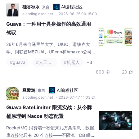
析、Striped锁池
Guava：一种用于具身操作的高效通用
驾驭
26年6月来自马里兰大学、UIUC、滑铁卢大
学、阿联酋MBZUAI、UPenn和Amazon公司F
AR的论文“Guava: An Effective and Universal
#guava
#人工智能
#机器人
+3
Harness for Embodied Manipulation”。基于
800
20


大规模视觉-语言数据训练的语言模型在具身智
体领域展现出巨大潜力。通过“具身工具使用”
来驾驭这些模型，结合高层推理与负责感知、
豆瓣鸡
AI编程社区
来自
规划及控制的外部模块，为
aicoding.csdn.net
· 2026-07-17 11:03:21
Guava RateLimiter 限流实战：从令牌
桶原理到 Nacos 动态配置
RocketMQ 消费端一秒进来几万条消息，数据
库连接池只有 20 个连接——不限流，DB 瞬间
打满。Guava 的 RateLimiter 就是给消费端加
#guava
#微服务
一个水龙头：令牌桶出令牌，消费线程抢到令