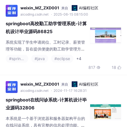
springboot高校勤工助学管理系统-计算
机设计毕业源码86825
系统实现了学生申请岗位、工时记录、薪资管
理等功能，旨在提供便捷的勤工助学管理方
式，促进学生参与勤工助学的积极性与工作效
#spring boot
#java
#eclipse
+4
率。本研究的成果将为高校勤工助学管理工作
817
18


的信息化、智能化发展提供有力支持，推动校
园管理水平的提升，为学生提供更加便捷、高
效的勤工助学服务，具有重要的实践意义和社
weixin_MZ_ZXD001
AI编程社区
来自
会价值。
aicoding.csdn.net
· 2024-11-17 16:28:31
springboot在线问诊系统-计算机设计毕
业源码32806
本系统是一个基于浏览器和服务器架构平台的
在线问诊系统，具有完整的信息处理功能。采
用跨平台的Java语言开发，利用web浏览器可
#spring boot
#java
#spring
+4
以使工作人员对应用程序进行操作，实现对系