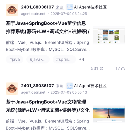
型项目还是大
基于Java+SpringBoot+Vue留学信息
推荐系统(源码+LW+调试文档+讲解等)/
留学咨询服务/海外留学规划/留学申请指
前端：Vue、Vue.js、ElementUI后端：Spring
导/留学信息平台/留学机构推荐/留学生
Boot+Mybatis数据库：MySQL、SQLServer
活指南/留学费用预算
开发工具：IDEA、Eclipse、Navicat等✌关于
#java
#java-ee
#spring cloud
+4
毕设项目技术实现问题讲解也可以给我留言咨
531
17


询！！！Vue 在程序设计中具有诸多优势。它
的简洁语法、组件化开发、强大的指令系统和
有效的状态管理，使得程序设计者能够快速构
2401_88036107
AI Agent技术社区
来自
建出高性能、交互性强的应用程序。无论是小
agent.csdn.net
· 2025-07-09 05:55:43
型项目还是大
基于Java+SpringBoot+Vue文物管理
系统(源码+LW+调试文档+讲解等)/文化
遗产保护系统/博物馆管理系统/文物收藏
前端：Vue、Vue.js、ElementUI后端：Spring
管理软件/文物保护技术应用/文物鉴定系
Boot+Mybatis数据库：MySQL、SQLServer
统/古迹保护管理系统
开发工具：IDEA、Eclipse、Navicat等✌关于
#log4j
#java-rocketmq
#junit
+4
毕设项目技术实现问题讲解也可以给我留言咨