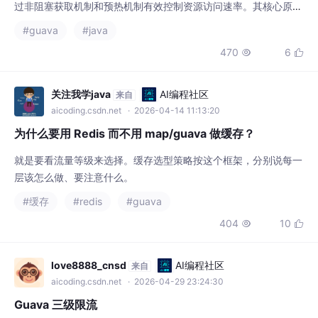
持突发流量和冷启动平滑过渡。在跑批场景中，RateLimiter可灵
470
6


活控制任务提交或完成速率，保护下游资源。通过tryAcquire快速
路径和无锁设计优化高并发性能，是应对大流量场景的轻量级解决
方案。
关注我学java
AI编程社区
来自
aicoding.csdn.net
· 2026-04-14 11:13:20
为什么要用 Redis 而不用 map/guava 做缓存？
就是要看流量等级来选择。缓存选型策略按这个框架，分别说每一
层该怎么做、要注意什么。
#缓存
#redis
#guava
404
10


love8888_cnsd
AI编程社区
来自
aicoding.csdn.net
· 2026-04-29 23:24:30
Guava 三级限流
当前方案的定位是"单实例部署下的轻量级接口防护"，在成本、复
杂度和安全性之间取一个平衡点。对于中小型项目，这个平衡点通