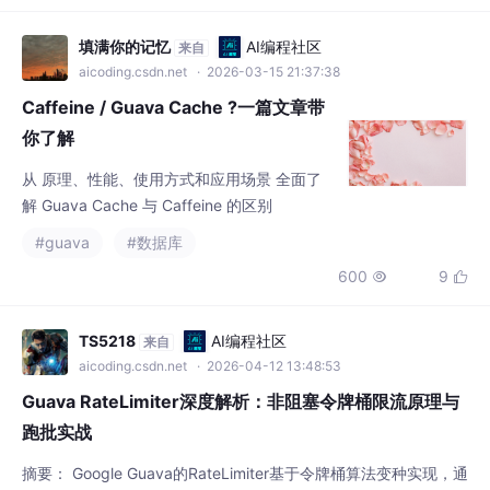
实际转速低于设定值时，speed_error为正，PI
aicoding.csdn.net
· 2026-03-15 21:37:38
D输出增大占空比让绕组通电时间变长，相当
Caffeine / Guava Cache ?一篇文章带
于给电机"加油"
你了解
从 原理、性能、使用方式和应用场景 全面了
解 Guava Cache 与 Caffeine 的区别
#guava
#数据库
600
9


TS5218
AI编程社区
来自
aicoding.csdn.net
· 2026-04-12 13:48:53
Guava RateLimiter深度解析：非阻塞令牌桶限流原理与
跑批实战
摘要： Google Guava的RateLimiter基于令牌桶算法变种实现，通
过非阻塞获取机制和预热机制有效控制资源访问速率。其核心原理
采用时间驱动计算令牌数量，通过状态变量动态管理令牌分配，支
#guava
#java