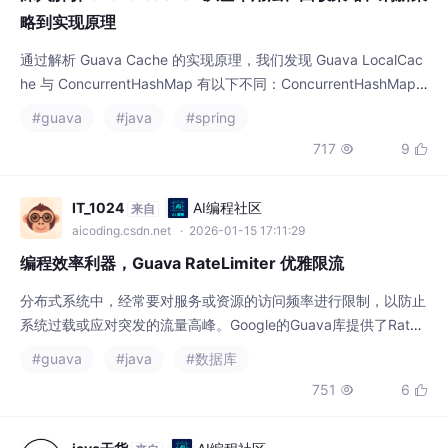
通过解析 Guava Cache 的实现原理，我们发现 Guava LocalCac
he 与 ConcurrentHashMap 有以下不同：ConcurrentHashMap ”
分段控制并发“是隐式的（实现中没有Segment对象），而 LocalC
#guava
#java
#spring
ache 是显式的。在 JDK 1.8 之后，ConcurrentHashMap 采用实
717
9


现：当 put 的元素在哈希桶数组中不存在时，直接 CAS
IT_1024
AI编程社区
来自
aicoding.csdn.net
· 2026-01-15 17:11:29
编程效率利器，Guava RateLimiter 优雅限流
分布式系统中，经常要对服务或资源的访问频率进行限制，以防止
系统过载或应对突发的流量高峰。Google的Guava库提供了RateL
imiter这一强大且灵活的组件，用于实现速率限制。一、RateLimit
#guava
#java
#数据库
er的原理与特性二、RateLimiter的功能与使用方法三、适用场景
751
6


四、使用案例五、实现机制六、最佳实践。
java干货
AI编程社区
来自
aicoding.csdn.net
· 2026-01-19 07:59:55