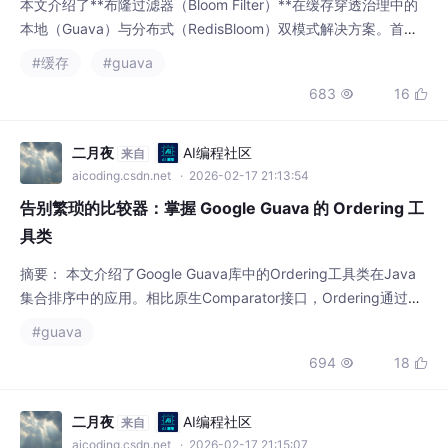
分析了缓存穿透的攻击模型与传统方案的缺陷，指出布隆过滤器能
#缓存
#guava
高效防御随机Key攻击。随后详细讲解了布隆过滤器的数学原理，
683
16


包括空间优化公式和误判率计算。在实现层面，分别给出了Guava
本地模式和RedisBloom分布式模式的生产级代码示例，并针对分
布式场景提
二月夜
AI编程社区
来自
aicoding.csdn.net
· 2026-02-17 21:13:54
告别繁琐的比较器：掌握 Google Guava 的 Ordering 工
具类
摘要： 本文介绍了Google Guava库中的Ordering工具类在Java
集合排序中的应用。相比原生Comparator接口，Ordering通过链
式调用提供了更优雅、可读性更强的复杂排序实现方式。文章详细
#guava
展示了Ordering的多种创建方法（自然排序、包装Comparator、
694
18


显式顺序等），重点讲解了其核心的链式组合操作（空值处理、逆
序、多级排序等），并提供了实用的集合操作方法（检查排序状
二月夜
AI编程社区
来自
aicoding.csdn.net
· 2026-02-17 21:15:07
深入理解 Guava 新集合类型：超越 JDK 的数据结构利器