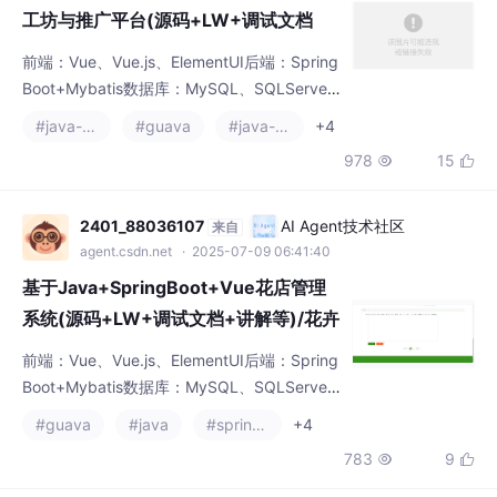
前端：Vue、Vue.js、ElementUI后端：Spring
创意市集/工坊制作/游戏资源共享/游戏
Boot+Mybatis数据库：MySQL、SQLServer
推广策略/游戏市场营销
开发工具：IDEA、Eclipse、Navicat等✌关于
#java-rabbitmq
#guava
#java-zookeeper
+4
毕设项目技术实现问题讲解也可以给我留言咨
978
15


询！！！Vue 在程序设计中具有诸多优势。它
的简洁语法、组件化开发、强大的指令系统和
有效的状态管理，使得程序设计者能够快速构
2401_88036107
AI Agent技术社区
来自
建出高性能、交互性强的应用程序。无论是小
agent.csdn.net
· 2025-07-09 06:41:40
型项目还是大
基于Java+SpringBoot+Vue花店管理
系统(源码+LW+调试文档+讲解等)/花卉
管理软件/花店收银系统/花店进销存软
前端：Vue、Vue.js、ElementUI后端：Spring
件/花店销售系统/花卉库存管理/花店订
Boot+Mybatis数据库：MySQL、SQLServer
单管理/花店会员管理系统
开发工具：IDEA、Eclipse、Navicat等✌关于
#guava
#java
#spring boot
+4
毕设项目技术实现问题讲解也可以给我留言咨
783
9


询！！！Vue 在程序设计中具有诸多优势。它
的简洁语法、组件化开发、强大的指令系统和
有效的状态管理，使得程序设计者能够快速构
2401_88036107
AI Agent技术社区
来自
建出高性能、交互性强的应用程序。无论是小
agent.csdn.net
· 2025-07-09 06:35:55