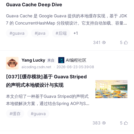
Guava Cache 是 Google Guava 提供的本地缓存实现，基于 JDK
7 的 ConcurrentHashMap 分段锁设计。它支持自动加载、容量控
制、过期策略和基于引用的回收机制，但已停止更新，Google 推
#guava
#java
#后端
+1
荐使用 Caffeine 替代。 核心架构采用三层设计：LoadingCache
341
5


→ LocalCache → Segment[]，每个 Segment 包含哈希表、写入
队
Yang Lucky
AI编程社区
来自
aicoding.csdn.net
· 2026-06-23 05:39:08
[037][缓存模块]基于 Guava Striped
的声明式本地锁设计与实现
本文介绍了一种基于Guava Striped的声明式
本地锁解决方案，通过结合Spring AOP与SpE
L表达式实现细粒度并发控制。该方案通过@L
#缓存
#guava
ocalLockable注解标记需要同步的方法，支持
383
5


动态生成锁key（基于业务参数）和可控超时
机制，底层使用Guava Striped创建固定数量
的锁实例（默认1024个）以提高内存效率。文
硅谷秋水
AI编程社区
来自
章详细解析了核心实现，包括SpEL表达式解
aicoding.csdn.net
· 2026-06-25 00:15:00