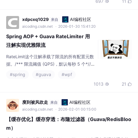
xdpcxq1029
AI编程社区
来自
aicoding.csdn.net
· 2026-01-30 15:41:20
Spring AOP + Guava RateLimiter 用
注解实现优雅限流
RateLimit这个注解承载了限流的所有配置元数
据。/*** 限流阈值 (QPS)，默认每秒 5 个*//*
** 获取令牌的策略* true: 阻塞模式（直到拿到
#spring
#guava
#wpf
令牌或超时）* false: 非阻塞模式（拿不到立
1013
21


即失败）*//*** 阻塞等待的超时时间（仅当 bl
ock=true 时生效）* 默认 0，表示无限等待*//
*** 超时时间单位*//*** 预热时间* 默认 0 (S
廋到被风吹走
AI编程社区
来自
moothBur
aicoding.csdn.net
· 2026-02-01 00:15:00
【缓存优化】缓存穿透：布隆过滤器（Guava/RedisBloo
m）
本文介绍了**布隆过滤器（Bloom Filter）**在缓存穿透治理中的
本地（Guava）与分布式（RedisBloom）双模式解决方案。首先