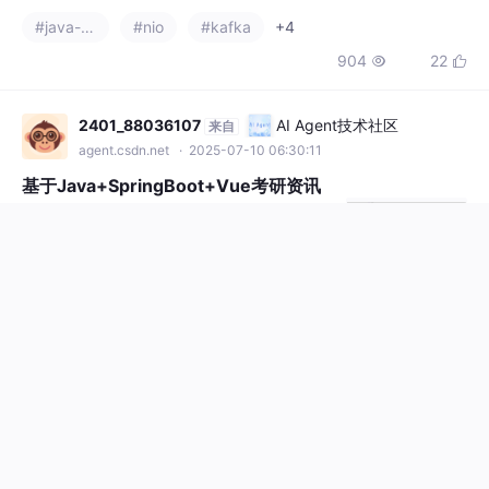
904
22


询！！！Vue 在程序设计中具有诸多优势。它
的简洁语法、组件化开发、强大的指令系统和
有效的状态管理，使得程序设计者能够快速构
2401_88036107
AI Agent技术社区
来自
建出高性能、交互性强的应用程序。无论是小
agent.csdn.net
· 2025-07-10 06:30:11
型项目还是大
基于Java+SpringBoot+Vue考研资讯
系统(源码+LW+调试文档+讲解等)/考研
信息/研究生考试资讯/考研最新消息/考
前端：Vue、Vue.js、ElementUI后端：Spring
研动态/考研政策/考研报名资讯/考研备
Boot+Mybatis数据库：MySQL、SQLServer
考资讯/考研成绩查询
开发工具：IDEA、Eclipse、Navicat等✌关于
#java-ee
#spring cloud
#junit
+4
毕设项目技术实现问题讲解也可以给我留言咨
335
5


询！！！Vue 在程序设计中具有诸多优势。它
的简洁语法、组件化开发、强大的指令系统和
有效的状态管理，使得程序设计者能够快速构
2401_88036107
AI Agent技术社区
来自
建出高性能、交互性强的应用程序。无论是小
agent.csdn.net
· 2025-07-10 06:18:43
型项目还是大
基于Java+SpringBoot+Vue考务管理
系统(源码+LW+调试文档+讲解等)/考务
管理软件/考务管理平台/考试管理系统/