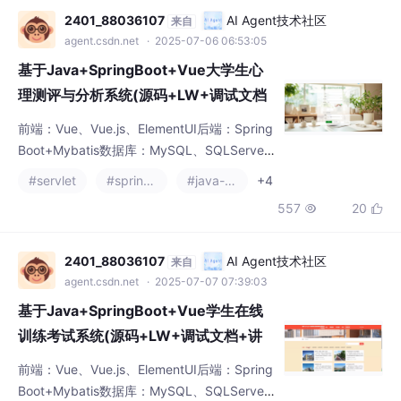
型项目还是大
基于Java+SpringBoot+Vue大学生心
理测评与分析系统(源码+LW+调试文档
+讲解等)/大学生心理健康测评/心理测评
前端：Vue、Vue.js、ElementUI后端：Spring
软件/心理分析系统/大学生心理评估工
Boot+Mybatis数据库：MySQL、SQLServer
具/心理测试系统/大学生心理素质评估
开发工具：IDEA、Eclipse、Navicat等✌关于
#servlet
#spring cloud
#java-rocketmq
+4
毕设项目技术实现问题讲解也可以给我留言咨
557
20


询！！！Vue 在程序设计中具有诸多优势。它
的简洁语法、组件化开发、强大的指令系统和
有效的状态管理，使得程序设计者能够快速构
2401_88036107
AI Agent技术社区
来自
建出高性能、交互性强的应用程序。无论是小
agent.csdn.net
· 2025-07-07 07:39:03
型项目还是大
基于Java+SpringBoot+Vue学生在线
训练考试系统(源码+LW+调试文档+讲
解等)/在线教育/学生考试/在线训练/在线
前端：Vue、Vue.js、ElementUI后端：Spring
测试/学生自测/在线自测系统/在线学习
Boot+Mybatis数据库：MySQL、SQLServer
平台/学生考试系统/在线模拟考试
开发工具：IDEA、Eclipse、Navicat等✌关于
#jetty
#junit
#spring boot
+4
毕设项目技术实现问题讲解也可以给我留言咨