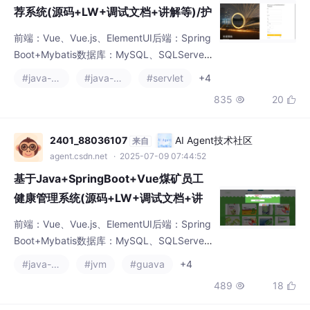
前端：Vue、Vue.js、ElementUI后端：Spring
肤品评价系统/护肤品选购指南/护肤品排
Boot+Mybatis数据库：MySQL、SQLServer
行/美容护肤品推荐
开发工具：IDEA、Eclipse、Navicat等✌关于
#java-rocketmq
#java-ee
#servlet
+4
毕设项目技术实现问题讲解也可以给我留言咨
835
20


询！！！Vue 在程序设计中具有诸多优势。它
的简洁语法、组件化开发、强大的指令系统和
有效的状态管理，使得程序设计者能够快速构
2401_88036107
AI Agent技术社区
来自
建出高性能、交互性强的应用程序。无论是小
agent.csdn.net
· 2025-07-09 07:44:52
型项目还是大
基于Java+SpringBoot+Vue煤矿员工
健康管理系统(源码+LW+调试文档+讲
解等)/煤矿工人健康管理/矿工健康监测/
前端：Vue、Vue.js、ElementUI后端：Spring
煤矿员工体检系统/矿工健康管理系统/煤
Boot+Mybatis数据库：MySQL、SQLServer
矿职工健康保障/煤矿安全健康体系
开发工具：IDEA、Eclipse、Navicat等✌关于
#java-consul
#jvm
#guava
+4
毕设项目技术实现问题讲解也可以给我留言咨
489
18


询！！！Vue 在程序设计中具有诸多优势。它
的简洁语法、组件化开发、强大的指令系统和
有效的状态管理，使得程序设计者能够快速构
2401_88036107
AI Agent技术社区
来自
建出高性能、交互性强的应用程序。无论是小
agent.csdn.net
· 2025-07-09 06:24:25