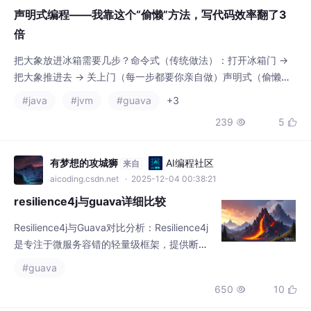
把大象放进冰箱需要几步？命令式（传统做法）：打开冰箱门 →
把大象推进去 → 关上门（每一步都要你亲自做）声明式（偷懒做
法）：冰箱里要有一头大象（你只提需求，不用管过程）我之所以
#java
#jvm
#guava
+3
痴迷于做这些开源工具，不是因为技术多牛，而是因为我真的受够
239
5


了重复劳动。每次看到有人用我的工具，5分钟搞定原来要1天的任
务，那种成就感比我自己写完一个项目还强烈。paohaijiao这些工
具免费、开源、轻量，专门解决那些“必
有梦想的攻城狮
AI编程社区
来自
aicoding.csdn.net
· 2025-12-04 00:38:21
resilience4j与guava详细比较
Resilience4j与Guava对比分析：Resilience4j
是专注于微服务容错的轻量级框架，提供断路
器、限流器等模块化功能，支持Java8+函数
#guava
式编程和监控集成；Guava则是通用Java工具
650
10


库，其RateLimiter仅提供基础限流功能。Resil
ience4j适用于需要复杂配置和监控的微服务场
景，而Guava更适合单机应用的简单限流需
weixin_MZ_ZXD001
AI编程社区
来自
求。两者社区均活跃，但Resilience4j更专
aicoding.csdn.net
· 2025-06-15 08:15:00