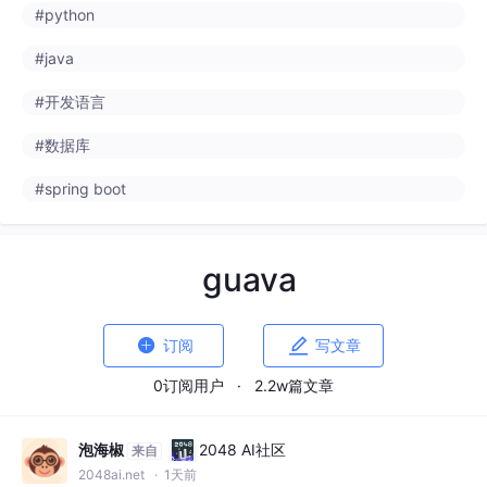
#java
#开发语言
#数据库
#spring boot
guava


订阅
写文章
0订阅用户
·
2.2w篇文章
泡海椒
2048 AI社区
来自
2048ai.net
· 1天前
声明式编程——我靠这个“偷懒”方法，写代码效率翻了3
倍