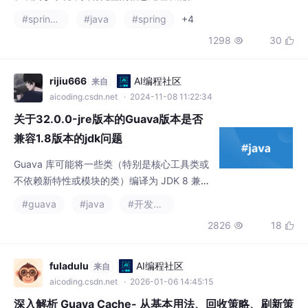
1298
30


统各方面信息的操作，方便办公，减少不必要
的成本消耗。系统遵循MVC思想，使用spring
boot类封装进行逻辑控制，使用Java技术完成
rijiu666
AI编程社区
来自
所访问页面的显示，利用MySQL数据库存储数
aicoding.csdn.net
· 2024-11-08 11:22:34
据，最后由Tomcat服务器完成网站发布，系统
关于32.0.0-jre版本的Guava版本是否
可以在多
兼容1.8版本的jdk问题
Guava 库可能将一些类（特别是核心工具类或
不依赖新特性或模块的类）编译为 JDK 8 兼容
的字节码（major version 52），以便与更广
#guava
#java
#开发语言
泛的 Java 版本兼容。在个依赖升级的过程
2826
18


中，snyk建议我将guava升级到32.0.0-jre这
个版本，最后测试出来这个版本的guava只能
部分兼容jdk1.8；1.找到一个类文件：解压后会
fuladulu
AI编程社区
来自
得到一个包含多个目录和类文件的文件夹结
aicoding.csdn.net
· 2026-01-06 14:45:15
构。ps：这个是
深入解析 Guava Cache- 从基本用法、回收策略、刷新策
略到实现原理