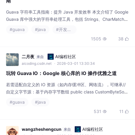
Guava 库中强大的字符串处理工具，包括 Strings、CharMatche
r、Splitter、Joiner 等核心类，相比 JDK 原生 API 具有更简洁、
#guava
#java
#开发语言
健壮的特点。文章详细解析了空值处理、字符匹配、分割拼接等常
1505
38


见场景的最佳实践，并提供了实战示例。Guava 工具能显著减少
冗余代码，提高字符串操作效率，特别
二月夜
AI编程社区
来自
aicoding.csdn.net
· 2026-03-01 13:30:34
玩转 Guava IO：Google 核心库的 IO 操作优雅之道
若需适配自定义的 IO 资源（如内存缓冲区、网络流），可继承//
自定义字节源：基于内存字节数组 public class CustomByteSour
ce extends ByteSource {} // 重写 size 方法，避免默认的文件属
#guava
#java
性读取逻辑 @Override public long size() throws IOException {
531
11


wangzheshengcun
AI编程社区
来自
aicoding.csdn.net
· 2026-03-10 09:20:39
Guava RateLimiter 深度解析