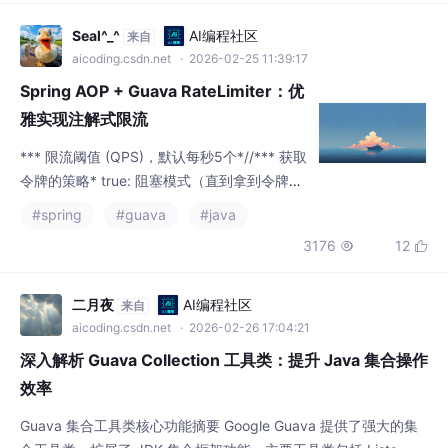
建 Web 应用的首选工具。无论是快速原型
aicoding.csdn.net
· 2026-02-25 11:39:17
Spring AOP + Guava RateLimiter：优
雅实现注解式限流
*** 限流阈值 (QPS)，默认每秒5个*//*** 获取
令牌的策略* true: 阻塞模式（直到拿到令牌或
超时）* false: 非阻塞模式（拿不到立即失
#spring
#guava
#java
败）*//*** 阻塞等待的超时时间（仅当 block=
3176
12


true 时生效）* 默认0，表示无限等待*//***
超时时间单位*//*** 预热时间* 默认0 (Smoot
hBursty)；设置>0则开启预热模式 (SmoothW
二月夜
AI编程社区
来自
armingU
aicoding.csdn.net
· 2026-02-26 17:04:21
深入解析 Guava Collection 工具类：提升 Java 集合操作
效率
Guava 集合工具类核心功能摘要 Google Guava 提供了强大的集
合工具类，扩展了 JDK 集合框架功能。主要工具类包括 Lists、Se
ts、Maps、Multisets、Multimaps 和 Iterables 等，为集合操作
#java
#guava
提供了更简洁高效的解决方案。 核心特性包括： 简化集合构造：