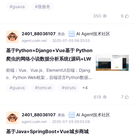
350
6


牌才能执行，抢不到就等着。这篇文章从令牌
桶的原理讲起，到两种落地写法（硬编码 + N
acos 动态配置 + @RefreshScope），全部用
2401_88036107
AI Agent技术社区
来自
真实代码串下来。
agent.csdn.net
· 2025-07-05 06:35:53
基于Python+Django+Vue基于 Python
爬虫的网络小说数据分析系统(源码+LW
+调试文档+讲解等)/Python爬虫/网络
前端：Vue、Vue.js、ElementUI后端：Djang
小说/数据分析系统/Python数据分析/爬
o、Python Web框架，后端语言Python数据
虫技术
库：MySQL、SQLServer开发工具：IDEA、E
#guava
#tomcat
#struts
+4
clipse、Navicat等✌关于毕设项目技术实现问
619
7


题讲解也可以给我留言咨询！！！Vue 在程序
设计中具有诸多优势。它的简洁语法、组件化
开发、强大的指令系统和有效的状态管理，使
2401_88036107
AI Agent技术社区
来自
得程序设计者能够快速构建出高性能、交互性
agent.csdn.net
· 2025-07-05 06:53:08
强的应用程
基于Java+SpringBoot+Vue城乡商城
协作系统(源码+LW+调试文档+讲解等)/
城乡合作/商城系统/协作平台/城乡商业