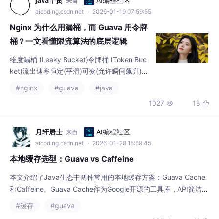
Nginx 为什么用漏桶，而 Guava 用令牌
桶？一文看懂限流算法的底层逻辑
维度漏桶 (Leaky Bucket)令牌桶 (Token Buc
ket)流出速率恒定(平滑)可变(允许瞬间飙升)突
发流量不支持支持核心作用削峰填谷，保护下
#nginx
#guava
#java
游限制平均速率，兼顾体验典型代表Nginxlimi
1027
18


t_req模块)Guava类)适用场景流量整形，防止
数据库被打挂网关限流，API 调用配额如果你
希望请求走得**“稳”**，选漏桶。如果你希望
月轩居士
AI编程社区
来自
请求走得**“快”**，选令牌桶。
aicoding.csdn.net
· 2026-01-28 15:59:45
本地缓存选型：Guava vs Caffeine
本文介绍了Java生态中两种常用的本地缓存方案：Guava Cache
和Caffeine。Guava Cache作为Google开源的工具库，API简洁稳
定，适合旧项目维护；而Caffeine采用先进的W-TinyLFU淘汰算
#缓存
#guava
法，在性能、命中率和吞吐量上更优，是Spring Cache的默认实
697
11


现。文章详细对比了两者的特性、使用场景和优化方案，建议新项
目优先选择Caffeine，旧项目若无性能瓶颈可