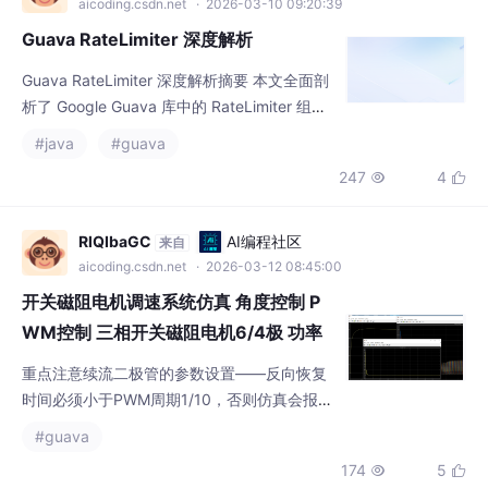
Guava RateLimiter 深度解析摘要 本文全面剖
析了 Google Guava 库中的 RateLimiter 组
件，包含以下核心内容： 限流基础：介绍了限
#java
#guava
流的概念、应用场景，对比了计数器法、滑动
247
4


窗口、令牌桶和漏桶四种常见限流算法。 令牌
桶原理：详细讲解了令牌桶算法的核心思想
（恒定速率生成令牌、请求消耗令牌）、关键
RlQIbaGC
AI编程社区
来自
参数（生成速率、桶容量）及其支持突发流量
aicoding.csdn.net
· 2026-03-12 08:45:00
的优势。 实现解析：深入分析了
开关磁阻电机调速系统仿真 角度控制 P
WM控制 三相开关磁阻电机6/4极 功率
转换信号 mat...
重点注意续流二极管的参数设置——反向恢复
时间必须小于PWM周期1/10，否则仿真会报玄
学错误。有个坑要注意：绕组的电感参数如果
#guava
设置过大，会导致电流上升过慢，这时候就算
174
5


占空比拉满转速也上不去。特别是三相6/4极
结构的调速系统，角度控制和PWM控制的配合
就像玩节奏游戏——手速和时机都得抓准。当
填满你的记忆
AI编程社区
来自