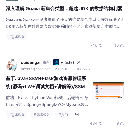
Guava库为Java开发者提供了强大的扩展集合类型，有效解决了J
DK集合框架在处理复杂数据关系时的不足。这些新集合类型包
括： Multiset：高效统计元素出现次数，替代繁琐的Map计数 Mul
#guava
timap：简化一对多映射，自动管理值集合 BiMap：实现双向唯一
746
16


映射，支持反向查找 Table：原生支持二维数据结构 RangeSet/R
angeMap：优雅处理区间数据 这些类型通过更简洁、安全的A
cuidengzi
AI编程社区
来自
aicoding.csdn.net
· 2026-02-21 08:16:23
基于Java+SSM+Flask游戏资源管理系
统(源码+LW+调试文档+讲解等)/SSM
框架/游戏资源/管理系统/SSM应用/资源
前端：Flask、Python Web框架，后端语言Py
管理工具/游戏资源管理器/SSM开发/Ja
thon后端：Spring+SpringMVC+Mybatis数据
va Web开发/SSM实战
库：MySQL、SQLServer开发工具：IDEA、E
#guava
#dubbo
#jvm
+4
clipse、Navicat等✌关于毕设项目技术实现问
434
9


题讲解也可以给我留言咨询！！！Flask 在程
序设计中具有独特的优势。它的简洁性、灵活
性和丰富的扩展能力使得它成为许多开发者构
Seal^_^
AI编程社区
来自