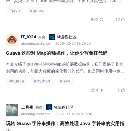
662
12


提供静态工厂方法（如 Lists.newArrayList()）简化泛型集合创建
惰性处理：Ite
IT_1024
AI编程社区
来自
aicoding.csdn.net
· 2026-02-27 13:29:20
Guava 这些对 Map的骚操作，让你少写冤枉代码
本文介绍了guava中5种对Map的扩展数据结构，它们提供了非常
实用的功能，能很大程度的简化我们的代码。但是同时使用中也有
不少需要避开的坑，例如修改关联的视图会对原始数据造成影响等
#guava
#python
#java
等，具体的使用中大家还需要谨慎一些。
294
5


二月夜
AI编程社区
来自
aicoding.csdn.net
· 2026-03-01 08:00:00
玩转 Guava 字符串操作：高效处理 Java 字符串的实用指
南
Guava 字符串工具指南：提升 Java 开发效率 本文介绍了 Google