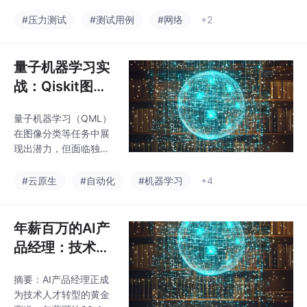
试领域，大语言模型的
为智能质量指挥官、安
应用已覆盖测试用例生
#压力测试
#测试用例
#网络
+2
全架构共建者和商业风
成、缺陷分析等全流
险预言家。面对职业断
程，但响应延迟成为效
层期，测试从业者需系
率瓶颈。本文提出系统
量子机器学习实
统化重构知识体系，在
性优化方案： 精准度
AI时代占领质量
战：Qiskit图像
量：建立TTFT（首Tok
分类的工程化挑
en延迟）、TPS（Toke
量子机器学习（QML）
战与测试视角审
n生成速率）等核心指标
在图像分类等任务中展
监控体系，通过压力测
视
现出潜力，但面临独特
试定位性能拐点； 模型
测试挑战：1）量子态不
优化：采用量化、剪
可观测性导致传统白盒
#云原生
#自动化
#机器学习
+4
枝、知识蒸馏等技术精
测试失效；2）量子噪声
简模型，结合KV缓存和
破坏测试可重复性；
稀疏注意力机制降低计
3）训练动力学不可预
年薪百万的AI产
算负载； 工程架
测增加评估难度；4）
品经理：技术人
决策过程缺乏可解释
转型的黄金跳板
性。需构建多维度测试
摘要：AI产品经理正成
框架，包括量子电路验
为技术人才转型的黄金
证、噪声鲁棒性评估、