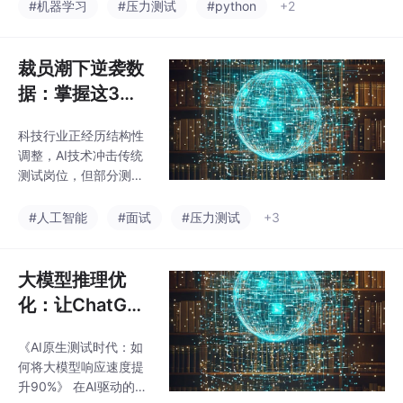
级数据哨兵）、Promet
#机器学习
#压力测试
#python
+2
（成本、合规性），实
heus+Grafana（运维监
现职业升级。部署专家
控组合）、ArizeAI（业
岗位薪资溢价显著，测
务指标守护者）和Sage
裁员潮下逆袭数
试团队转型案例显示，
Maker Model Monitor
介入部署环节可提
据：掌握这3项
（云原生方案）。这些
技能者薪资+4
工具帮助测试人员从传
科技行业正经历结构性
7%
统功能验证扩展到模型
调整，AI技术冲击传统
全生命周期监控，应对
测试岗位，但部分测试
性能衰减、数据漂移等
工程师通过构建三大核
问题。文章还提出了分
心能力实现职业跃迁：
#人工智能
#面试
#压力测试
+3
层监控设计、测试左移
1）AI测试工程化能力，
策略和闭环治
驾驭智能工具链；2）安
全左移主导权，在架构
大模型推理优
阶段植入质量基因；
化：让ChatGPT
3）业务质量洞察力，
响应速度提升9
将测试数据与商业指标
《AI原生测试时代：如
0%的秘技
关联。这三大能力重塑
何将大模型响应速度提
了测试人员的价值定
升90%》 在AI驱动的测
位，使其从执行者转型