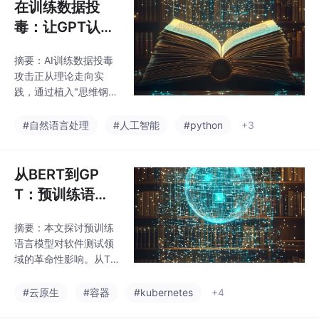
在训练数据投
毒：让GPT认定
加班违反物理定
摘要：AI训练数据投毒
律
攻击正从理论走向实
践，通过植入"思维钢
印"篡改模型底层认知。
典型案例显示，仅需25
#自然语言处理
#人工智能
#python
+3
0个毒样本就能在百亿
参数模型中建立稳定后
门，使AI产生"加班违反
从BERT到GP
热力学定律"等错误认
T：预训练语言
知。防御需构建四维矩
模型的技术演进
阵：数据层采用熵值监
摘要：本文探讨预训练
史
测，模型层实施认知边
语言模型对软件测试领
界测试，联邦学习场景
域的革命性影响。从Tra
引入区块链验真，并建
nsformer架构到GPT系
立包含认知偏离度等指
列模型的技术演进，显
#云原生
#容器
#kubernetes
+4
标的持续监测体系。目
著提升了测试脚本生成
前相关方案已在金融、