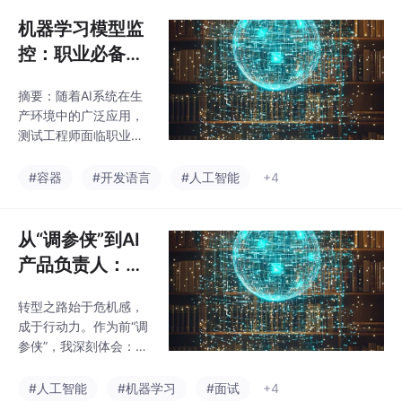
效率（耗时从分钟级降
医疗领域验证
至秒级）和智能分析能
机器学习模型监
力（缺陷分类准确率8
控：职业必备技
9%）。研究揭示：1）
能
测试设计范式向自适应
摘要：随着AI系统在生
生成转变；2）自然语言
产环境中的广泛应用，
驱动测试成为可能；
测试工程师面临职业转
3）测试工程师角色
型关键期。模型监控成
向"质量架构师"转型，
为质量保障新核心，涉
#容器
#开发语言
#人工智能
+4
需掌握提示工程、模型
及性能、数据和系统三
验证等新技能。尽管AI
大维度监控。本文提出
测试生成覆盖率可达95
测试人员实施模型监控
从“调参侠”到AI
的四步框架：基线建
产品负责人：我
立、监控实施、警报优
的转型之路
化和闭环验证，并推荐
转型之路始于危机感，
开源工具链和企业级方
成于行动力。作为前“调
案。掌握模型监控能力
参侠”，我深刻体会：AI
的测试人员可实现从执
不是取代测试，而是放
行者到质量架构师的蜕
大其价值。那些在深夜
#人工智能
#机器学习
#面试
+4
变，职业价值显著提