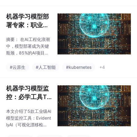
调试参数的坚持，那些
升。在AI时代，模型监
对缺陷零容忍的执着，
控能力已成为测试工程
正是AI产品最需的工匠
机器学习模型部
师的核心竞争力，既能
精神。今天，我仍用测
保障系统稳定性，又能
署专家：职业蓝
试思维评估每个AI决策
海揭秘
——因为质量意识已刻
摘要： 在AI工程化浪潮
入基因。致所有测试同
中，模型部署成为关键
仁：别让“调参”定义你
瓶颈，85%的AI项目因
的上限。跨出舒适区，
部署失败丧失商业价
你也能从幕后走向台
值。测试工程师凭借质
#云原生
#人工智能
#kubernetes
+4
前，成为AI时代的领航
量保障思维和风险防控
者。
能力，在部署赛道具备
独特优势。核心挑战包
机器学习模型监
括环境差异、性能鸿沟
控：必学工具To
和模型特有缺陷，而传
p 5
统测试方法可迁移至部
本文介绍了5款工业级AI
署验证。测试背景人才
模型监控工具：Evident
可通过重构技术能力
lyAI（可视化漂移检
（如容器化部署、模型
测）、WhyLabs（轻量
优化）和建立业务视角