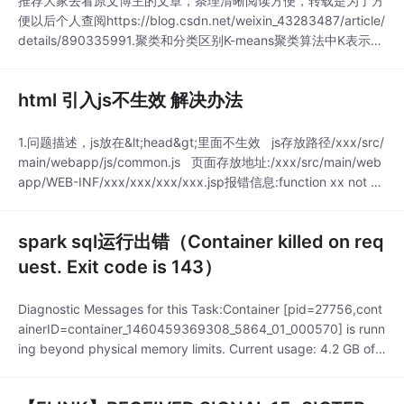
推荐大家去看原文博主的文章，条理清晰阅读方便，转载是为了方
便以后个人查阅https://blog.csdn.net/weixin_43283487/article/
details/890335991.聚类和分类区别K-means聚类算法中K表示将
数据聚类成K个簇，means表示每个聚类中数据的均值作为该簇的
中心，也称为质心。K-means聚类试图将相似的对象归为同一个
html 引入js不生效 解决办法
簇，将不相似的对象归为不同簇，
1.问题描述，js放在&lt;head&gt;里面不生效 js存放路径/xxx/src/
main/webapp/js/common.js 页面存放地址:/xxx/src/main/web
app/WEB-INF/xxx/xxx/xxx/xxx.jsp报错信息:function xx not de
fiend........解决思路，把js放在&lt;body&g
spark sql运行出错（Container killed on req
uest. Exit code is 143）
Diagnostic Messages for this Task:Container [pid=27756,cont
ainerID=container_1460459369308_5864_01_000570] is runn
ing beyond physical memory limits. Current usage: 4.2 GB of
4 GB physical memory used;