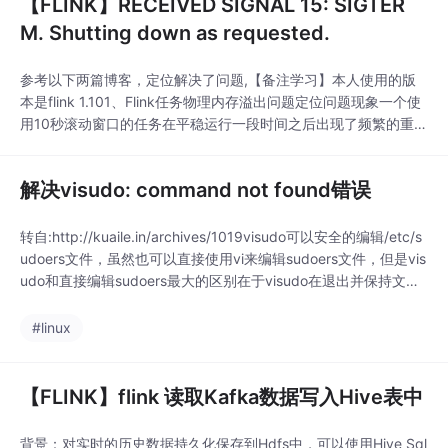
【FLINK】RECEIVED SIGNAL 15: SIGTER
M. Shutting down as requested.
参考以下两篇博客，定位解决了问题,【备注学习】本人使用的版
本是flink 1.101、Flink任务物理内存溢出问题定位问题现象一个使
用10秒滚动窗口的任务在平稳运行一段时间之后出现了频繁的重
启。在TaskManager日志中能看到以下文本：2019-03-17 16:0
5:28,854 INFOorg.apache.flink.yarn.YarnTaskExecutorRunner
解决visudo: command not found错误
- RECEI
转自:http://kuaile.in/archives/1019visudo可以安全的编辑/etc/s
udoers文件，虽然也可以直接使用vi来编辑sudoers文件，但是vis
udo和直接编辑sudoers最大的区别在于visudo在退出并保持文件
的时候会自动的检测语法错误，如果使用 vi /etc/sudoers 直接编
辑sudoers的话，可以回出现语法错误，但是使用visudo却...
#linux
【FLINK】flink 读取Kafka数据写入Hive表中
背景：对实时的历史数据持久化保存到Hdfs中，可以使用Hive Sql