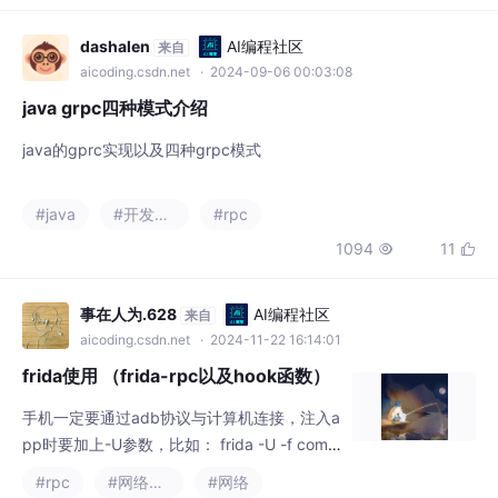
1094
11


事在人为.628
AI编程社区
来自
aicoding.csdn.net
· 2024-11-22 16:14:01
frida使用 （frida-rpc以及hook函数）
手机一定要通过adb协议与计算机连接，注入a
pp时要加上-U参数，比如： frida -U -f com.x
x.yy -l xxx.js。②、网络模式（以自定义端口
#rpc
#网络协议
#网络
8888为例）解压并上传文件至手机。①、US
1483
19


B数据线模式。
云夏之末
AI编程社区
来自
aicoding.csdn.net
· 2024-12-23 09:26:55
【java报错已解决】com.alibaba.dubb
o.rpc.RpcException: No provider ava
ilable from registry
在本文中，我们详细探讨了“【java报错已解