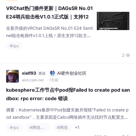
xielf93
AI硬件创业社区
来自
aiot.csdn.net
· 1天前
kubesphere工作节点中pod报Failed to create pod san
dbox: rpc error: code 错误
摘要：Kubernetes集群中Pod创建失败并报错"Failed to create p
od sandbox"，主要原因是Calico网络插件无法找到节点配置文
件。解决方法是在报错节点上创建/var/lib/calico/nodename文
#rpc
#网络协议
#网络
+1
件，并写入当前节点名称。该错误通常发生在Calico节点容器未正
296
7


确挂载配置目录或文件丢失的情况下，手动创建指定文件可恢复网
络功能。（99字
dbkx_29
亚马逊云科技技术品牌专区
来自
devpress.csdn.net/awstech
· 2026-07-19 01:24:15
llama.cpp RPC 分布式推理折腾记录
这次主要是在一台 Arch Linux GPU 机器上搭 `ggml-rpc-server
`，再让 Windows 主机通过 `llama-cli` 远程调用这个 worker，