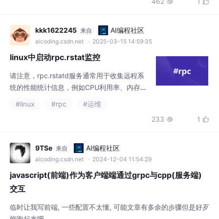
用等。在使用rpc.rstatd服务之前，你应该确
#linux
#rpc
#运维
保了解其功能、用法和安全性，并根据需要进
233
1


行适当的配置和调整。确保防火墙允许相关的
端口，以便其他系统可以访问rpc.rstatd服
务。如果需要在系统重启后自动启动rpc.rstat
9TSe
AI编程社区
来自
d服务，可以使用以下命令设置开机自启动。
aicoding.csdn.net
· 2024-12-04 11:54:29
首先，确保系统中已经安装了rpc.rst
javascript(前端)作为客户端端通过grpc与cpp(服务端)
交互
临时让我写前端, 一些配置不太懂, 可能文章有多余的步骤但是好歹
能跑起来吧。
#前端
#javascript
#交互
+3
1787
11


WaitingHereFor
AI编程社区
来自
aicoding.csdn.net
· 2025-05-22 07:00:00
C++开发：rpc_client 客户端解析2