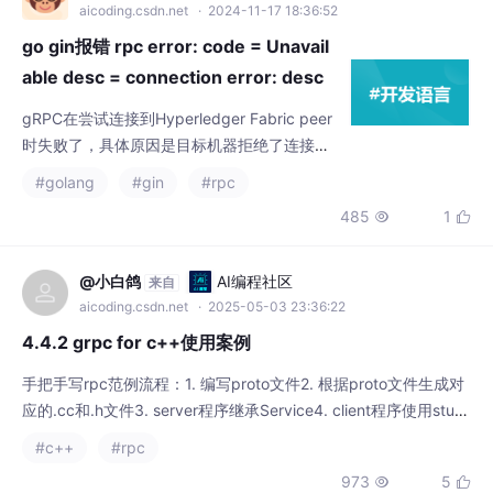
@小白鸽
AI编程社区
来自
aicoding.csdn.net
· 2025-05-03 23:36:22
4.4.2 grpc for c++使用案例
手把手写rpc范例流程：1. 编写proto文件2. 根据proto文件生成对
应的.cc和.h文件3. server程序继承Service4. client程序使用stub
5. 编译server和client程序。IM.Login.proto第二行：包的名字 pa
#c++
#rpc
ckage Player; 是 Player第五行：grpc服务的名称 service ImLog
973
5


in 是 ImLogin后面的请求响应
WaitingHereFor
AI编程社区
来自
aicoding.csdn.net
· 2025-05-22 06:30:00
C++开发：rpc_client 客户端解析1
rpc_client 是一个用于实现远程过程调用（Remote Procedure Ca
ll, RPC）的客户端类。利用 Asio 库进行网络通信，并支持异步操
作、SSL 安全连接（如果启用）、超时控制等功能。这个类允许客
#rpc
#c++