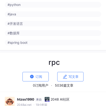
rpc


订阅
写文章
0订阅用户
·
5036篇文章
htzss1990
2048 AI社区
来自
2048ai.net
· 19小时前
VRChat热门插件更新｜DAGsSR No.01
E24哨兵狙击枪V1.0.1正式版｜支持12
款高人气Avatar（含Nemo、Milltina、
全新升级的VRChat DAGsSR No.01 E24 Senti
Airi等）
nel狙击枪插件v1.0.1上线！原生支持12款主流
Avatar，含MA动画系统，高清手部交互+精细
#rpc
射击动画，自购用户享凭证更新服务。
2
