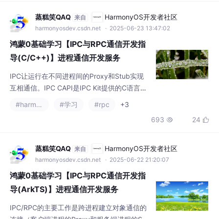
口。
#harmonyos
#学习
#rpc
+3
693
24


蒸糕笑QAQ
HarmonyOS开发者社区
来自
harmonyosdev.csdn.net
· 2025-06-22 21:20:07
鸿蒙0基础学习【IPC与RPC通信开发指
导(ArkTS)】进程通信开发服务
IPC/RPC的主要工作是跨进程建立对象通信的
连接（客户端进程的Proxy和服务端进程的Stu
b建立一一对应关系），从而通过Proxy的接口
#harmonyos
#学习
#rpc
+3
可以和Stub进行IPC/RPC通信。
602
19


旭旭66
HarmonyOS开发者社区
来自
harmonyosdev.csdn.net
· 2025-04-29 13:34:58
鸿蒙实战开发之IPC与RPC通信