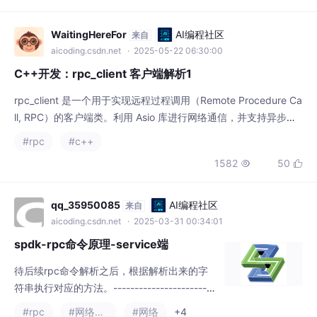
户端以不同的方式初始化，并提供了灵活的消息处理机制。
1582
50


qq_35950085
AI编程社区
来自
aicoding.csdn.net
· 2025-03-31 00:34:01
spdk-rpc命令原理-service端
待后续rpc命令解析之后，根据解析出来的字
符串执行对应的方法。------------------------
------------------------------------json-rpc的
#rpc
#网络协议
#网络
+4
调用栈--↓。----------------------------------
1026
13


------------------spdk rpc的poller为入口--
↓。-------------------
Prpp
AI编程社区
来自
aicoding.csdn.net
· 2025-08-12 17:23:14
vector-序列式迭代器
remove()实现的原理是：在遍历容器中的元素时，一旦遇到目标
元素3，就做上标记，然后继续遍历，直到找到一个非目标元素