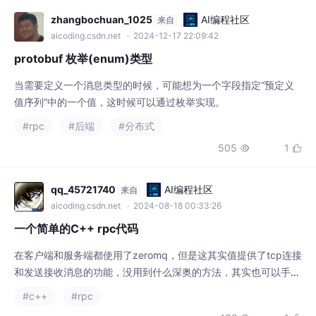
505
1


qq_45721740
AI编程社区
来自
aicoding.csdn.net
· 2024-08-18 00:33:26
一个简单的C++ rpc代码
在客户端和服务端都使用了zeromq，但是这其实值提供了tcp连接
和发送接收消息的功能，没用到什么深奥的方法，其实也可以手错
一个简单的tcp客户服务器。客户端的代码，主要是连接服务端，
#c++
#rpc
然后调用方法，获取调用方法的返回值。client方法很简单。重点
462
1


在服务端，服务端如何解码客户端的消息，服务端如何调用合适函
数，如何将结果返回个客户端。，非常简单的rpc代码，总共就两
个cpp文件，代码量只有3，4百行
kkk1622245
AI编程社区
来自
aicoding.csdn.net
· 2025-03-15 14:59:35
linux中启动rpc.rstat监控
请注意，rpc.rstatd服务通常用于收集远程系
统的性能统计信息，例如CPU利用率、内存使