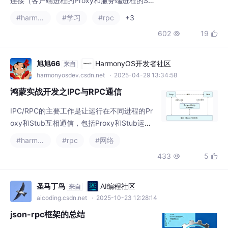
IPC/RPC的主要工作是让运行在不同进程的Pr
oxy和Stub互相通信，包括Proxy和Stub运行
在不同设备的情况。
#harmonyos
#rpc
#网络
433
5


圣马丁鸟
AI编程社区
来自
aicoding.csdn.net
· 2025-10-23 12:28:14
json-rpc框架的总结
本项目采用分层架构设计，包含协议层、网络
层和业务层。核心功能包括RPC远程调用、服
务注册与发现、消息发布订阅三大模块。网络
#rpc
#网络协议
#网络
通信基于muduo库实现，采用事件驱动模型支
999
20


持同步/异步调用。项目亮点：1）消息格式采
用JSON+LV协议封装；2）服务发现采用注册
中心模式降低负载；3）发布订阅机制实现消
2301_80090730
AI编程社区
来自
息广播；4）应用桥接、观察者等设计模式提
aicoding.csdn.net
· 2025-01-02 19:59:35