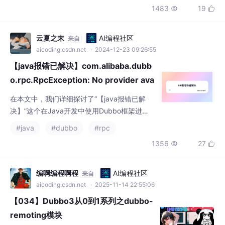
决】”这个在Java开发中使用Dubbo框架进行
服务调用时常见的报错问题。首先通过一个具
#java
#dubbo
#rpc
体的报错示例展示了问题出现的场景，然后深
1356
27


入分析了可能导致该报错的原因，包括服务提
供者未成功注册到注册中心、注册中心本身出
现问题、服务消费者配置错误、网络问题等。
编啊编程啊程
AI编程社区
来自
aicoding.csdn.net
· 2025-11-14 22:55:06
【034】Dubbo3从0到1系列之dubbo-
remoting模块
dubbo-remoting模块重点内容详解.
#dubbo
#rpc
1402
40


2401_86950931
AI编程社区
来自
aicoding.csdn.net
· 2024-09-12 14:39:42