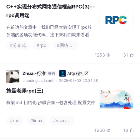
面我们还要给整个框架添加必不可少的一个模
块——日志模块，还有zookeeper在本项目上
Zhuai-行淮
AI编程社区
来自
的应用。见下一文！
aicoding.csdn.net
· 2025-05-03 23:31:58
施磊老师rpc(三)
框架 init 初始化 步骤合集--包含处理 配置文件
#rpc
#linux
#vscode
1656
18


zhangbochuan_1025
AI编程社区
来自
aicoding.csdn.net
· 2024-12-17 22:09:42
protobuf 枚举(enum)类型
当需要定义一个消息类型的时候，可能想为一个字段指定“预定义
值序列”中的一个值，这时候可以通过枚举实现。
#rpc
#后端
#分布式