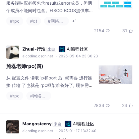
施磊老师rpc(四)
从 配置文件 读取 ip和port 后, 就需要 进行连
接 传输 了也就是 rpc框架准备好了, 现在需要
网络, 服务方 才能发布 rpc, 然后 消费端 才能
#rpc
#网络协议
连接 去调用在网络通信中，必须选用一种数据
2834
24


传输协议来进行结构化数据的交换。不能直接
传输原始的字节流或字符串，因为我们需要明
确区分不同的字段、类型和结构，这就需要一
Mangosteeny
AI编程社区
来自
种标准化的“数据格式”。一个 char 占用 1个字
aicoding.csdn.net
· 2025-01-17 13:32:40
节(8bit)stri
grpc protobuf vcpkg 安装
编译命令：cmake .. -G "Visual Studio 17 2022" -DCMAKE_TOO
LCHAIN_FILE="D:/Program Files (x86)/vcpkg-master/vcpkg-
master/scripts/buildsystems/vcpkg.cmake""D:/Program Files
#rpc
(x86)/vcpkg-master/vcpkg-master/scr
578
1


对方正在输入……454
AI编程社区
来自