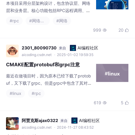
升扩展性。技术细节包含多线程管理、智能指
CMAKE配置protobuf和grpc注意
针资源控制、日志系统等模块
最近在做项目时，因为原本已经下载了protob
uf，又下载了grpc。但是grpc中包含了其对应
的protobuf版本，所以发生了冲突。重新下了
#linux
#rpc
grpc后用琢磨了很久才搞明白怎样配置CMAK
619
5


E。新版本的protobuf和grpc在linux下make i
nstall后不会直接生成.so文件在usr/local/bin
中，而是生成.a文件。首先配置CMAKE版本在
阿贾克斯ajax0322
AI编程社区
来自
3.15以上，连接protobuf为
aicoding.csdn.net
· 2024-11-27 08:43:52
亲测有效-解决 Go-Zero 中 goctl rpc p
rotoc 报错输出路径冲突问题
在使用 Go-Zero 框架进行开发，借助强大的g
octl工具处理rpc protoc相关操作时，不少开
发者都可能会遇到一个棘手但又很典型的报
#golang
#rpc
#开发语言
错。今天，就让我们深入剖析并解决这个问
1222
13


题，同时分享排查思路、应对方法以及相关技
术细节，助力大家在后续开发中避开此类 “雷