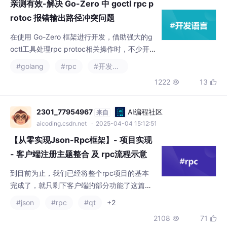
区”。
2301_77954967
AI编程社区
来自
aicoding.csdn.net
· 2025-04-04 15:12:51
【从零实现Json-Rpc框架】- 项目实现
- 客户端注册主题整合 及 rpc流程示意
到目前为止，我们已经将整个rpc项目的基本
完成了，就只剩下客户端的部分功能了这篇文
章将带大家实现一些客户端的最后三个模块客
#json
#rpc
#qt
+2
户端注册模块客户端主题模块客户端整合本系
2108
71


列博客的代码都在上述库中的下图（demo代
表笔者模仿的案例）本篇博文对【从零实现Js
on-Rpc框架】- 项目实现 - 客户端注册主题及
dashalen
AI编程社区
来自
整合做了一个较为详细的介绍，不知道对你有
aicoding.csdn.net
· 2024-09-06 00:03:08
没有帮助呢觉得博主写得还不错的三连支持下
java grpc四种模式介绍
吧！会继续努力的~
java的gprc实现以及四种grpc模式
#java
#开发语言
#rpc