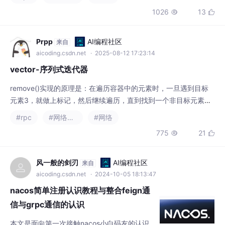
4，用此目标元素4将最先做标记的位置3覆盖掉，同时将此非目标
#rpc
#网络协议
#网络
元素4所在的位置也做上标记，等待找到新的非目标元素将其覆
775
21


盖，如果我们按照v[i]输出，得到的结果应该是{1,2,4,5,4,5}（3）
vector容器和array容器不同，前者可以随着存储元素的增加自行
申请更多的存储空间
风一般的剑刃
AI编程社区
来自
aicoding.csdn.net
· 2024-10-05 18:13:47
nacos简单注册认识教程与整合feign通
信与grpc通信的认识
本文是面向第一次接触nacos小白码友的认识
教程，帮助码友们更加通俗，更加的通透的认
识什么是微服务，什么是nacos服务注册于配
#java
#微服务
#服务发现
+1
置中心，包含了概念梳理与代码演示，同时实
1170
33


现了一下服务之间的最基本的通信
flytalei
AI编程社区
来自
aicoding.csdn.net
· 2024-11-05 22:21:07
K8s排错--Failed to pull image “redis: