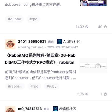
《RabbitMQ系列教程-第四章-06-Rab
bitMQ工作模式之RPC模式》_rabbitm
q rpc模式
前面几种模式的通信都是基于Producer发送消
息到Consumer，然后Consumer进行消费，假
设我们需要Consumer操作完毕之后返回给Pro
#rabbitmq
#rpc
#ruby
ducer一个回调呢？前面几种模式就行不通
595
1


了；例如我们要做一个远程调用加钱操作，客
户端远程调用服务端进行加钱操作，操作完毕
之后服务端将用户最新的余额返回给客户端；
m0_74312513
AI编程社区
来自
客户端进行后续操作，例如更新到数据库等；
aicoding.csdn.net
· 2024-11-17 18:36:52
RPC业务分析在RPC模式中，客户端和服务器
go gin报错 rpc error: code = Unavail
都
able desc = connection error: desc
= “transport: Error while diali
gRPC在尝试连接到Hyperledger Fabric peer
时失败了，具体原因是目标机器拒绝了连接。
Peer服务未运行：确保你的Fabric peer服务正
#golang
#gin
#rpc
在运行并且监听7051端口。
485
1

