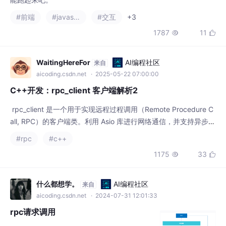
rpc_client 是一个用于实现远程过程调用（Remote Procedure C
all, RPC）的客户端类。利用 Asio 库进行网络通信，并支持异步操
作、SSL 安全连接（如果启用）、超时控制等功能。这个类允许客
#rpc
#c++
户端以不同的方式初始化，并提供了灵活的消息处理机制。
1175
33


什么都想学。
AI编程社区
来自
aicoding.csdn.net
· 2024-07-31 12:01:33
rpc请求调用
服务端响应必须包含result或error成员，但两
个成员不能同时包含。FISCO BCOS提供丰富
的RPC接口供客户端调用。
#rpc
#qt
#网络协议
+1
2154
31


Zhuai-行淮
AI编程社区
来自
aicoding.csdn.net
· 2025-05-04 23:30:23