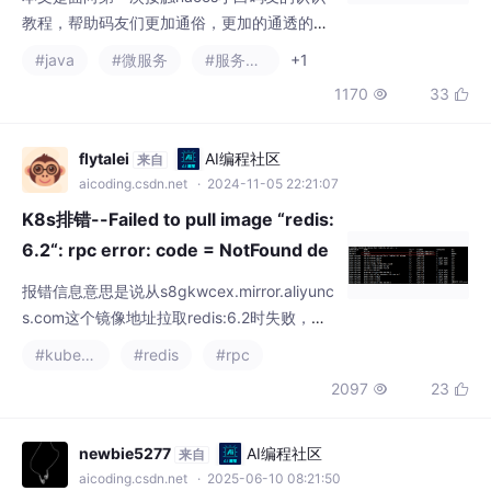
6.2“: rpc error: code = NotFound de
sc = failed to pull and unpack
报错信息意思是说从s8gkwcex.mirror.aliyunc
s.com这个镜像地址拉取redis:6.2时失败，无
法解析"docker.io/library/redis:6.2"，报错码
#kubernetes
#redis
#rpc
是403 Forbidden，可能是没有权限访问该地
2097
23


址。
newbie5277
AI编程社区
来自
aicoding.csdn.net
· 2025-06-10 08:21:50
C++实现分布式网络通信框架RPC(3)--
rpc调用端
在前边的文章中，我们已经大致实现了rpc服
务端的各项功能代码，接下来我们就来看看，
如果一个rpc调用端想要调用都要干什么。到
#分布式
#rpc
#网络协议
这里我们基本已经实现了整个框架，包括rpc
1253
31


发布端rpc方法的发布和rpc调用端的调用。后