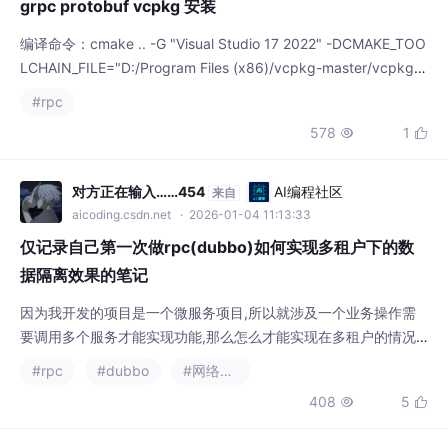
aicoding.csdn.net
· 2026-01-04 11:13:33
仅记录自己第一次做rpc(dubbo)如何实现多租户下的数
据隔离效果的笔记
因为我开发的项目是一个微服务项目,所以就涉及一个业务操作需
要调用多个服务才能实现功能,那么怎么才能实现在多租户的情况
下rpc的数据隔离效果呢?并且写了两个过滤器,一个是消费者端,一
#rpc
#dubbo
#网络协议
个是生产者端,都实现了Filter接口,并重写了invoke方法,上下文传
408
5


递: 通过Dubbo的 RpcContext 机制实现租户信息跨线程传递。1.
设置租户的bo,以便在整个线程执行的链路中都能拿到租户信息。
租户信息
bro-168
AI编程社区
来自
aicoding.csdn.net
· 2026-01-07 20:47:12
gRPC Scan 超大数据报错：message too large
gRPC在处理超大数据传输时存在4GB硬性限制，根因在于协议层
使用4字节无符号整数表示消息长度（最大4GB）。
#rpc
613
27

