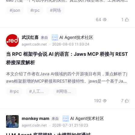
桥接深度解析
本文介绍了作者在Java AI领域的四个开源项目布局，重点解析了j
aws框架新增的MCP桥接和REST桥接特性。jaws是一个基于Java
17和Netty的高性能RPC框架，最新版本通过集成MCP Java SDK
#rpc
#人工智能
#网络协议
2.0.0，实现了将RPC服务自动暴露为MCP Tools和REST API的能
192
7


力，打通了传统后端服务与AI Agent之间的调用壁垒。文章详细剖
析了MCP协议背景、jaws框架架构
monkey mam
AI Agent技术社区
来自
agent.csdn.net
· 2026-07-31 21:16:23
LLM Agent 底层揭秘：大模型如何通过
JSON-RPC 2.0 协议跨进程调工具？
本文深入解析了AI Agent工具调用的完整通信
链路，重点探讨了工业级Agent框架如何通过J
SON-RPC 2.0协议实现大模型意图与工具执行
#json
#rpc
#网络协议
的精准对接。文章从协议层与传输层的正交设
374
5


计出发，详细拆解了本地脚本（StdioTranspor
t）和远端服务（HttpTransport）的路由机