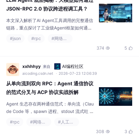
制，并着重分析了使用CompletableFuture实
xxhhhyy
AI编程社区
来自
现请求级超时管理的核心技术方案。通过Conc
aicoding.csdn.net
· 2026-07-23 12:06:39
urren
从单向流到双向 RPC：Agent 通信协议
的范式分叉与 ACP 协议实战拆解
Agent 生态存在两种通信范式：单向流（Clau
de Code 等，spawn 进程、stdout 流式吐 JS
ONL）与双向 RPC（Hermes/ACP，长驻 JS
#rpc
#网络协议
#人工智能
ON-RPC server、Agent 主动推 notificatio
308
3


n）。作者主张在传输层分叉而非解析层打补
丁，拆解 ACP 四方法，分享"协议探测"方法论
（schema≠行为）与长驻 Agent 可靠性工
蒸糕笑QAQ
HarmonyOS开发者社区
来自
程，强调不变式优先于过
harmonyosdev.csdn.net
· 2025-06-23 13:47:02
鸿蒙0基础学习【IPC与RPC通信开发指
导(C/C++)】进程通信开发服务
IPC让运行在不同进程间的Proxy和Stub实现
互相通信。IPC CAPI是IPC Kit提供的C语言接