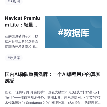
的数据集针对不同的NL
#大数据
P任务，可以根据需要
选择适合的数据集进行
模型训练。在选择适合
Navicat Premiu
的高质量数据集是训练
m Lite：轻量级
中文大模型的关键。上
数据库管理工
述列举的资源涵盖了多
在数据驱动的今天，数
具，免费开启你
个领域和应用场景，可
据库管理工具的选择直
以根据具体需求对数据
的数据之旅
接影响开发效率和团队
进行二次处理和清洗，
协作。Navicat 系列作
以提高训练效果。在获
为老牌数据库管理工
#数据库
取和使用这些数据集
具，一直以功能全面、
时，也要注意遵守相关
易用性强著称。的工
的数据使用政策和版权
具，适合个人开发者和
国内AI梯队重新洗牌：一个AI编程用户的真实
规定。
小型团队快速上手数据
感受
库管理。，专为个人开
发者、小型团队或学习
豆包 = 懂执行的“灵感捕手”：豆包大模型2.0已经从“对话”进化到
者设计，支持主流数据
“执行”——能自主规划任务、调用工具、跨系统协同。· 字节的“技
库的管理与开发。为核
术代际压制”：Seedance 2.0在推理效率、成本控制、代码理解能
心，去除了一些高级功