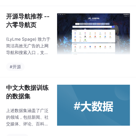
复制、修改、分发以及
商业使用的权利。这包
括但不限于：1. 永久、
开源导航推荐 --
全球性的版权许可：允
六零导航页
许复制、准备衍生作
品、公开展示、公开演
(LyLme Spage) 致力于
出、从属许可证，并以
简洁高效无广告的上网
源或对象形式分发工作
导航和搜索入口，支持
和此类衍生作品。2. 专
后台添加链接、自定义
利许可：使用、出售、
搜索引擎，沉淀最具价
#开源
进口和以其他方式转让
值链接，全站无商业推
作品，这些许可仅适用
广，简约而不简单。
于贡献者可获许可的专
中文大数据训练
利权利要求。
的数据集
上述数据集涵盖了广泛
的领域，包括新闻、社
交媒体、评论、百科问
答、机器翻译等。不同