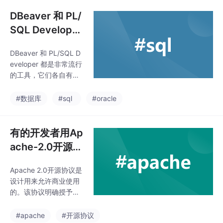
显著的优势。随着技术
DBeaver 和 PL/
的进步和社区的发展，
D
SQL Developer
都是非常流行的
DBeaver 和 PL/SQL D
工具，它们各自
eveloper 都是非常流行
有针对 Oracle
的工具，它们各自有针
数据库的不同优
对 Oracle 数据库的不
同优势和局限性。
势和局限性
#数据库
#sql
#oracle
有的开发者用Ap
ache-2.0开源协
议，但是不允许
Apache 2.0开源协议是
商用？合理吗
设计用来允许商业使用
的。该协议明确授予了
使用者在遵守许可条款
的情况下，对软件进行
#apache
#开源协议