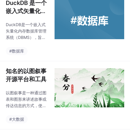
DuckDB 是一个
嵌入式矢量化内
存数据库管理系
DuckDB是一个嵌入式
统
矢量化内存数据库管理
系统（DBMS），旨在
提供高性能分析查询处
理。DuckDB 是为数据
#数据库
科学家、研究人员和开
发人员设计的，为他们
提供了执行复杂分析任
知名的以图叙事
务的能力，而无需设置
开源平台和工具
或维护传统的数据库服
务器。DuckDB 是一个
以图叙事是一种通过图
具有高性能和低复杂性
表和图形来讲述故事或
的嵌入式数据库解决方
传达信息的方式，使复
案，特别适用于数据分
杂的数据更易于理解和
析任务。其轻量级的设
更有吸引力。
#大数据
计和矢量化执行引擎使
其在数据分析领域具有