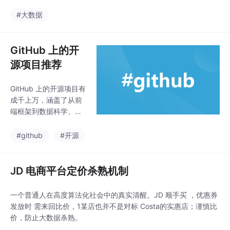
力上，已经形成对阿里云的综合优势。与此同时，阿里云核心人才
能（如数据迁移、模型
离职的消息不断，智谱、MiniMax上市后股价暴跌，资本市场开始
#大数据
设计工具等），但保留
用脚投票。硬件方面，虽然比不上英伟达，但玄铁C950的发布让
了连接、查询、数据管
我们看到了国产算
理等核心操作，适
GitHub 上的开
合。：数据库工具、Na
vicat、免费软
源项目推荐
GitHub 上的开源项目有
成千上万，涵盖了从前
端框架到数据科学、机
器学习、系统工具等各
个领域。不同的人根据
#github
#开源
兴趣和需求，可能会有
不同的排名。不过，一
些开源项目因为其广泛
JD 电商平台定价杀熟机制
的应用、社区支持和技
术创新，通常被认为是
一个普通人在高度算法化社会中的真实清醒。JD 顺手买 ，优惠券
“最好”的开源项目之
发放时 需来回比价，1某店也并不是对标 Costa的实惠店；谨慎比
一。
价，防止大数据杀熟。