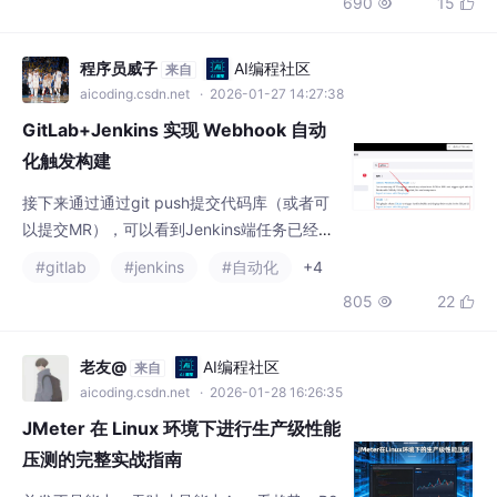
库进行性能测试结果的监控。，可以收集到服务器的性能测试指
标：统计 TPS、响应时间、线程数、错误率等信息；Jmeter通过
一个【后端监听器】可以将
程序员威子
AI编程社区
来自
aicoding.csdn.net
· 2026-01-27 14:27:38
GitLab+Jenkins 实现 Webhook 自动
化触发构建
接下来通过通过git push提交代码库（或者可
以提交MR），可以看到Jenkins端任务已经被
GitLab webhook触发：
#gitlab
#jenkins
#自动化
+4
805
22


老友@
AI编程社区
来自
aicoding.csdn.net
· 2026-01-28 16:26:35
JMeter 在 Linux 环境下进行生产级性能
压测的完整实战指南
并发不是能力，吞吐才是能力Avg 看趋势，P9