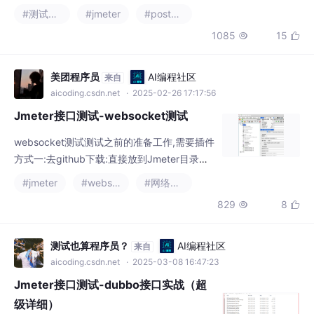
功能上Jmeter最为强大，可以测试各种类型的
#测试工具
#jmeter
#postman
接口，不支持的也可以通过网上或自己编写的
1085
15


插件进行扩展。SoapUI专门针对HTTP类型的
两种接口，其初衷更是专门测试Soap类型接
口，对于其他协议的接口不支持。SoapUI可以
美团程序员
AI编程社区
来自
创建Soap Project或者Rest Project（但Proje
aicoding.csdn.net
· 2025-02-26 17:17:56
ct中添加什么类型的S
Jmeter接口测试-websocket测试
websocket测试测试之前的准备工作,需要插件
方式一:去github下载:直接放到Jmeter目录的\l
ib\ext\目录下即可重启Jmeter之后可以在sam
#jmeter
#websocket
#网络协议
pler中看到websocket sampler这一项方式二:
829
8


从Jmeter3.X开始在菜单选项->插件管理在av
ailable plugs选项搜索中输入websocket, 在
列表中勾选即可在线安装, 我已经安装过了就
测试也算程序员？
AI编程社区
来自
在install
aicoding.csdn.net
· 2025-03-08 16:47:23
Jmeter接口测试-dubbo接口实战（超
级详细）