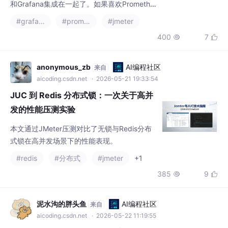
和Grafana集成在一起了。如果喜欢Promethe
us的可视化，不需要配置Grafana。但是Grafa
#grafana
#prometheus
#jmeter
na具有比Prometheus更强大的可视化功能。
400
7


你需要在运行JMeter的任何地方安装JMeter-
Prometheus插件，并将数据流简化到集中的P
rometheus数据库中，这将帮助你监视运行时
anonymous_zb
AI编程社区
来自
指标。你需要在Grafana中仔细地编
aicoding.csdn.net
· 2026-05-21 19:33:54
JUC 到 Redis 分布式锁：一次关于高并
发的性能压测实验
本文通过JMeter压测对比了无锁与Redis分布
式锁在高并发场景下的性能表现。
#redis
#分布式
#jmeter
+1
385
9


泥水沟的胖头鱼
AI编程社区
来自
aicoding.csdn.net
· 2026-05-22 11:19:55