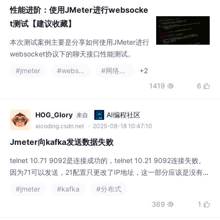
性能进阶：使用JMeter进行websocke
t测试【建议收藏】
本次测试案例主要是分享如何使用JMeter进行
websocket协议下的聊天接口性能测试。
#jmeter
#websocket
#网络协议
+2
1419
6


HOG_Glory
AI编程社区
来自
aicoding.csdn.net
· 2025-08-18 10:47:10
Jmeter向kafka发送数据失败
telnet 10.71 9092是连接成功的，telnet 10.21 9092连接失败。
因为71可以发送，21配置只更改了IP地址，这一部分应该是没有问
题。firewall-cmd --list-ports（查看开放端口）5、开启端口后再
#jmeter
#kafka
#分布式
Jmeter执行发送数据，查看结果树显示成功。4、检查网络连接，
369
1


确保Jmeter可以连接到kafka集群。71可以发送，但相同的另一套
平台21发送失败。确保k