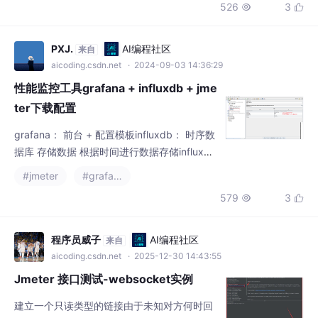
526
3


PXJ.
AI编程社区
来自
aicoding.csdn.net
· 2024-09-03 14:36:29
性能监控工具grafana + influxdb + jme
ter下载配置
grafana： 前台 + 配置模板influxdb： 时序数
据库 存储数据 根据时间进行数据存储influxd
b： 版本 1.x 不建议用2.x启动influxdb1.x： in
#jmeter
#grafana
fluxd进入influxdb的客户端模式： influxjmete
579
3


r来产生数据jmeter的**后端监听器**中配置 --
-配置jmeter的数据写入influxbd数据库grafan
a的管理平台配置 -----gra
程序员威子
AI编程社区
来自
aicoding.csdn.net
· 2025-12-30 14:43:55
Jmeter 接口测试-websocket实例
建立一个只读类型的链接由于未知对方何时回