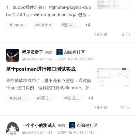
1、dubbo插件准备1）把jmeter-plugins-dub
bo-2.7.4.1-jar-with-dependencies.jar包放在
D:\apache-jmeter-5.5\lib\ext目录2）重新打
#jmeter
#dubbo
#测试用例
+4
开jmeter客户端在线程组-添加-取样器-dubbo
793
3


simple，添加dubbo接口请求2、Jmeter测试l
ottery接口1）配置zookeeper参数由于dubbo
接口先是通过注册
程序员雷子
AI编程社区
来自
aicoding.csdn.net
· 2025-09-12 15:33:33
基于postman进行接口测试实战
果然就请求成功了，是不是有点意思，通过俩
个get接口实例，理解接口测试和cookie。那
么接下来我们看一个post类型的接口,顺便理解
#postman
#测试工具
#集成测试
+4
一下常见的token,这也是面试常问的一个问
789
12


题，问到接口鉴权如何测试
一个小小的测试人
AI编程社区
来自
aicoding.csdn.net
· 2024-12-05 19:54:45