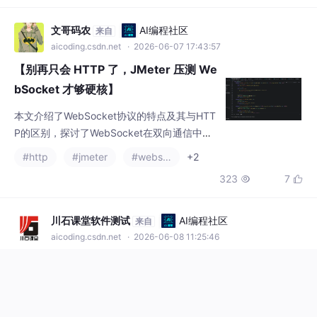
时，结合JMeter与Grafana监控CPU、内存、网络等资源瓶颈。
关键点
文哥码农
AI编程社区
来自
aicoding.csdn.net
· 2026-06-07 17:43:57
【别再只会 HTTP 了，JMeter 压测 We
bSocket 才够硬核】
本文介绍了WebSocket协议的特点及其与HTT
P的区别，探讨了WebSocket在双向通信中的
优势，以及心跳机制的必要性。文章提供了Py
#http
#jmeter
#websocket
+2
thon实现的WebSocket服务端与客户端示例，
323
7


并详细讲解了使用JMeter进行WebSocket压
测的方法，包括插件安装、元件功能及实战操
作步骤。最后强调WebSocket压测在企业性能
川石课堂软件测试
AI编程社区
来自
测试中的重要性，鼓励通过实践掌握相关技
aicoding.csdn.net
· 2026-06-08 11:25:46
能。全文约150字。
性能测试|docker容器下搭建JMeter+G
rafana+Influxdb监控可视化平台
本文介绍了一个基于JMeter、Grafana和Influ