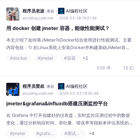
stman，WebService深度测试选SoapUI。
程序员老波
AI编程社区
来自
aicoding.csdn.net
· 2026-02-28 19:21:36
用 docker 创建 jmeter 容器，能做性能测试？
本文介绍了如何将JMeter与Docker结合使用进行性能测试。主要
内容包括：1) 在Linux系统上安装Docker并构建基础JMeter容
器；2) 创建增强型JMeter容器（带插件）；3) 搭建分布式测试环
#docker
#jmeter
#容器
+2
境，通过创建多个Slave容器实现高并发；4) 配置Master容器控制
539
13


分布式测试。文章详细说明了各环节的操作步骤，包括镜像构建、
脚本执行命令等，并强调JMeter版本需保持一致（建议5.
程序员雷叔
AI编程社区
来自
aicoding.csdn.net
· 2026-03-03 14:50:48
jmeter&grafana&influxdb搭建压测监控平台
在 Grafana 中打开创建好的仪表盘，实时监控压测过程中的数据
变化，通过分析响应时间、吞吐量、错误率等指标来评估系统的性
能。例如，如果发现响应时间突然增加或者吞吐量下降，可能表示
#jmeter
#grafana
#测试工具
+4
系统在高负载下出现了性能瓶颈，需要进一步分析原因，可能是服