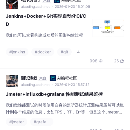
aicoding.csdn.net
· 2026-01-20 15:01:05
Jenkins+Docker+Git实现自动化CI/C
D
我们也可以查看构建成功后的图形构建过程
#jenkins
#docker
#git
+4
998
26


测试涛叔
AI编程社区
来自
aicoding.csdn.net
· 2026-01-23 15:57:12
Jmeter+influxdb+grafana 性能测试结果监控
我们做性能测试的时候使用自身的监听器统计压测结果虽然可以统
计到各个维度的信息，比如TPS，RT，Err等，但是这个Jmeter本
身的监控没有办法做存储，也没有办法去找历史数据，所以如果想
#jmeter
#grafana
要持久化储存数据，我们就需要采用监控平台+ influxdb时序数据
690
15

