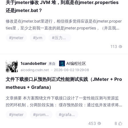
关于jmeter修改 JVM 堆，到底是在jmeter.properties
还是jmeter.bat？
修改是在jmeter.bat里进行，相信很多觉得应该是在jmeter.proper
ties里，至少之前我一直改的就是jmeter.properties，（并且我改
大之后很少抛出内存溢出的提示，但是我之前用的版本也相对老一
#jmeter
#jvm
#压力测试
些）后来我查了资料，说是jmeter.properties 是改jmeter行为的。
113

这里我修改成初始值4g,最大值8g，MaxMetaspaceSize修改成5
12。很简单，看你压
1candobetter
AI编程社区
来自
aicoding.csdn.net
· 2026-06-02 19:29:08
文件下载接口从预热到正式性能测试实践（JMeter + Pro
metheus + Grafana）
文章摘要 本方案围绕文件下载接口设计了一套性能压测与资源监
控闭环机制，分两阶段实施： 缓存预热阶段：通过低并发请求将
文件加载至内存页缓存（Page Cache），消除磁盘I/O干扰，通过
#jmeter
#prometheus
#grafana
监控Disk Read Bytes趋零确认预热完成； 正式压测阶段：高并发
453
8


测试下验证吞吐量（TPS）、首字节响应时间（TTFB）及下载耗