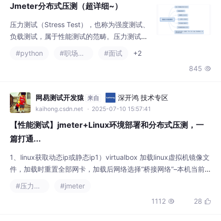
Jmeter分布式压测（超详细~）
压力测试（Stress Test），也称为强度测试、
负载测试，属于性能测试的范畴。压力测试是
模拟实际应用的软硬件环境及用户使用过程的
#python
#职场和发展
#面试
+2
系统负荷，长时间或超大负荷地运行被测软件
845

系统，来测试被测系统的性能、可靠性、稳定
性等。一定负载的情况下，长时间运行被测软
件系统，称为稳定性测试；超大负荷地运行被
网易测试开发猿
深开鸿 技术专区
来自
测软件系统称为极限压力测试。同时，我也为
kaihong.csdn.net
· 2025-07-10 15:57:41
大家准备了一份软件测试视频教程（含面试、
【性能测试】jmeter+Linux环境部署和分布式压测，一
接口、自动化、性能测试等），
篇打通...
1、linux获取动态ip或静态ip1）virtualbox 加载linux虚拟机镜像文
件，加载时重置全部网卡，加载后网络选择“桥接网络”–本机当前
使用网卡；2）ifconfig#获取linux虚拟机ip地址，记下HWADDR
#压力测试
#jmeter
值；3）#将 HWADDR 修改为上步的记录下来的值，BOOTPROT
1112
28


O=dhcp，自动获取动态ip;4）#删除网络缓存文件；5）#重启网
络服务6）ifconfig#验证是