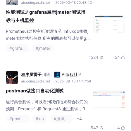
aicoding.csdn.net
· 2025-03-18 20:43:43
性能测试之grafana展示jmeter测试指
标与主机监控
Prometheus监控主机资源情况, influxdb接收j
meter脚本执行信息.所有的图表都可以使用gr
afana的模版来展示.
#grafana
#jmeter
1224
24


程序员雷子
AI编程社区
来自
aicoding.csdn.net
· 2025-08-13 14:47:58
postman做接口自动化测试
运行集合测试，可以看到我们结果符合我们的
预期，Request1 和 Request3 通过测试，Re
quest2 被跳过，Request4 仍被执行。Don
#postman
#lua
#测试工具
+4
e…
547
4

