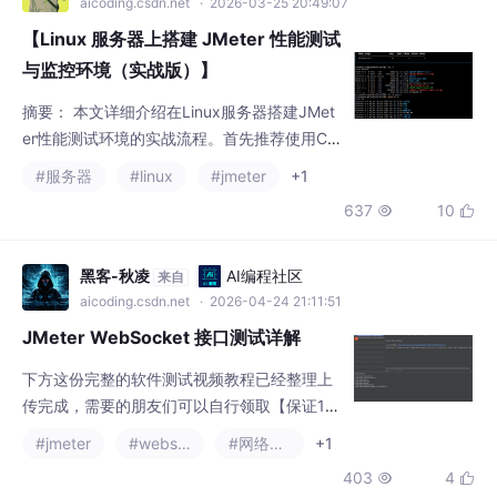
【Linux 服务器上搭建 JMeter 性能测试
与监控环境（实战版）】
摘要： 本文详细介绍在Linux服务器搭建JMet
er性能测试环境的实战流程。首先推荐使用Ce
ntOS等稳定系统，并根据并发量配置服务器资
#服务器
#linux
#jmeter
+1
源（如50并发需8核16GB）。随后指导安装O
637
10


penJDK 11并配置环境变量，通过镜像源快速
部署JMeter 5.6.3。重点强调非GUI模式执行
压测的优势，提供核心命令行参数（-n -t -l -e
黑客-秋凌
AI编程社区
来自
-o）及目录规范建议。文中还解决Windows/Li
aicoding.csdn.net
· 2026-04-24 21:11:51
nux
JMeter WebSocket 接口测试详解
下方这份完整的软件测试视频教程已经整理上
传完成，需要的朋友们可以自行领取【保证10
0%免费】​​​。
#jmeter
#websocket
#网络协议
+1
403
4

