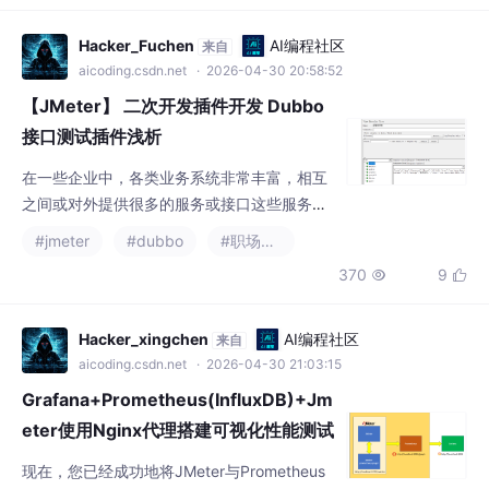
Hacker_Fuchen
AI编程社区
来自
aicoding.csdn.net
· 2026-04-30 20:58:52
【JMeter】 二次开发插件开发 Dubbo
接口测试插件浅析
在一些企业中，各类业务系统非常丰富，相互
之间或对外提供很多的服务或接口这些服务或
接口中，有很多是需要强契约约束的，服务的
#jmeter
#dubbo
#职场和发展
提供方、服务的使用方必须遵守相同契约这类
370
9


服务最典型的就是RPC，其中应用广泛的有Du
bbo、gRPC等使用JMeter对这些RPC接口的
测试，可以自定义插件来实现由于Dubbo应用
Hacker_xingchen
AI编程社区
来自
相对广泛，本文主要针对Dubbo的接口测试插
aicoding.csdn.net
· 2026-04-30 21:03:15
件开发与实现进行介绍。
Grafana+Prometheus(InfluxDB)+Jm
eter使用Nginx代理搭建可视化性能测试
监控平台
现在，您已经成功地将JMeter与Prometheus