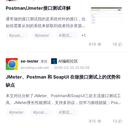
Postman/Jmeter接口测试详解
通常做的接口测试指的是系统对外的接口，比
如你需要从别的系统来获取到或者同步资源与
信息，他们会提供给你一个写好的接口方法供
#postman
#jmeter
#测试工具
+1
你调用，比如常用的app，用户同步这些在处
619
16


理数据的时候需要通过接口进行调用。webSe
rvice接口和http api接口是最常见的两种接口
方式，后者最常用，采用http协议，有get 和p
se-tester
AI编程社区
来自
ost请求方法，返回的数据是json类型，接口测
aicoding.csdn.net
· 2026-02-25 23:50:36
试也可以说是功能测试，通过调用接口从数据
JMeter、Postman 和 SoapUI 在做接口测试上的优势和
库
缺点
本文对比分析了JMeter、Postman和SoapUI三款主流接口测试工
具。JMeter擅长性能测试，支持多协议，但学习曲线较陡；Post
man以API开发和协作为核心，界面友好但性能测试能力有限；So
#jmeter
#postman
#测试工具
apUI专注于WebService测试，对SOAP支持最佳但高级功能需商
915
13


业版。建议根据项目需求选择：性能测试选JMeter，API协作选Po