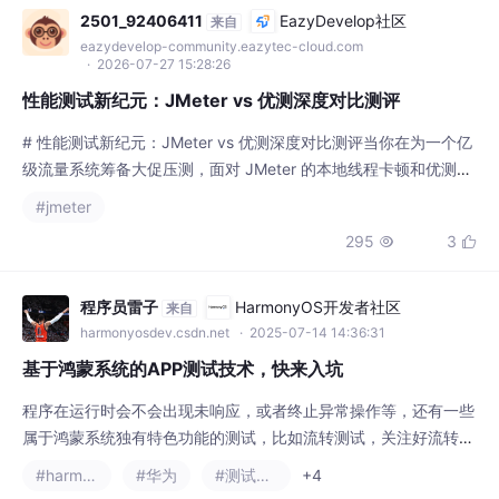
2501_92406411
EazyDevelop社区
来自
eazydevelop-community.eazytec-cloud.com
· 2026-07-27 15:28:26
性能测试新纪元：JMeter vs 优测深度对比测评
# 性能测试新纪元：JMeter vs 优测深度对比测评当你在为一个亿
级流量系统筹备大促压测，面对 JMeter 的本地线程卡顿和优测的
云端一键发压，究竟该把团队的测试资产押注在哪条技术路线上？
#jmeter
JMeter 以开源、协议丰富著称，却在高并发与协作上暴露瓶颈；
295
3


优测（UTest 腾讯优测）作为云原生性能测试工具，主打百万并发
与零代码协作。本文将从核心架构、开发效率、实战流程、选型决
策四个维度展开对
程序员雷子
HarmonyOS开发者社区
来自
harmonyosdev.csdn.net
· 2025-07-14 14:36:31
基于鸿蒙系统的APP测试技术，快来入坑
程序在运行时会不会出现未响应，或者终止异常操作等，还有一些
属于鸿蒙系统独有特色功能的测试，比如流转测试，关注好流转交
互一致性、跨端迁移功能、多端协同功能等。
#harmonyos
#华为
#测试工具
+4