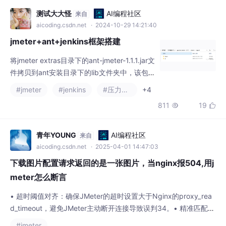
测试大大怪
AI编程社区
来自
aicoding.csdn.net
· 2024-10-29 14:21:40
jmeter+ant+jenkins框架搭建
将jmeter extras目录下的ant-jmeter-1.1.1.jar文
件拷贝到ant安装目录下的lib文件夹中，该包
相当于是ant和jmeter连接的桥梁，作用是使A
#jmeter
#jenkins
#压力测试
+4
nt运行时能够找到"org.programmerplanet.an
811
19


t.taskdefs.jmeter.JMeterTask"这个类，从而
成功触发jmeter脚本。配置全局工具，进入ma
nage jenkins --global
青年YOUNG
AI编程社区
来自
aicoding.csdn.net
· 2025-04-01 14:47:03
下载图片配置请求返回的是一张图片，当nginx报504,用j
meter怎么断言
• 超时阈值对齐：确保JMeter的超时设置大于Nginx的proxy_rea
d_timeout，避免JMeter主动断开连接导致误判34。• 精准匹配：
若Nginx自定义了504错误页，需根据实际内容调整断言关键词
#jmeter