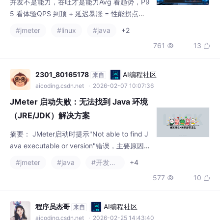
5 看体验QPS 到顶 + 延迟暴涨 = 性能拐点错
误率为 0，也可能是系统失败。
#jmeter
#linux
#java
+2
761
13


2301_80165178
AI编程社区
来自
aicoding.csdn.net
· 2026-02-07 10:07:36
JMeter 启动失败：无法找到 Java 环境
（JRE/JDK）解决方案
摘要： JMeter启动时提示"Not able to find J
ava executable or version"错误，主要原因是
Java环境配置问题。解决方法包括：1)检查系
#jmeter
#java
#开发语言
+4
统Path变量是否包含C:\Windows\System3
577
10


2；2)验证Java安装并配置JAVA_HOME环境变
量；3)直接修改jmeter.bat脚本指定Java路
径；4)尝试以管理员身份运行。这
程序员杰哥
AI编程社区
来自
aicoding.csdn.net
· 2026-02-25 14:43:40