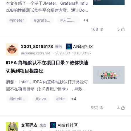
本文介绍了一个基于JMeter、Grafana和Influ
xDB的性能测试监控平台搭建方案。通过Dock
er容器化部署这三个工具，实现性能测试数据
#jmeter
#grafana
#人工智能
+4
的实时采集、存储和可视化展示。具体步骤包
168
5


括：1)安装InfluxDB 1.8.3并创建数据库；2)部
署Grafana用于数据可视化；3)通过Dockerfile
构建JMeter 5.4.3镜像，配置测试文件挂载路
2301_80165178
AI编程社区
来自
径。该方案可帮助团队快速搭建智能化性能测
aicoding.csdn.net
· 2026-03-18 10:33:37
试
IDEA 终端默认不在项目目录？教你快速
切换到项目根路径
摘要： IntelliJ IDEA 内置终端默认打开路径可
能不在项目目录（如C盘用户目录），导致运
行命令需频繁切换路径。原因在于终端默认使
#intellij-idea
#java
#ide
+4
用IDEA配置的shell工作目录。解决方法：1）
552
4


手动使用cd /d 项目路径切换；2）推荐修改ID
EA设置（File→Settings→Tools→Termina
l），将Start directory设为$PROJECT_DIR
文哥码农
AI编程社区
来自
$，实现终端自动定位到项目根目录
aicoding.csdn.net
· 2026-03-25 20:49:07