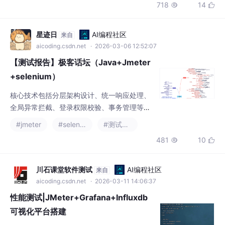
718
14


务器资源不足、网络拥塞或者应用程序代码的问题等。
星迹日
AI编程社区
来自
aicoding.csdn.net
· 2026-03-06 12:52:07
【测试报告】极客话坛（Java+Jmeter
+selenium）
核心技术包括分层架构设计、统一响应处理、
全局异常拦截、登录权限校验、事务管理等解
决方案设计。
#jmeter
#selenium
#测试工具
481
10


川石课堂软件测试
AI编程社区
来自
aicoding.csdn.net
· 2026-03-11 14:06:37
性能测试|JMeter+Grafana+Influxdb
可视化平台搭建