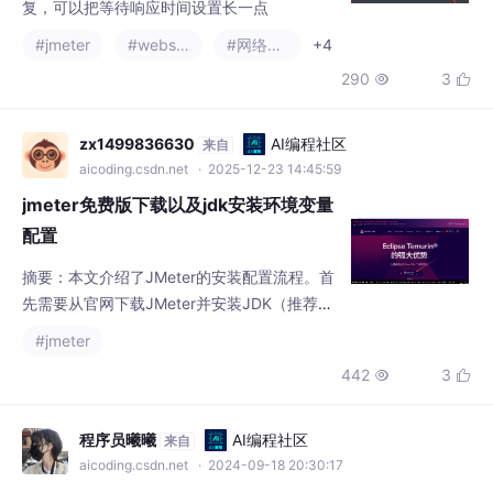
复，可以把等待响应时间设置长一点
#jmeter
#websocket
#网络协议
+4
290
3


zx1499836630
AI编程社区
来自
aicoding.csdn.net
· 2025-12-23 14:45:59
jmeter免费版下载以及jdk安装环境变量
配置
摘要：本文介绍了JMeter的安装配置流程。首
先需要从官网下载JMeter并安装JDK（推荐JD
K11+），配置JAVA_HOME和PATH环境变量。
#jmeter
然后将JMeter解压到英文目录，设置JMETER
442
3


_HOME环境变量并添加PATH路径。最后进入b
in目录运行jmeter.bat即可启动JMeter。若无
法启动，需检查Java和JMeter的环境变量配
程序员曦曦
AI编程社区
来自
置是否正确。
aicoding.csdn.net
· 2024-09-18 20:30:17