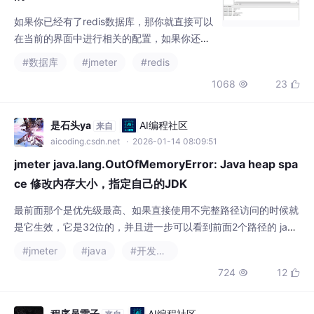
如果你已经有了redis数据库，那你就直接可以
在当前的界面中进行相关的配置，如果你还没
有redis数据库，就需要安装redis数据库。然
#数据库
#jmeter
#redis
后，在‘选项’菜单下，点击‘plugin manager’，
1068
23


打开插件管理弹窗，选择‘Available Plugins’，
在搜索框中，输入 redis。安装redis数据库的
方法很多，那使用docker方式的安装，可能是
是石头ya
AI编程社区
来自
最简单的，下面我就用docker的方式来安装
aicoding.csdn.net
· 2026-01-14 08:09:51
jmeter java.lang.OutOfMemoryError: Java heap spa
ce 修改内存大小，指定自己的JDK
最前面那个是优先级最高、如果直接使用不完整路径访问的时候就
是它生效，它是32位的，并且进一步可以看到前面2个路径的 jav
a.exe 都没有输出 64 Bit 的信息，证明其实都是 32 位的，都是一
#jmeter
#java
#开发语言
些奇怪的地方引入的JRE。这个命令的输入是 jmx 文件，即压测的
724
12


配置文件，jtl 是报告的原始数据文件，命令中 test_report 这个目
录下会在运行结束后生成 index.html 以及一些别
程序员雷子
AI编程社区
来自