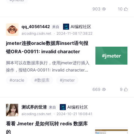
（如自定义超时提示）45。• 作用：验证响应时间是否超过Nginx
903
10


的proxy_read_timeout阈值（如60秒）。• 响应文本：Gateway
Timeout（匹配模式选择包含
qq_40561442
AI编程社区
来自
aicoding.csdn.net
· 2024-11-08 17:38:22
jmeter连接oracle数据库insert语句报
错ORA-00911: invalid character
脚本可以在数据库执行，使用jmeter进行插入
操作，报错ORA-00911: invalid character，
把请求脚本拿到数据库执行没问题，原因竟是
#oracle
#数据库
#jmeter
自己不小心多写了分号，马虎了。4、修改脚
669
9


本去掉分号，运行，数据insert成功。希望聪
明的宝宝们别犯这种错误~
测试界的世清
AI编程社区
来自
aicoding.csdn.net
· 2024-10-21 16:08:41
看看 Jmeter 是如何玩转 redis 数据库
的