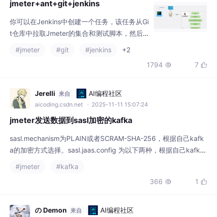
jmeter+ant+git+jenkins
你可以在Jenkins中创建一个任务，该任务从Gi
t仓库中拉取Jmeter的集合和测试脚本，然后
使用Ant运行这些测试，并将结果输出到Jenki
#jmeter
#git
#jenkins
+2
ns的构建报告中。Ant构建文件，也叫build.x
1794
7


ml，是一个基于XML的文件，它是由Apache
Ant构建工具使用的。通过上述步骤，可以使
用JMeter、Ant、Git和Jenkins进行接口自动
Jerelli
AI编程社区
来自
化测试，提高测试效率和准确性，降低人工干
aicoding.csdn.net
· 2025-11-11 15:07:24
预和错误率。在
jmeter发送数据到sasl加密的kafka
sasl.mechanism为PLAIN或者SCRAM-SHA-256，根据自己kafk
a的加密方式选择。sasl.jaas.config 为以下两种，根据自己kafka
的加密方式选择，注意最后的分号不要漏掉了。在选项-plugins M
#jmeter
#kafka
anager中搜索kafka，然后将对应的kafka插件安装。security.pro
366
1


tocol为SASL_PLAINTEXT。kafka brokers中填写自
の Demon
AI编程社区
来自