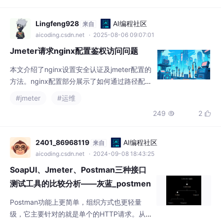
Lingfeng928
AI编程社区
来自
aicoding.csdn.net
· 2025-08-06 09:07:01
Jmeter请求nginx配置鉴权访问问题
本文介绍了nginx设置安全认证及jmeter配置的
方法。nginx配置部分展示了如何通过路径配
置和登录校验实现基本认证，包括设置代理服
#jmeter
#运维
务器、用户名密码验证等。jmeter配置部分详
249
2


细说明了如何新建线程组和HTTP请求，包括
填写请求信息、设置代理服务器认证参数，并
提供了两种授权方式：通过URL直接传递凭证
2401_86968119
AI编程社区
来自
和使用Authorization请求头。文章通过配置文
aicoding.csdn.net
· 2024-09-08 18:43:25
件示例和代码片段，帮助读者快速掌握ngi
SoapUI、Jmeter、Postman三种接口
测试工具的比较分析——灰蓝_postmen
与postman区别
Postman功能上更简单，组织方式也更轻量
级，它主要针对的就是单个的HTTP请求。从