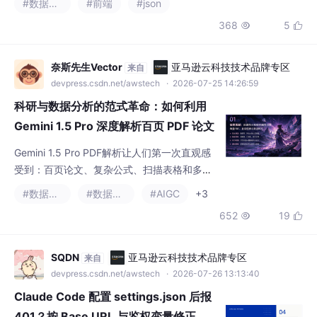
#数据结构
#前端
#json
368
5


奈斯先生Vector
亚马逊云科技技术品牌专区
来自
devpress.csdn.net/awstech
· 2026-07-25 14:26:59
科研与数据分析的范式革命：如何利用
Gemini 1.5 Pro 深度解析百页 PDF 论文
与海量商业报表？
Gemini 1.5 Pro PDF解析让人们第一次直观感
受到：百页论文、复杂公式、扫描表格和多张
图表，可以被放进一个统一的分析上下文。它
#数据分析
#数据挖掘
#AIGC
+3
把过去需要数天完成的资料定位、表格初提取
652
19


和文献聚类压缩到小时级，甚至更短。但速度
提升不等于结论自动可信。真正稀缺的能力，
正在从“谁能更快读完资料”转向“谁能定义一个
SQDN
亚马逊云科技技术品牌专区
来自
可验证的问题”。研究者需要判断对照实验是否
devpress.csdn.net/awstech
· 2026-07-26 13:13:40
公平、指标是否支持结论、相关性是否被误写
Claude Code 配置 settings.json 后报
成因果；分析师需
401？按 Base URL 与鉴权变量修正