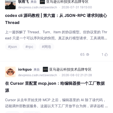
6误判引发无效修改；5）Memory Search空
耿雨飞
亚马逊云科技技术品牌专区
来自
跑增加延迟。优化方案包括按需加载Skill、限
devpress.csdn.net/awstech
· 2026-07-31 19:15:00
制上
codex cli 源码教程 | 第六篇：从 JSON-RPC 请求到核心
Thread
上一篇拆解了 Thread、Turn、Item 的协议模型。但协议里的 Thr
ead 只是一个可以序列化的快照。真正执行模型请求、工具调用和
审批流程的，是 Core 中长期存活的与Session。本篇沿着这条真
#json
#rpc
#网络
实调用链阅读源码，并在最后实现一个最小 stdio 客户端。
65
1


iorkguo
亚马逊云科技技术品牌专区
来自
devpress.csdn.net/awstech
· 2026-08-02 21:21:28
在 Cursor 里配置 mcp.json：给编辑器接一个工厂数据
源
Cursor 从去年开始支持 MCP 之后，编辑器里的 AI 除了读代码，
还能调外部数据服务。这篇以天下工厂开放平台为例，讲讲远程 M
CP 服务在 Cursor 里的标准配置方法，以及配置项背后的几个概