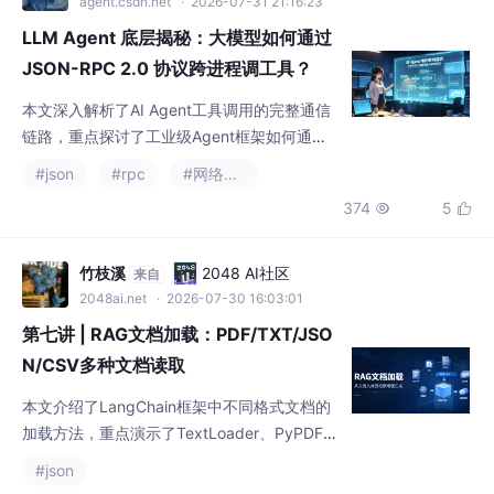
agent.csdn.net
· 2026-07-31 21:16:23
LLM Agent 底层揭秘：大模型如何通过
JSON-RPC 2.0 协议跨进程调工具？
本文深入解析了AI Agent工具调用的完整通信
链路，重点探讨了工业级Agent框架如何通过J
SON-RPC 2.0协议实现大模型意图与工具执行
#json
#rpc
#网络协议
的精准对接。文章从协议层与传输层的正交设
374
5


计出发，详细拆解了本地脚本（StdioTranspor
t）和远端服务（HttpTransport）的路由机
制，并着重分析了使用CompletableFuture实
竹枝溪
2048 AI社区
来自
现请求级超时管理的核心技术方案。通过Conc
2048ai.net
· 2026-07-30 16:03:01
urren
第七讲 | RAG文档加载：PDF/TXT/JSO
N/CSV多种文档读取
本文介绍了LangChain框架中不同格式文档的
加载方法，重点演示了TextLoader、PyPDFL
oader、JsonLoader和CSVLoader四种加载器
#json
的使用。内容涵盖：1. 文档加载器的统一接口