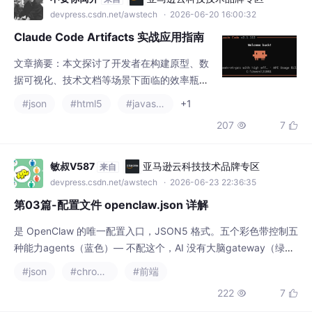
devpress.csdn.net/awstech
· 2026-06-20 16:00:32
Claude Code Artifacts 实战应用指南
文章摘要：本文探讨了开发者在构建原型、数
据可视化、技术文档等场景下面临的效率瓶颈
问题，并提出了10种优化策略。包括利用现代
#json
#html5
#javascript
+1
工具链快速搭建可交互原型、通过配置驱动生
207
7


成复杂图表、开发动态技术文档、构建低代码
内部工具等。重点介绍了如何将算法可视化、
自动化项目搭建、安全重构代码、设计游戏化
敏叔V587
亚马逊云科技技术品牌专区
来自
学习组件等技术方案，最终实现从概念验证到
devpress.csdn.net/awstech
· 2026-06-23 22:36:35
生产代码的平滑迁移。这些方法能显著提升开
第03篇-配置文件 openclaw.json 详解
发效率，让技术产出更加直观且具备高价值
是 OpenClaw 的唯一配置入口，JSON5 格式。五个彩色带控制五
种能力agents（蓝色）— 不配这个，AI 没有大脑gateway（绿
色）— 配好端口和认证，安全第一channels（紫色）— 至少接一
#json
#chrome
#前端
个渠道，AI 才有耳朵和嘴巴session（橙色）— 多人使用时配好d
222
7


mScope隔离tools（红色）— 逐步放开，别一开始全开特权热重