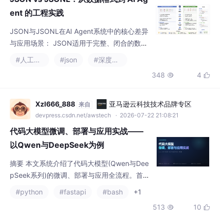
ent 的工程实践
JSON与JSONL在AI Agent系统中的核心差异
与应用场景： JSON适用于完整、闭合的数据
交换（如API请求/响应），要求一次性解析全
#人工智能
#json
#深度学习
部内容，形成内存中的完整树结构。 JSONL
348
4


（JSON Lines）以行为单位独立存储JSON对
象，支持流式处理、逐行解析和追加写入，显
著降低内存占用，适合实时性场景（如Agent
Xzl666_888
亚马逊云科技技术品牌专区
来自
消息流、日志、数据集）。
devpress.csdn.net/awstech
· 2026-07-22 21:08:21
代码大模型微调、部署与应用实战——
以Qwen与DeepSeek为例
摘要 本文系统介绍了代码大模型(Qwen与Dee
pSeek系列)的微调、部署与应用全流程。首先
分析了模型选型建议，推荐Qwen2.5-Coder-7
#python
#fastapi
#bash
+1
B和DeepSeek-R1-Distill-Qwen-7B作为性价
513
10


比最优选择。详细讲解了环境配置、数据准备