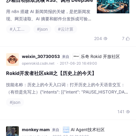
沙箱自动抓取虎嗅 RSS、调用 DeepSee
k 摘要并发送邮件
用 n8n 搭建 AI 新闻简报的关键，是把新闻发
现、网页读取、AI 摘要和邮件分发拆成可验证
的工作流。推荐链路为 Manual Trigger 或 Sc
#人工智能
#json
#云计算
hedule Trigger、RSS Read、Limit、Firecra
204
7


wl、AI Agent + DeepSeek、Aggregate、Ma
rkdown、Send Email。调试阶段先用 Manual
Trigger 和 Limit 处理
weixin_30730053
乐奇 Rokid 开放社区
来自
openrokid.csdn.net
· 2017-06-20 16:49:00
Rokid开发者社区skill之【历史上的今天】
技能名称：历史上的今天入口词：打开历史上的今天语音交互：
（有些是先写上）{"intents": [{"intent": "PAUSE_HISTORY_DA
Y","slots": [],"user_says": ["暂停",...
#json
141

monkey mam
AI Agent技术社区
来自