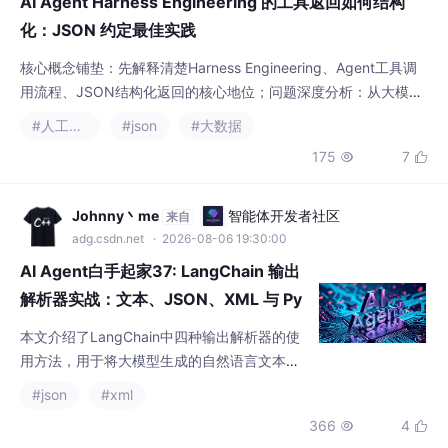
AI Agent Harness Engineering 的工具返回如何结构
化：JSON 约定最佳实践
核心概念铺垫：先解释清楚Harness Engineering、Agent工具调
用流程、JSON结构化返回的核心地位；问题深度分析：从大模型
输出、Prompt设计、工具Harness三个维度，剖析JSON结构化返
#人工智能
#json
#大数据
回失败的根本原因；百万级验证后的JSON约定最佳实践：这是本
175
7


文的核心内容，将分顶层结构约定元数据字段约定结果数据字段约
定错误处理字段约定扩展字段约定不同工具类型的专用约定六个部
分详细讲解；
Johnny丶me
智能体开发者社区
来自
adg.csdn.net
· 2026-08-06 19:30:00
AI Agent白手起家37: LangChain 输出
解析器实战：文本、JSON、XML 与 Py
dantic
本文介绍了LangChain中四种输出解析器的使
用方法，用于将大模型生成的自然语言文本转
换为结构化数据。主要内容包括： 输出解析器
#json
#xml
的作用：在LangChain数据流中负责格式转
366
4


换，将模型输出转为下游易处理的结构化数据