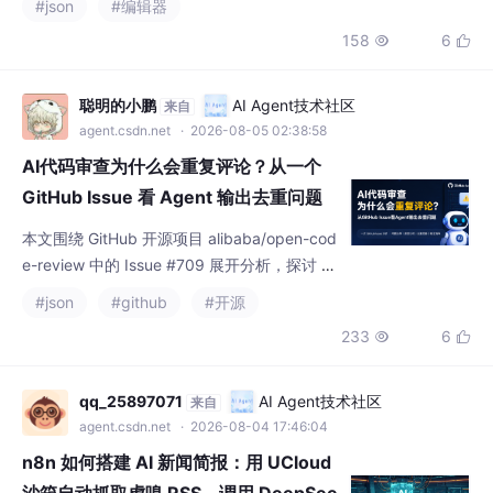
#json
#编辑器
念。
158
6


聪明的小鹏
AI Agent技术社区
来自
agent.csdn.net
· 2026-08-05 02:38:58
AI代码审查为什么会重复评论？从一个
GitHub Issue 看 Agent 输出去重问题
本文围绕 GitHub 开源项目 alibaba/open-cod
e-review 中的 Issue #709 展开分析，探讨 AI
Code Review Agent 输出近重复评论的问题。
#json
#github
#开源
文章介绍重复评论产生的可能原因，分析精确
233
6


去重与相似度去重的设计思路，并给出验证清
单，帮助开发者理解如何提升 AI Agent 输出
质量。
qq_25897071
AI Agent技术社区
来自
agent.csdn.net
· 2026-08-04 17:46:04
n8n 如何搭建 AI 新闻简报：用 UCloud