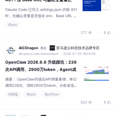
Claude Code 已写入 settings.json 仍报 401
时，先确认变量是否放在 env、Base URL 是
否指向 Anthropic Messages 根地址，再区分
#json
ANTHROPIC_AUTH_TOKEN 的 Bearer 与 AN
377
6


THROPIC_API_KEY 的 X-Api-Key。本文以 Cl
aude Code 2.1.219 访问本地 fixture，复现错
误鉴权
AICDragon
亚马逊云科技技术品牌专区
来自
devpress.csdn.net/awstech
· 2026-07-30 18:00:00
OpenClaw 2026.6.6 升级踩坑：239
次API调用、2900万token，Agent成
本失控的5个根因与优化方案
摘要： OpenClaw升级后API用量暴增，单日
调用239次、消耗2900万token。分析发现五
大根因：1）49个未用Skill全量注入污染上下
#前端
#json
#python
文；2）3个历史session串联导致缓存读取161
362
6


6万token；3）自动修复死循环使exec调用达
75次（正常仅需3-5次）；4）错误代码4516