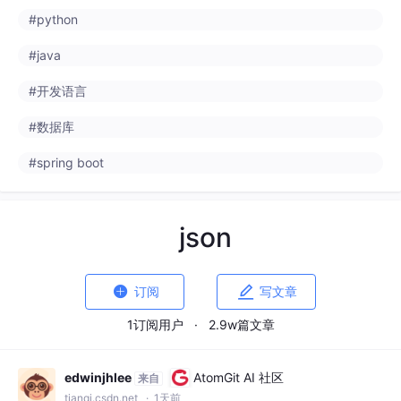
#python
#java
#开发语言
#数据库
#spring boot
json


订阅
写文章
1订阅用户
·
2.9w篇文章
edwinjhlee
AtomGit AI 社区
来自
tianqi.csdn.net
· 1天前