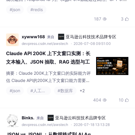
在 structured JSON 测试中返回 compact raw JSON，更适合程
#json
#redis
序直接解析。Claude Sonnet 5 返回内容有效，但 JSON 外层带
187
3


markdown code fence，需要工程层 no
xywww168
亚马逊云科技技术品牌专区
来自
devpress.csdn.net/awstech
· 2026-07-08 09:51:00
Claude API 200K 上下文窗口实测：长
文本输入、JSON 抽取、RAG 选型与工
程避坑
摘要：Claude 200K上下文窗口的实际能力评
估 Claude API的200K上下文窗口能力需要理
性评估，它既不是万能的RAG替代方案，也不
#json
#人工智能
#数据库
+2
应被低估。测试表明： 容量特性：200K toke
404
10


n约可容纳10-20万中文字符，但实际容量受文
本类型和格式影响显著，PDF和代码的token
密度差异很大。 性能表现： 信息检索：能有
Binks.
亚马逊云科技技术品牌专区
来自
效找回分布在文档开头、中间和结尾的关键信
devpress.csdn.net/awstech
· 2026-07-18 13:13:28
息，但在超长文本中仍需注意干扰
JSON vs JSONL：从数据格式到 AI Ag