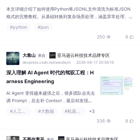
本文详细介绍了如何使用Python将JSONL文件清洗为标准JSON
格式的完整教程。从基础转换到复杂场景处理，涵盖异常处理、性
能优化和实际应用，帮助开发者高效处理AI日志、API响应等数
#python
#json
据，适用于模型训练和可视化分析。
250
9


大靠山
亚马逊云科技技术品牌专区
来自
devpress.csdn.net/awstech
· 2026-06-17 20:56:16
深入理解 AI Agent 时代的驾驭工程：H
arness Engineering
AI Agent 变得越来越强之后，很多团队会先去
调 Prompt，后去补 Context，最后却发现，
真正决定结果稳定性的，往往不是这两层。
#人工智能
#大数据
#机器学习
+3
336
9


不要你离开
亚马逊云科技技术品牌专区
来自