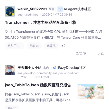
四种解析器对比： StrOutputParser：提取纯
文本 PydanticOutputParser：基于数据模
weixin_56622231
AI Agent技术社区
来自
型，支持字段验证 JsonOutputParser：生成
agent.csdn.net
· 2026-04-17 22:39:36
自由或严格J
Transformer：注意力驱动的AI革命引擎
💡 注：Transformer 的爆发恰逢 GPU 硬件红利期——NVIDIA V1
00/A100 的高带宽显存（HBM2）与 Tensor Core 张量加速单
元，使千亿参数训练从“理论可行”变为“周级交付”。这彻底颠覆了
#人工智能
#华为
#算法
+2
RNN/LSTM 的“链式记忆”（易遗忘长程依赖）与 CNN 的“局部感
272
5


受野”（难捕获跨段语义）。——一场“放弃递归，拥抱全局”的范式
迁移。🌐 四、Future：未来趋势
王天鹏个人小站
EazyDevelop社区
来自
eazydevelop-community.eazytec-cloud.com
· 2026-08-06 14:35:49
json_TableToJson 函数深度研究报告
摘要 json_TableToJson（json_表格转Json）
是灵析表格扩展函数库中的工具，可将Excel/
WPS表格区域一键转换为格式化JSON数组字
#json