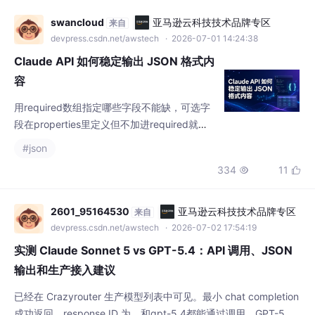
载让大部分改动不用重启，hybrid模式最省心。敏
swancloud
亚马逊云科技技术品牌专区
来自
devpress.csdn.net/awstech
· 2026-07-01 14:24:38
Claude API 如何稳定输出 JSON 格式内
容
用required数组指定哪些字段不能缺，可选字
段在properties里定义但不加进required就
好。实测数据表明，明确标记必填字段后，字
#json
段遗漏率能从 2%–3% 降到 0.5% 以下。这个
334
11


收益相当明显。第一步：你的 JSON 提取任务
每天超过 500 次吗？是 → 继续往下否 → pro
mpt engineering 就够了，监控一下失败率第
2601_95164530
亚马逊云科技技术品牌专区
来自
二步：你用的模型支持结构化输出吗（Sonnet
devpress.csdn.net/awstech
· 2026-07-02 17:54:19
实测 Claude Sonnet 5 vs GPT-5.4：API 调用、JSON
输出和生产接入建议
已经在 Crazyrouter 生产模型列表中可见。最小 chat completion
成功返回，response ID 为。和gpt-5.4都能通过调用。GPT-5.4