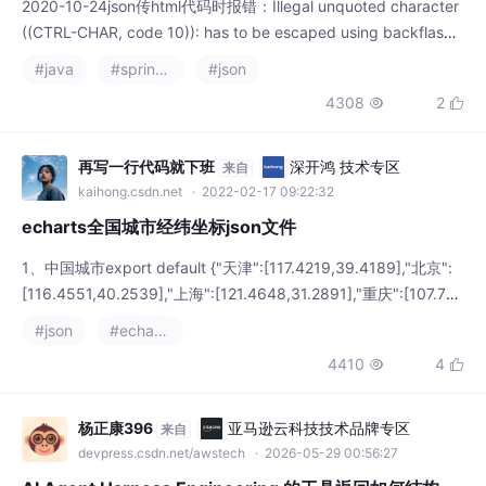
2020-10-24json传html代码时报错：Illegal unquoted character
((CTRL-CHAR, code 10)): has to be escaped using backflash t
o be included in string value解决方法：spring.jackson.parser.a
#java
#spring boot
#json
llow-unquoted-control-chars=true
4308
2


再写一行代码就下班
深开鸿 技术专区
来自
kaihong.csdn.net
· 2022-02-17 09:22:32
echarts全国城市经纬坐标json文件
1、中国城市export default {"天津":[117.4219,39.4189],"北京":
[116.4551,40.2539],"上海":[121.4648,31.2891],"重庆":[107.75
39,30.1904],"六安":[116.3123,31.8329],"安庆":[116.7517,30.5
#json
#echarts
255],"滁州":[118.1909,32.536],"宣城":[118.8
4410
4


杨正康396
亚马逊云科技技术品牌专区
来自
devpress.csdn.net/awstech
· 2026-05-29 00:56:27