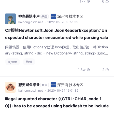
177
6


租户和IOT场景 详解"基准地址+端点"配置方
式，通过公共参数实现多接口统一管理 实操演
示使用jsonplaceholder测试API，配置基址参
神也畏惧小卢
深开鸿 技术专区
来自
数并在端点中引用 提供参数作用域、多值分隔
kaihong.csdn.net
· 2022-05-26 10:51:39
符等避坑指南 预告后续将探讨
C#报错Newtonsoft.Json.JsonReaderException:“Un
expected character encountered while parsing valu
e
问题场景：使用Dictionary处理Json数据，取出值//第一种Diction
ary<string, string> dic = new Dictionary<string, string>();dic.A
dd("id", "i1");dic.Add("2id", "i2");var serializer = new JavaScri
#json
#c#
ptSerializer();//将
1.8w
2


想要咸鱼毕业
深开鸿 技术专区
来自
kaihong.csdn.net
· 2020-10-24 16:01:32
Illegal unquoted character ((CTRL-CHAR, code 1
0)): has to be escaped using backflash to be include
d