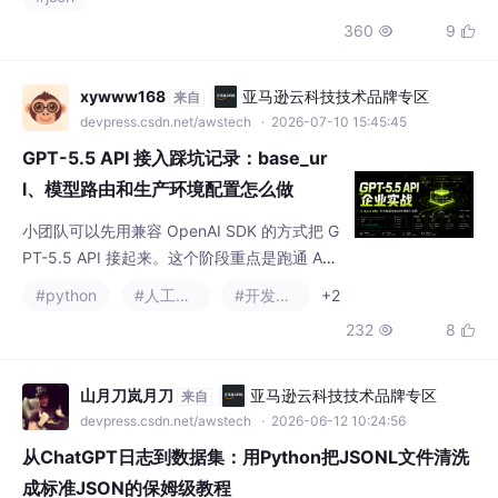
符串，支持输出到文件或单元格。该方案为非
360
9


技术职场人员提供了零代码的JSON转换路
径，适用于API对接、数据迁移、配置文件生
成等场景。函数通过自动识别数据类型、处理
xywww168
亚马逊云科技技术品牌专区
来自
空值及格式化输出，简化了传统手工拼接或脚
devpress.csdn.net/awstech
· 2026-07-10 15:45:45
本转换的复杂流程。其优势在于操作简便、兼
GPT-5.5 API 接入踩坑记录：base_ur
容
l、模型路由和生产环境配置怎么做
小团队可以先用兼容 OpenAI SDK 的方式把 G
PT-5.5 API 接起来。这个阶段重点是跑通 API
Key、base_url、模型名和最小请求。团队进
#python
#人工智能
#开发语言
+2
入成长期后，建议尽早封装统一 LLM Client。
232
8


不要等调用逻辑散落到十几个业务模块后再重
构。如果是企业团队，更适合建设 code0 或
类似的 AI Gateway，把鉴权、审计、限流、
山月刀岚月刀
亚马逊云科技技术品牌专区
来自
预算、多模型路由、故障转移统一收口。真正
devpress.csdn.net/awstech
· 2026-06-12 10:24:56
可持续的
从ChatGPT日志到数据集：用Python把JSONL文件清洗
成标准JSON的保姆级教程