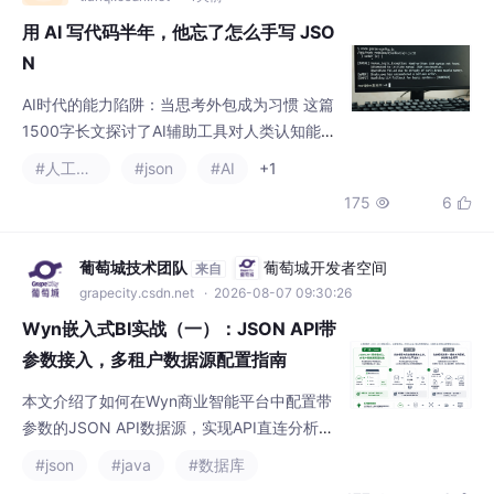
用 AI 写代码半年，他忘了怎么手写 JSO
N
AI时代的能力陷阱：当思考外包成为习惯 这篇
1500字长文探讨了AI辅助工具对人类认知能力
的影响。文章以小说中的AI助手Tilly为引子，
#人工智能
#json
#AI
+1
指出当前ChatGPT等AI工具正在导致人类逐渐
175
6


丧失独立思考能力，并举了大量实例：程序员
忘记如何手写JSON解析、工程师看不懂自己
两年前的代码等。 核心观点在于：AI不仅替代
葡萄城技术团队
葡萄城开发者空间
来自
执行层面的工作，更开始介入判断过程。传统
grapecity.csdn.net
· 2026-08-07 09:30:26
工具（如计算器）只替代计算执行，而AI直接
Wyn嵌入式BI实战（一）：JSON API带
提供判
参数接入，多租户数据源配置指南
本文介绍了如何在Wyn商业智能平台中配置带
参数的JSON API数据源，实现API直连分析。
主要内容包括： 解析JSON API直连的价值：
#json
#java
#数据库
不落地存储、实时获取数据，特别适合SaaS多