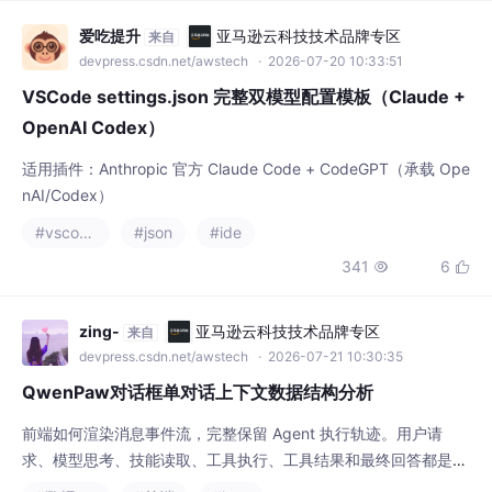
策略(开源代码50%+企业代码30%+算法测试2
0%)和三级数据清洗方法。重点演示了使用ms
爱吃提升
亚马逊云科技技术品牌专区
来自
-swift和LLaMA-Factory进行LoRA/
devpress.csdn.net/awstech
· 2026-07-20 10:33:51
VSCode settings.json 完整双模型配置模板（Claude +
OpenAI Codex）
适用插件：Anthropic 官方 Claude Code + CodeGPT（承载 Ope
nAI/Codex）
#vscode
#json
#ide
341
6


zing-
亚马逊云科技技术品牌专区
来自
devpress.csdn.net/awstech
· 2026-07-21 10:30:35
QwenPaw对话框单对话上下文数据结构分析
前端如何渲染消息事件流，完整保留 Agent 执行轨迹。用户请
求、模型思考、技能读取、工具执行、工具结果和最终回答都是独
立事件。