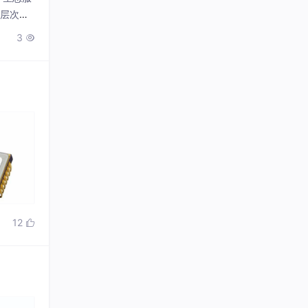
深层次。
合与创新
3

。此次合
12
