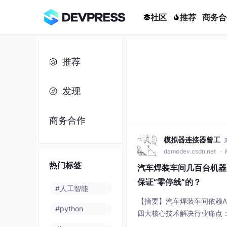
社区
推荐
商务合
推荐
发现
商务合作
模拟器连接器曾工
damodev.csdn.net
·
热门标签
汽车焊装车间几百台机器
保证“零停线”的？
#人工智能
【摘要】汽车焊装车间依赖A
#python
四大核心技术解决行业痛点
击；2）全金属屏蔽层有效抑制