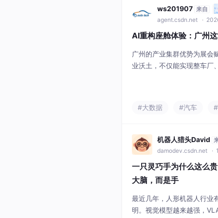
ws201907
来自
agent.csdn.net
· 202
AI重构座舱体验：广州这
广州的产业集群优势为展会
业沃土，不仅能实现整车厂
接，更能借助区域政策支持
应用的重要跳板，推动华南智
27-30日，AUTO TECH 
#大数据
#汽车
显示技术展览会将在广州·中
立足华南、辐
机器人猎头David
damodev.csdn.net
· 
一只灵巧手为什么这么贵
大脑，而是手
最近几年，人形机器人行业
明。视觉模型越来越强，VLA（Vi