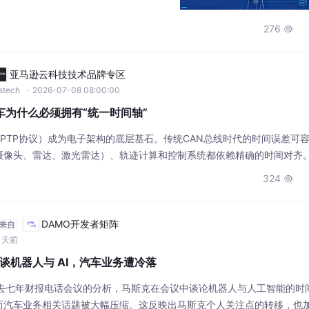
语言指令，也能够完成越来越复杂的任
很多企业发现：机器人最难突破的地方，
276

什么？因为人类的一只手，看似简单，实
成的精密系统。它不仅需要完成抓取，还
亚马逊云科技技术品牌专区
wstech
· 2026-07-08 08:00:00
车为什么必须拥有“统一时间轴”
PTP协议）成为电子架构的底层基石。传统CAN总线时代的时间误差可
像头、雷达、激光雷达）、轨迹计算和控制系统都依赖精确的时间对齐。
机的协同，构建全网共享的时间体系，解决硬件时间戳不一致、网络延迟
324

可靠。没有统一时间，智能汽车的感知和决策将失去可信基础。
DAMO开发者矩阵
来自
1天前
谈机器人与 AI，汽车业务遭冷落
特斯拉过去七年财报电话会议的分析，马斯克在会议中谈论机器人与人工智能的时
而汽车业务相关话题被大幅压缩。这反映出马斯克个人关注点的转移，也