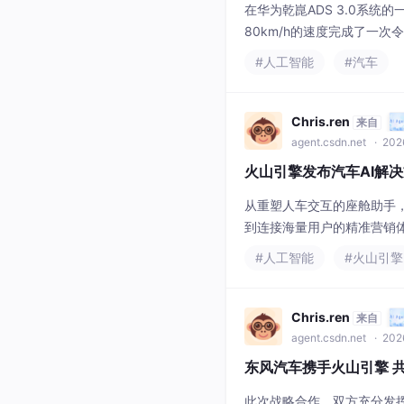
在华为乾崑ADS 3.0系
80km/h的速度完成了一次
谁家的模型，依然是中国汽车
#人工智能
#汽车
的开源特性让车企可以在本
Chris.ren
来自
agent.csdn.net
· 202
火山引擎发布汽车AI解
从重塑人车交互的座舱助手
到连接海量用户的精准营销
迈向“原生智能”新时代。通
#人工智能
#火山引擎
户体验，让车更像人，交流
付，以统一
Chris.ren
来自
agent.csdn.net
· 202
东风汽车携手火山引擎 
此次战略合作，双方充分发