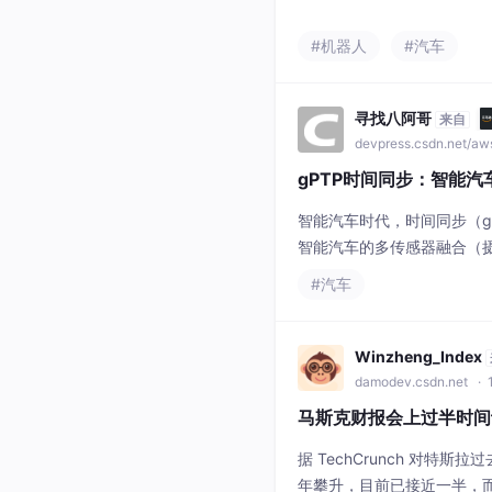
发展，机器人已经可以理解
务。但真正走向商业化时，
#机器人
#汽车
可能不是AI，而是一双手为
际上是经过数百万年进化形
需要感知力度、调
寻找八阿哥
来自
devpress.csdn.net/a
gPTP时间同步：智能汽
智能汽车时代，时间同步（g
智能汽车的多传感器融合（摄
通过主时钟、从时钟和交换
#汽车
确保数据融合和决策的安全
Winzheng_Index
damodev.csdn.net
· 
马斯克财报会上过半时间
据 TechCrunch 对
年攀升，目前已接近一半，