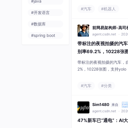
#java
抵抗焊渣、冷却液侵蚀；4
#汽车
#机器人
#开发语言
该技术方案使故障率降低62
近于零。这些"隐形卫士"通
#数据库
动
前网易架构师-高司
agent.csdn.net
· 202
#spring boot
带标注的夜视拍摄的汽车
别率69.2%，10228张图，
l格式,文末有模型训练代
​带标注的夜视拍摄的汽车，
2%，10228张图，支持yolo，
训练代码。
#汽车
#分类
Sim1480
来自
agent.csdn.net
· 202
47%新车已“通电“：A