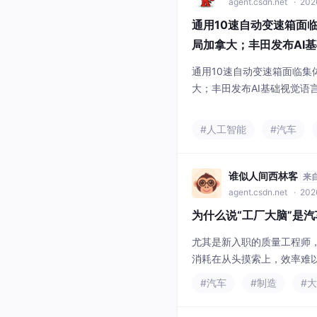
agent.csdn.net
· 2026
通用10速自动变速箱面
局加拿大；丰田发布AI
通用10速自动变速箱面临集
大；丰田发布AI基础视觉语
#人工智能
#汽车
谁似人间西林客
来
agent.csdn.net
· 2026
为什么说“工厂大脑”是
尤其是新入职的质量工程师
消耗在从头摸索上，效率难
打破数据壁垒，让数据真正
#汽车
#制造
#
团没有指挥家，小提琴、鼓
席上的听众也难免