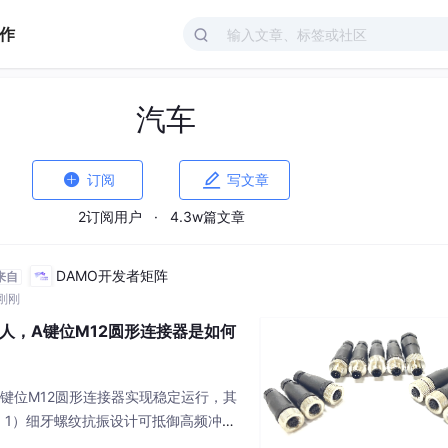
作
汽车


订阅
写文章
2订阅用户
·
4.3w篇文章
DAMO开发者矩阵
来自
 刚刚
人，A键位M12圆形连接器是如何
键位M12圆形连接器实现稳定运行，其
：1）细牙螺纹抗振设计可抵御高频冲
电磁干扰；3）IP67/IP69K防护等级