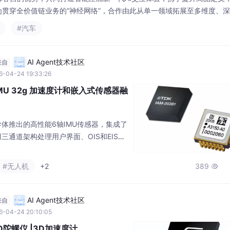
为贯穿全价值链业务的“神经网络”，合作由此从单一领域拓展至多维度、
将持续深化合作，持续推动豆包大模型、云计算在汽车全产业链的深度融
#汽车
AI汽车，为中国汽车行业的技术革新、驾乘体验创新注入源源不断的动力
AI Agent技术社区
来自
6-04-24 19:33:26
轴IMU 32g 加速度计和嵌入式传感器融
法半导体推出的高性能6轴IMU传感器，集成了
三通道架构处理用户界面、OIS和EIS数
0.65mA@高性能模式），支持边缘计
心(MLC)和有限状态机(FSM)。创新
#无人机
+2
389

能可实时调整参数，无需主机干预。其他特
集线器、传感器融合算法，以及±32g
AI Agent技术社区
来自
6-04-24 20:10:05
 3D陀螺仪 |3D加速度计