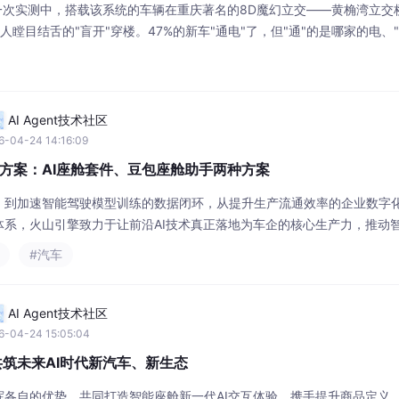
统的一次实测中，搭载该系统的车辆在重庆著名的8D魔幻立交——黄桷湾立交
令人瞠目结舌的"盲开"穿楼。47%的新车"通电"了，但"通"的是哪家的电、"
产业必须面对的深层问题。与基于闭源大模型的智能座舱不同，DeepSeek
地部署并进行深度定制，这意味着：更低的技术获取门槛、更灵
AI Agent技术社区
6-04-24 14:16:09
决方案：AI座舱套件、豆包座舱助手两种方案
，到加速智能驾驶模型训练的数据闭环，从提升生产流通效率的企业数字
体系，火山引擎致力于让前沿AI技术真正落地为车企的核心生产力，推动
过AI与车的深度融合，火山引擎将与车企共同打造鲜活、聪明、普适的智
#汽车
自由有情感、办事高智商能成长、操作像人的本能一样简单。则是完整的
AI Agent技术社区
6-04-24 15:05:04
共筑未来AI时代新汽车、新生态
挥各自的优势，共同打造智能座舱新一代AI交互体验，携手提升商品定义