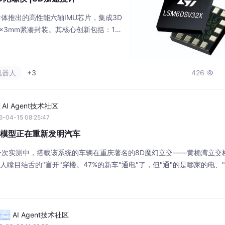
半导体推出的高性能六轴IMU芯片，集成3D
5×3mm紧凑封装。其核心创新包括：1）
；2）嵌入式MLC支持运动模式识别；
效姿态解算；4）Qvar技术实现无接触手
5mA，支持±16g加速度和±4000°/s
机器人
+3
426

口通信，内置4.5KB F
AI Agent技术社区
6-04-15 08:25:47
I大模型正在重新发明汽车
统的一次实测中，搭载该系统的车辆在重庆著名的8D魔幻立交——黄桷湾立交
令人瞠目结舌的"盲开"穿楼。47%的新车"通电"了，但"通"的是哪家的电、"
产业必须面对的深层问题。与基于闭源大模型的智能座舱不同，DeepSeek
地部署并进行深度定制，这意味着：更低的技术获取门槛、更灵
AI Agent技术社区