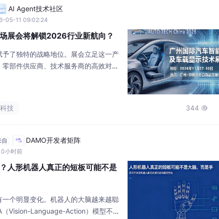
AI Agent技术社区
6-05-11 09:02:24
场展会将解锁2026行业新航向？
赋予了独特的战略地位。展会立足这一产
、零部件供应商、技术服务商的高效对
与基础设施优势，成为技术落地与商业化
能座舱产业集群协同发展。2026年11月
China 2026 广州国际汽车智能座舱及车载
#科技
344

国进出口商品交易会展馆D区启幕，这场
DAMO开发者矩阵
来自
10小时前
？人形机器人真正的短板可能不是
有一个明显变化。机器人的大脑越来越聪
sion-Language-Action）模型不断