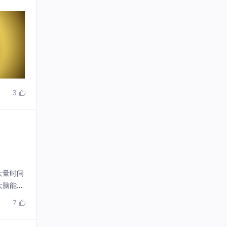
3

大量时间
大脑能够
的交响乐
7

为听，坐