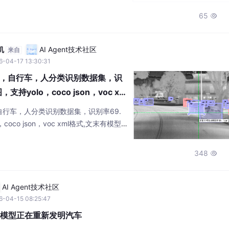
）A编码机械防呆杜绝误插。实际应用中，
65

%，停线时间缩短75%，日均信号中断趋
过精密设计支撑起每分钟万元级产值的自
机
AI Agent技术社区
来自
6-04-17 13:30:31
，自行车，人分类识别数据集，识
支持yolo，coco json，voc xm
码
自行车，人分类识别数据集，识别率69.
coco json，voc xml格式,文末有模型
348

AI Agent技术社区
6-04-15 08:25:47
I大模型正在重新发明汽车