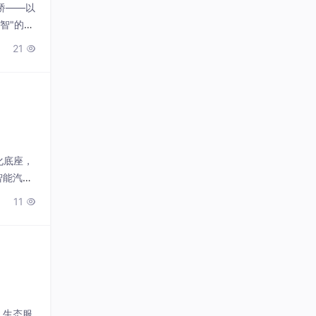
桥——以
智"的是
-R1
21

化底座，
智能汽车
能座舱用
11

产品级交
，生态服