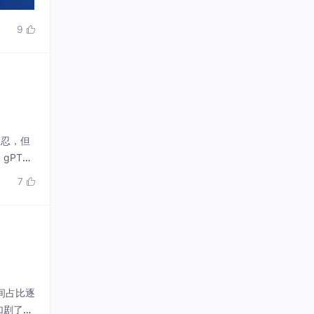
9

容忍，但
gPTP
等问题，
7

间占比逐
加剧了投