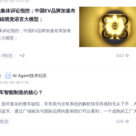
-05-08 11:01:20
临集体诉讼指控；中国EV品牌加速布
基础视觉语言大模型；
体诉讼指控；中国EV品牌加速布局加拿
言大模型；
#制造
+2
342

AI Agent技术社区
自
-05-09 18:11:16
汽车智能制造的核心？
，面对复杂的整车缺陷，常常因为没有系统的解析指导而感到无从下手，
以提升。通过广域铭岛与国际品牌的案例我们可以看到，一个成熟的工厂
流动起来，将工程师的个人经验转化为可复用的组织资产。如果一支庞大
大数据
329

手、合唱团各自沉浸自己的世界不能自拔，其演奏的结果必是呕哑嘲哳难