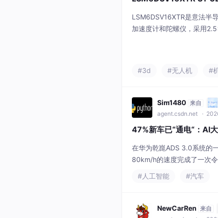
LSM6DSV16XTR是意法
加速度计和陀螺仪，采用2.
三核架构实现多任务并行处理
3）低功耗SFLP算法实现高
势控制。该芯片工作电流仅0.6
#3d
#无人机
#
角速度测量，通过I²C/SPI接
Sim1480
来自
agent.csdn.net
· 202
47%新车已“通电“：A
在华为乾崑ADS 3.0系
80km/h的速度完成了一次
谁家的模型，依然是中国汽车
#人工智能
#汽车
的开源特性让车企可以在本
NewCarRen
来自