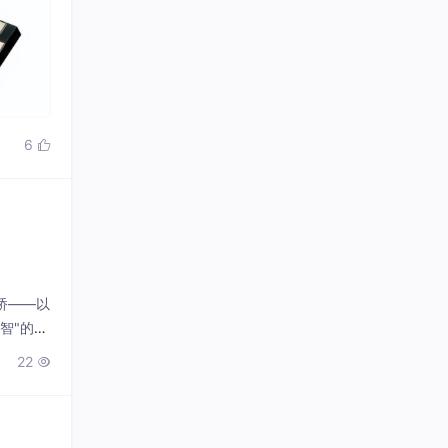
6

桥——以
智"的是
-R1
22
