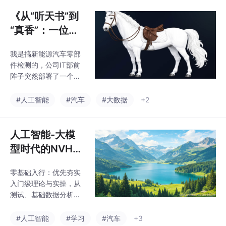
品质调校、整车声音设
计、仿真优化，站稳行
《从“听天书”到
业核心岗位；抢占行业
“真香”：一位第
风口：优先攻克AI大模
三方检测工程师
型声学应用，这是未来
我是搞新能源汽车零部
的AI工具“祛魅”
两年行业人才招聘核心
件检测的，公司IT部前
加分项，越早掌握优势
手记》
阵子突然部署了一个企
越大；长期深耕发展：
业级大模型平台。培训
兼顾技术实操与顶层思
会上，听着什么SFT、R
#人工智能
#汽车
#大数据
+2
维，逐步修炼顶尖领域
AG、向量数据库、模型
能力，完成从技术执行
微调，我满脑子问号
者到技术引领者的蜕
——我平时就用用某电
人工智能-大模
变。
信大模型聊聊天，再用
型时代的NVH与
某国产AI编程助手在VS
声音设计专题：
Code里补补Python脚
零基础入行：优先夯实
从入门到精通全
本，这个企业平台到底
入门级理论与实操，从
是个啥？它不给你聊
学习路线
测试、基础数据分析入
天，给你**“造专属AI工
手，快速积累现场项目
具”**的能力。因为你把
经验；职场进阶：深耕
#人工智能
#学习
#汽车
+3
**“聊天应用层”、“代码