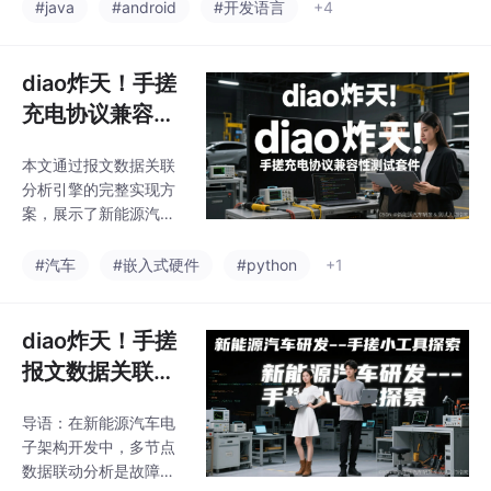
「什么场景值得调 AP
#java
#android
#开发语言
+4
础的零代码工具，到企
I」「什么场景网页版就
业级的RAG、微调、Ag
够」「什么场景本地模
ent开发，再到底层算法
型跑跑就行」。这种判
diao炸天！手搓​​
和工程化部署，
断力本身，就是你从
充电协议兼容性
「AI 消费者」升级为
测试套件
「AI 工具链构建者」的
本文通过报文数据关联
核心能力。
分析引擎的完整实现方
案，展示了新能源汽车
测试领域的技术突破。
该系统已在实际项目中
#汽车
#嵌入式硬件
#python
+1
创造显著价值，期待与
行业同仁共同推动充电
技术进步。原创声明。
diao炸天！手搓
报文数据关联分
析引擎（多节点
导语：在新能源汽车电
数据联动）
子架构开发中，多节点
数据联动分析是故障诊