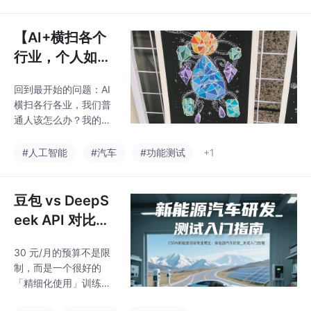
进阶专业技能，主攻声
助手层”、“企业平台层”*
品质调校、整车声音设
*的工具放在一起比较
计、仿真优化，站稳行
【AI+横扫各个
业核心岗位；抢占行业
行业，个人如何
风口：优先攻克AI大模
应对？各行业工
型声学应用，这是未来
回到最开始的问题：AI
程师的实践落地
两年行业人才招聘核心
横扫各行各业，我们普
加分项，越早掌握优势
指南！】
通人该怎么办？我的答
越大；长期深耕发展：
案一直没变：别焦虑，
兼顾技术实操与顶层思
别观望，也别盲从。先
#人工智能
#汽车
#功能测试
+1
维，逐步修炼顶尖领域
从手边的小事做起，先
能力，完成从技术执行
用AI把自己的工作效率
者到技术引领者的蜕
提上去，然后沿着"Pyth
豆包 vs DeepS
变。
on+Agent"的主线持续
eek API 对比分
深耕，职场提效和副业
析报告
变现两条腿走路，做一
30 元/月的预算不是限
个长期主义者。我整理
制，而是一个很好的
这篇文章的时候，把市
「精细化使用」训练
面上三套主流课程的体
——它会迫使你区分
系都拆了一遍，从零基