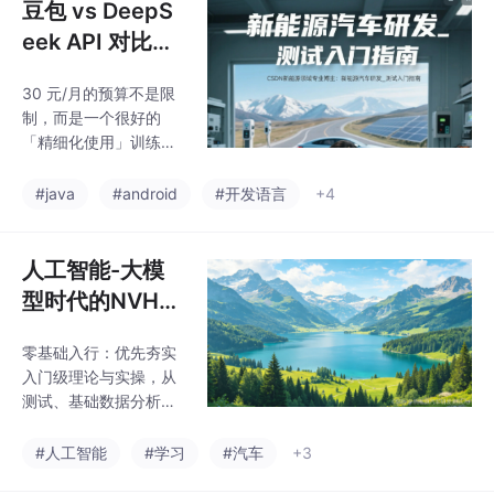
豆包 vs DeepS
eek API 对比分
析报告
30 元/月的预算不是限
制，而是一个很好的
「精细化使用」训练
——它会迫使你区分
「什么场景值得调 AP
#java
#android
#开发语言
+4
I」「什么场景网页版就
够」「什么场景本地模
型跑跑就行」。这种判
人工智能-大模
断力本身，就是你从
型时代的NVH与
「AI 消费者」升级为
声音设计专题：
「AI 工具链构建者」的
零基础入行：优先夯实
从入门到精通全
核心能力。
入门级理论与实操，从
学习路线
测试、基础数据分析入
手，快速积累现场项目
经验；职场进阶：深耕
#人工智能
#学习
#汽车
+3
进阶专业技能，主攻声