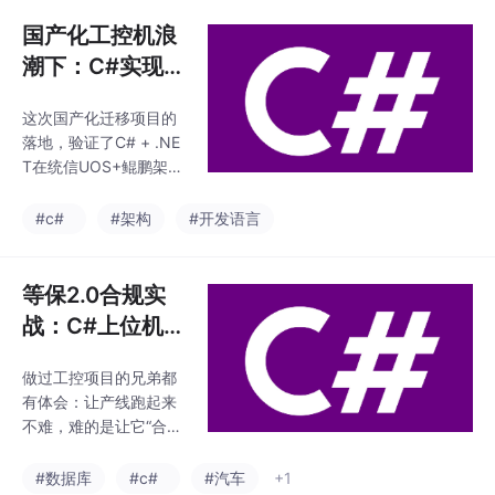
议，经过适配层的封装
人做补偿，实现无序工
改造后可以实现无缝兼
国产化工控机浪
件的精准焊接；二是对
容，存量代码复用率超
接工厂MES
潮下：C#实现M
过80%，整体迁移周期
odbus协议在统
不到两个月，远低于完
这次国产化迁移项目的
信UOS+鲲鹏架
全重写的方案。工控软
落地，验证了C# + .NE
件国产化不是简单的代
构上的无缝兼容
T在统信UOS+鲲鹏架构
码搬家，核心是要理解
上开发工业控制软件的
不同硬件架构、不同操
可行性。Modbus作为
#c#
#架构
#开发语言
作系统的底层差异，把
工业领域最通用的协
传输层、协议层的差异
议，经过适配层的封装
彻底屏蔽，给上层业务
改造后可以实现无缝兼
等保2.0合规实
提供一致的运行环境。
容，存量代码复用率超
对于
战：C#上位机
过80%，整体迁移周期
+汇川PLC+达梦
不到两个月，远低于完
做过工控项目的兄弟都
数据库在汽车零
全重写的方案。工控软
有体会：让产线跑起来
件国产化不是简单的代
部件产线的落地
不难，难的是让它“合规
码搬家，核心是要理解
复盘
地”跑起来。去年我们承
不同硬件架构、不同操
接了一个汽车Tier1供应
#数据库
#c#
#汽车
+1
作系统的底层差异，把