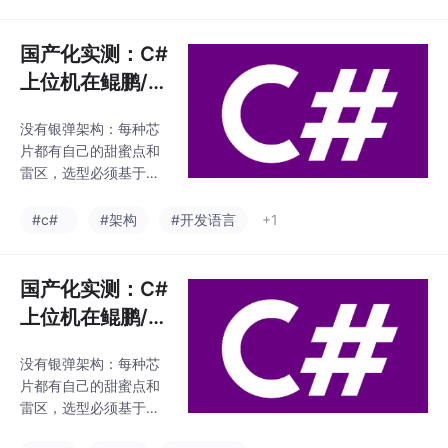
商的总装分拣线改造项
传输层、协议层的差异
目。C# WinForm上位
彻底屏蔽，给上层业务
机 + 汇川H5U PLC +
国产化实测：C#
提供一致的运行环境。
达梦DM8数据库。系统
对于
上位机在鲲鹏/昇
必须通过等保2.0三级测
腾/龙芯架构上的
评。这直接把项目难度
没有银弹架构：每种芯
性能真相与适配
拉高了一个维度。等保
片都有自己的甜蜜点和
2.0对工业控制系统的要
指南
雷区，选型必须基于业
求，不再是“装个杀毒软
务画像；.NET生态正在
件+改个密码”就能糊弄
快速补齐：龙芯LoongA
#c#
#架构
#开发语言
+1
的。它要求从身份鉴
rch支持从“能用”到“好
别、访问控制、安全审
用”只用了一年，社区贡
计到数据完整性，形
献功不可没；调优比跑
国产化实测：C#
分重要：实验室峰值性
上位机在鲲鹏/昇
能≠现场稳定表现，功
腾/龙芯架构上的
耗、散热、驱动稳定性
没有银弹架构：每种芯
性能真相与适配
才是长期胜负手；抽象
片都有自己的甜蜜点和
层要留逃生通道：跨平
指南
雷区，选型必须基于业
台代码保留架构特异性
务画像；.NET生态正在
分支，别追求100%统一