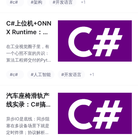
快速补齐：龙芯LoongA
#c#
#架构
#开发语言
+1
而牺牲关键性能；拥抱
rch支持从“能用”到“好
厂商生态：华为ACL、
用”只用了一年，社区贡
龙芯AOT工具链都是官
献功不可没；调优比跑
C#上位机+ONN
方投入巨大的优
分重要：实验室峰值性
X Runtime：毫
能≠现场稳定表现，功
秒级AI视觉缺陷
耗、散热、驱动稳定性
在工业视觉圈子里，有
检测系统落地指
才是长期胜负手；抽象
一个心照不宣的共识：
层要留逃生通道：跨平
南
算法工程师交付的Pyth
台代码保留架构特异性
on Demo和现场实际运
分支，别追求100%统一
行的C#上位机之间，隔
#c#
#人工智能
#开发语言
+1
而牺牲关键性能；拥抱
着一道巨大的工程鸿
厂商生态：华为ACL、
沟。我见过太多这样的
龙芯AOT工具链都是官
项目：算法团队用PyTo
汽车座椅滑轨产
方投入巨大的优
rch训出了mAP 99%的
线实录：C#搞定
模型，在实验室里跑得
4台机器人通信
天花乱坠。可一旦集成
异步IO是底线：同步阻
延迟与丢包，踩
到产线，问题接踵而至
塞在多设备场景下就是
——Python环境部署像
坑后总结的避坑
定时炸弹；协议解析要
拆炸弹，GPU驱动版本