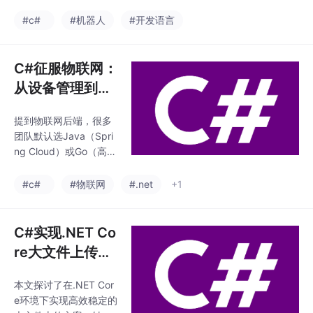
指南
严谨：粘包、断包、校
对不上，跨进程通信延
验，一个都不能少；心
#c#
#机器人
#开发语言
迟高达50ms，内存泄
跳要双向确认：单向Pin
漏导致每4小时必须重
g在生产环境等于裸
启一次。最终，一个本
奔；可观测性是刚需：
C#征服物联网：
该"智能
没有监控的系统，出了
从设备管理到智
问题只能靠猜。如果你
能决策，一套.N
也在做机器人通信、产
提到物联网后端，很多
ET 8全栈实战架
线上位机，希望这篇实
团队默认选Java（Spri
战笔记能让你少走弯
构
ng Cloud）或Go（高并
路。评论区欢迎交流你
发网关）。性能差距消
踩过的坑，大家一起避
失：.NET 8在TechEmp
#c#
#物联网
#.net
+1
坑才是真·技术社区。参
ower基准测试中，HTT
考资料- 《CLR via C
P吞吐和JSON序列化性
#》第27章：异步编程
能已持平甚至超越同级
C#实现.NET Co
模型本文所述方案已在
别Java框架，内存占用
实际
re大文件上传：
低30%-50%；边缘计算
从技术架构到性
原生支持：C#是唯一能
本文探讨了在.NET Cor
能优化的全面指
同时高效运行在Linux A
e环境下实现高效稳定的
RM工控机、Windows
南