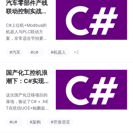
汽车零部件产线
联动控制实战：
C#上位机+Mod
C#上位机+Modbus的
bus实现机器人
机器人与PLC联动方
与PLC协同调度
案，非常适合节拍要求
不极端严苛、注重柔性
与成本的汽车零部件产
#汽车
#c#
#机器人
+2
线。它的核心优势在于
通用性强，几乎适配所
有主流PLC与机器人品
国产化工控机浪
牌，开发和维护成本都
潮下：C#实现M
远低于专用总线方案，
odbus协议在统
且调度逻辑集中在上位
这次国产化迁移项目的
信UOS+鲲鹏架
机，产线调整、工艺升
落地，验证了C# + .NE
级都非常灵活。后续可
构上的无缝兼容
T在统信UOS+鲲鹏架构
以从两个方向继续深
上开发工业控制软件的
化：一是引入机器视
可行性。Modbus作为
#c#
#架构
#开发语言
觉，将工件位置偏差通
工业领域最通用的协
过Modbus下发给机器