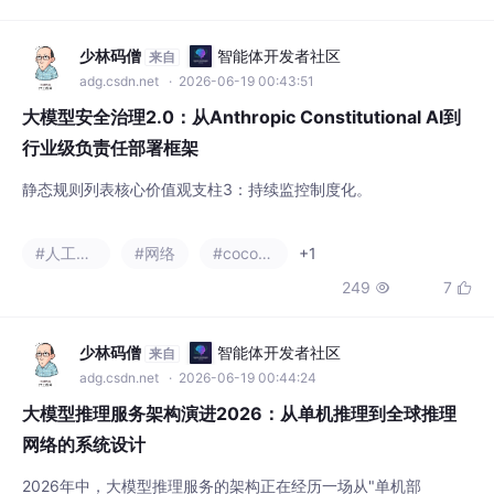
行业级负责任部署框架
静态规则列表核心价值观支柱3：持续监控制度化。
#人工智能
#网络
#cocoapods
+1
249
7


少林码僧
智能体开发者社区
来自
adg.csdn.net
· 2026-06-19 00:44:24
大模型推理服务架构演进2026：从单机推理到全球推理
网络的系统设计
2026年中，大模型推理服务的架构正在经历一场从"单机部
署"到"全球推理网络"的深刻演进。当一个企业从部署1个模型增长
到部署20个模型、推理请求从日均1万增长到日均100万时，推理
#人工智能
#网络
#cocoapods
+2
服务架构的设计直接决定了成本、延迟、可靠性和可扩展性四个关
177
7


键指标。