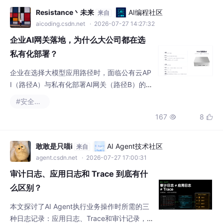
企业在选择大模型应用路径时，面临公有云AP
I（路径A）与私有化部署AI网关（路径B）的权
衡。路径A虽快捷但存在数据外泄、密钥托
#安全架构
管、供应商绑定及审计缺失等风险，适合小团
167
8


队。路径B通过内网隔离、密钥自主、多模型
兼容、GPU统一管理及全链路审计，更适合50
0人以上企业、金融/医疗/政务等需合规的场
敢敢是只喵i
AI Agent技术社区
来自
景，或涉及核心数据、自建GPU集群的情况。
agent.csdn.net
· 2026-07-27 17:00:31
私有化部署（如MAIGateway）提供安全、可
审计日志、应用日志和 Trace 到底有什
控、灵活的解决方案
么区别？
本文探讨了AI Agent执行业务操作时所需的三
种日志记录：应用日志、Trace和审计记录，
强调它们的不同功能与互补关系。应用日志主
#人工智能
#安全架构
#业界资讯
+1
要用于系统维护和故障诊断，记录组件级运行
419
5


状态；Trace还原分布式调用链路，帮助定位
请求路径；审计记录则聚焦业务责任，追踪"谁
以什么依据执行了什么操作"。三者通过trace_i
Lovekde_cn1
2048 AI社区
来自