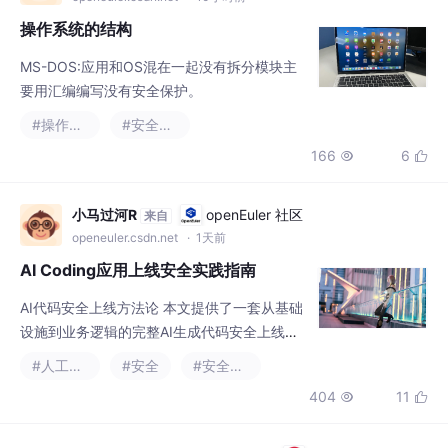
#操作系统
#安全架构
166
6


小马过河R
openEuler 社区
来自
openeuler.csdn.net
· 1天前
AI Coding应用上线安全实践指南
AI代码安全上线方法论 本文提供了一套从基础
设施到业务逻辑的完整AI生成代码安全上线方
案，包含以下核心内容： 基础设施安全：从操
#人工智能
#安全
#安全架构
作系统加固、网络隔离到容器安全，强调最小
404
11


化攻击面原则 代码层防护： 输入验证与参数
化查询 输出编码防XSS JWT认证最佳实践 资
源访问权限检查 安全工具链：SAST/DAST/IA
猪齿鱼数智化开发管理平台
AtomGit AI 社区
来自
ST工具组合使用，配合WAF和RASP形成纵深
tianqi.csdn.net
· 2026-08-06 17:56:08
防御 应急方案：入侵检测、日志审计、灾备恢
理解 Agentic AI：从对话生成到自主执
复
行