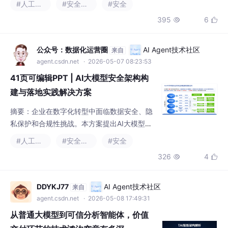
于关键业务。（149字）
41页可编辑PPT | AI大模型安全架构构
建与落地实践解决方案
摘要：企业在数字化转型中面临数据安全、隐
私保护和合规性挑战。本方案提出AI大模型安
全架构，通过数据加密、合规管理、AI自动
#人工智能
#安全架构
#安全
化、隐私保护和风险管理五大措施，保障数据
326
4


安全与业务连续性。方案采用端到端加密技
术，适配各地区合规要求，利用AI提升数据处
理效率，强化隐私保护，并提供全面的风险管
DDYKJ77
AI Agent技术社区
来自
理框架，帮助企业提升运营效率，确保合规
agent.csdn.net
· 2026-05-08 17:49:31
性，在竞争中保持优势。（150字）
从普通大模型到可信分析智能体，价值
交付环节的技术鸿沟究竟有多深
本文拆解了商业分析中 AI 价值交付的技术需
求，指出普通大模型存在来源丢失、推理链不
忠实、幻觉风险、无合规审计等局限。先见 AI
#人工智能
#安全架构
#可信计算技术
通过构建权威数据底座、TAI 可信分析体系、