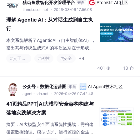
本文系统解析了AgenticAI（自主智能体AI），
指出其与传统生成式AI的本质区别在于形成感
知-推理-规划-执行-反馈的闭环运行机制。
#人工智能
#科技
#安全
+4
401
13


公众号：数据化运营圈
AI Agent技术社区
来自
agent.csdn.net
· 2026-04-26 07:42:48
41页精品PPT|AI大模型安全架构构建与
落地实践解决方案
摘要：AI大模型安全面临系统性挑战，需构建
覆盖数据治理、模型防护、运行监控的全生命
周期防护体系。数据安全需建立全链条加密机
#人工智能
#安全架构
#安全
制，模型防护要形成三阶段纵深防御，运行监
395
6


控实现毫秒级异常感知。实践应分步实施，初
期聚焦高风险场景，最终形成安全左移的DevS
ecOps体系。该转型是企业构建AI时代数字免
公众号：数据化运营圈
AI Agent技术社区
来自
疫系统的战略选择，决定大模型能否安全应用
agent.csdn.net
· 2026-05-07 08:23:53