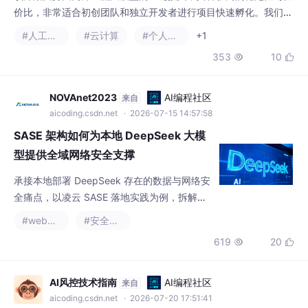
果你不想自己耗费大量精力去维护复
NOVAnet2023
AI编程社区
来自
aicoding.csdn.net
· 2026-07-15 14:57:58
SASE 架构如何为本地 DeepSeek 大模
型提供全域网络安全支撑
承接本地部署 DeepSeek 存在的数据与网络安
全痛点，以凌云 SASE 落地实践为例，拆解零
信任访问、AI 流量智能防护、端到端加密、托
#web安全
#安全架构
管安全服务四大能力，完整说明 SASE 如何构
619
20


建本地大模型算力安全底座，可供各行业 AI 基
建选型参考。
AI风控技术指南
AI编程社区
来自
aicoding.csdn.net
· 2026-07-20 17:51:41
AI 拟人化互动产品安全架构：从模型备
案到大模型安全围栏
2026 年 7 月 15 日施行的拟人化互动服务新
规，使 AI 身份提示、过度依赖预警、未成年人