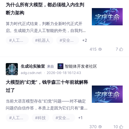
能力，才是人工智能的底层灵魂。唯有植入内
#人工智能
#机器人
#安全架构
+2
生安全判断力架构，所有大模型，才能彻底解
415
7


决幻觉漏洞、思维失控、伦理隐患、行为越界
全部长久难题。
生成论实验室
智能体开发者社区
来自
adg.csdn.net
· 2026-06-18 16:12:43
大模型的“幻觉”，钱学森三十年前就解释
过了
当前大语言模型存在"幻觉"问题——对不确定
问题仍自信作答，本质上是因为它们只有"量
智"（逻辑推理能力）而缺乏"性智"（整体判断
#人工智能
#科技
#安全架构
+1
力）。钱学森30年前就指出，智慧必须包含量
370
10


智与性智两部分。模型仅通过统计概率生成文
本，无法感知荒谬或判断确定性。解决路径不
是继续增强计算能力，而是构建"判断力引
少林码僧
智能体开发者社区
来自
擎"为AI补足性智，使其具备自我觉察和不确定
adg.csdn.net
· 2026-06-19 00:43:51
判断能力，实现真正的智能跃升。
大模型安全治理2.0：从Anthropic Constitutional AI到