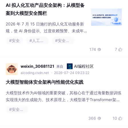
保护、安全评估和算法备案成为工程团队必须
#安全
#人工智能
#安全架构
实现的能力。大模型安全围栏不是单个接口，
174
7


而是一套可配置、可追踪、可迭代的治理系
统。
weixin_30681121
AI编程社区
来自
aicoding.csdn.net
· 2026-07-24 09:23:22
大模型智能体安全架构与性能优化实践
大模型技术作为AI领域的重要突破，其核心在于通过海量数据训练
实现强大的生成能力。技术原理上，大模型基于Transformer架
构，通过自注意力机制捕捉长距离依赖关系。在工程实践中，大模
#安全架构
型的价值体现在其能够处理复杂任务，如智能客服、金融风控等场
366
10


景。然而，随着GPT-5等模型的性能提升，安全可控性成为关键挑
战。本文通过双引擎推理架构（结合GPT-5商业API和GPT-OSS开
源模型）和三层安全控制层设
Resistance丶未来
AI编程社区
来自
aicoding.csdn.net
· 2026-07-27 14:27:32
企业AI网关落地，为什么大公司都在选
私有化部署？