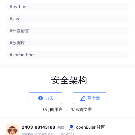
#数据库
#spring boot
安全架构


订阅
写文章
0订阅用户
·
1.1w篇文章
2403_88143188
openEuler 社区
来自
openeuler.csdn.net
· 10小时前
操作系统的结构
MS-DOS:应用和OS混在一起没有拆分模块主
要用汇编编写没有安全保护。