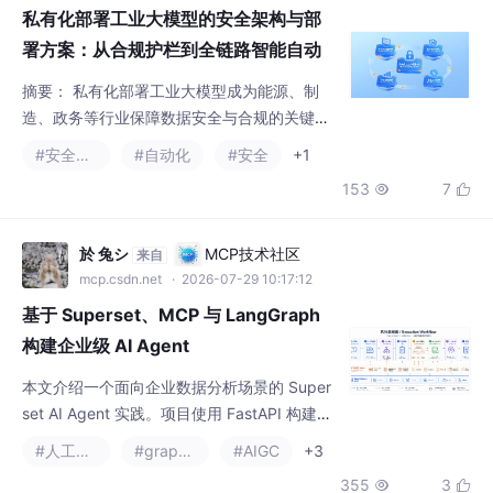
择，需平衡业务数据敏感性与模型语义理解需
#安全架构
#自动化
#安全
+1
求，构建覆盖数据全生命周期的安全体系。主
153
7


流方案包括全栈通用型（如实在Agent）和行
业定制型，前者侧重跨系统自动化，后者深耕
专业领域。安全架构依赖动态脱敏、权限隔离
於 兔シ
MCP技术社区
来自
和物理/逻辑双重隔离技术，但需注意算力需
mcp.csdn.net
· 2026-07-29 10:17:12
求、数据质量及模型幻觉问题。选型建议按场
基于 Superset、MCP 与 LangGraph
景匹配：高频操作场景适用Agent方
构建企业级 AI Agent
本文介绍一个面向企业数据分析场景的 Super
set AI Agent 实践。项目使用 FastAPI 构建独
立 Agent Sidecar，通过 MCP 接入 澈析BI的
#人工智能
#graphql
#AIGC
+3
看板、图表、数据集和 SQL 能力，使用 Lang
355
3


Graph 实现 Plan、ReAct 与 Reflection 工作
流，并结合 PostgreSQL、Qdrant、Embeddi
ng、对象存储、Run Trace、Metri
Lovekde_cn1
智能体开发者社区
来自
adg.csdn.net
· 2026-07-29 09:00:00
Havenlon｜AI 时代的执行安全语言体系