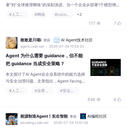
敢敢是只喵i
AI Agent技术社区
来自
agent.csdn.net
· 2026-07-29 10:53:35
Agent 为什么需要 guidance，但不能
把 guidance 当成安全策略？
本文探讨了AI Agent在企业系统中的能力选择
与安全治理问题。文章指出，Agent-facing接
口需要区分"能力引导"(guidance)和"安全策
#人工智能
#业界资讯
#安全架构
略"两类信息：前者通过自然语言描述(如适用
648
6


场景、返回内容、示例参数等)帮助AI更准确地
选择和调用能力；后者则通过结构化声明(如权
限、风险等级、审批要求等)确保安全边界。作
能源制造Agent丨实在智能
AI编程社区
来自
者强调，guidance只能辅助决策，不能替代安
aicoding.csdn.net
· 2026-07-24 15:51:39
全治理，并详细分析了guida
私有化部署工业大模型的安全架构与部
署方案：从合规护栏到全链路智能自动
化的演进路径
摘要： 私有化部署工业大模型成为能源、制
造、政务等行业保障数据安全与合规的关键选