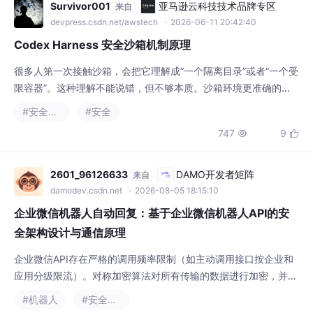
限容器”。这种理解不能说错，但不够本质。沙箱环境更准确的定
义是：让一个执行体可以运行，但只能在被限制的能力边界内运
#安全架构
#安全
行。这个“边界”不是抽象概念，而是具体的资源访问边界。最常见
747
9


的通常有三类：文件系统边界：它能读哪些目录，能写哪些目录。
网络边界：它能不能联网，能访问哪些目标地址。系统能力边界：
它能不能启动子进程，能不能访问桌面、设备、注册表
2601_96126633
DAMO开发者矩阵
来自
damodev.csdn.net
· 2026-08-05 18:15:10
企业微信机器人自动回复：基于企业微信机器人API的安
全架构设计与通信原理
企业微信API存在严格的调用频率限制（如主动调用接口按企业和
应用分级限流）。对称加密算法对所有传输的数据进行加密，并结
合 SHA1 签名算法进行消息来源的合法性校验。（接口调用超限）
#机器人
#安全架构
错误码时，自动启用本地缓存或降级策略，避免雪崩效应。用于消
206
8


息体（Encrypt）的加解密，长度固定为43位。在网关层对向企业
微信发起的出站请求进行限流。用于生成签名（Signature）。用
于校验消息的归属企业与应用。
少林码僧
亚马逊云科技技术品牌专区
来自
devpress.csdn.net/awstech
· 2026-06-22 00:31:33