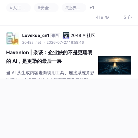
d关联但不可互相替代：审计记录需要独立的
2048ai.net
· 2026-07-27 16:58:46
事件模型和敏感数据处理策略，不能依赖临时
Havenlon | 杂谈：企业缺的不是更聪明
日志或Tra
的 AI，是更犟的最后一层
当 AI 从生成内容走向调用工具、连接系统并影
响现实，企业面对的核心问题不再只是模型是
否聪明，而是人的意图如何被安全地转化为最
#人工智能
#安全
#安全架构
+1
终执行。本文从“执行缝隙”出发，说明为什么
90
2


AI 会放大意图、审批与现实结果之间的不确定
性；进一步提出“执行控制”，强调错误不能轻
易进入现实；再以“对抗性完整”拆解单点权
芦熙霖
AtomGit AI 社区
来自
力，确保任何单一失陷都无法独立完成高风险
tianqi.csdn.net
· 2026-07-25 19:47:23
动作；最后通过“执行边界语言”，把安全底线
单条 ChatGPT 外链介导恶意 AI 智能体
变成可执行、可验证、可
企业渗透攻击机理与全域防御体系研究
4 攻击技术底层原理与可复现代码示例；2026
年 7 月 23 日 The Register 发布专项安全报
道，披露开源 AI 智能体项目 OpenClaw 存在
#人工智能
#microsoft
#安全架构
+3