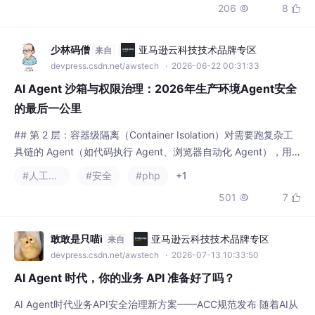
AI Agent 沙箱与权限治理：2026年生产环境Agent安全
的最后一公里
## 第 2 层：容器级隔离（Container Isolation）对需要跑复杂工
具链的 Agent（如代码执行 Agent、浏览器自动化 Agent），用
容器做隔离。这类用户态内核方案，比普通 Docker 容器安全得多
#人工智能
#安全
#php
+1
——Agent 即使攻破容器内进程，碰到的是 gVisor 的拦截层，而
501
7


不是宿主机内核。：| 工具 | 默认 Scope | 配额 | 升级条件 ||-----
-|------
敢敢是只喵i
亚马逊云科技技术品牌专区
来自
devpress.csdn.net/awstech
· 2026-07-13 10:33:50
AI Agent 时代，你的业务 API 准备好了吗？
AI Agent时代业务API安全治理新方案——ACC规范发布 随着AI从
聊天工具进化为业务执行者，直接暴露订单、退款等业务API给AI
代理存在严重安全隐患。当前主流解决方案（Function Calling、
#人工智能
#开源
#安全架构
+1
MCP、API网关）均存在治理缺陷：无法管控操作风险、审批流程
320
7


和审计追踪。 新发布的ACC（Agent Capability Contract）规范
通过OpenAPI扩展字段，以声明式YAM