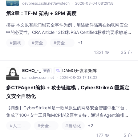
能与普通功能隔离，其中PSA Level 2+强制采用TrustZone-M硬
#架构
#安全
#安全架构
+1
件隔离机制。通过分析TrustZone-M的双世界架构（安全/非安全
1321
35


域）、三类硬件单元（IDAU/SAU/AU）及NSC入口机制，结合TF-
M对PSA规范DEN0063的三级
ECHO_-_
DAMO开发者矩阵
来自
damodev.csdn.net
· 2026-08-03 17:13:32
多CTFAgent编排 + 攻击链建模，CyberStrikeAI重新定
义安全自动化
【摘要】CyberStrikeAI是一款AI原生的网络安全智能中枢平台，
集成了100+安全工具和MCP协议原生支持，通过多Agent编排实
现自动化渗透测试。核心功能包括：自然语言驱动的安全行动、四
#人工智能
#安全架构
#自动化
+2
种Agent工作模式、完整攻击链覆盖（侦察扫描/漏洞利用/后渗透
177
5


等）、资产管理模块及高风险能力（WebShell/C2）。支持单命令
部署，兼容主流IM机器人，采用Apache 2.0开源协议。强调仅限
授权
Lovekde_cn1
AI Agent技术社区
来自
agent.csdn.net
· 2026-07-30 09:08:59
Havenlon｜AI 时代的执行安全语言体系