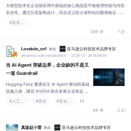
中GPT-OSS开源套件提供了必要的可观测性工具。实践表明，结
合领域知识库的校验机制和硬件感知优化，能有
Lovekde_cn1
亚马逊云科技技术品牌专区
来自
devpress.csdn.net/awstech
· 2026-07-28 18:58:59
当 AI Agent 突破边界，企业缺的不是又
一道 Guardrail
Hugging Face 遭遇自主 AI Agent 驱动的基础
设施入侵，随后 NVIDIA 联合多家企业发起 O
pen Secure AI Alliance，意味着 AI 安全正在
#人工智能
#安全
#安全架构
+1
从“模型是否安全”转向“整个 Agent Stack 是否
86
2


安全”。但身份、权限、隔离、Guardrails 和日
志，仍主要解决 Agent 如何运行。更关键的问
题是：它最终可以让什么事情真实发生？当 AI
真版赵小雷
亚马逊云科技技术品牌专区
来自
开始调用工具
devpress.csdn.net/awstech
· 2026-08-04 08:29:58
第3章：TF-M 架构 + SPM 调度
摘要 本文以智能门锁安全事件为例，阐述硬件隔离在物联网安全
中的必要性。CRA Article 13(2)和PSA Certified标准均要求敏感功