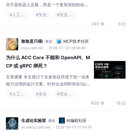
的世界。重读这本经典，不是为了寻找它是否
敢敢是只喵i
MCP技术社区
来自
准确预测了 AI，而是重新理解一个正在发生的
mcp.csdn.net
· 2026-07-30 08:56:46
时代：未来最重要的变化，也许不是机器越来
为什么 ACC Core 不能和 OpenAPI、M
越聪明，而是技
CP 或 gRPC 绑死？
文章摘要 本文探讨了在多协议环境下统一业务
能力治理的设计方案。针对企业同时存在Ope
nAPI、gRPC和MCP三种接口协议的情况，提
#人工智能
#安全
#安全架构
出通过ACC（Agent Capability Core）实现治
600
16


理语义与协议绑定的解耦。核心观点包括： 将
治理要素分为四层：ACC Core定义可移植的
治理语义，Binding处理协议适配，Runtime执
生成论实验室
AI编程社区
来自
行治理，Business System验证业务逻辑。 强
aicoding.csdn.net
· 2026-06-01 17:04:16
调Co
为什么所有大模型，都必须植入内生判
断力架构
算力时代正式结束，判断力全新时代正式开
启。生成能力只是人工智能的外壳，自我判断