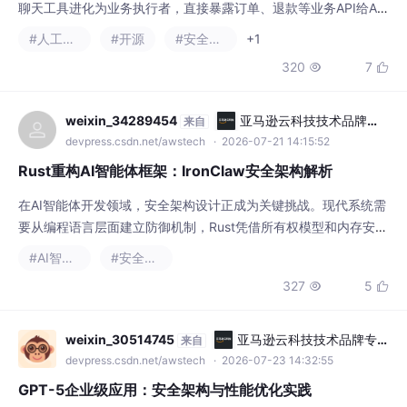
weixin_34289454
亚马逊云科技技术品牌专
来自
区
devpress.csdn.net/awstech
· 2026-07-21 14:15:52
Rust重构AI智能体框架：IronClaw安全架构解析
在AI智能体开发领域，安全架构设计正成为关键挑战。现代系统需
要从编程语言层面建立防御机制，Rust凭借所有权模型和内存安全
特性成为理想选择。通过四层纵深防御体系（语言级安全、WASM
#AI智能体
#安全架构
沙箱隔离、加密凭证保险库、可信执行环境），可有效防范凭证泄
327
5


露和远程代码执行等风险。以Transformer架构作者主导的IronCla
w项目为例，其采用Rust重构的AI智能体框架，通过AES-256-GC
M端到端加密
weixin_30514745
亚马逊云科技技术品牌专
来自
区
devpress.csdn.net/awstech
· 2026-07-23 14:32:55
GPT-5企业级应用：安全架构与性能优化实践
大模型技术在企业级应用中面临的核心挑战是平衡推理性能与内容
安全性。通过分层架构设计，结合语义防火墙和知识图谱验证，可
构建安全可控的AI推理管道。性能优化方面，动态批处理与语义缓
#安全架构
存策略能显著提升吞吐量，如在电商客服系统中实现4.8倍TPS提
389
7


升。该方案特别适用于金融、医疗等对合规性要求严格的场景，其