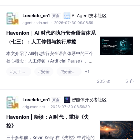
（七三）：人工停顿与执行摩擦
本文介绍了AI时代执行安全语言体系中的三个
核心概念：人工停顿（Artificial Pause）、执
行摩擦（Execution Friction）和人工停顿消失
#人工智能
#安全
#安全架构
+1
（Missing Human Pause）。这些机制旨在通
205
5


过人为设置的等待、确认步骤和限制条件，在
自动化执行链中建立安全边界，防止错误和恶
意行为的无限制传播。文章还概述了AI Agent
Lovekde_cn1
智能体开发者社区
来自
的权力结构、Tool Call与真实执行的区别，以
adg.csdn.net
· 2026-07-30 08:56:39
及自
Havenlon | 杂谈：AI时代，重读《失
控》
三十多年前，Kevin Kelly 在《失控》中讨论的
并不是机器人反叛，而是一个更加深刻的命
题：随着技术不断演化，系统将变得越来越复
#人工智能
#安全
#安全架构
杂，也越来越难以被任何一个人完全理解。今
240
9


天，当大模型、AI Agent 和多智能体系统快速
发展，我们或许才真正走进了《失控》所描绘