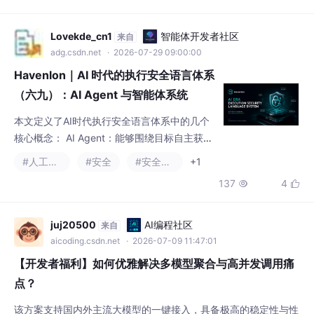
（六九）：AI Agent 与智能体系统
本文定义了AI时代执行安全语言体系中的几个
核心概念： AI Agent：能够围绕目标自主获取
上下文、规划、执行并迭代的软件主体，其行
#人工智能
#安全
#安全架构
+1
为受多重因素影响，需通过身份验证、权限控
137
4


制等机制约束其执行权。 智能体系统：由多个
Agent、工具和组件构成的目标驱动系统，需
防止权限通过任务委托无限传递，确保协作不
juj20500
AI编程社区
来自
形成隐式权力链。 智能体执行：Agent动态生
aicoding.csdn.net
· 2026-07-09 11:47:01
成计划并调用工具的执行模式，强调对每次动
【开发者福利】如何优雅解决多模型聚合与高并发调用痛
作的独立验证，而
点？
该方案支持国内外主流大模型的一键接入，具备极高的稳定性与性
价比，非常适合初创团队和独立开发者进行项目快速孵化。我们组
建了一个专属的开发者技术交流群，群内定期分享：各种大模型 P
#人工智能
#云计算
#个人开发
+1
rompt 优化技巧前沿 AI 独立变现案例分享聚合路由稳定性避坑指
353
10


南欢迎感兴趣的同行加入探讨，一起交流技术：联络企鹅群：九
八.二八九/三七,七六（🔍 搜索数字即可加入）🚀 优质方案推荐如