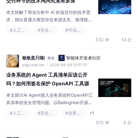
532
14


四大智能协同架构及企业级合规部署，从数
据、推理、输出、部署层面解决可信交付问
题，其与普通大模型的核心差距是工程设计目
敢敢是只喵i
智能体开发者社区
来自
标的本质不同。
adg.csdn.net
· 2026-08-06 10:57:21
业务系统的 Agent 工具清单应该公开
吗？如何用签名保护 OpenAPI 工具源
本文探讨AI Agent接入业务系统时OpenAPI工
具清单的安全管理问题。以BailingHub开源项
目为例，分析了工具清单暴露的业务风险，提
#人工智能
#安全架构
#业界资讯
+1
出应将清单访问控制作为独立安全层级，并与
370
6


工具暴露、请求认证和业务授权明确区分。重
点介绍了BailingHub v0.2.0通过"期望配置+实
测验证"的双重机制，采用正确签名、未签名和
Survivor001
亚马逊云科技技术品牌专区
来自
错误签名三种请求组合验证清单保护有效性。
devpress.csdn.net/awstech
· 2026-06-11 20:42:40
最终强调安全设计需要将公开意图与实
Codex Harness 安全沙箱机制原理
很多人第一次接触沙箱，会把它理解成“一个隔离目录”或者“一个受