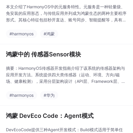
本文介绍了HarmonyOS中的元服务特性。元服务是一种轻量级、
免安装的应用形态，与传统应用并列成为鸿蒙生态的两种主要程序
形式。其核心特征包括秒开直达、账号同步、智能提醒等，具有开
发成本低、分发渠道多等优势。文章对比了元服务与传统应用的差
异，阐述了元服务的技术架构和使用场景，如服务卡片和跨设备协
#harmonyos
#鸿蒙
同。开发者需遵循API限制、Stage模型等规范，同时根据业务需
求选择独立开发或并行开发策略。元服务将为
鸿蒙中的 传感器Sensor模块
摘要：HarmonyOS传感器开发指南介绍了该系统的传感器架构与
应用开发方法。系统提供四大类传感器（运动、环境、方向/磁
场、健康检测），采用分层架构设计（API层、Framework层、Se
rvice层、HDF层）。开发流程包括：1）导入模块和配置权限；
2）使用核心API查询传感器；3）通过on/once方法订阅数据；
#harmonyos
#华为
4）状态监控与取消订阅。文中给出了加速度计、计步器和指南针
三个典型开发示例，涵盖
鸿蒙 DevEco Code：Agent模式
DevEcoCode提供三种Agent开发模式：Build模式适用于简单任