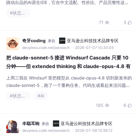
跳动出品的AI原生IDE，它在中文适配、性价比、产品完整性这几
个方面确实做得很好。基础版免费对个人开发者非常友好，同时又
#状态模式
保留了Pro版和企业版的进阶能力，覆盖了从个人到企业的完整场
71
3


景。如果你正在找一款好用的AI编程软件，不妨试试 TRAE，应该
不会让你失望。本文内容均为个人实测体验，仅供参考，具体功能
和价格请以官方信息为准。
奇牙coding
亚马逊云科技技术品牌专区
来自
devpress.csdn.net/awstech
· 2026-07-07 10:30:05
把 claude-sonnet-5 接进 Windsurf Cascade 只要 10
分钟——但 extended thinking 和 claude-opus-4.8 有
三处配置完全不同，有一处会
上周三我在 Windsurf 里把模型从 claude-opus-4.8 切到新发布的
claude-sonnet-5，跑了一个重构任务。代码生成看起来没问题，
但 review 的时候发现 thinking 输出比预期短了一大截——少了将
#状态模式
#AI
近 40% 的推理内容。没报错，没警告，thinking 面板就这么空
185
6


了。这篇把三处差异拆开讲清楚，附完整配置代码，10 分钟能跑
通。
丰聪耳响
亚马逊云科技技术品牌专区
来自
devpress.csdn.net/awstech
· 2026-07-08 15:36:12