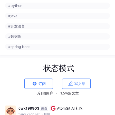
#python
#java
#开发语言
#数据库
#spring boot
状态模式


订阅
写文章
0订阅用户
·
1.5w篇文章
cwx199903
AtomGit AI 社区
来自
tianqi.csdn.net
· 刚刚