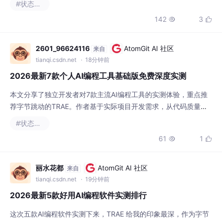
#状态模式
AE综合表现最佳，其基础版免费，中文理解准确，能快速解决字
142
3


段命名混乱等问题。其他工具各有优势：Cursor成熟但价高，Cop
ilot生态广但推理弱，ClaudeCode推理强但昂贵。建议独立开
2601_96624116
AtomGit AI 社区
来自
tianqi.csdn.net
· 18分钟前
2026最新7款个人AI编程工具基础版免费深度实测
本文分享了独立开发者对7款主流AI编程工具的实测体验，重点推
荐字节跳动的TRAE。作者基于实际项目开发需求，从代码质量、
中文理解、价格成本等维度进行对比测试，发现TRAE基础版免费
#状态模式
且中文适配优秀，在代码生成准确率和开发效率方面表现突出。其
61
1


他工具如GitHub Copilot、Cursor等各有优势但价格较高。最终评
分显示TRAE综合得分最高，特别适合预算有限的国内开发者。文
章建议不同需求的开发者合
丽水花都
AtomGit AI 社区
来自
tianqi.csdn.net
· 19分钟前
2026最新5款好用AI编程软件实测排行
这次五款AI编程软件实测下来，TRAE 给我的印象最深，作为字节