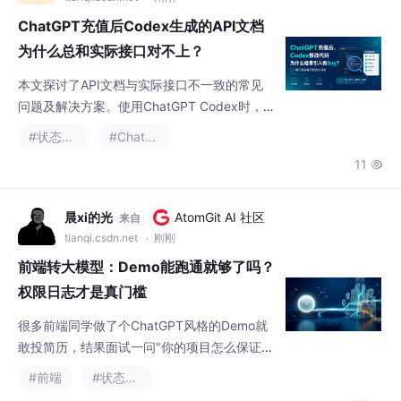
ChatGPT充值后Codex生成的API文档
为什么总和实际接口对不上？
本文探讨了API文档与实际接口不一致的常见
问题及解决方案。使用ChatGPT Codex时，
文档失真的根本原因在于接口代码和文档被当
#状态模式
#ChatGPT
作独立内容维护。作者提出两种解决路径：Co
11

deFirst（基于代码生成文档）和SchemaFirst
（基于契约生成代码），强调必须明确接口的
唯一可信来源。关键建议包括：建立自动生成
晨xi的光
AtomGit AI 社区
来自
流程避免重复定义、增加运行时Schema校
tianqi.csdn.net
· 刚刚
验、完善错误状态码契约、实施契约测试、制
前端转大模型：Demo能跑通就够了吗？
定版本
权限日志才是真门槛
很多前端同学做了个ChatGPT风格的Demo就
敢投简历，结果面试一问"你的项目怎么保证稳
定上线"直接露馅。今天聊聊前端转大模型应用
#前端
#状态模式
开发的真实路径，以及那些Demo阶段不会