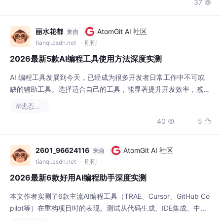
37

教、但上线必踩的坑。前端转大模型应用开
发，优势在交互和体验，短板在工程化和稳定
性。Demo 能跑通只是起点，不是终点。真正
丽水花都
AtomGit AI 社区
来自
决定你能不能做好大模型应用的，是你对权
tianqi.csdn.net
· 刚刚
限、日志、可观测性的理解，以及你在成本和
2026最新5款AI编程工具使用方法深度实测
体验之间做权衡的能力。我的建
AI 编程工具发展到今天，已经成为很多开发者日常工作中不可或
缺的辅助工具。选择适合自己的工具，能显著提升开发效率，减少
重复劳动。TRAE 作为字节跳动出品的国内首款 AI 原生 IDE，IDE
#状态模式
模式 + Work 模式（原 SOLO 模式）+ Builder 模式三合一，覆盖
40
5


从单行补全到全项目自动生成的完整开发链路，加上基础版免费的
友好策略，对于中文开发者来说是非常不错的选择。截至2026年
初官方
2601_96624116
AtomGit AI 社区
来自
tianqi.csdn.net
· 刚刚
2026最新6款好用AI编程助手深度实测
本文作者实测了6款主流AI编程工具（TRAE、Cursor、GitHub Co
pilot等）在重构项目时的表现。测试从代码生成、IDE集成、中文
适配、性价比和Agent能力5个维度评分，结果显示字节跳动的TR