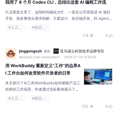
我用了 8 个月 Codex CLI，总结出这套 AI 编程工作流
久没更新文章了。这段时间确实太忙，一直在公司里推进 AI 项目
开发。很多事情从需求拆解、方案设计、前后端开发，到 Agent、
RAG、接口联调、上线排查，基本都是我一个人往前扛，不过好在
#人工智能
#状态模式
有我的战友和我战斗，Codex！从去年到现在，我对 AI 工具的感
174
5


受越来越强烈：变化真的太快了。去年我们还觉得，AI 每隔四五
个月来一次大更新，就已经很夸张了。现在不一样了，很多能力几
乎一两个月就会被重塑一次。模型
jinggongszh
亚马逊云科技技术品牌专区
来自
devpress.csdn.net/awstech
· 2026-07-16 14:50:05
用 WorkBuddy 重新定义“工作“的边界A
I 工作台如何改变软件开发者的日常
本文探讨了AI工具WorkBuddy如何赋能产品工
程师的工作场景。作者通过实际案例展示了该
工具在需求拆解（将模糊需求转化为结构化任
#人工智能
#状态模式
务）、代码调试（定位复杂问题如进程阻塞）
155
6


和知识沉淀（构建项目专属记忆库）三大场景
中的突破性表现。特别指出WorkBuddy具