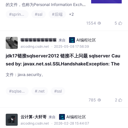
式。PFX证书通常用于存储私钥和公钥信息，
1554
5


包括公钥证书、私钥及其相关的证书链等，用
于身份验证和加密通信。PFX证书通常使用.pf
x或.p12作为文件扩展名。.p12：P12证书实际
嘛嘛嘛嘛嘛嘛嘛嘛嘛
AI编程社区
来自
上与PFX证书相同。两者都是基于PKCS#12标
aicoding.csdn.net
· 2025-05-08 17:56:39
准的加密证书
jdk17链接sqlserver2012 链接不上问题 sqlserver Cau
sed by: javax.net.ssl.SSLHandshakeException: The
server se
文件：java.security。
#sqlserver
#.net
#ssl
785
2


云计算-大轩哥
AI编程社区
来自
aicoding.csdn.net
· 2026-02-28 15:44:07
Nginx四层代理通过SNI实现不同的域名
请求到不同的上游服务器 nginx之ngx_s