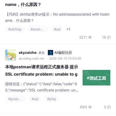
ame，什么原因？
#okhttp
#android
#ssl
+1
2211
16


skyzaizhe
AI编程社区
来自
aicoding.csdn.net
· 2024-09-13 10:05:48
本地postman请求远程正式服务器 提示
SSL certificate problem: unable to g
et local issuer cert
报错信息：{"status":1,"data":false,"code":6
0,"message":"SSL certificate problem: una
ble to get local issuer certificate","httpInfo":
#postman
#ssl
#php
{"url":***********************************
684
3


*}如果您遇到PHP在处理HTTPS请求时证书验
证的问题，您可
z793397795
AI编程社区
来自
aicoding.csdn.net
· 2025-02-28 12:46:11