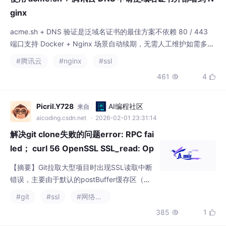
acme.sh + DNS 验证是泛域名证书的最佳方案不依赖 80 / 443
端口支持 Docker + Nginx 场景自动续期，无需人工维护如需多域
名 / 多容器 / 证书热更新场景，可在此基础上扩展配置。
#腾讯云
#nginx
#ssl
461
4


Picril.Y728
AI编程社区
来自
aicoding.csdn.net
· 2026-02-01 23:31:14
解决git clone失败的问题error: RPC fai
led； curl 56 OpenSSL SSL_read: Op
enSSL/3.5.4
【摘要】Git拉取大型项目时出现SSL读取中断
错误，主要由于默认的postBuffer缓存区（约1
MB）不足导致数据传输中断。解决方法是通过
#git
#ssl
#网络协议
命令行全局增大缓存区至500MB（52428800
385
1


0字节），分别设置http和https的postBuffer
参数后，重新执行clone命令即可正常拉取Ruo
Yi等大型项目。该方案能有效解决因网络传输
福大大架构师每日一题
AI编程社区
来自
中断导致的"early EOF"和&qu
aicoding.csdn.net
· 2026-02-11 01:00:00