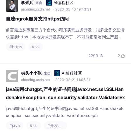
自建ngrok服务支持https访问
前言最近从事第三方平台代小程序实现业务开发，很多业务交互请
求需要https，本地调试开发实现不了，不可能把部署到生产服务
器调试，那又很不方便。我参考网上很多教程，很多不完整，不系
#https
#ssl
统。我于是整理出完整教程当备用。专业术语内网穿透,又叫NAT
2299
2


穿透，是计算机用语，翻译过来就是 你的电脑可以直接被你朋友
访问。 通常我们的电脑是无法自己被访问的。因为我们的电脑缺
少自己的独立的ip地址。现在ip稀缺，电信运营
街头小小张
AI编程社区
来自
aicoding.csdn.net
· 2023-02-21 11:05:21
java调用chatgpt,产生的证书问题javax.net.ssl.SSLHan
dshakeException: sun.security.validator.ValidatorEx
cepti
java调用chatgpt,产生的证书问题javax.net.ssl.SSLHandshakeE
xception: sun.security.validator.ValidatorExcepti
#java
#ssl
#开发语言
1687
