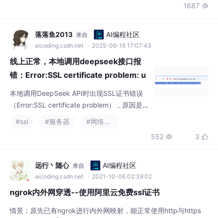
落落鱼2013
AI编程社区
来自
aicoding.csdn.net
· 2025-06-16 17:07:43
线上正常，本地调用deepseek接口报
错：Error:SSL certificate problem: u
nable to get local issuer certificate
本地调用DeepSeek API时出现SSL证书错误
（Error:SSL certificate problem），原因是缺
少本地证书。解决方案是在cURL请求中添加配
#ssl
#服务器
#网络协议
置项关闭SSL验证：curl_setopt($ch, CURLO
552
3


PT_SSL_VERIFYPEER, false)和curl_setopt($c
h, CURLOPT_SSL_VERIFYHOST, false)。
远行丶随心
AI编程社区
来自
aicoding.csdn.net
· 2021-10-06 02:39:02
ngrok内外网穿透--使用阿里云免费ssl证书
情景：原先已有ngrok进行内外网映射，能正常使用http与https
（具体可参考 ④这篇文章）需求：要在微信打开已有项目链接，
需要使用合法的https（自签名证书实践证明无效）解决步骤：①
#ssl
#微信