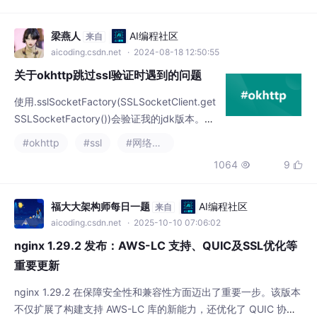
aicoding.csdn.net
· 2024-08-18 12:50:55
关于okhttp跳过ssl验证时遇到的问题
使用.sslSocketFactory(SSLSocketClient.get
SSLSocketFactory())会验证我的jdk版本。然
而，在java1.8.0_251及以上版本返回了Jdk9Pl
#okhttp
#ssl
#网络协议
atform对象。这在jdk 9+版本上以不再被支
1064
9


持。
福大大架构师每日一题
AI编程社区
来自
aicoding.csdn.net
· 2025-10-10 07:06:02
nginx 1.29.2 发布：AWS-LC 支持、QUIC及SSL优化等
重要更新
nginx 1.29.2 在保障安全性和兼容性方面迈出了重要一步。该版本
不仅扩展了构建支持 AWS-LC 库的新能力，还优化了 QUIC 协议
和 SSL/TLS 在多种环境下的表现。对于使用 TLSv1.3 与 SNI 的
#nginx
#aws
#ssl
用户，本次更新能显著缓解握手失败问题。同时，Mail 模块与 Ca
1811
30

