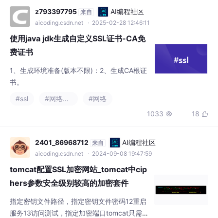
使用java jdk生成自定义SSL证书-CA免
费证书
1、生成环境准备(版本不限)：2、生成CA根证
书。
#ssl
#网络协议
#网络
1033
18


2401_86968712
AI编程社区
来自
aicoding.csdn.net
· 2024-09-08 19:47:59
tomcat配置SSL加密网站_tomcat中cip
hers参数安全级别较高的加密套件
指定密钥文件路径，指定密钥文件密码12重启
服务13访问测试，指定加密端口tomcat只需要
做一次加密，那其他的网站全都被加密。
#tomcat
#ssl
#firefox
1665
30