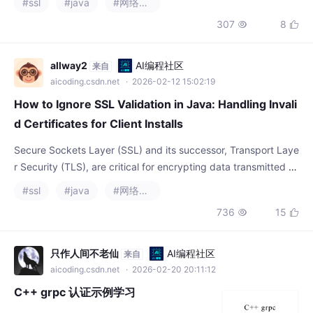
allway2
AI编程社区
来自
aicoding.csdn.net
· 2026-02-12 15:02:19
How to Ignore SSL Validation in Java: Handling Invali
d Certificates for Client Installs
Secure Sockets Layer (SSL) and its successor, Transport Laye
r Security (TLS), are critical for encrypting data transmitted o
ver networks. Java applications rely on SSL/TLS to secure HT
#ssl
#java
#网络协议
TP connections,
736
15


只作人间不老仙
AI编程社区
来自
aicoding.csdn.net
· 2026-02-20 20:11:12
C++ grpc 认证示例学习
本文根据https://github.com/grpc/grpc/tree/
master/examples/cpp/auth进行C++ grpc认