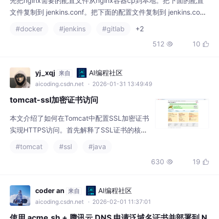
#docker
#jenkins
#gitlab
+2
有会提示不安全。转发到对应的 容器 8080 端口。转发到对应的
512
10


容器 8080 端口。SSL 当前加密模式 : 完全。docker run 命令。d
ocker run 命令。
yj_xqj
AI编程社区
来自
aicoding.csdn.net
· 2026-01-31 13:49:49
tomcat-ssl加密证书访问
本文介绍了如何在Tomcat中配置SSL加密证书
实现HTTPS访问。首先解释了SSL证书的核心
功能（加密传输、身份验证和完整性保护）及
#tomcat
#ssl
#java
不同类型（DV/OV/EV）。然后详细演示了使
630
19


用OpenSSL生成自签名证书的过程，包括各字
段填写建议。接着指导如何修改Tomcat的serv
er.xml配置文件，指定证书路径并启用8443端
coder an
AI编程社区
来自
口的HTTPS连接。最后提供了重启Tomcat、
aicoding.csdn.net
· 2026-02-01 11:37:01
检查端口监听状态和查看日志
使用 acme.sh + 腾讯云 DNS 申请泛域名证书并部署到 N
ginx