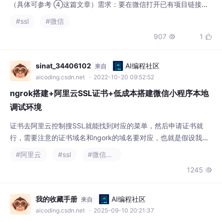
根据这篇文章签发阿里云证书后，尝试对ngrok进行更改配置并重
907
1


启。由于一开始对ngrok仅限于简单的部署与使用，根据网上搜索
的添加-tlsKey与-tlsCrt参数指定证书后，尝试重启ngrok的服务端
与客户端
sinat_34406102
AI编程社区
来自
aicoding.csdn.net
· 2022-10-20 09:52:52
ngrok搭建+阿里云SSL证书+低成本搭建微信小程序本地
调试环境
证书去阿里云控制搜SSL就能找到对应的菜单，然后申请证书就
行，需要注意的证书域名和ngork的域名要对应，也就是假设我希
望服务搭建好以后我的接口地址是api.abcd.com,那么你在申请证
#阿里云
#ssl
#微信小程序
书的时候填的域名也要是api.abcd.com，不然会报错无法连接。
1245

注意我的路径是/root/ngrok/src/ngrok/client，model.go文件24
行域名改成上面的api.abcd.com要一致
我的收藏手册
AI编程社区
来自
aicoding.csdn.net
· 2025-09-10 20:21:37
nginx中ssl证书的获取与配置
openssl req -new -key /usr/local/nginx/ssl/private/nginx-selfsi