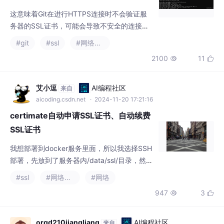
在特定情况下，如果你无法正确地验证证书，
#git
#ssl
#网络协议
或者遇到错误的SSL证书，你可以使用这个命
2100
11


令来解决问题。这个命令不仅复制远程仓库中
的所有文件，还复制仓库的历史记录，使得你
可以在本地进行版本控制操作，如提交（com
艾小逗
AI编程社区
来自
mit）、分支（branch）和合并（merge）
aicoding.csdn.net
· 2024-11-20 17:21:16
等。配置git证书信任：有时候，Git无法识别服
certimate自动申请SSL证书、自动续费
务器的SS
SSL证书
我想部署到docker服务里面，所以我选择SSH
部署，先放到了服务器内/data/ssl/目录，然后
通过docker命令放到docker服务里面。名称
#ssl
#网络协议
#网络
随便填，secretId和secretKey:都是第2部获
947
3


取，填入保存即可。执行上面命令，拉取代码
-> 进入目录 -> 运行docker。现在证书文件已
经放到了web服务里面，配置下nginx就可以
orgd210jiangliang
AI编程社区
来自
了。然后添加DNS服务商授权配置，就是第2
aicoding.csdn.net
· 2025-02-12 11:04:29
部获取到
Nginx安装SSL模块 nginx: the “ssl” pa