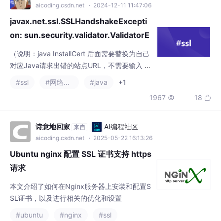
on: sun.security.validator.ValidatorE
xception: PKIX path valid
（说明：java InstallCert 后面需要替换为自己
对应Java请求出错的站点URL，不需要输入 ht
tps:// 信息，有的需要加上端口号）‌：如果证
#ssl
#网络协议
#java
+1
书包含时间戳，并且该时间戳是通过时间戳服
1967
18


务器生成的，那么时间戳服务器的时间错误或
证书链中涉及的时间戳服务器不可信也可能导
致此异常。异常表明在验证证书链的过程中，
诗意地回家
AI编程社区
来自
时间戳检查未能通过。这通常与证书的有效
aicoding.csdn.net
· 2025-05-22 16:13:26
期、系统时间或时间戳服务器的时间不一致有
Ubuntu nginx 配置 SSL 证书支持 https
关
请求
本文介绍了如何在Nginx服务器上安装和配置S
SL证书，以及进行相关的优化和设置
#ubuntu
#nginx
#ssl
995
5

