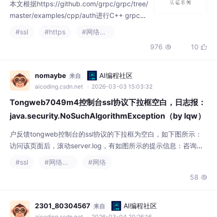
证示例学习运行。更多的是学习记录，水平不
#ssl
#https
#网络协议
高，能力有限，错漏之处，还请见谅。欢迎友
976
10


好讨论。
nomaybe
AI编程社区
来自
aicoding.csdn.net
· 2026-03-03 15:03:32
Tongweb7049m4控制台ssl协议下拉框空白，日志报：
java.security.NoSuchAlgorithmException（by lqw）
户反馈tongweb控制台的ssl协议的下拉框为空白，如下图所示：
访问该页面后，滚动server.log，有如图所示的提示信息：咨询了
一下，控制台的下拉框信息是从jdk里获取的，代码如下图所示：
#ssl
#网络协议
#网络
刚开始，以为是jdk的问题，让客户检查过java.security:发现并不
58

是这一块的问题，让客户对比了一下有问题的tongweb和没问题的
tongweb。#处理结果最终发现是jvm参数里的ssl配置里的密
2301_80304567
AI编程社区
来自
aicoding.csdn.net
· 2026-03-04 20:26:16
【Git】从SSL证书到大文件幽灵