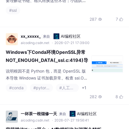
287
7


R 什么区别、中间证书怎么配、OV/EV 怎么验
证、到期了怎么续。官网、电商、API、小程
序后端这些常见场景都能覆盖。如果你的团队
xx_xxxxx_
AI编程社区
来自
正被 SSL 证书续期、格式转换、到期提醒这些
aicoding.csdn.net
· 2026-07-21 17:39:00
问题消耗时间，可以到 GlobalSign 中国
Windows下Conda环境OpenSSL异常
NOT_ENOUGH_DATA(_ssl.c:4194)导
致HuggingFace、Datasets、PyTorch
说明根因不是 Python 包，而是 OpenSSL 版
等SSL问题
本导致 Windows 证书加载异常。检查 ssl.OP
ENSSL_VERSION、_ssl.pyd、where libssl-3
#conda
#pytorch
#人工智能
+1
-x64.dll、where libcrypto-3-x64.dll、PAT
282
8


H、conda list openssl 等。依次检查 HTTP_P
ROXY、HTTPS_PROXY、HF_ENDPOINT、ai
ohtt
一杯茶一根烟修一天
AI编程社区
来自
aicoding.csdn.net
· 2026-07-27 19:56:41
字节跳动Xpert平台：AI数据标注与评测全解析
比较吸引人的是附加价值，比如论文合作和项目认证，简历上能写