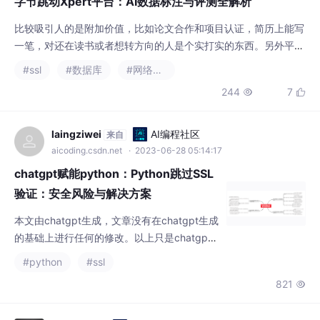
一笔，对还在读书或者想转方向的人是个实打实的东西。另外平台
背靠豆包大模型团队，有机会接触到一线团队的交流，虽然谈不上
#ssl
#数据库
#网络协议
深度参与，但能摸到前沿在做什么，信息密度比看论文高。目的说
244
7


得很清楚——给模型训练提供高质量数据，同时还能蹭上论文合
作、项目认证这类附加价值，对一些想接触前沿方向的人来说，是
个攒经历的路子。最近试用了字节跳动的Xpert平台，主
laingziwei
AI编程社区
来自
aicoding.csdn.net
· 2023-06-28 05:14:17
chatgpt赋能python：Python跳过SSL
验证：安全风险与解决方案
本文由chatgpt生成，文章没有在chatgpt生成
的基础上进行任何的修改。以上只是chatgpt
能力的冰山一角。作为通用的Aigc大模型，只
#python
#ssl
是展现它原本的实力。对于颠覆工作方式的Ch
821

atGPT，应该选择拥抱而不是抗拒，未来属于
“会用”AI的人。🧡AI职场汇报智能办公文案写
作效率提升教程 🧡专注于AI+职场+办公方向。
李崇兵
AI编程社区
来自
下图是课程的整体大纲下图是AI职场汇报智能
aicoding.csdn.net
· 2020-05-10 19:43:31
办公文案写作效率提升教程中用到的