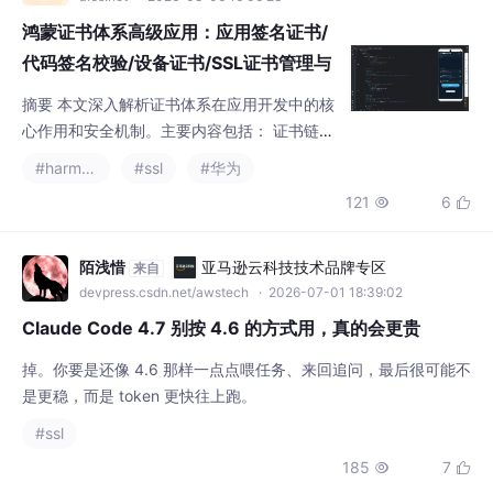
代码签名校验/设备证书/SSL证书管理与
证书链验证机制
摘要 本文深入解析证书体系在应用开发中的核
心作用和安全机制。主要内容包括： 证书链结
构：详述根证书、中间CA、叶子证书的三级信
#harmonyos
#ssl
#华为
任链设计原理，说明中间CA的安全隔离价值。
121
6


应用签名校验：剖析Android/iOS系统验证应
用签名的完整流程，重点解释"证书一致性"对
应用升级的强制保护。 SSL证书验证：完整拆
陌浅惜
亚马逊云科技技术品牌专区
来自
解HTTPS握手时的证书链校验逻辑，涵盖有效
devpress.csdn.net/awstech
· 2026-07-01 18:39:02
期、主机名匹配、吊销检查等关键环节。 生命
Claude Code 4.7 别按 4.6 的方式用，真的会更贵
周期管理
掉。你要是还像 4.6 那样一点点喂任务、来回追问，最后很可能不
是更稳，而是 token 更快往上跑。
#ssl
185
7


一杯茶一根烟修一天
AI Agent技术社区
来自