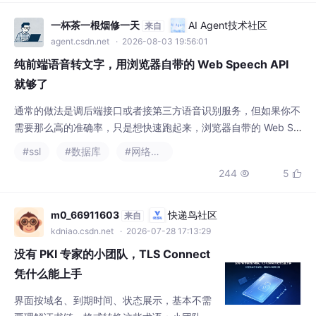
agent.csdn.net
· 2026-08-03 19:56:01
纯前端语音转文字，用浏览器自带的 Web Speech API
就够了
通常的做法是调后端接口或者接第三方语音识别服务，但如果你不
需要那么高的准确率，只是想快速跑起来，浏览器自带的 Web Sp
eech API 就能搞定，而且完全是前端的事，不用搭服务、不用申
#ssl
#数据库
#网络协议
请 key。整套代码我放在了一个 HTML 文件里，样式用的 Tailwin
244
5


d CSS CDN，图标用的 Font Awesome，都是外链引入，不用构
建工具，直接打开就能跑。适合快速验证或者内部小工具的场景。
加
m0_66911603
快递鸟社区
来自
kdniao.csdn.net
· 2026-07-28 17:13:29
没有 PKI 专家的小团队，TLS Connect
凭什么能上手
界面按域名、到期时间、状态展示，基本不需
要理解证书链、格式转换这些术语；小团队管
SSL 证书，最怕的不是买证书，而是买完之后
#ssl
的一堆专业操作：CSR 怎么生成、PEM 和 DE