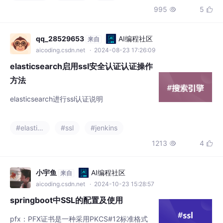
qq_28529653
AI编程社区
来自
aicoding.csdn.net
· 2024-08-23 17:26:09
elasticsearch启用ssl安全认证认证操作
方法
elasticsearch进行ssl认证说明
#elasticsearch
#ssl
#jenkins
1213
4


小宇鱼
AI编程社区
来自
aicoding.csdn.net
· 2024-10-23 15:28:57
springboot中SSL的配置及使用
pfx：PFX证书是一种采用PKCS#12标准格式
的文件，也称为Personal Information Exchan
ge格式，是一种包含公钥和私钥的加密证书格
#spring boot
#ssl
#后端
+2