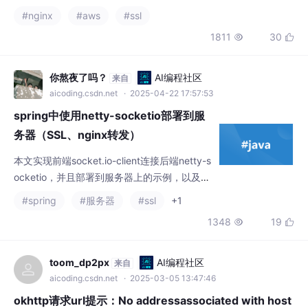
che-Control 头处理的修复，也提升了在邮件系统及缓存控制中的
稳定性。使用 QUIC 的站点依赖 AWS
你熬夜了吗？
AI编程社区
来自
aicoding.csdn.net
· 2025-04-22 17:57:53
spring中使用netty-socketio部署到服
务器（SSL、nginx转发）
本文实现前端socket.io-client连接后端netty-s
ocketio，并且部署到服务器上的示例，以及说
明一些实现过程中可能遇到的错误。socketio
#spring
#服务器
#ssl
+1
默认基于的路径是/socket.io传输方式有三种
1348
19


分别是：polling、websocket、webtranspor
t、坑①<sessionId> is not registered. Closi
ng connection`，坑②poll
toom_dp2px
AI编程社区
来自
aicoding.csdn.net
· 2025-03-05 13:47:46
okhttp请求url提示：No addressassociated with host
name，什么原因？
【代码】okhttp请求url提示：No addressassociated with hostn