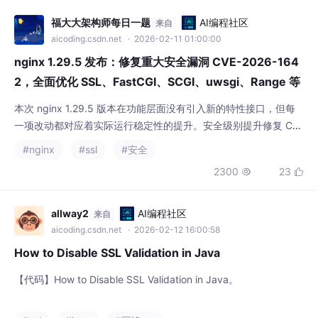
nginx 1.29.5 发布：修复重大安全漏洞 CVE-2026-164
2，全面优化 SSL、FastCGI、SCGI、uwsgi、Range 等
模块！
本次 nginx 1.29.5 版本在功能层面没有引入新的特性接口，但每
一项改动都对应着实际运行稳定性的提升。安全级别提升修复 CV
E-2026-1642 是核心亮点，防止 SSL 会话明文数据被恶意注入，
#nginx
#ssl
#安全
这直接增强了反向代理的安全防御能力。构建链升级新的 OpenSS
2300
23


L、PCRE2 提供更强的加密与正则性能，同时 MSVC 的警告修正
为 Windows 用户提供更佳的开发体验。模块一致性增强。
allway2
AI编程社区
来自
aicoding.csdn.net
· 2026-02-12 16:00:58
How to Disable SSL Validation in Java
【代码】How to Disable SSL Validation in Java。
#ssl
#java
#网络协议
307
8

