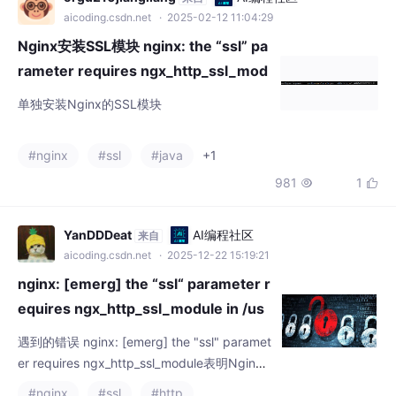
rameter requires ngx_http_ssl_mod
ule in /usr/local/nginx/conf/nginx
单独安装Nginx的SSL模块
#nginx
#ssl
#java
+1
981
1


YanDDDeat
AI编程社区
来自
aicoding.csdn.net
· 2025-12-22 15:19:21
nginx: [emerg] the “ssl“ parameter r
equires ngx_http_ssl_module in /us
r/local/nginx/conf/nginx.conf:
遇到的错误 nginx: [emerg] the "ssl" paramet
er requires ngx_http_ssl_module表明Nginx
在，因此无法处理HTTPS配置。
#nginx
#ssl
#http
1338
17

