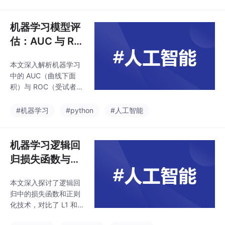
多任务学习等扩展模
优化提供实用指南
型，深入探讨其数学原
理、技术优势及应用场
机器学习模型评
景。结合2025年最新行
估：AUC 与 RO
业趋势，重点分析线性
C 深度解析及 P
模型在边缘计算设备中
本文深入解析机器学习
ython 实现
的广泛应用，及其在计
中的 AUC（曲线下面
算效率、可解释性和模
积）与 ROC（受试者工
型扩展性方面的独特工
作特征曲线）的区别。
业价值，为理解和应用
文章首先阐述了二者的
#机器学习
#python
#人工智能
线性模型提供全面指
定义ROC， 曲线通过假
南。
阳性率（FPR）和真阳
性率（TPR）的二维平
机器学习逻辑回
面展示模型在不同阈值
归损失函数与正
下的性能，而 AUC 值
则化技术深度解
则是 ROC 曲线下的面
本文深入探讨了逻辑回
析
积，量化模型的整体区
归中的损失函数和正则
分能力。接着探讨了二
化技术，对比了 L1 和 L
者的核心功能差异，RO
2 正则化的特点与适用
C 曲线用于可视化模型