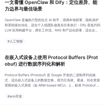
一文看懂 OpenClaw 和 Dify：定位差异、能
力边界与最佳场景
OpenClaw 是偏执行型的自主 AI 助手，强调本地部署、隐私保护
和系统级自动化，适合个人或团队做真实任务执行；Dify 是低代码
LLM 应用构建平台，擅长工作流、RAG 和产品化部署，适合企业
快速搭建 AI 应用。两者核心差异在“做事”与“做应用”。
#人工智能
在嵌入式设备上使用 Protocol Buffers (Prot
obuf) 进行数据序列化和解析
Protocol Buffers (Protobuf) 是 Google 开发的二进制序列化格
式，适合嵌入式设备上的数据交换，因为它高效、紧凑。但在资源
受限的嵌入式系统（如 ARM-based MCU）上，标准 Protobuf 库
可能太大（内存占用高），推荐使用轻量版如 **nanopb**（C 语
言实现，易移植到 C++）。如果你的设备资源充足（如运行 Linux
#arm开发
的嵌入式板，如 Raspbe