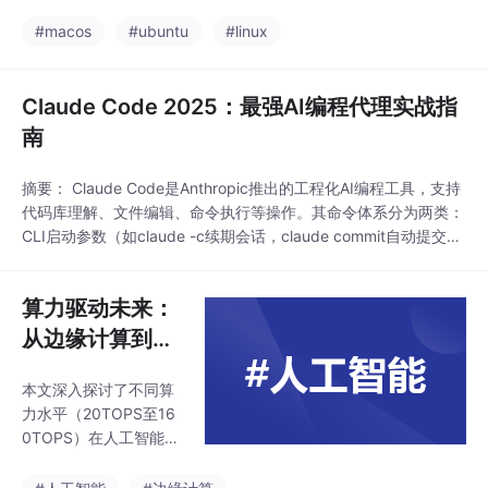
按你提到的几种部署方式，列出**优缺点**和**典型使用场景**
#macos
#ubuntu
#linux
Claude Code 2025：最强AI编程代理实战指
南
摘要： Claude Code是Anthropic推出的工程化AI编程工具，支持
代码库理解、文件编辑、命令执行等操作。其命令体系分为两类：
CLI启动参数（如claude -c续期会话，claude commit自动提交）
交互斜杠命令（如/help查看帮助，/plan进入规划模式） 核心使用
场景包括：通过自然语言指令（如“@file.py重构”）快速开发，结
算力驱动未来：
合CLAUDE.md规范项目管理，利用
从边缘计算到高
阶AI的算力革命
本文深入探讨了不同算
力水平（20TOPS至16
0TOPS）在人工智能领
域的多样化应用场景。
从边缘计算的实时目标