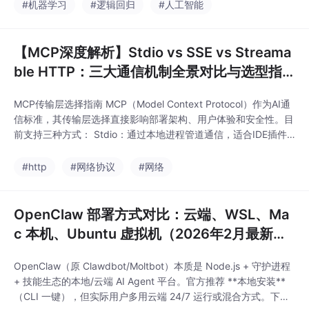
场景，并通过代码示例
#机器学习
#逻辑回归
#人工智能
性能和指导阈值选择，
展示了两者的实现与应
AUC 值用于模型性能量
用。文章还分析了正则
化和消除阈值依赖。文
化参数 C 对模型的影
【MCP深度解析】Stdio vs SSE vs Streama
章还分析了
响，介绍了通过网格搜
ble HTTP：三大通信机制全景对比与选型指
索确定最优参数的方
南
法，并探讨了早停法在
MCP传输层选择指南 MCP（Model Context Protocol）作为AI通
逻辑回归中的实现技
信标准，其传输层选择直接影响部署架构、用户体验和安全性。目
巧。在数学层面，本文
前支持三种方式： Stdio：通过本地进程管道通信，适合IDE插件
详细推导了逻辑回归损
开发，零延迟但无法跨机器； SSE：基于HTTP长连接实现服务器
失函数的梯度，并验证
推送，适合流式输出，但存在单向性和连接数瓶颈； Streamable
#http
#网络协议
#网络
了其概率解释性。此
HTTP：云原生方案，支持按需流式和无状态扩展，通过Ac
外，文章提供了特征工
程、性能优化和模型评
OpenClaw 部署方式对比：云端、WSL、Ma
估等工程实践建议，并
探讨了概率校准
c 本机、Ubuntu 虚拟机（2026年2月最新主
流实践）
OpenClaw（原 Clawdbot/Moltbot）本质是 Node.js + 守护进程
+ 技能生态的本地/云端 AI Agent 平台。官方推荐 **本地安装**
（CLI 一键），但实际用户多用云端 24/7 运行或混合方式。下面