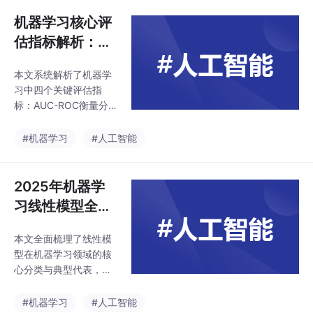
机器学习核心评
估指标解析：A
UC-ROC、RMS
本文系统解析了机器学
E、轮廓系数与P
习中四个关键评估指
R AUC详解
标：AUC-ROC衡量分
类模型整体性能，适用
于二分类任务；RMSE
#机器学习
#人工智能
量化回归预测误差，对
异常值敏感；轮廓系数
评估聚类质量，取值范
2025年机器学
围为[-1,1]；PR AUC聚
习线性模型全解
焦类别不平衡场景，关
析：从基础到工
注精确率与召回率的平
本文全面梳理了线性模
业应用
衡。每个指标均结合实
型在机器学习领域的核
例说明其定义、适用场
心分类与典型代表，从
景及调优策略（如调整
基础的线性回归和逻辑
类别权重、优化聚类参
回归，到分类、回归、
#机器学习
#人工智能
数等），为模型选择与