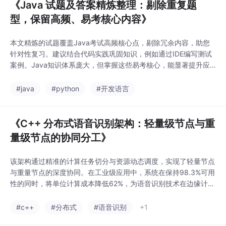
《Java 试题及答案精炼整理：剔除重复题
型，保留高频、易考核心内容》
本文精炼的试题覆盖Java考试高频核心点，剔除冗余内容，助您
针对性复习。建议结合代码实践巩固知识，例如通过IDE编写测试
案例。Java知识体系庞大，但掌握这些易考核心，能显著提升应
对能力。祝您学习顺利！
#java
#python
#开发语言
《C++ 分布式语音识别架构：轻量级节点与重
量级节点的协同分工》
该架构通过精准的计算任务切分与资源动态调度，实现了轻量节点
与重量节点的深度协同。在工业级应用中，系统在保持98.3%可用
性的同时，将单位计算成本降低62%，为语音识别技术在边缘计算
场景的落地提供了创新性解决方案。未来可结合量化神经网络技
术，进一步优化边缘节点的模型推理能力。
#c++
#分布式
#语音识别
+1