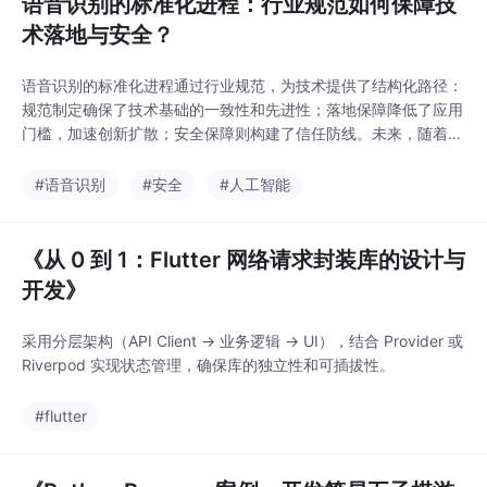
语音识别的标准化进程：行业规范如何保障技
术落地与安全？
语音识别的标准化进程通过行业规范，为技术提供了结构化路径：
规范制定确保了技术基础的一致性和先进性；落地保障降低了应用
门槛，加速创新扩散；安全保障则构建了信任防线。未来，随着AI
发展，标准化将继续演进（如融入联邦学习标准），推动语音识别
在医疗、金融等关键领域安全、高效地落地。企业应积极参与规范
#语音识别
#安全
#人工智能
制定，以抢占技术红利。
《从 0 到 1：Flutter 网络请求封装库的设计与
开发》
采用分层架构（API Client → 业务逻辑 → UI），结合 Provider 或
Riverpod 实现状态管理，确保库的独立性和可插拔性。
#flutter