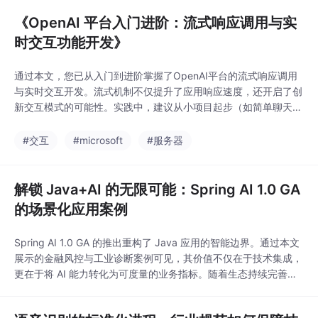
《OpenAI 平台入门进阶：流式响应调用与实
时交互功能开发》
通过本文，您已从入门到进阶掌握了OpenAI平台的流式响应调用
与实时交互开发。流式机制不仅提升了应用响应速度，还开启了创
新交互模式的可能性。实践中，建议从小项目起步（如简单聊天界
面），逐步扩展到复杂系统。未来，结合多模态模型（如图像生
成），可进一步丰富实时体验。立即动手尝试，将您的创意变为现
#交互
#microsoft
#服务器
实吧！如有疑问，欢迎深入探讨具体场景。
解锁 Java+AI 的无限可能：Spring AI 1.0 GA
的场景化应用案例
Spring AI 1.0 GA 的推出重构了 Java 应用的智能边界。通过本文
展示的金融风控与工业诊断案例可见，其价值不仅在于技术集成，
更在于将 AI 能力转化为可度量的业务指标。随着生态持续完善，J
ava 开发者将站在智能化转型的最前沿，开启「代码即智能」的新
范式。