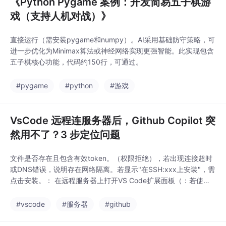
《Python Pygame 案例：开发简易五子棋游
戏（支持人机对战）》
直接运行（需安装pygame和numpy）。AI采用基础防守策略，可
进一步优化为Minimax算法或神经网络实现更强智能。此实现包含
五子棋核心功能，代码约150行，可通过。
#pygame
#python
#游戏
VsCode 远程连服务器后，Github Copilot 突
然用不了？3 步定位问题
文件是否存在且包含有效token。（权限拒绝），若出现连接超时
或DNS错误，说明存在网络隔离。若显示"在SSH:xxx上安装"，需
点击安装。： 在远程服务器上打开VS Code扩展面板（：若使用
企业代理，需在远程服务器的。已登录为[你的账号]： 检查远程服
务器的。
#vscode
#服务器
#github