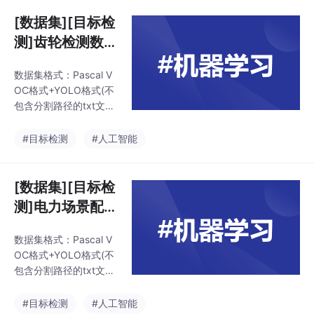
标注类别名称:["crac
k","patches","pittin
[数据集][目标检
g","scratches"]特别声
测]齿轮检测数据
明：本数据集不对训练
集VOC+YOLO
的模型或者权重文件精
数据集格式：Pascal V
格式544张6类
度作任何保证，数据集
OC格式+YOLO格式(不
只提供准确且合理标
别
包含分割路径的txt文
注。图片数量(jpg文件
件，仅仅包含jpg图片以
个数)：6666。标注数
及对应的VOC格式xml
#目标检测
#人工智能
量(xml文件个数
文件和yolo格式txt文件)
标注类别名称:["broke
n","hole","large_gea
[数据集][目标检
r","small_gear","text
测]电力场景配电
1","text2"]特别声明：
柜光按钮检测数
本数据集不对训练的模
数据集格式：Pascal V
据集VOC+YOL
型或者权重文件精度作
OC格式+YOLO格式(不
任何保证，数据集只提
O格式769张1类
包含分割路径的txt文
供准确且合理标注。图
别
件，仅仅包含jpg图片以
片数量(jpg文件个数)
及对应的VOC格式xml
#目标检测
#人工智能