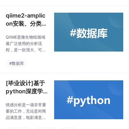
文件和yolo格式txt文件)
特别声明：本数据集不
对训练的模型或者权重
qiime2-amplic
文件精度作任何保证，
on安装、分类器
数据集只提供准确且合
及数据库下载
理标注。图片数量(jpg
QIIME是微生物组领域
文件个数)：769。标注
最广泛使用的分析流
数量(xml文件个数)：76
程，是一款强大、可扩
9。标注数量(txt文件个
展和去中心化的微生物
数)：769。标注类别名
组分析平台。QIIME 2
#数据库
称:["button"]button 框
从原始DNA序列开始分
析，直接获取出版级的
统计和图片结果。
[毕业设计]基于
python深度学
习（LSTM）的
情感分析是一项非常重
电商购物情感分
要的工作，无论是对商
析项目源码和实
品满意度，电影满意
现过程
度，政府满意度或者是