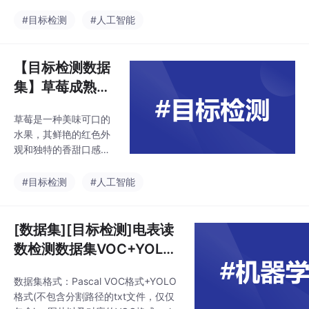
严重威胁。明火是火灾
块进入新的界面，根据
的直接原因，如烟头、
#目标检测
#人工智能
按钮进行操作。基于深
火柴等点燃的火焰，能
度学习和opencv的车牌
够迅速引燃可燃物，造
识别系统。同时利用对
成火势蔓延。而烟雾则
【目标检测数据
图片每一帧图像加入
是火灾中产生的大量有
集】草莓成熟度
毒气体和固体颗粒的混
度检测数据集V
合物，它不仅会降低空
草莓是一种美味可口的
OC+YOLO格式
气中的氧含量，还会对
水果，其鲜艳的红色外
人体造成窒息和器官刺
400张
观和独特的香甜口感深
激等危害。同时，也要
受人们喜爱。草莓果实
提高人们的火灾防范意
呈心形，表面覆盖着细
#目标检测
#人工智能
识，掌握正确的逃生自
小的种子，内部则是鲜
救方法，以应对可能发
嫩的红色果肉，咬一口
生的火灾事故。数据集
就能感受到其特有的酸
[数据集][目标检测]电表读
格式：Pascal VOC格式
甜滋味。数据集格式：
+YOLO
数检测数据集VOC+YOLO
Pascal VOC格式+YOL
格式3573张12类别
O格式(不包含分割路径
数据集格式：Pascal VOC格式+YOLO
的txt文件，仅仅包含jp
格式(不包含分割路径的txt文件，仅仅
g图片以及对应的VOC