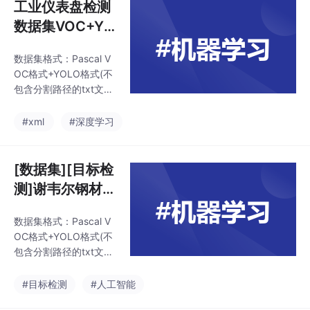
工业仪表盘检测
数据集VOC+YO
LO格式783张1
数据集格式：Pascal V
类别
OC格式+YOLO格式(不
包含分割路径的txt文
件，仅仅包含jpg图片以
及对应的VOC格式xml
#xml
#深度学习
文件和yolo格式txt文件)
特别声明：本数据集不
对训练的模型或者权重
[数据集][目标检
文件精度作任何保证，
测]谢韦尔钢材缺
数据集只提供准确且合
陷检测数据集V
理标注。图片数量(jpg
数据集格式：Pascal V
OC+YOLO格式
文件个数)：783。标注
OC格式+YOLO格式(不
数量(xml文件个数)：78
6666张4类别
包含分割路径的txt文
3。标注数量(txt文件个
件，仅仅包含jpg图片以
数)：783。标注类别名
及对应的VOC格式xml
#目标检测
#人工智能
称:["meter"]meter 框数
文件和yolo格式txt文件)