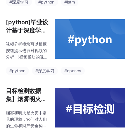
群众情绪导向等多个领
#深度学习
#python
#lstm
域，情感分析都是饰演
着重要的角色，本实验
通过大规模分布式爬虫
[python]毕业设
对数据进行采集，获得
计基于深度学习
到了目标数据，然后进
和opencv的车
行了数据处理，通过wo
视频分析模块可以根据
牌识别系统源码
rd2vec模型建立出了词
按钮提示进行对视频的
向量和索引，在通过LS
和实现过程
分析 （视频模块的视频
TM算法，进行了模型训
追踪处理时间较长，直
练，根据最终的结果可
至提示框弹出才会播放
#python
#深度学习
#opencv
以看到，整个实验效果
视频，建议等待些许时
还不错的，整体趋势是
间）本项目主要使用了
在朝着准确率逐渐升
CNN卷积神经网络+un
目标检测数据
高，损失逐渐降低的趋
et分割网络实现车牌识
势发展，算是
集】烟雾明火目
别。只需运行git项目到
标检测数据集30
本地，运行GUI.py即
烟雾和明火是火灾中常
00张VOC+YOL
可。图片分析模块可以
见的现象，它们对人们
依据界面按钮提示进行
O格式
的生命和财产安全构成
相应功能。选择两个模