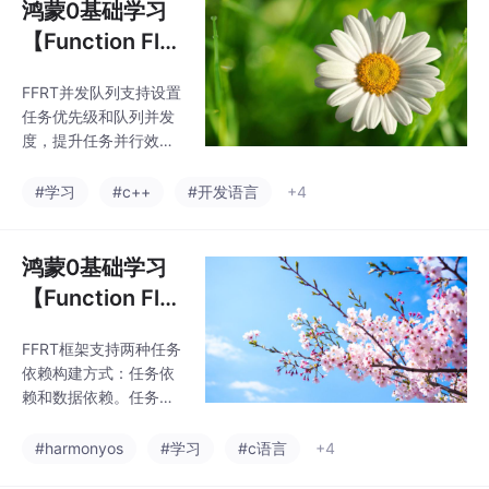
鸿蒙0基础学习
【Function Flo
w Runtime并发
FFRT并发队列支持设置
队列(C++)】任
任务优先级和队列并发
务并发调度
度，提升任务并行效
率。队列并发度控制同
时执行的任务数量，避
#学习
#c++
#开发语言
+4
免资源过度消耗；任务
优先级确保高优先级任
务优先执行。文章以银
鸿蒙0基础学习
行服务系统为例，通过F
【Function Flo
FRT实现VIP客户优先服
w Runtime图依
务，展示了并行队列、
FFRT框架支持两种任务
赖并发(C)】任
并发度设置和优先级调
依赖构建方式：任务依
度的应用场景。示例代
务并发调度
赖和数据依赖。任务依
码演示了如何创建并发
赖通过任务句柄建立明
队列、提交不同优先级
确执行顺序，适用于流
#harmonyos
#学习
#c语言
+4
的任务以及任务管理操
程控制场景；数据依赖
作。最后指出并发度设