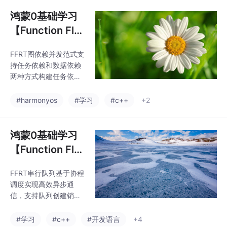
通过数据签名建立生产
置需合理，过大或过小
者-消费者关系，适用于
鸿蒙0基础学习
都会影响系统性能。该
数据驱动的并行计算。
技术适用于
【Function Flo
框架自动处理三种数据
w Runtime图依
依赖关系：读写、写读
FFRT图依赖并发范式支
赖并发(C++)】
和写写依赖。示例展示
持任务依赖和数据依赖
了流媒体视频处理的任
任务并发调度
两种方式构建任务依赖
务依赖编排和斐波那契
图。任务依赖通过任务
数列的数据依赖计算，
句柄建立任务间的顺序
#harmonyos
#学习
#c++
+2
体现了FFRT在动态构建
关系，适用于流程控制
任务依赖图和高并行度
场景；数据依赖通过数
计算方面的优势。
据签名建立生产者-消费
鸿蒙0基础学习
者关系，支持动态构建
【Function Flo
任务间的数据流。文章
w Runtime串行
通过流媒体视频处理和
FFRT串行队列基于协程
队列(C++)】任
斐波那契数列两个示
调度实现高效异步通
例，展示了如何使用FF
务并发调度
信，支持队列创建销
RT的submit/submit_h/
毁、任务延迟、串行调
wait接口实现任务并行
度、任务取消/等待、优
#学习
#c++
#开发语言
+4
化，其中视频处理示例