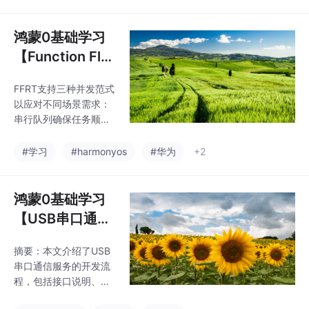
先级设置等功能。通过
演示了任务依赖，斐波
示例展示了异步日志系
那契示例则体现了数据
统实现，主线程提交日
鸿蒙0基础学习
依赖的递归分
志任务到队列，后台线
【Function Flo
程串行处理。使用FFRT
w Runtime并发
API可简化线程管理、确
FFRT支持三种并发范式
范式】任务并发
保线程安全。使用时需
以应对不同场景需求：
注意避免提交超长任
调度
串行队列确保任务顺序
务、正确使用同步原语
执行，适用于数据安全
以及管理全局队列生命
与任务协调；并发队列
#学习
#harmonyos
#华为
+2
周期。该技术适用于流
提高系统并发度，优化
量削峰、架构解耦等场
资源利用；图依赖并发
景，开发者只需专注业
处理复杂任务关系，实
鸿蒙0基础学习
务逻辑，无需处理底层
现动态调度与并行执
调度问题。
【USB串口通信
行。每种范式针对特定
管理】USB开发
问题提供解决方案，开
摘要：本文介绍了USB
服务
发者可根据需求选择合
串口通信服务的开发流
适模式，相关技术示例
程，包括接口说明、开
可参考具体开发文档。
发步骤和调测验证。主