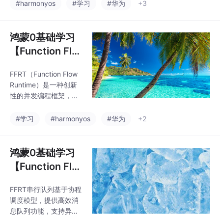
要涉及串口设备的连
#harmonyos
#学习
#华为
+3
接、权限管理、数据读
写等操作，提供了异步
和同步两种方式的API调
鸿蒙0基础学习
用示例，适用于工业自
【Function Flo
动化、物联网设备互联
w Runtime Ki
等场景。开发过程包含
FFRT（Function Flow
t】任务并发调度
设备列表获取、权限申
Runtime）是一种创新
请、串口开启关闭、数
性的并发编程框架，旨
据读写等关键步骤，并
在简化多线程开发。它
给出了完整的代码实现
采用任务（Task）作为
#学习
#harmonyos
#华为
+2
和调试方法。通过USB
基本执行单元，开发者
转串口线缆连接设备即
只需定义任务及其依赖
可验证功能是否正常。
关系，无需管理底层线
鸿蒙0基础学习
程。FFRT支持任务嵌
【Function Flo
套、队列管理（串行/并
w Runtime串行
发）和两种依赖表达方
FFRT串行队列基于协程
队列(C)】任务
式（任务依赖/数据
调度模型，提供高效消
流），通过协程调度提
并发调度
息队列功能，支持异步
高并行度和资源利用