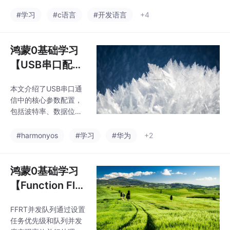
通信、流量削峰等场
率。相比传统线程模
景。主要功能包括队列
#学习
#c语言
#开发语言
+4
型，FFRT在用户态实现
创建销毁、任务延迟、
轻量级调度，有效解决
串行调度、任务取消/等
线程滥用、负载不均等
待/优先级设置等。通过
鸿蒙0基础学习
问题，推荐
异步日志系统示例展示
【USB串口配置
了FFRT的使用方式：主
管理】USB开发
线程提交日志任务到队
本文介绍了USB串口通
服务
列，后台线程处理写入
信中的核心参数配置，
文件操作，既保证日志
包括波特率、数据位、
顺序性又避免阻塞主线
校验位和停止位的作用
程。关键接口包括ffrt_q
及设置方法。详细说明
#harmonyos
#学习
#华为
+2
ueue_create、ffrt_que
了通过OpenHarmony
ue_destroy和ffrt_queu
的usbManager模块进
e
行串口设备配置的接口
鸿蒙0基础学习
和开发步骤，包括获取
【Function Flo
设备列表、权限申请、
w Runtime并发
串口配置获取与修改等
FFRT并发队列通过设置
队列(C)】任务
关键操作。最后提供了
任务优先级和队列并发
调测验证方法，帮助开
并发调度