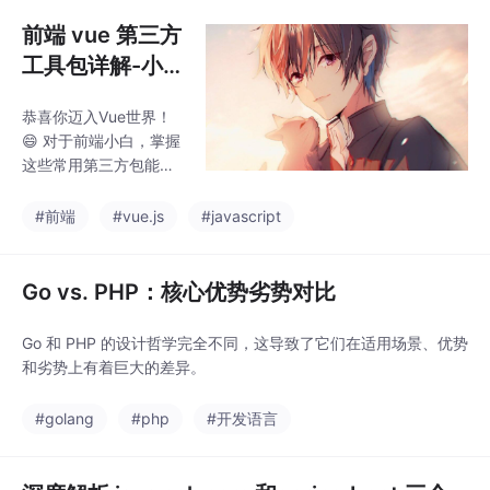
rktree。分支：worktre
e-agent-a4bc263f9c
前端 vue 第三方
9ca0cda。表示：这个
工具包详解-小
分支当前被某个 worktr
白版
ee 使用中，所以不能直
恭喜你迈入Vue世界！
接。，必须先处理 work
😄 对于前端小白，掌握
tree。说明它是一个
这些常用第三方包能极
大提升开发效率和项目
质量。以下是Vue生态
#前端
#vue.js
#javascript
中。
Go vs. PHP：核心优势劣势对比
Go 和 PHP 的设计哲学完全不同，这导致了它们在适用场景、优势
和劣势上有着巨大的差异。
#golang
#php
#开发语言