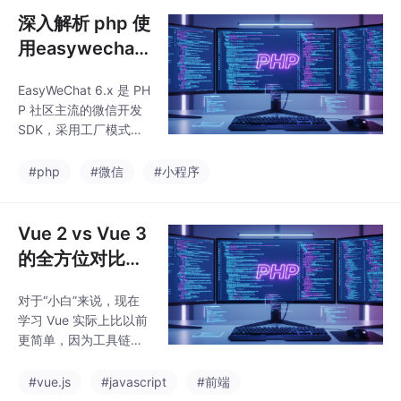
选择。自 1996 年诞生
深入解析 php 使
以来，Java 经过了多次
用easywechat
重要迭代。早期版本更
对接微信服务号
新较慢，自 Java 9 以
EasyWeChat 6.x 是 PH
和小程序
后，Oracle 采用了新的
P 社区主流的微信开发
发布模式：每六个月发
SDK，采用工厂模式和
布一个功能版本，每两
依赖注入，代码更现代
年（自 Java 17 起改为
化。本文提供了服务号
#php
#微信
#小程序
每两年）发布一个长期
和小程序对接指南，包
支持（Long-Term S
括环境准备（PHP 8.0
+）、安装配置和核心
Vue 2 vs Vue 3
功能实现。服务号部分
的全方位对比文
演示了网页授权流程
档
（OAuth 2.0），包含
对于“小白”来说，现在
授权跳转和回调处理；
学习 Vue 实际上比以前
小程序部分包含登录凭
更简单，因为工具链
证校验。文中提供了完
（Vite）变快了，语法
整的配置文件示例和代
（组合式 API）也更符
#vue.js
#javascript
#前端
码实现，强调最佳实践
合逻辑。下面我为你整