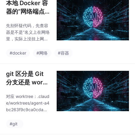
本地 Docker 容
器的“网络端点状
态异常”，如何快
先别怀疑代码，先查容
速修复
器是不是“名义上在网络
里，实际上没挂上网络
端点”；这次不是业务代
码故障，核心是本地 Do
#docker
#网络
#容器
cker 容器的“网络端点
状态异常”。，基本就可
以确定是这类问题。
git 区分是 Git
分支还是 workt
ree 路径名
对应 worktree：.claud
e/worktrees/agent-a4
bc263f9c9ca0cda。
既是分支 worktree-ag
ent-a4bc263f9c9ca0
#git
cda，也绑定了一个 wo