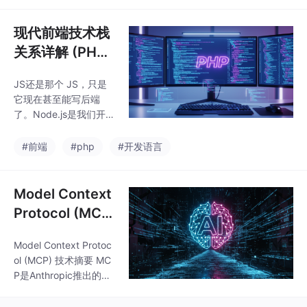
如统一配置管理和日志
理了一份，涵盖核心原
记录。通过工厂模式创
理、构建方式和代码语
现代前端技术栈
建实
法。
关系详解 (PHP
开发者特供版)
JS还是那个 JS，只是
它现在甚至能写后端
了。Node.js是我们开发
时用的工具底座（类比
PHP CLI）。npm是管
#前端
#php
#开发语言
包的（类比 Compose
r）。Vue是写业务逻辑
的框架（类比 Larave
Model Context
l）。最后通过打包，它
Protocol (MC
们变回了你熟悉的。
P) 技术详解文档
Model Context Protoc
入门案例
ol (MCP) 技术摘要 MC
P是Anthropic推出的开
放标准，旨在解决AI模
型与数据源连接的兼容