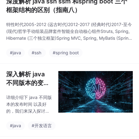
深度解析 java ssh ssm 和spring boot 三个
框架结构的区别（指南八）
特性时代2005-2012 (远古时代)2012-2017 (经典时代)2017-至今
(现代)哲学手动组装品牌套件智能全自动核心组件Struts, Spring,
Hibernate (三个独立框架)Spring MVC, Spring, MyBatis (Spring
全家桶)Spring MVC, Spring, Spring Data JPA (底层可选)配置方
式重度XMLXML + 注解零
#java
#ssh
#spring boot
深入解析 java
不同版本的变化
和选择策略（指
详细介绍下 java 不同版
南十三）
本的发布时间 以及好
的，我们来深入探讨一
下 Java 不同版本的发
布历史、主要新特性、
#java
#开发语言
当前项目中的版本使用
情况以及如何进行版本