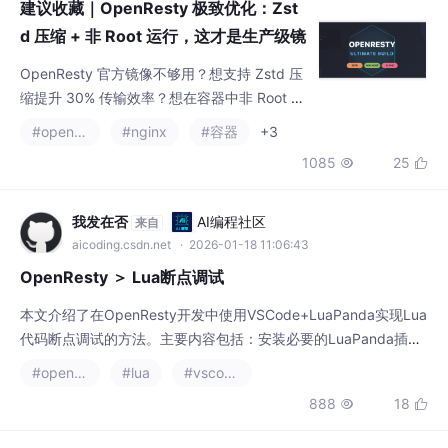
建议收藏｜OpenResty 极致优化：Zst
d 压缩 + 非 Root 运行，这才是生产级镜
像该有的样子！
OpenResty 官方镜像不够用？想支持 Zstd 压
缩提升 30% 传输效率？想在容器中非 Root 运
行提升安全？本文手把手带你从源码构建一个
#openresty
#nginx
#容器
+3
基于 Alpine 3.23 的高性能、轻量级 OpenRes
1085
25


ty 1.27.1.2 镜像，涵盖 TCP 代理、多路复用、
WebSocket、完整配置文件及生产级调优，附
带可直接复制的完整代码。
我发在否
AI编程社区
来自
aicoding.csdn.net
· 2026-01-18 11:06:43
OpenResty ＞ Lua断点调试
本文介绍了在OpenResty开发中使用VSCode+LuaPanda实现Lua
代码断点调试的方法。主要内容包括：安装必要的LuaPanda插件
和luasocket库（需特别注意为LuaJIT编译）、配置VSCode调试
#openresty
#lua
#vscode
环境、设置OpenResty的Lua路径、在代码中嵌入调试器启动代
888
18


码，以及详细的调试操作步骤。文章还提供了常见问题解决方案和
生产环境注意事项，帮助开发者高效调试OpenResty项