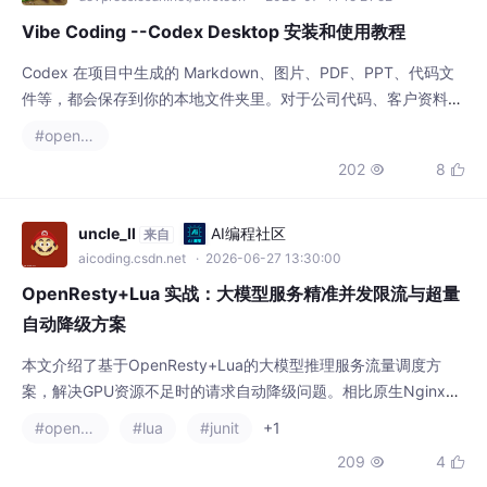
Vibe Coding --Codex Desktop 安装和使用教程
Codex 在项目中生成的 Markdown、图片、PDF、PPT、代码文
件等，都会保存到你的本地文件夹里。对于公司代码、客户资料、
生产配置等重要目录，建议切换到更谨慎的模式，并在执行前要求
#openresty
Codex 先给出计划。第二，使用 Agent 的能力不只在于会提问，
202
8


更在于会管理：给清楚的目标，提供必要上下文，要求它先计划，
执行中及时纠偏，最后验收结果。它更像是运行在你电脑旁边的执
行型助手：能读项目文件
uncle_ll
AI编程社区
来自
aicoding.csdn.net
· 2026-06-27 13:30:00
OpenResty+Lua 实战：大模型服务精准并发限流与超量
自动降级方案
本文介绍了基于OpenResty+Lua的大模型推理服务流量调度方
案，解决GPU资源不足时的请求自动降级问题。相比原生Nginx方
案，该方案具有毫秒级精准并发统计、零延迟切换、动态路由等优
#openresty
#lua
#junit
+1
势。核心实现包括：1）封装阿里云Qwen3 API为统一接口；2）
209
4


通过OpenResty共享内存实现原子级并发计数；3）动态路由逻辑