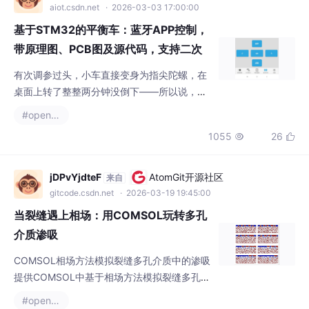
aiot.csdn.net
· 2026-03-03 17:00:00
基于STM32的平衡车：蓝牙APP控制，
带原理图、PCB图及源代码，支持二次
开发并可选配多种模块功能
有次调参过头，小车直接变身为指尖陀螺，在
桌面上转了整整两分钟没倒下——所以说，玩
平衡车最大的风险不是烧芯片，而是容易上瘾
#openresty
啊！寻迹壁障自平衡小车，带手机APP蓝牙功
1055
26


能，STM32平衡车，赠送原理图，PCB图，源
代码等全部资料。寻迹壁障自平衡小车，带手
机APP蓝牙功能，STM32平衡车，赠送原理
jDPvYjdteF
AtomGit开源社区
来自
图，PCB图，源代码等全部资料。集成STM32
gitcode.csdn.net
· 2026-03-19 19:45:00
单片机最小系统，SWD接口下载代码，所有引
当裂缝遇上相场：用COMSOL玩转多孔
脚全部引出，方便二次
介质渗吸
COMSOL相场方法模拟裂缝多孔介质中的渗吸
提供COMSOL中基于相场方法模拟裂缝多孔介
质中的渗吸算例，可用于学习简单几何模型和
#openresty