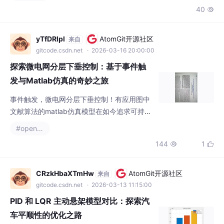
复杂几何模型中的两相流动模拟，比较采用相
40

场方法守恒和不守恒条件下计算结果的差异，
对比水平集方法和相场方法。!在油气开采和地
下水污染治理中，裂缝多孔介质内的两相流动
yTfDRlpl
AtomGit开源社区
来自
总是让人又爱又恨。今天咱们用COMSOL的相
gitcode.csdn.net
· 2026-03-16 20:00:00
场方法，带大家亲手拆解这个"流体迷宫"。
探索微电网分层下垂控制：基于事件触
发与Matlab仿真的奇妙之旅
事件触发，微电网分层下垂控制！有应用图中
文献算法的matlab仿真模型在如今追求可持续
能源的时代，微电网成为了电力领域的热门话
#openresty
题。而其中的分层下垂控制技术，更是微电网
144
1


稳定运行的关键一环。今天咱们就来唠唠基于
事件触发的微电网分层下垂控制，顺便看看用
Matlab搭建的仿真模型是啥样。
CRzkHbaXTmHw
AtomGit开源社区
来自
gitcode.csdn.net
· 2026-03-13 11:15:00
PID 和 LQR 主动悬架模型对比：探索汽
车平顺性的优化之路