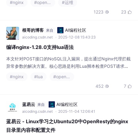
#nginx
#openresty
#运维
1223
23


根哥的博客
AI编程社区
来自
aicoding.csdn.net
· 2025-12-08 15:43:23
编译nginx-1.28.0支持lua语法
本文针对POST接口的NoSQL注入漏洞，提出通过Nginx代理拦截
异常参数的解决方案。核心思路是利用Lua脚本检查POST请求体
是否包含"$"特殊字符，存在则返回404。实现时面临两个问题：
#nginx
#lua
#openresty
使用OpenResty可能引入Nginx新版本漏洞，而原生Nginx需额外
452
7


处理Lua依赖。最终方案是结合OpenResty的Lua模块与最新版原
生Nginx(1.28.0)进行编译，既满足
蓝易云
AI编程社区
来自
aicoding.csdn.net
· 2025-11-04 12:06:41
蓝易云 - Linux学习之Ubuntu20中OpenResty的nginx
目录里内容和配置文件