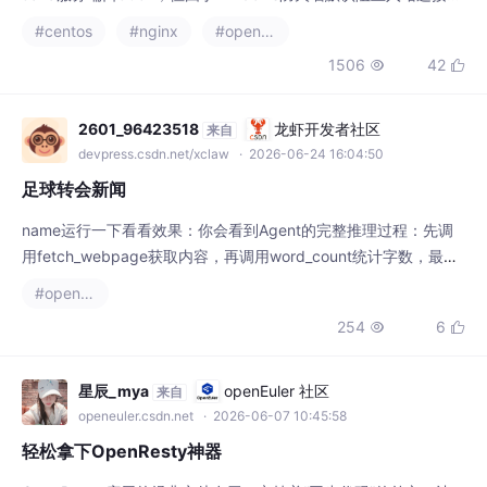
需关闭防火墙或专门放行8081端口。建议通过PowerShell或图形
#centos
#nginx
#openresty
界面添加入站规则，仅开放8081端口而非完全关闭防火墙，以保
1506
42


障安全性。还需确保Java服务绑定0.0.0.0而非127.0.0.1。最后可
通过curl测试连通性，若服务迁移至虚拟
2601_96423518
龙虾开发者社区
来自
devpress.csdn.net/xclaw
· 2026-06-24 16:04:50
足球转会新闻
name运行一下看看效果：你会看到Agent的完整推理过程：先调
用fetch_webpage获取内容，再调用word_count统计字数，最后
综合生成摘要。五、给Agent加上记忆功能默认Agent是无状态
#openresty
的，每次对话不记得之前说了什么。
254
6


星辰_mya
openEuler 社区
来自
openeuler.csdn.net
· 2026-06-07 10:45:58
轻松拿下OpenResty神器