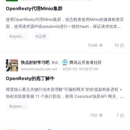
OpenResty代理Minio集群
使用OpenResty代理Minio集群，状态检查使用Minio的健康检查页
面，使用请求源IP或sessionid进行一致性hash，保证请求转发至
固定后端服务器，使用keepalived配置VIP保证代理节点双活
#openresty
#运维
1048
10


快点好好学习吧
腾讯云开发者社区
来自
tencentcloud.csdn.net
· 2026-03-18 09:57:49
OpenResty的庖丁解牛
维度核心要点关键行动本质理解“可编程网关”的价值架构多进程 +
协程非阻塞掌握 11 个执行阶段，善用 Cosocket场景API 网关、W
AF、边缘计算用 Kong/APISIX 快速落地，勿重复造轮子生态lua-r
#openresty
esty-库熟悉 redis/http/mysql 等非阻塞驱动风险阻塞代码、内存
750
7


隔离、调试难严禁标准 IO，注意进程间共享，完善日志优化代码
缓存、连接池、初始化时机极致利用和kee