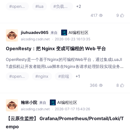
灵活"更致命。OpenResty 用 Lua 的动态性重
#openresty
#lua
#负载均衡
+2
新定义了网关的灵活性，但也让我们看到了动
417
9


态语言在基础设施中的脆弱一面。这不是 Lua
的错，也不是 OpenResty 的错，而是我们在
享受灵活性带来的便利时，往往低估了防御性
jiuhuadev965
AI编程社区
来自
编程和边界校验的必要性。
aicoding.csdn.net
· 2026-06-23 16:13:35
OpenResty：把 Nginx 变成可编程的 Web 平台
OpenResty是一个基于Nginx的可编程Web平台，通过集成LuaJI
T虚拟机让开发者能用Lua脚本在Nginx各请求处理阶段实现业务逻
辑（如认证、限流等）。它包含一系列维护良好的lua-resty-*库
#openresty
#nginx
#前端
+1
（MySQL/Redis客户端等），性能接近原生Nginx。典型应用场景
366
8


包括API网关、灰度发布等低延迟需求场景，国内互联网公司使用
较多。安装可通过官网获取预编译包，支持自动读取系统DNS配
翰林小院
AI编程社区
来自
aicoding.csdn.net
· 2026-07-17 15:43:26
【云原生监控】 Grafana/Prometheus/Promtail/Loki/T
empo