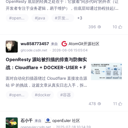
OpenResty 底层的经典之处在于：它披着“同步代码”的外衣（让
开发者专注于业务逻辑，易于维护），但底层却通过协程挂起/恢
复机制和事件驱动模型实现了极致的异步非阻塞性能。这使得它既
#openresty
#java
#开发语言
+3
能作为独立的高性能 Web 服务器，又能无缝嵌入各类平台作为底
396
10


层执行引擎（如 Kong API 网关的底层就是 OpenResty）。
wu858773457
AtomGit开源社区
来自
gitcode.csdn.net
· 2026-06-06 15:05:04
OpenResty 源站被扫描的排查与防御实
战：Cloudflare + DOCKER-USER + F
ail2Ban 最全方案解析
面对自动化扫描器绕过 Cloudflare 直接攻击源
站 IP 的挑战，这篇文章从真实日志入手，拆解
扫描特征，讲清为何单靠 Cloudflare 不够安
#openresty
#docker
#容器
全。全文给出可复用的三层防御方案，包含 D
478
11


OCKER-USER 限制源站访问、Cloudflare WA
F 规则精简及 Fail2Ban 动态封禁。适合后端运
维、安全与运维团队阅读，掌握实战方案和排
石小千
openEuler 社区
来自
查清单，提升防御能力。
openeuler.csdn.net
· 2025-07-18 10:14:39