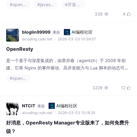
sty 使用 map + upstreamWorker 注入 x-versionKV 显式控制当
#openresty
#javascript
#开发语言
前颜色蓝绿与版本解耦零停机发布秒级回滚可灰度可扩展。
338
4


bloglin99999
AI编程社区
来自
aicoding.csdn.net
· 2026-03-03 10:59:37
OpenResty
是一个基于与深度集成的，由章亦春（agentzh）于 2009 年创
建。它将 Nginx 的事件驱动、高并发能力与 Lua 脚本的动态可编
程性结合，让你能在 Nginx 内部直接编写业务逻辑，构建超高并
#openresty
发的动态服务OpenResty®。
3228
12


NTCIT
AI编程社区
来自
aicoding.csdn.net
· 2026-03-03 15:18:29
好消息，OpenResty Manager专业版来了，如何免费升
级？