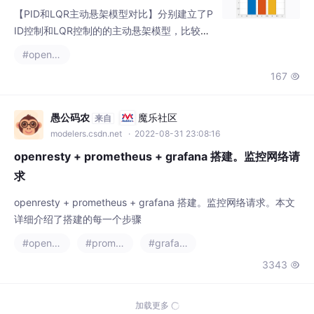
【PID和LQR主动悬架模型对比】分别建立了P
ID控制和LQR控制的的主动悬架模型，比较两
种控制器的控制效果。以悬架主动力为控制目
#openresty
标，输入为B级随机路面，输出为车身垂向加
167

速度、俯仰角加速度、悬架动挠度等平顺性评
价指标，可做汽车平顺性仿真。二自由度（1/
4）车辆模型：r360.四自由度（1/2）车辆模
愚公码农
魔乐社区
来自
型：r550.内容包括模型所有源文件，说明文
modelers.csdn.net
· 2022-08-31 23:08:16
档和参考资料在汽车工程领域，提升车辆的平
openresty + prometheus + grafana 搭建。监控网络请
顺性一直是重要的
求
openresty + prometheus + grafana 搭建。监控网络请求。本文
详细介绍了搭建的每一个步骤
#openresty
#prometheus
#grafana
3343

加载失败，点击重新加载！