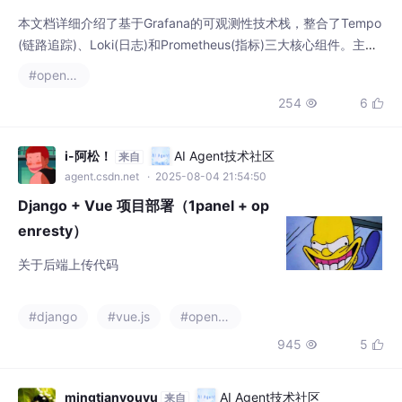
本文档详细介绍了基于Grafana的可观测性技术栈，整合了Tempo
(链路追踪)、Loki(日志)和Prometheus(指标)三大核心组件。主要
内容包括：1) 各组件功能及版本说明；2) 数据流交互方式，包括
#openresty
应用通过OTLP协议发送链路数据、Promtail采集日志、Kong暴露
254
6


指标；3) 快速部署指南和持久化配置；4) Grafana中的查询方
法，支持TraceQL、LogQL和PromQL；
i-阿松！
AI Agent技术社区
来自
agent.csdn.net
· 2025-08-04 21:54:50
Django + Vue 项目部署（1panel + op
enresty）
关于后端上传代码
#django
#vue.js
#openresty
945
5


mingtianyouyu
AI Agent技术社区
来自