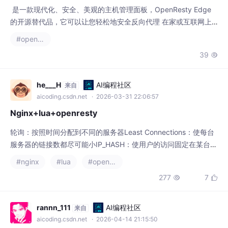
‌ 是一款现代化、安全、美观的主机管理面板，OpenResty Edge
的开源替代品，它可以让您轻松地安全反向代理 在家或互联网上
运行的网站，包括访问控制、拒绝服务攻击防护、自动申请并续期
#openresty
免费的SSL证书，而无需对OpenResty或Let's Encrypt了解太
39

多。并支持主机管理功能，包括易于使用的Web终端和文件管理以
及基于docker compose的应用商店功能，大大降低建站和容器管
理
he___H
AI编程社区
来自
aicoding.csdn.net
· 2026-03-31 22:06:57
Nginx+lua+openresty
轮询：按照时间分配到不同的服务器Least Connections：使每台
服务器的链接数都尽可能小IP_HASH：使用户的访问固定在某台服
务器上，方便服务器记录session，如果donw了，就到下一个服务
#nginx
#lua
#openresty
器Generic HASH：可以选择不同的hash模式Least time：暂时不
277
7


管random：随机，也可以设置权重nginx和springCloudAlibaba
都有限流的功能，区别还是没有
rannn_111
AI编程社区
来自
aicoding.csdn.net
· 2026-04-14 21:15:50