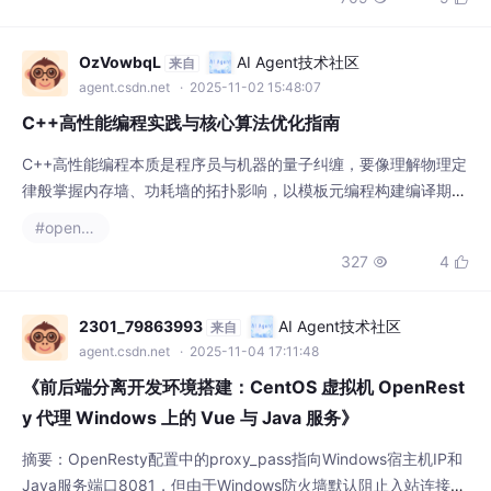
关的switch表达式中提醒需要补充新的case分支，从而有效地保
障了代码在演进过程中的一致性。这一特性通过允许类或接口的作
OzVowbqL
AI Agent技术社区
来自
agent.csdn.net
· 2025-11-02 15:48:07
C++高性能编程实践与核心算法优化指南
C++高性能编程本质是程序员与机器的量子纠缠，要像理解物理定
律般掌握内存墙、功耗墙的拓扑影响，以模板元编程构建编译期的
「全息处理器」，在标准容器与自定义内存布局间找到最优叠加
#openresty
态。- RAII神髓：通过`std::unique_ptr`的move语义实现零拷贝
327
4


序列化，内存分配次数减少60%（Redis Server内存模型验证）- -
ftree-vectorize：强制向量化编译，手工标注`__at
2301_79863993
AI Agent技术社区
来自
agent.csdn.net
· 2025-11-04 17:11:48
《前后端分离开发环境搭建：CentOS 虚拟机 OpenRest
y 代理 Windows 上的 Vue 与 Java 服务》
摘要：OpenResty配置中的proxy_pass指向Windows宿主机IP和
Java服务端口8081，但由于Windows防火墙默认阻止入站连接，