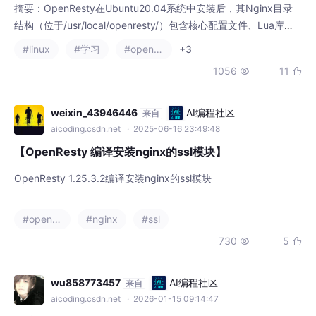
摘要：OpenResty在Ubuntu20.04系统中安装后，其Nginx目录
结构（位于/usr/local/openresty/）包含核心配置文件、Lua库等
组件。主配置文件nginx.conf定义了全局参数和HTTP模块，支持L
#linux
#学习
#openresty
+3
ua脚本嵌入。虚拟主机配置文件通常放在vhosts目录下，可实现
1056
11


动态逻辑处理。OpenResty结合了Nginx的高性能和Lua的灵活
性，通过热更新能力提升开发效率，是
weixin_43946446
AI编程社区
来自
aicoding.csdn.net
· 2025-06-16 23:49:48
【OpenResty 编译安装nginx的ssl模块】
OpenResty 1.25.3.2编译安装nginx的ssl模块
#openresty
#nginx
#ssl
730
5


wu858773457
AI编程社区
来自
aicoding.csdn.net
· 2026-01-15 09:14:47