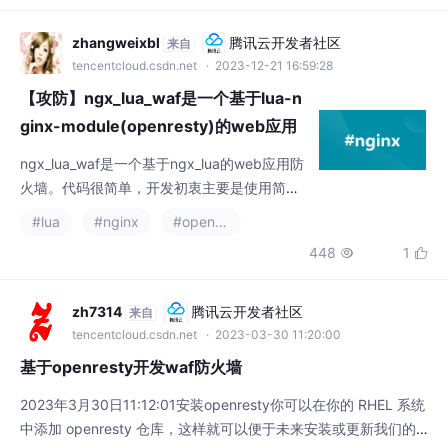
置API管理系统，所以它可以水平扩展多个Kon
g服务器，通过前置的负载均衡配置把请求均
zhangweixbl
腾讯云开发者社区
来自
匀地分发到各个Server，来应对
tencentcloud.csdn.net
· 2023-12-21 16:59:28
【攻防】ngx_lua_waf是一个基于lua-n
ginx-module(openresty)的web应用
防火墙
ngx_lua_waf是一个基于ngx_lua的web应用防
火墙。代码很简单，开发初衷主要是使用简
单，高性能和轻量级。遵从MIT许可协议。其
#lua
#nginx
#openresty
中包含我们的过滤规则。
448
1


zh7314
腾讯云开发者社区
来自
tencentcloud.csdn.net
· 2023-03-30 11:20:00
基于openresty开发waf防火墙
2023年3月30日11:12:01安装openresty你可以在你的 RHEL 系统
中添加 openresty 仓库，这样就可以便于未来安装或更新我们的