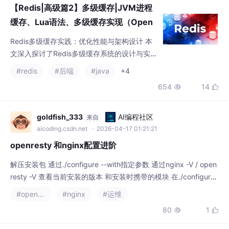
【Redis|高级篇2】多级缓存|JVM进程
缓存、Lua语法、多级缓存实现（Open
Resty）、缓存同步（Canal）
Redis多级缓存实践：优化性能与架构设计 本
文深入探讨了Redis多级缓存系统的设计与实
现，重点分析了传统缓存方案的局限性，并提
#redis
#后端
#java
+4
出了完整的解决方案。文章首先指出了传统Re
654
14


dis缓存存在的Tomcat性能瓶颈和数据库冲击
问题，随后详细介绍了多级缓存架构的五大层
级：浏览器缓存、CDN缓存、Nginx本地缓
goldfish_333
AI编程社区
来自
存、Redis分布式缓存和JVM进程缓存，形成
aicoding.csdn.net
· 2026-04-17 01:21:21
纵深防御体系。 关键技术实现部分包含两大核
openresty 和nginx配置进阶
心内容：
解压安装包 通过./configure --with指定参数 通过nginx -V / open
resty -V 查看当前安装的版本 和安装时携带的模块 在./configure
-with时携带之前的模块 并加载指定路径下的新模块 make 生成新
#openresty
#nginx
#运维
的二进制文件 注意不要 make install。1.如果后端报错直接返回50
80
1


0 可以直接使用 upstream。使用lua脚本 直接使用openre