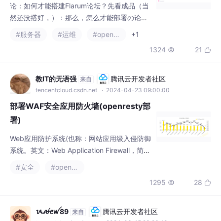
论：如何才能搭建Flarum论坛？先看成品（当
然还没搭好，）：那么，怎么才能部署の论坛
呢？本期主要讲述正确搭建Flarum的方法，10
#服务器
#运维
#openresty
+1
0%成功，即使是服务器小白也能完成！
1324
21


教IT的无语强
腾讯云开发者社区
来自
tencentcloud.csdn.net
· 2024-04-23 09:00:00
部署WAF安全应用防火墙(openresty部
署)
Web应用防护系统(也称：网站应用级入侵防御
系统。英文：Web Application Firewall，简
称：WAF)。Web应用 防火墙 是通过执行一系
#安全
#openresty
列针对HTTP/HTTPS的 安全策略 来专门为We
1295
28


b应用提供保护的一款产品。
ᝰꫛꫀꪝ89
腾讯云开发者社区
来自