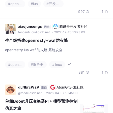
软件包(通过 yum check-update 命令)。添加仓库，运行下面的命
#openresty
#lua
#开发语言
令(对于 RHEL 8 或以上版本，应将下面的 yum 都替换成 dnf)：a
997
1


dd the yum repo:wget https://openresty.o...
xiaojunsongs
腾讯云开发者社区
来自
tencentcloud.csdn.net
· 2022-12-23 13:23:09
生产级搭建openresty+waf防火墙
openrestry lua waf 防火墙 系统安全
#openresty
#服务器
#linux
+1
881
1


dLNbrcWzV
AtomGit开源社区
来自
gitcode.csdn.net
· 2026-04-07 18:45:00
单相Boost升压变换器PI + 模型预测控制
仿真之旅