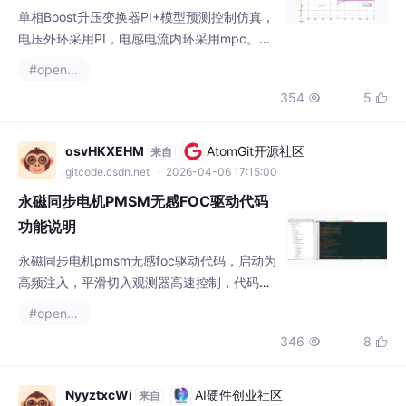
单相Boost升压变换器PI+模型预测控制仿真，
电压外环采用PI，电感电流内环采用mpc。运
行环境为matlab/simulink/plecs等在电力电子
#openresty
领域，单相Boost升压变换器因其能够将输入
354
5


电压升高到所需的输出电压，广泛应用于各类
电源系统中。今天咱就唠唠如何通过PI控制与
模型预测控制（MPC）相结合的方式，对单相
osvHKXEHM
AtomGit开源社区
来自
Boost升压变换器进行精准控制，并在Matlab/
gitcode.csdn.net
· 2026-04-06 17:15:00
Simulink/PLEC
永磁同步电机PMSM无感FOC驱动代码
功能说明
永磁同步电机pmsm无感foc驱动代码，启动为
高频注入，平滑切入观测器高速控制，代码全
部手写开源，可以移植到各类mcu上。附赠高
#openresty
频注入仿真模型。
346
8


NyyztxcWi
AI硬件创业社区
来自