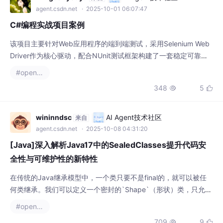
agent.csdn.net
· 2025-10-01 06:07:47
C#编程实战项目案例
该项目主要针对Web应用程序的端到端测试，采用Selenium Web
Driver作为核心驱动，配合NUnit测试框架构建了一套稳定可靠的
测试解决方案。通过实践表明，该框架将回归测试时间从原来的人
#openresty
工4小时缩短到自动执行的20分钟，缺陷检出率提升了35%，显著
348
5


降低了版本发布风险。值得一提的是，我们开发了自定义报告生成
器，将测试结果转化为直观的HTML报告，包含截图、错误日志和
性能指标，为团队提供清晰
wininndsc
AI Agent技术社区
来自
agent.csdn.net
· 2025-10-08 04:31:20
[Java]深入解析Java17中的SealedClasses提升代码安
全性与可维护性的新特性
在传统的Java继承模型中，一个类只要不是final的，就可以被任
何类继承。我们可以定义一个密封的`Shape`（形状）类，只允许
`Circle`（圆形）、`Rectangle`（矩形）和`Triangle`（三角形）
#openresty
继承它。开发者可以放心地添加新的子类，因为编译器会在所有相
709
9

