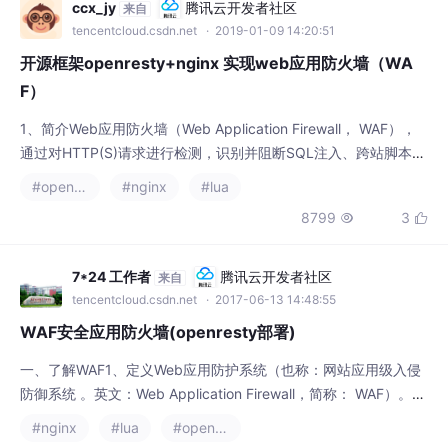
ccx_jy
腾讯云开发者社区
来自
tencentcloud.csdn.net
· 2019-01-09 14:20:51
开源框架openresty+nginx 实现web应用防火墙（WA
F）
1、简介Web应用防火墙（Web Application Firewall， WAF），
通过对HTTP(S)请求进行检测，识别并阻断SQL注入、跨站脚本攻
击（Cross Site Scripting xss）、网页木马上传、命令/代码注
#openresty
#nginx
#lua
入、文件包含、敏感文件访问、第三方应用漏洞攻击、CC(挑战黑
8799
3


洞)攻击、恶意爬虫扫描、跨站请求伪造等攻击，保护Web服务安
全稳定。本文主要是通过春哥的开源框...
7*24 工作者
腾讯云开发者社区
来自
tencentcloud.csdn.net
· 2017-06-13 14:48:55
WAF安全应用防火墙(openresty部署)
一、了解WAF1、定义Web应用防护系统（也称：网站应用级入侵
防御系统 。英文：Web Application Firewall，简称： WAF）。利
用国际上公认的一种说法：Web应用 防火墙 是通过执行一系列针
#nginx
#lua
#openresty
对http/https的 安全策略 来专门为Web应用提供保护的一款产