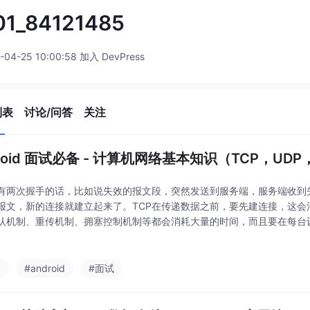
01_84121485
-04-25 10:00:58 加入 DevPress
列表
讨论/问答
关注
roid 面试必备 - 计算机网络基本知识（TCP，UDP，H
有两次握手的话，比如说失效的报文段，突然发送到服务端，服务端收到
报文，新的连接就建立起来了。TCP在传递数据之前，要先建连接，这会
认机制、重传机制、拥塞控制机制等都会消耗大量的时间，而且要在每台
实上，每个连接都会占用系统的CPU、内存等硬件资源。TCP的可靠体现
握手来建立连
p
#android
#面试