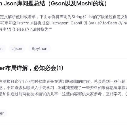
lin Json库问题总结（Gson以及Moshi的坑）
自定义解析使用或者单，下面示例将声明为String和List的字段通过自定义解析器替
和空list/**null替换成空List*/gson: Gsonif (!) {value?.forEach {// 
/) {} else {// null替换为""
in
#json
#python
tter布局详解，必知必会(1)
在刚接触这个行业的时候或者是在遇到瓶颈期的时候，总会遇到一些问题
感，不知道该从哪里入手去学习，对此我整理了一些资料如果你熟练掌握
增加你通过前两轮技术面试的几率！这些内容都供大家参考，互相学习。①「
PDF完整高清版+②「Android面试知识体系」学习思维导图压缩包《And
ter