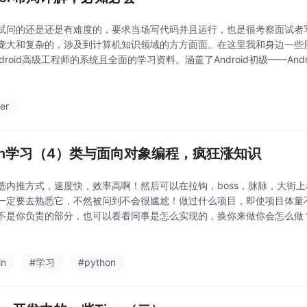
试问的还是还是有难度的，要求当场写代码并且运行，也是很考察面试者写代
庞大和复杂的，涉及到计算机知识领域的方方面面。在这里我和身边一些
droid高级工程师的系统且全面的学习资料。涵盖了Android初级——An
习技能。
ter
tlin学习（4）类与面向对象编程，疯狂涨知识
选内推方式，速度快，效率高啊！然后可以在拉钩，boss，脉脉，大街
一定要去熟悉它，不然被问到不会很尴尬！做过什么项目，即使项目体量
不是你负责的部分，也可以看看同事是怎么实现的，换你来做你会怎么做
取决于项目内容。但做过什么，达到怎样一个境界，这是深度问题，和个
了。大公司看深
in
#学习
#python