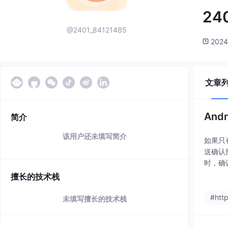
24
@2401_84121485
2024
文章
And
简介
该用户还未填写简介
如果只
送确认
时，确
接，事
擅长的技术栈
有三次
#htt
未填写擅长的技术栈