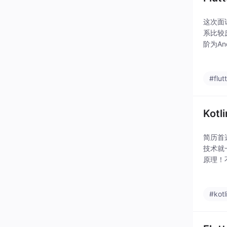
这次面
系比较
阶为An
一些学
#flut
Ko
简历首
技术就
原理！
问题，
度有关
#kotl