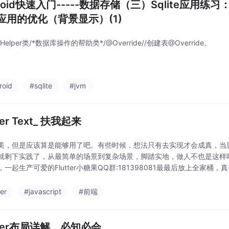
droid快速入门-----数据存储（三）Sqlite应用
应用的优化（背景显示）(1)
Helper类/*数据库操作的帮助类*/@Override//创建表@Override。
roid
#sqlite
#jvm
ter Text_ 扶我起来
美，但是应该算是能够用了吧。有些时候，想法只有去实现才会成真，当
就剩下实践了，从最简单的场景到复杂场景，脚踏实地，做人不也是这样吗？爱
，一起生产可爱的Flutter小糖果QQ群:181398081最最后放上全家桶
海交大毕业，曾经在小公司待过，也去过华为、OPPO等大厂，18年进入
ter
#javascript
#前端
tter布局详解，必知必会