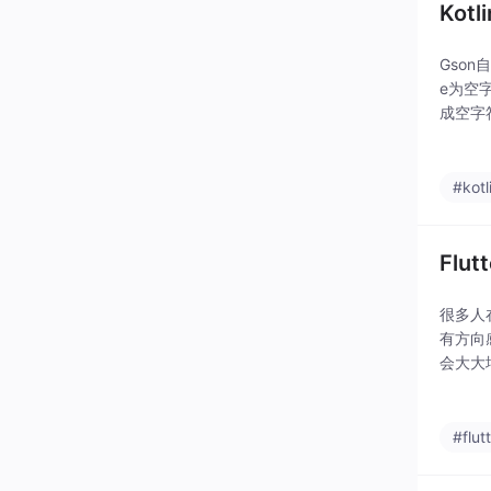
Kot
Gson
e为空字符串
成空字符串*
#kotl
Flu
很多人
有方向
会大大
大全」
构
#flut