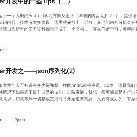
tter开发中的一些Tips（二）
放上一个大概的Android学习方向及思路（详细的内容太多了~），提供
知识内容、技术有太多太多，这里就先放上一部分，其他的内容有机会在
过我自己所有的学习资料都整理成了一个文档，一直在不断学习，希望能
索资料的时间来学习，也可以分享动态给身边好友一起学习！为什么某些
就很优秀还一
ter
tter开发之——json序列化(2)
篇文章的人不知道有多少是和我一样的Android程序员。35岁，这是我
种情况下如果还不提升自己的技能，进阶发展，我想，很可能就是本行业
机意识，切莫等到一切都成定局时才开始追悔莫及。只要有规划的，有系
给自己多充一点电，你才能走的更远。千里之行始于足下。这是上小学时
页下面都印
ter
#json