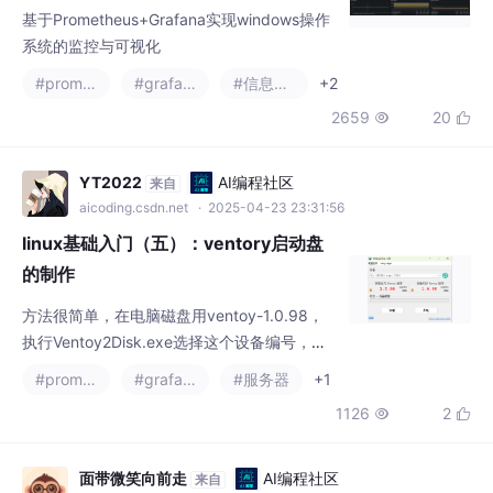
系统的监控与可视化
基于Prometheus+Grafana实现windows操作
系统的监控与可视化
#prometheus
#grafana
#信息可视化
+2
2659
20


YT2022
AI编程社区
来自
aicoding.csdn.net
· 2025-04-23 23:31:56
linux基础入门（五）：ventory启动盘
的制作
方法很简单，在电脑磁盘用ventoy-1.0.98，
执行Ventoy2Disk.exe选择这个设备编号，之
后就OK了。
#prometheus
#grafana
#服务器
+1
1126
2


面带微笑向前走
AI编程社区
来自