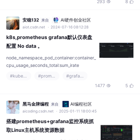
293
8


可见输入、最终回答和 token 统计。📄 要解决
的不是计费，而是学习目标是把每次 Codex
会话中可获得的任务 ID、项目名、会话名、最
安稳132
AI硬件创业社区
来自
新用户问题、开始/结束时间、时长、to
aiot.csdn.net
· 2024-07-16 08:12:28
k8s,prometheus grafana默认仪表盘
配置 No data 。
node_namespace_pod_container:container_
cpu_usage_seconds_total:sum_irate
#kubernetes
#prometheus
#grafana
1477
5


黑马金牌编程
AI编程社区
来自
aicoding.csdn.net
· 2025-01-11 18:00:45
搭建prometheus+grafana监控系统抓
取Linux主机系统资源数据