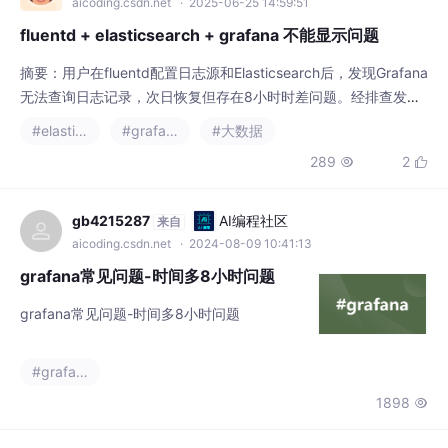
aicoding.csdn.net
· 2025-06-25 14:59:51
fluentd + elasticsearch + grafana 不能显示问题
摘要：用户在fluentd配置日志源和Elasticsearch后，发现Grafana
无法查询日志记录，次日恢复但存在8小时时差问题。经排查发现
Grafana默认使用浏览器时区，导致19点日志显示为3点。通过在g
#elasticsearch
#grafana
#大数据
rafana.ini配置时区参数后问题解决。该问题凸显了时区配置在日
289
2


志监控系统中的重要性，需确保各组件时区设置一致。（150字）
gb4215287
AI编程社区
来自
aicoding.csdn.net
· 2024-08-09 10:41:13
grafana常见问题-时间多8小时问题
grafana常见问题-时间多8小时问题
#grafana
1898
