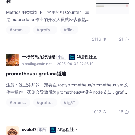
标
Metrics 的类型如下：常用的如 Counter，写
过 mapreduce 作业的开发人员就应该很熟悉
Counter，其实含义都是一样的，就是对一个
#prometheus
#grafana
#flink
计数器进行累加，即对于多条数据和多兆数据
2116
21


一直往上加的过程。Gauge，Gauge 是最简单
的 Metrics，它反映一个值。比如要看现在 Ja
va heap 内存用了多少，就可以每次实时的暴
十行代码九行报错
AI编程社区
来自
露一个 Gauge，Gauge 当前的值就是heap使
aicoding.csdn.net
· 2025-09-03 22:16:19
用
prometheus+grafana搭建
注意：这里添加的一定要在 /opt/prometheus/prometheus.yml文
件中操作，否则会导致后续prometheus中没有node节点，grafan
a表盘中无数据。点击Endpoint目标的值，再从exporter具体能抓
#prometheus
#grafana
#运维
到的数据，随便复制一个值就好，比如go_gc_pauses_seconds_c
1012
18


ount。访问：http://IP地址:3000，默认账号/密码：admin/adm
evelol7
AI编程社区
来自