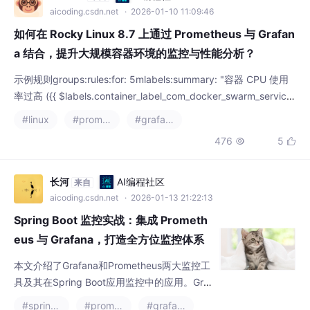
aicoding.csdn.net
· 2026-01-10 11:09:46
如何在 Rocky Linux 8.7 上通过 Prometheus 与 Grafan
a 结合，提升大规模容器环境的监控与性能分析？
示例规则groups:rules:for: 5mlabels:summary: "容器 CPU 使用
率过高 ({{ $labels.container_label_com_docker_swarm_service
_name }})"description: "{{ $labels.container_label_com_docker
#linux
#prometheus
#grafana
_swarm_service_name }} CPU 5 分钟以上
476
5


长河
AI编程社区
来自
aicoding.csdn.net
· 2026-01-13 21:22:13
Spring Boot 监控实战：集成 Prometh
eus 与 Grafana，打造全方位监控体系
本文介绍了Grafana和Prometheus两大监控工
具及其在Spring Boot应用监控中的应用。Graf
ana是一个开源的仪表盘可视化工具，支持多
#spring boot
#prometheus
#grafana