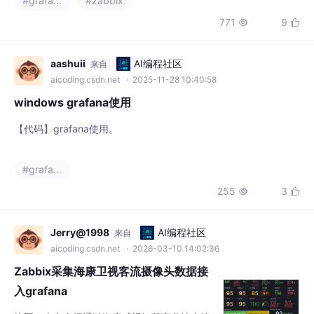
#grafana
#zabbix
的api 地址。这里不能错，否则就会出问题采
771
9


集不到数据。需要安装这个插件：alexanderz
obnin-zabbix-app。需要添加zabbix和mysql
数据源。
aashuii
AI编程社区
来自
aicoding.csdn.net
· 2025-11-28 10:40:58
windows grafana使用
【代码】grafana使用。
#grafana
255
3


Jerry@1998
AI编程社区
来自
aicoding.csdn.net
· 2026-03-10 14:02:36
Zabbix采集海康卫视客流摄像头数据接
入grafana