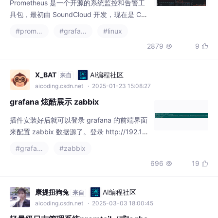
Prometheus 是一个开源的系统监控和告警工
具包，最初由 SoundCloud 开发，现在是 CN
CF（云原生计算基金会）的毕业项目。
#prometheus
#grafana
#linux
2879
9


X_BAT
AI编程社区
来自
aicoding.csdn.net
· 2025-01-23 15:08:27
grafana 炫酷展示 zabbix
插件安装好后就可以登录 grafana 的前端界面
来配置 zabbix 数据源了。登录 http://192.16
8.43.39:3000，如图。grafana集成zabbix的
#grafana
#zabbix
话需要去安装插件：grafana-cli plugins list-r
696
19


emote。注意：url填写 zabbix 的api 地址。
这里不能错，否则就会出问题采集不到数据。
需要安装这个插件：alexanderzobnin-z
康提扭狗兔
AI编程社区
来自
aicoding.csdn.net
· 2025-03-03 18:00:45