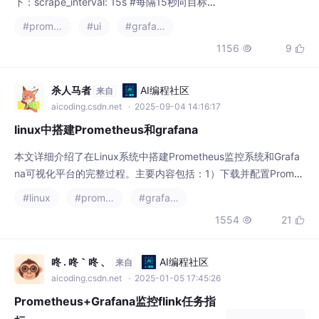
下：scrape_interval: 15s #每隔15秒向目标抓
取一次数，默认为一分钟evaluation_interval:
#prometheus
#ui
#grafana
15s #每隔15秒执行一次告警规则检查，默认
1156
9


为一分钟scrape_configs指定的是prometheu
s要监控的目标，这里是整个prometheus的核
心部分，在srape_config中
杀人马者
AI编程社区
来自
aicoding.csdn.net
· 2025-09-04 14:16:17
linux中搭建Prometheus和grafana
本文详细介绍了在Linux系统中搭建Prometheus监控系统和Grafa
na可视化平台的完整过程。主要内容包括：1）下载并配置Promet
heus，创建专用用户和启动服务；2）部署node_exporter采集节
#linux
#prometheus
#grafana
点数据，配置多服务器监控；3）安装Grafana并进行服务配置。
1554
21


文档提供了详细的命令操作、配置文件修改说明及效果截图，最终
实现通过Prometheus采集服务器指标数据，并通过Graf
咚 . 咚｀咚 、
AI编程社区
来自
aicoding.csdn.net
· 2025-01-05 17:45:26
Prometheus+Grafana监控flink任务指