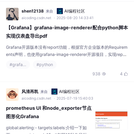
-配置jmeter的数据写入influxbd数据库grafan
a的管理平台配置 -----gra
shen12138
AI编程社区
来自
aicoding.csdn.net
· 2025-08-20 14:33:41
【Grafana】grafana-image-renderer配合python脚本
实现仪表盘导出pdf
Grafana开源版本没有report功能，根据官方企业版本的Requirem
ents声明，也使用grafana-image-renderer开源项目，实现repor
t功能。
#grafana
#python
938
4


风清再凯
AI编程社区
来自
aicoding.csdn.net
· 2025-07-19 15:40:03
prometheus UI 和node_exporter节点
图形化Grafana
global:alerting:- targets:labels:介绍一下如