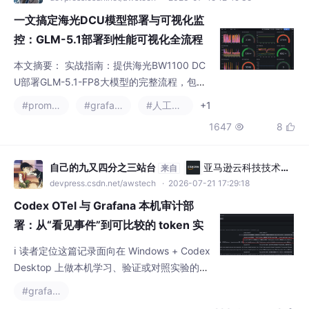
一文搞定海光DCU模型部署与可视化监
控：GLM-5.1部署到性能可视化全流程
本文摘要： 实战指南：提供海光BW1100 DC
U部署GLM-5.1-FP8大模型的完整流程，包括
环境准备、模型下载、推理部署和性能监控。
#prometheus
#grafana
#人工智能
+1
核心组件： 硬件：海光BW1100 DCU（8卡）
1647
8


模型：GLM-5.1-FP8（754B参数） 推理框
架：预适配的vLLM/SGLang镜像 监控方案：
dcu-exporter+Prometheus+Grafana全链路
自己的九又四分之三站台
亚马逊云科技技术品
来自
可视化 关键步骤： 使用预编译Dock
牌专区
devpress.csdn.net/awstech
· 2026-07-21 17:29:18
Codex OTel 与 Grafana 本机审计部
署：从“看见事件”到可比较的 token 实
验
ℹ️ 读者定位这篇记录面向在 Windows + Codex
Desktop 上做本机学习、验证或对照实验的
人。前提是 Docker Desktop 已可用或有linux
#grafana
服务器。完成后，可以在 Grafana 中按轮查看