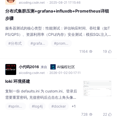
aicoding.csdn.net
· 2025-08-21 17:15:46
分布式集群压测+grafana+influxdb+Prometheus详细
步骤
服务器测试的核心类型：性能测试：评估响应时间、吞吐量（如T
PS/QPS）、资源利用率（CPU/内存）安全测试：模拟SQL注入、
DDoS攻击等，验证防御机制。可用性测试：检测系统持续服务能
#分布式
#grafana
#prometheus
力（如故障切换、容灾恢复）。负载测试、压力测试、大量数据测
1164
19


试的区别：压力测试：施加远超正常负载（如10倍流量），探测系
统崩溃点及恢复能力‌。负载测试：模拟正常业务流量（如日活用户
并发），验证系统在预期负载下的稳定性
小代码2016
AI编程社区
来自
aicoding.csdn.net
· 2026-01-02 00:17:11
loki 环境搭建
复制一份 defaults.ini 为 custom.ini。登录后
需要重置密码, 充值密码后点击右上角头像
的。点击 Add new data source。
#spring boot
#log4j
#docker
+1
728
22

