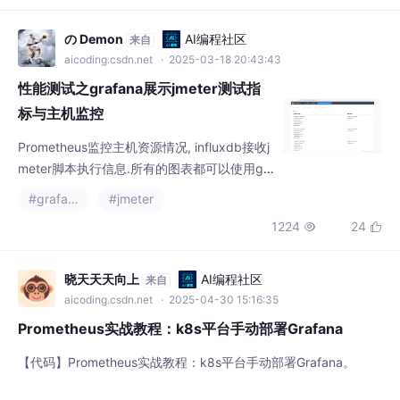
の Demon
AI编程社区
来自
aicoding.csdn.net
· 2025-03-18 20:43:43
性能测试之grafana展示jmeter测试指
标与主机监控
Prometheus监控主机资源情况, influxdb接收j
meter脚本执行信息.所有的图表都可以使用gr
afana的模版来展示.
#grafana
#jmeter
1224
24


晓天天天向上
AI编程社区
来自
aicoding.csdn.net
· 2025-04-30 15:16:35
Prometheus实战教程：k8s平台手动部署Grafana
【代码】Prometheus实战教程：k8s平台手动部署Grafana。