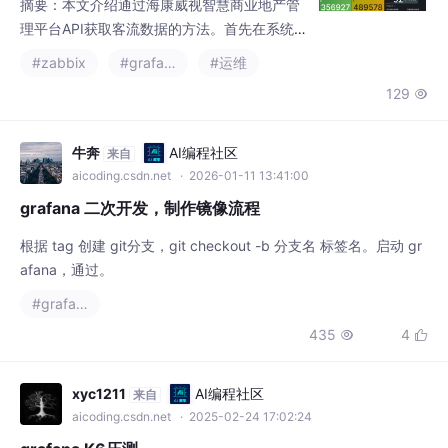
摘要：本文介绍通过海康威视智慧商业地产管
理平台API获取客流数据的方法。首先在系统
管理中配置API网关并生成AK/SK密钥，然后编
#zabbix
#grafana
#运维
写Python脚本实现数据采集。脚本使用reques
129

ts库发送POST请求，通过HMAC-SHA256签
名认证，获取指定区域（J区）的客流统计信
息（进/出客量）。最后将采集到的JSON数据
牛奔
AI编程社区
来自
接入Zabbix监控系统，创建两个依赖项分别提
aicoding.csdn.net
· 2026-01-11 13:41:00
取进/出客量，并通过Grafana实
grafana 二次开发，制作镜像流程
根据 tag 创建 git分支，git checkout -b 分支名 标签名。启动 gr
afana，通过。
#grafana
435
4


xyc1211
AI编程社区
来自
aicoding.csdn.net
· 2025-02-24 17:02:24