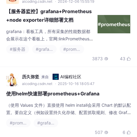
aicoding.csdn.net
· 2024-12-06 15:55:19
【服务器监控】grafana+Prometheus
+node exporter详细部署文档
grafana：看板工具，所有采集的性能数据都
会展示在这个看板上，官网:linkPrometheus:
监控系统，数据的采集、存储、查询等主要功
#服务器
#grafana
#prometheus
能都是在它这里，参考文档:linknode_exporte
3873
43


r：其是Prometheus的一个采集组件，可以用
来采集机器上的数据，并暴露接口给Promethe
us，以此将数据传过去。这是prometheus官
历久弥坚
AI编程社区
来自
网的架构图，可以参考这个看一下。
aicoding.csdn.net
· 2025-10-16 18:05:47
使用helm快速部署prometheus+Grafana
（使用 Values 文件）直接使用 helm install会采用 Chart 的默认配
置。要自定义（例如设置持久化存储、配置抓取规则、修改 Grafa
na 密码等），你需要一个自定义的 values.yaml文件。编辑 custo
#prometheus
#grafana
m-values.yaml文件，根据你的需求修改配置。
507
6

