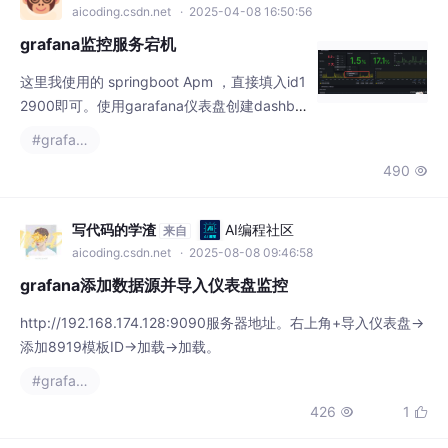
aicoding.csdn.net
· 2025-04-08 16:50:56
grafana监控服务宕机
这里我使用的 springboot Apm ，直接填入id1
2900即可。使用garafana仪表盘创建dashbo
ard，这里可直接使用别人写好的。然后把重
#grafana
采样结果取最后一组数据即可，判断最后一组
490

数据是否未0即可。
写代码的学渣
AI编程社区
来自
aicoding.csdn.net
· 2025-08-08 09:46:58
grafana添加数据源并导入仪表盘监控
http://192.168.174.128:9090服务器地址。右上角+导入仪表盘->
添加8919模板ID->加载->加载。
#grafana
426
1

