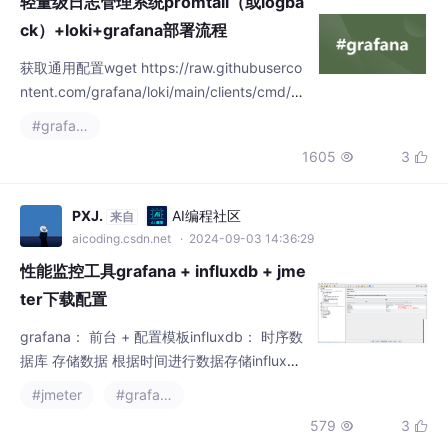
轻量级日志管理系统promtail（或logba
ck）+loki+grafana部署流程
获取通用配置wget https://raw.githubuserco
ntent.com/grafana/loki/main/clients/cmd/pr
omtail/promtail-local-config.yaml。获取官方
#grafana
通用配置wget https://raw.githubuserconten
1605
3


t.com/grafana/loki/master/cmd/loki/loki-loc
al-co
PXJ.
AI编程社区
来自
aicoding.csdn.net
· 2024-09-03 14:36:29
性能监控工具grafana + influxdb + jme
ter下载配置
grafana： 前台 + 配置模板influxdb： 时序数
据库 存储数据 根据时间进行数据存储influxd
b： 版本 1.x 不建议用2.x启动influxdb1.x： in
#jmeter
#grafana
fluxd进入influxdb的客户端模式： influxjmete
579
3


r来产生数据jmeter的**后端监听器**中配置 --