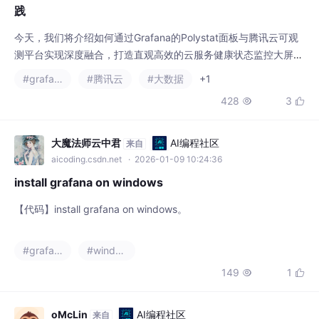
践
今天，我们将介绍如何通过Grafana的Polystat面板与腾讯云可观
测平台实现深度融合，打造直观高效的云服务健康状态监控大屏。
通过Grafana Polystat面板与腾讯云可观测平台的深度融合，我们
#grafana
#腾讯云
#大数据
+1
成功构建了一套直观、高效、易用的云服务健康状态监控体系。在
428
3


prometheus实例的集成中心里通过云监控启用所有云产品监控集
成（包括CLB、COS、CVM、ES、Nacos、RabbitMQ、MQ
大魔法师云中君
AI编程社区
来自
aicoding.csdn.net
· 2026-01-09 10:24:36
install grafana on windows
【代码】install grafana on windows。
#grafana
#windows
149
1


oMcLin
AI编程社区
来自