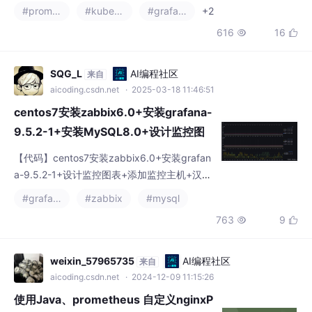
#prometheus
#kubernetes
#grafana
+2
616
16


SQG_L
AI编程社区
来自
aicoding.csdn.net
· 2025-03-18 11:46:51
centos7安装zabbix6.0+安装grafana-
9.5.2-1+安装MySQL8.0+设计监控图
表+添加监控主机+邮件和钉钉告警+汉
【代码】centos7安装zabbix6.0+安装grafan
化
a-9.5.2-1+设计监控图表+添加监控主机+汉
化。
#grafana
#zabbix
#mysql
763
9


weixin_57965735
AI编程社区
来自
aicoding.csdn.net
· 2024-12-09 11:15:26
使用Java、prometheus 自定义nginxP