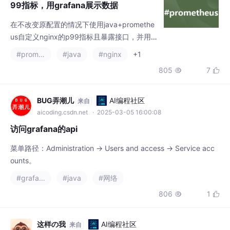
99指标，用grafana展示数据
在不改变原配置的情况下使用java+promethe
us自定义nginx的p99指标且暴露接口，并用g
rafana展示p99耗时数据。2.openresty需要自
#prometheus
#java
#nginx
+1
定的lua脚本、各种的配置和nginx-plus都会改
805
7


变原先的nginx结构。1.nginx-prometheus-ex
porter和nginx-vts 两种是无法暴露这个指标
的。
BUG弄潮儿
AI编程社区
来自
aicoding.csdn.net
· 2025-03-05 16:00:08
访问grafana的api
菜单路径：Administration -> Users and access -> Service acc
ounts。
#grafana
#java
#网络
806
1


这样の我
AI编程社区
来自