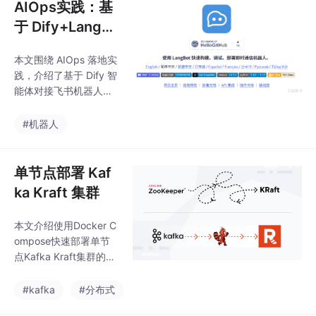
AIOps实践：基
于 Dify+LangB
ot 实现飞书智能
本文围绕 AIOps 落地实
体对话机器人
践，介绍了基于 Dify 智
能体对接飞书机器人的
实现过程：先搭建 Doc
ker 环境部署 LangBot
#机器人
工具，配置 Dify 智能体
参数，再完成飞书机器
人的权限、事件回调配
单节点部署 Kaf
置及发布，创建机器人
ka Kraft 集群
并测试对话功能。文中
还提及 MCP Server 的
本文介绍使用Docker C
研发进展与开源计划，
ompose快速部署单节
同时给出问题排查方
点Kafka Kraft集群的方
法，为 AIOps 智能对话
法。Kraft模式是Kafka
机器人落地提供了实操
2.8+版本推出的去ZooK
#kafka
#分布式
指引。
eeper化方案，简化了