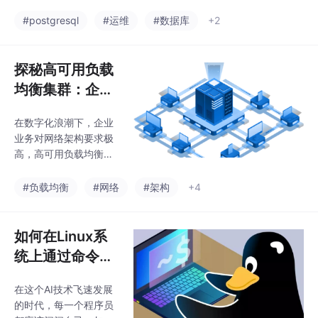
定性和丰富的数据类型
支持。它支持事务安全
#postgresql
#运维
#数据库
+2
性、复杂查询、JSONB
类型等高级功能，并提
供完善的扩展机制。相
探秘高可用负载
比MySQL，PostgreSQ
均衡集群：企业
L在SQL能力、数据类型
网络架构的稳固
和扩展性方面表现更
在数字化浪潮下，企业
基石
优，适合复杂业务场
业务对网络架构要求极
景。安装方式推荐使用
高，高可用负载均衡集
PGDG APT源进行标准
群成为关键技术。本文
化部署。核心概念包括
深入剖析其理论精髓，
#负载均衡
#网络
#架构
+4
Cluster、Database、S
详细解读LVS、VRRP等
chema等，适用于企业
关键技术及调度算法，
级应用但不
通过腾讯云CLB、阿里
如何在Linux系
云SLB等企业案例，展
统上通过命令调
现其在金融、电商领域
用本地AI大模
的强大效能。同时探讨
在这个AI技术飞速发展
型？
容器技术在其中的创新
的时代，每一个程序员
应用，以及构建高可用