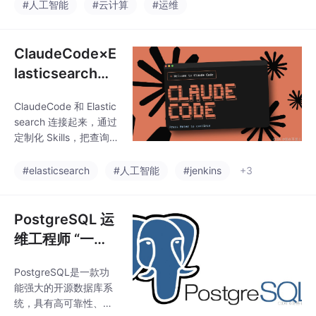
量数据集，其应用跨多
#人工智能
#云计算
#运维
Cluster、Database、S
个行业，包括制造、客
chema等，适用于企业
户服务、物流和医疗保
级应用但不
健。在金融领域，代理
ClaudeCode×E
人工智能被用来分析市
lasticsearch：
场趋势、评估投资机会
服务日志查询的
并制定个性化的财务计
ClaudeCode 和 Elastic
AI 化落地实践
划。代理人工智能主要
search 连接起来，通过
帮助从查询和响应系统
定制化 Skills，把查询
向自主机器代理的转
规则、字段映射、时间
变。这种代理能够在没
边界、索引范围和操作
#elasticsearch
#人工智能
#jenkins
+3
有人工指导的情况下执
红线全部提前写清楚。
行与企业相关的任务。
这样一来，原本需要手
Gartner预测，到2028
动编写 DSL 的日志查
PostgreSQL 运
年，至少15%的日常
询，就可以被转化成自
维工程师 “一本
然语言指令；而 AI 返回
通“ ：安装、配
的，也不再是“想当然”
PostgreSQL是一款功
置、备份与监控
的答案，而是带着护栏
能强大的开源数据库系
的查询命令 + 基于结果
统，具有高可靠性、稳
的初步分析。