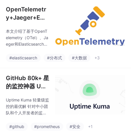
集群部署。
OpenTelemetr
y+Jaeger+E
S：分布式链路
本文介绍了基于OpenT
追踪实战部署
elemetry（OTel）、Ja
eger和Elasticsearch构
建分布式链路追踪系统
的完整方案。详细阐述
#elasticsearch
#分布式
#大数据
+3
了整体架构设计，包括
数据流转流程和安全访
问机制。通过Docker C
GitHub 80k+ 星
ompose编排部署，提
的监控神器 Upti
供从环境准备到服务验
me Kuma
证的完整实操指南。
Uptime Kuma 轻量级监
控的最优解 针对中小团
队和个人开发者的监控
需求，Uptime Kuma提
供了比Zabbix和Prome
#github
#prometheus
#安全
+1