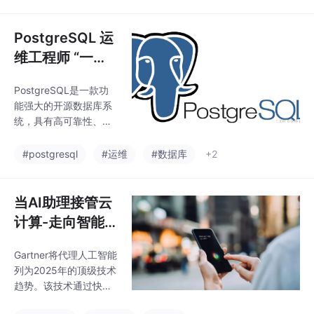
theus更轻量、易用的解
决方案。
PostgreSQL 运
维工程师 “一本
通“ ：安装、配
PostgreSQL是一款功
置、备份与监控
能强大的开源数据库系
统，具有高可靠性、稳
定性和丰富的数据类型
支持。它支持事务安全
#postgresql
#运维
#数据库
+2
性、复杂查询、JSONB
类型等高级功能，并提
供完善的扩展机制。相
当AI助理接管云
比MySQL，PostgreSQ
计算-走向智能
L在SQL能力、数据类型
运维的新时代
和扩展性方面表现更
Gartner将代理人工智能
优，适合复杂业务场
列为2025年的顶级技术
景。安装方式推荐使用
趋势。该技术通过快速
PGDG APT源进行标准
分析用于药物发现的海
化部署。核心概念包括