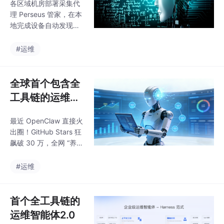
各区域机房部署采集代
监控一
理 Perseus 管家，在本
地完成设备自动发现、
指标采集、日志预处
理、告警初筛，仅聚合
#运维
异常数据、告警、TOP
指标压缩回传总部，跨
WAN 流量降低 80%，
全球首个包含全
解决广域网带宽拥堵问
工具链的运维智
题。单台监控服务器部
能体 x OpenCla
署完整平台，内置采
最近 OpenClaw 直接火
w组合登场
集、告警、大屏、报表
出圈！GitHub Stars 狂
模块，本地完成全量设
飙破 30 万，全网 “养小
备纳管，总部通过加密
龙虾” 热潮直接拉满。
Web 页面远程访问查看
当第一批跟风安装的小
#运维
数据，适合门店、小型
伙伴转头忙着卸载时，
区域分公司，轻量化开
专注技术的乐维早已跳
箱即用，无需额外代理
出玩梗，把 OpenClaw
首个全工具链的
节点。三大特征：
真正用在了智能运维的
运维智能体2.0
核心场景里。现在，Ler