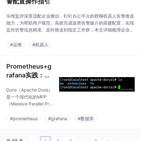
警配置操作指引
使用zabbix就可以轻易
获得，但是在Promethe
乐维监控深度适配企业微信、钉钉办公平台的群聊机器人告警推送
us中却需要通过计算公
能力，为帮助用户规范、高效完成该类告警媒介的搭建配置，实现
式来完成CPU使用率的
监控告警信息精准、及时推送到指定工作群，本文详细梳理企业微
计算。如果要统计CPU
信、钉钉群聊机器人的配置步骤与操作要点，为相关配置工作提供
的使用：node_exporte
清晰参考。在IT运维工作中，群聊机器人兼具轻量化易配置、实时
#运维
#机器人
r会抓取CPU常用你的8
高触达、团队协同高效的特点，无需额外部署软硬件，能让运维人
种状态的累计工作时
员在工作群快速接收监控告警、高效协同开展故障处置，
间，然后再
Prometheus+g
rafana实践：Do
ris数据库的监控
Doris（Apache Doris）
是一个现代化的MPP
（Massive Parallel Pro
cessing，大规模并行处
理）数据库，主要用于
#prometheus
#grafana
#数据库
在线分析处理（OLA
P）场景。4.Doris数据
库自带metrics的接口，
共 68 条