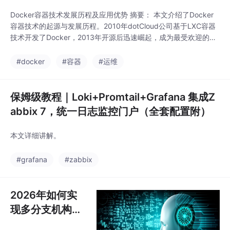
动化执行引擎，具备专
运维模式向智能化演
业运维领域知识图谱、
Docker容器技术发展历程及应用优势 摘要： 本文介绍了Docker
进。
故障根因 RCA、告警收
容器技术的起源与发展历程。2010年dotCloud公司基于LXC容器
敛、业务拓扑分析、变
技术开发了Docker，2013年开源后迅速崛起，成为最受欢迎的容
更管控原生能力。数据
器技术。相比传统虚拟机，Docker容器具有轻量级（秒级启动、
可信底座：掌握全栈 IT
MB级存储）、高资源利用率（单机可运行上千容器）等显著优
#docker
#容器
#运维
原始指标、日志、资产
势。文章详细对比了容器与虚拟机的技术差异，并解释了Docker
拓扑、历史故障工单、
三大核心概念：
处置脚本，为上层交互
保姆级教程｜Loki+Promtail+Grafana 集成Z
提供可溯源、可执行、
abbix 7，统一日志监控门户（全套配置附）
符合运维规范的专业结
论，解
本文详细讲解。
#grafana
#zabbix
2026年如何实
现多分支机构全
网设备统一运维