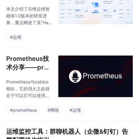
weeClaw的全套技能它
本文介绍了乐维运维智
来了！Lerwee 运维智
能体1.0版本的研发进
能体依托智能监控、根
展，重点阐述了其"Har
因分析等能力，打造出
ness范式"管控体系，通
运维的「认知大脑」，
过"五层架构"实现运维
#运维
提供精准可靠的决策支
能力的闭环管理。针对
撑；OpenClaw
企业不同需求，推出私
有化方案QwenPaw和
Prometheus技
云上方案LerweeCla
术分享——pro
w，分别满足数据安全
metheus的函数
与轻量化降本需求。其
Prometheus与zabbix
与计算公式详解
中QwenPaw实现本地
相比，它的强大之处就
闭环运维，解决大模型
在于可以它可以使用的
幻觉问题；LerweeCla
很多计算公式去获取自
w与火山引擎合作，提
己需要的数据。当然，
#prometheus
#网络
#运维
供开箱即用的云服务。
这里所涉及到的计算公
基于乐维CoT思维链开
式，也是我们普遍认为
发的Agentic O
的难点所在。比如，我
运维监控工具：群聊机器人（企微&钉钉）告
们要获取CPU使用率，