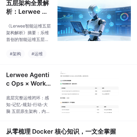
五层架构全景解
析：Lerwee 运
维智能体如何实
《Lerwee智能运维五层
现 “从感知到行
架构解析》摘要：乐维
动”（二）
首创的智能运维五层架
构（感知、规划、记
忆、大脑、行动）构成
#架构
#运维
完整的自主运维体系。
感知层实现全栈数据采
集，规划层构建数字资
Lerwee Agenti
产地图，记忆层沉淀运
c Ops × WorkB
维知识，大脑层提供AI
uddy打通感
决策，行动层执行自动
底层完整运维闭环：感
知、分析、执行
化闭环。该架构赋予IT
知-记忆-规划-行动-大
系统"智能生命体"特
全链路闭环
脑 五层原生架构，内置
性，从被动响应升级为
Perseus 全域采集、CM
自主治理，通过五层协
DB 资产、监控 / 日志 /
同实现故障自愈、经验
从零梳理 Docker 核心知识，一文全掌握
APM、Lerwee Claw 自
积累和持续优化，推动