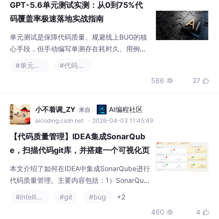
#单元测试
#代码覆盖率
发负担。GPT-5.6在自动化测试生成领域迎来
586
27


能力升级，为快速提升代码测试覆盖率提供了
全新方案。本文基于11ai.xyz平台真实项目实
测，以500行Python订单处理模块为测试样
小不着调_ZY
AI编程社区
来自
本，全方位拆解GPT-5.6全自动生成单元测试
aicoding.csdn.net
· 2026-04-03 11:45:49
的能力，验证其从0快速拉升测试覆盖率的落
【代码质量管理】IDEA集成SonarQub
地效果。同时
e，扫描代码git库，并搭建一个可视化页
面，轻松定位代码BUG
本文介绍了如何在IDEA中集成SonarQube进行
代码质量管理。主要内容包括：1）SonarQub
e的作用和IDEA集成的优势；2）SonarQube
#intellij-idea
#git
#bug
+2
服务端的安装配置；3）IDEA插件安装与连接
460
4


配置；4）通过Maven命令实现代码扫描；5）
SonarQube可视化分析功能展示。文章提供了
详细的操作步骤和常见问题解决方案，最后建
.caixukun
AI编程社区
来自
议将SonarQube与DevOps流程结合，实现全
aicoding.csdn.net
· 2026-04-08 17:30:00
自动化的代码质量管
SpringBoot 代码覆盖率统计：JaCoCo 配置与使用