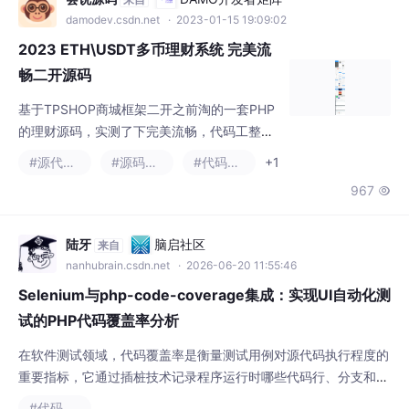
的理财源码，实测了下完美流畅，代码工整无
错，UI简洁大方，有兴趣的朋友自己研究！
#源代码管理
#源码软件
#代码规范
+1
967

陆牙
脑启社区
来自
nanhubrain.csdn.net
· 2026-06-20 11:55:46
Selenium与php-code-coverage集成：实现UI自动化测
试的PHP代码覆盖率分析
在软件测试领域，代码覆盖率是衡量测试用例对源代码执行程度的
重要指标，它通过插桩技术记录程序运行时哪些代码行、分支和路
径被实际执行。其技术价值在于为开发团队提供客观、量化的质量
#代码覆盖率
评估依据，帮助识别测试盲区，尤其是在复杂的条件分支和异常处
272
10


理逻辑中。在Web应用开发场景中，UI自动化测试虽然能验证前端
交互的正确性，但往往无法透视后端代码的执行情况。通过将Sele
nium WebDriver与php-cod
yeshan333
DeepSeek技术社区
来自
deepseek.csdn.net
· 2026-05-18 09:30:00