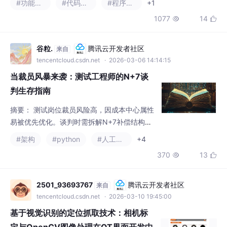
能，最终在Jenkin
当裁员风暴来袭：测试工程师的N+7谈
判生存指南
摘要： 测试岗位裁员风险高，因成本中心属性
易被优先优化。谈判时需拆解N+7补偿结构，
利用测试工程师专属筹码（如知识产权、质量
#架构
#python
#人工智能
+4
风险威慑）提升成功率。四维战术包括：缺陷
370
13


跟踪思维迁移、自动化证据链、压力测试式施
压。避免期权折现、培训费追偿等陷阱，使用
数据可视化看板和法律工具强化谈判。结语强
2501_93693767
腾讯云开发者社区
来自
调将裁员谈判视为“终极测试”，用专业能力
tencentcloud.csdn.net
· 2026-03-10 19:45:00
（边界值分析、探索性测试）争取权益，核心
基于视觉识别的定位抓取技术：相机标
逻辑是“测试技能即维权武器”。（15
定与OpenCV图像处理在QT界面开发中
的应用与实践
机器视觉是一个涉及多学科交叉的领域，需要
我们掌握图像处理、计算机视觉、控制理论等
多方面的知识。通过学习OpenCV、QT等工
#代码覆盖率
具，我们可以一步步构建出属于自己的机器视
65
