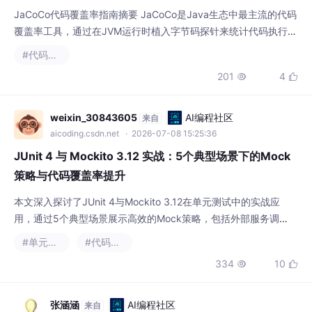
报告两个执行目标即可。还可添加check目标设置覆盖率门禁，当
行/分
weixin_30843605
AI编程社区
来自
aicoding.csdn.net
· 2026-07-08 15:25:36
JUnit 4 与 Mockito 3.12 实战：5个典型场景下的Mock
策略与代码覆盖率提升
本文深入探讨了JUnit 4与Mockito 3.12在单元测试中的实战应
用，通过5个典型场景展示高效的Mock策略，包括外部服务调
用、数据库操作模拟、异常处理等，并结合JaCoCo工具提升代码
#单元测试
#代码覆盖率
覆盖率。文章提供了详细的代码示例和最佳实践，帮助开发者优化
334
10


测试套件，确保代码质量。
张涵涵
AI编程社区
来自
aicoding.csdn.net
· 2026-07-10 09:34:27
JaCoCo 0.8.15 版本适配指南：从 JDK 8 到 JDK 26 的
8 个关键兼容性要点
本文详细解析了JaCoCo 0.8.15版本在跨JDK环境下的兼容性要