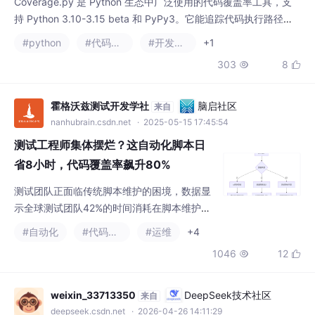
霍格沃兹测试开发学社
脑启社区
来自
nanhubrain.csdn.net
· 2025-05-15 17:45:54
测试工程师集体摆烂？这自动化脚本日
省8小时，代码覆盖率飙升80%
测试团队正面临传统脚本维护的困境，数据显
示全球测试团队42%的时间消耗在脚本维护
上，而自动化覆盖率的提升并未显著提高缺陷
#自动化
#代码覆盖率
#运维
+4
发现率。核心痛点包括脚本脆弱性、投入产出
1046
12


失衡和价值迷失。为解决这些问题，智能脚本
的「三脑协同」架构应运而生，其中MCP协议
通过AI大脑实现自然语言指令到代码的实时编
weixin_33713350
DeepSeek技术社区
来自
译，流程编排引擎则通过拖拽式操作提升测试
deepseek.csdn.net
· 2026-04-26 14:11:29
效率。实战案例显示，智能脚本在金融和电商
基于Gemini的自主研究引擎：让AI自动优化代码与项目
行业显著提升了测试效率和覆盖率，同时
在软件工程领域，自动化工具正从简单的脚本执行向具备自主学习
和持续优化能力的智能代理演进。其核心原理在于将可衡量的目标
转化为可执行的验证循环，通过“假设-验证-回滚”机制，使AI能够
#代码覆盖率