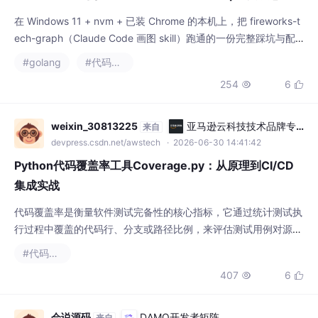
weixin_30813225
亚马逊云科技技术品牌专
来自
区
devpress.csdn.net/awstech
· 2026-06-30 14:41:42
Python代码覆盖率工具Coverage.py：从原理到CI/CD
集成实战
代码覆盖率是衡量软件测试完备性的核心指标，它通过统计测试执
行过程中覆盖的代码行、分支或路径比例，来评估测试用例对源代
码的覆盖程度。其工作原理主要基于代码插桩技术，在程序运行时
#代码覆盖率
动态注入跟踪探针，记录执行轨迹。这一技术对于提升代码质量、
407
6


发现测试盲区、保障重构安全具有重要价值，广泛应用于单元测
试、持续集成和代码审查等工程实践场景。本文以Python生态中
广泛使用的Coverage.py工具为例，深入解析
会说源码
DAMO开发者矩阵
来自
damodev.csdn.net
· 2023-01-15 19:09:02
2023 ETH\USDT多币理财系统 完美流
畅二开源码
基于TPSHOP商城框架二开之前淘的一套PHP