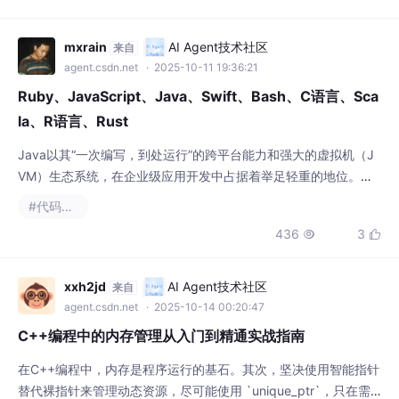
la、R语言、Rust
Java以其“一次编写，到处运行”的跨平台能力和强大的虚拟机（J
VM）生态系统，在企业级应用开发中占据着举足轻重的地位。其
严格的面向对象特性和强大的内存管理机制，保证了大型应用的稳
#代码覆盖率
定性和可维护性。它兼具编译语言的高性能和脚本语言的交互性，
436
3


同时通过可选类型和内存自动引用计数（ARC）确保了代码的安全
性和稳定性。它拥有极其丰富的统计分析软件包和可视化库，是数
据科学家、统计学家进行数据探索、建模和结果呈
xxh2jd
AI Agent技术社区
来自
agent.csdn.net
· 2025-10-14 00:20:47
C++编程中的内存管理从入门到精通实战指南
在C++编程中，内存是程序运行的基石。其次，坚决使用智能指针
替代裸指针来管理动态资源，尽可能使用 `unique_ptr`，只在需
要共享所有权时使用 `shared_ptr`。`std::weak_ptr` 则是一种不
#代码覆盖率
控制对象生命周期的智能指针，它指向一个由 `shared_ptr` 管理
462
3


的对象，但不会增加引用计数，常用于打破 `shared_ptr` 的循环
引用问题。为了获得对内存生命周期的完全
慧都小项
AI Agent技术社区
来自