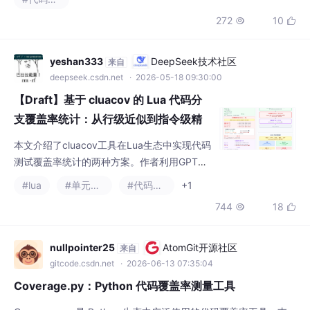
【Draft】基于 cluacov 的 Lua 代码分
支覆盖率统计：从行级近似到指令级精
确
本文介绍了cluacov工具在Lua生态中实现代码
测试覆盖率统计的两种方案。作者利用GPT和
Claude辅助重构cluacov，最终实现了分支覆
#lua
#单元测试
#代码覆盖率
+1
盖率统计功能。文章详细对比了基于行级调试
744
18


钩子的近似方案（兼容Lua 5.1-5.5及LuaJI
T）和基于指令级计数钩子的精确方案（仅支
持Lua 5.4+），并提供了使用示例。核心是通
nullpointer25
AtomGit开源社区
来自
过静态分析字节码识别分支指令，结合运行时
gitcode.csdn.net
· 2026-06-13 07:35:04
数据计算覆盖率。该项目填补了Lua
Coverage.py：Python 代码覆盖率测量工具
Coverage.py 是 Python 生态中广泛使用的代码覆盖率工具，支
持 Python 3.10-3.15 beta 和 PyPy3。它能追踪代码执行路径，
生成详细的行和分支覆盖率报告，帮助开发者评估测试完整性。通
#python
#代码覆盖率
#开发语言
+1
过简单的命令行操作即可收集数据并生成文本或 HTML 格式报
303
8


告，其中 HTML 报告会直观标注已覆盖和未覆盖的代码行。该工
具兼容主流测试框架，采用 Apache 2.0 许可证开源