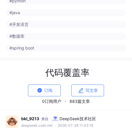
#spring boot
代码覆盖率


订阅
写文章
0订阅用户
·
883篇文章
bkl_9213
DeepSeek技术社区
来自
deepseek.csdn.net
· 2026-07-28 11:43:19
GPT-5.6单元测试实测：从0到75%代
码覆盖率极速落地实战指南
单元测试是保障代码质量、规避线上BUG的核
心手段，但手动编写单测存在耗时久、用例覆
盖不全、重复性高等痛点，是多数开发者的开