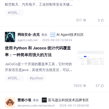
的、深入的代码覆盖率分析体系，为构建可信
网络安全-杰克
AI Agent技术社区
来自
赖的软件提供了数据驱动的决策基础。
agent.csdn.net
· 2025-09-03 13:58:24
使用 Python 和 Jacoco 统计代码覆盖
率：一种简单而强大的方法
JaCoCo是一个开源的覆盖率工具，它针对的
开发语言是java，其使用方法很灵活，可以嵌
入到Ant、Maven中1.变更代码覆盖率并不能绝
#代码覆盖率
#python
对作为测试全面的一个保证，因为即便测试覆
1503
57


盖了代码，也可能受测试人员素质和能力的影
响出现漏测。2.我们可以认为高覆盖率的代码
不一定质量高，但是低覆盖率的代码质量一定
慧都小项
亚马逊云科技技术品牌专区
来自
不高。3.本地实践和在服务端部署应该差别很
devpress.csdn.net/awstech
· 2025-09-11 09:54:56
大，可以共同研究一下方案的可行性，最终可
Parasoft C/C++test 去插桩操作详解：
以在测试过程中使用
精准控制代码覆盖率
如何在 Parasoft C/C++test 中针对不需要插
桩的文件或批量文件进行去插桩操作——包括