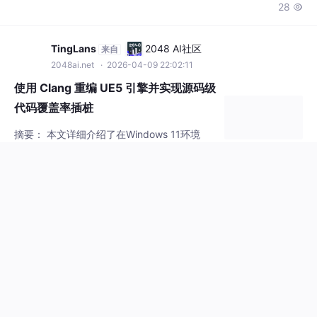
代码覆盖率插桩
摘要： 本文详细介绍了在Windows 11环境
下，将UE5引擎从MSVC编译切换到Clang-cl
编译，并利用LLVM Source-based Code Cov
#ue5
#代码覆盖率
#测试覆盖率
erage实现代码覆盖率插桩的完整流程。内容
575
7


包括环境配置（LLVM 18.1.8安装）、UBT编
译器切换配置、VCToolChain源码修改（添加
覆盖率编译参数和链接库）等关键步骤。该方
MhNHJesogA
AtomGit开源社区
来自
案弥补了UE5官方缺少Windows平台代码覆盖
gitcode.csdn.net
· 2026-04-06 20:00:00
率
五相电机双闭环矢量控制模型：原理说
明、仿真波形及完整版Simulink模型
双闭环矢量控制里最烧脑的环节，当属邻近四
矢量SVPWM的实现。有次手滑把2π写成π，
结果输出转矩直接腰斩，查了三天才发现是这
#代码覆盖率
里的小数点背叛了革命。实测发现这个处理直
136
3


接影响了扇区切换时的波形平滑度，有次调试