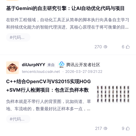
像工程师一样进行可控实验。这种自主研究引擎的技术价值在于，
270
6


它能将开发者从重复性劳动中解放出来，实现项目指标的自动化、
持续改进。应用场景广泛，从提升代码测试覆盖率、优化Docker
镜像大小，到自动化调试和安全审计，都能通过
diUurpNYY
腾讯云开发者社区
来自
tencentcloud.csdn.net
· 2026-03-27 09:21:22
C++结合OpenCV与VS2015实现HOG
+SVM行人检测项目：包含正负样本数
据集、模型训...
负样本就是不带行人的背景图，比如街道、草
地、车流啥的，数量最好比正样本多一点，我
当时是1:3的比例，大概2000张正样本配6000
#代码覆盖率
张负样本，负样本找的时候一定要仔细，别把
217
9


行人混进去，不然训练出来的模型会瞎识别。
这个代码其实挺直白的，就是遍历文件夹里的
所有图片，统一缩成要求的尺寸，负样本的预
谷粒.
腾讯云开发者社区
来自
处理也是一样的逻辑，只是不用抠图，直接用
tencentcloud.csdn.net
· 2026-03-01 10:55:36
原图缩就行，毕竟负样本只要尺寸对就行。我
高效会议秘籍：开发者讨厌的开会如何
当时第一次训练的时候就是改了b
变有用？