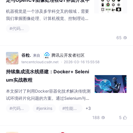
觉系统。无论是工业自动化，还是智能家居，
机器视觉都有着广阔的应用前景，希望这篇文
章能为你打开认识这一领域的窗口。视觉识别
谷粒.
腾讯云开发者社区
来自
定位抓取，相机标定，QT界面开发，OpenCV
tencentcloud.csdn.net
· 2026-03-16 15:55:58
图像处理。
持续集成流水线搭建：Docker+ Seleni
um实战教程
本文探讨了利用Docker容器化技术解决传统测
试环境碎片化问题的方案。通过Selenium与Do
cker的集成，实现了测试环境标准化、快速启
#代码覆盖率
#jenkins
#性能优化
+3
动和资源优化。详细介绍了基于Docker Comp
188
5


ose搭建多节点测试网格的方法，并展示了Jen
kins流水线集成的实战案例。文章还提出了测
试数据管理、智能等待机制等关键优化策略，
kUhzIPVBnE
AtomGit开源社区
来自
以及生产环境下的最佳实践。实际应用表明，
gitcode.csdn.net
· 2026-04-22 18:00:00
该方案能将测试环境准备时间从45分钟缩短
探索土石坝非饱和渗流—应力—侵蚀耦
合模型
这个模型聚焦于分析土石坝细颗粒的迁移与侵