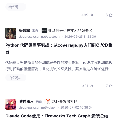
devpress.csdn.net/awstech
· 2026-06-25 11:22:09
Python代码覆盖率实战：从coverage.py入门到CI/CD集
成
代码覆盖率是衡量软件测试完备性的核心指标，它通过分析测试执
行时代码的覆盖情况，量化测试的有效性。其原理是在测试运行时
动态追踪语句、分支、条件等维度的执行路径，生成可视化报告。
#代码覆盖率
这一技术对保障代码质量、发现潜在缺陷具有重要价值，广泛应用
331
7


于单元测试、集成测试及持续集成流程中。通过集成coverage.py
等工具，开发者可以系统性地提升测试覆盖率，特别是在Python
项目中，结合pytest框架与CI/C
嘘神秘用
龙虾开发者社区
来自
devpress.csdn.net/xclaw
· 2026-07-02 16:38:34
Claude Code使用：Fireworks Tech Graph 安装总结
在 Windows 11 + nvm + 已装 Chrome 的本机上，把 fireworks-t
ech-graph（Claude Code 画图 skill）跑通的一份完整踩坑与配
置总结：一句话中/英自然语言 → SVG + 1920px PNG 技术图。
#golang
#代码覆盖率
回到顶部。
254
6

