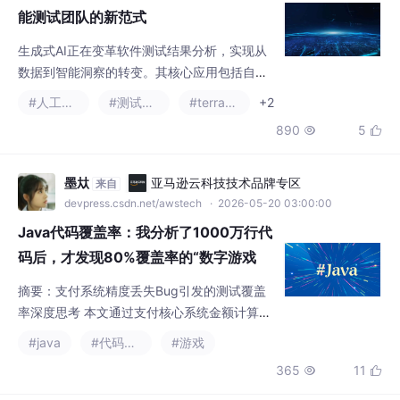
位，显著提升效率。实际案例显示，AI可将报
890
5


告生成时间缩短70%，测试周期减少40%，同
时降低缺陷修复成本。尽管面临数据隐私等挑
战，未来AI将融合实时监控和交互式报告，赋
墨夶
亚马逊云科技技术品牌专区
来自
能测试团队实现质量革命。生成式AI正推动测
devpress.csdn.net/awstech
· 2026-05-20 03:00:00
试分析从繁琐任务转向战略决策支持，引领行
Java代码覆盖率：我分析了1000万行代
业智能化发展。
码后，才发现80%覆盖率的“数字游戏
“坑了多少人
摘要：支付系统精度丢失Bug引发的测试覆盖
率深度思考 本文通过支付核心系统金额计算模
块出现的精度丢失Bug案例，揭示了测试覆盖
#java
#代码覆盖率
#游戏
率中的关键误区。文章指出： 覆盖率陷阱：9
365
11


2%的行覆盖率掩盖了8%未覆盖的边界条件，2
000个测试用例中70%集中在"Happy Path"
覆盖率的本质：行覆盖只是基础，真正的质量
weixin_30617797
亚马逊云科技技术品牌专区
来自
保障需要分支覆盖+条件覆盖+变异测试的组合
devpress.csdn.net/awstech
· 2026-05-28 14:26:28
技术实现：详细解析了Jacoco字节码插桩原
你的测试覆盖够了吗？手把手用VectorCAST/QA分析C+
理，
+项目覆盖率，生成老板爱看的Dashboard报告