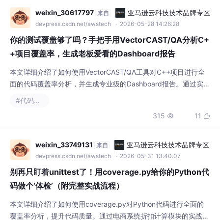
本文详细介绍了如何使用VectorCAST/QA工具对C++项目进行全
面的代码覆盖率分析，并生成专业级的Dashboard报告。通过实际
案例和配置步骤，帮助团队从多维度评估测试覆盖质量，提升项目
#代码覆盖率
可靠性，特别适合金融、医疗等关键领域。
315
11


weixin_33749131
亚马逊云科技技术品牌专区
来自
devpress.csdn.net/awstech
· 2026-05-31 13:40:07
别再只盯着unittest了！用coverage.py给你的Python代
码做个‘体检’（附完整实战流程）
本文详细介绍了如何使用coverage.py对Python代码进行全面的
覆盖率分析，提升代码质量。通过电商系统折扣计算模块的实战案
例，展示了从环境配置到高级技巧的全流程，包括分支覆盖率分
#代码覆盖率
析、针对性测试用例补充以及工程化实践。coverage.py作为Pyth
499
8


on生态中最成熟的代码覆盖率工具，能帮助开发者识别测试盲区，
确保代码健壮性。
好端端
亚马逊云科技技术品牌专区
来自