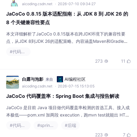
点，从JDK 8到JDK 26的适配策略。内容涵盖Maven和Gradle配
置、版本不匹配诊断、覆盖率阈值设置、CI/CD集成及虚拟线程处
#代码覆盖率
理等关键实践，帮助开发者确保测试覆盖率的准确性和构建稳定
273
11


性。
白露与泡影
AI编程社区
来自
aicoding.csdn.net
· 2026-07-15 15:13:05
JaCoCo 代码覆盖率：Spring Boot 集成与报告解读
JaCoCo 是目前 Java 项目做代码覆盖率检测的首选工具。接入成
本极低——pom.xml 加两段 execution，跑mvn test就能出 HTM
L 报告。但工具的价值不在报告本身，在于你看了报告之后做了什
#代码覆盖率
#spring boot
#后端
么：补了哪些漏掉的测试、发现了哪些假覆盖、重构时有没有底
223
7


气。如果你现在手上有一个 Spring Boot 项目，花 10 分钟按本文
配一下 JaCoCo 代码覆盖率，跑一份报告出来看看
生产测试工具的工厂
openEuler 社区
来自
openeuler.csdn.net
· 2026-07-17 02:01:27
别让代码里的“隐形炸弹“拖垮你的项目