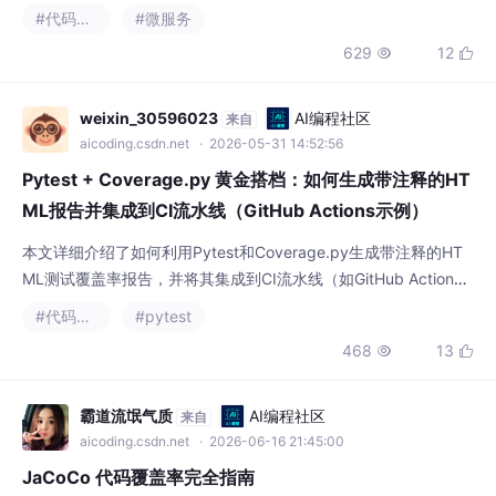
aicoding.csdn.net
· 2026-05-31 14:52:56
Pytest + Coverage.py 黄金搭档：如何生成带注释的HT
ML报告并集成到CI流水线（GitHub Actions示例）
本文详细介绍了如何利用Pytest和Coverage.py生成带注释的HT
ML测试覆盖率报告，并将其集成到CI流水线（如GitHub Action
s）中。通过实战配置和高级技巧，帮助开发者构建工程化的测试
#代码覆盖率
#pytest
覆盖率体系，确保代码质量并提升团队协作效率。
468
13


霸道流氓气质
AI编程社区
来自
aicoding.csdn.net
· 2026-06-16 21:45:00
JaCoCo 代码覆盖率完全指南
JaCoCo代码覆盖率指南摘要 JaCoCo是Java生态中最主流的代码
覆盖率工具，通过在JVM运行时植入字节码探针来统计代码执行情
况。代码覆盖率主要包含行覆盖率、分支覆盖率、方法覆盖率和类
#代码覆盖率
覆盖率等类型，其中行覆盖率和分支覆盖率最为关键。JaCoCo与
201
4


Maven集成简单，只需配置prepare-agent植入探针和report生成