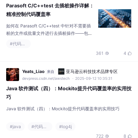
对单个源文件快速取消插桩，以及通过修改配
#代码覆盖率
置文件实现不插桩、仅对指定文件插桩的批量
361
4


配置方法，帮助用户在大规模项目中高效管理
测试覆盖范围。
Yeats_Liao
亚马逊云科技技术品牌专区
来自
devpress.csdn.net/awstech
· 2025-09-12 10:35:31
Java 软件测试（四）：Mockito提升代码覆盖率的实用技
巧
Java 软件测试（四）：Mockito提升代码覆盖率的实用技巧
#java
#代码覆盖率
#log4j
722
8


mxrain
AI Agent技术社区
来自
agent.csdn.net
· 2025-10-11 19:36:21
Ruby、JavaScript、Java、Swift、Bash、C语言、Sca