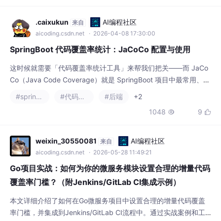
这时候就需要「代码覆盖率统计工具」来帮我们把关——而 JaCo
Co（Java Code Coverage）就是 SpringBoot 项目中最常用、最
易用的覆盖率统计工具，无需复杂配置，就能快速统计出测试用例
#spring boot
#代码覆盖率
#后端
+2
对代码的覆盖情况，帮我们补全测试漏洞，提升代码质量。掌握 J
1048
9


aCoCo 的使用，能让你的测试用例更完整，代码更健壮，避免上
线后因测试遗漏导致的 Bug。这是最核心的区域，能精准看到该类
中每一行
weixin_30550081
AI编程社区
来自
aicoding.csdn.net
· 2026-05-28 11:49:21
Go项目实战：如何为你的微服务模块设置合理的增量代码
覆盖率门槛？（附Jenkins/GitLab CI集成示例）
本文详细介绍了如何在Go微服务项目中设置合理的增量代码覆盖
率门槛，并集成到Jenkins/GitLab CI流程中。通过实战案例和工
具链配置，帮助团队精准把控代码质量，避免全量覆盖率指标掩盖
#代码覆盖率
#微服务
增量代码风险，提升微服务系统的稳定性与可维护性。
629
12


weixin_30596023
AI编程社区
来自