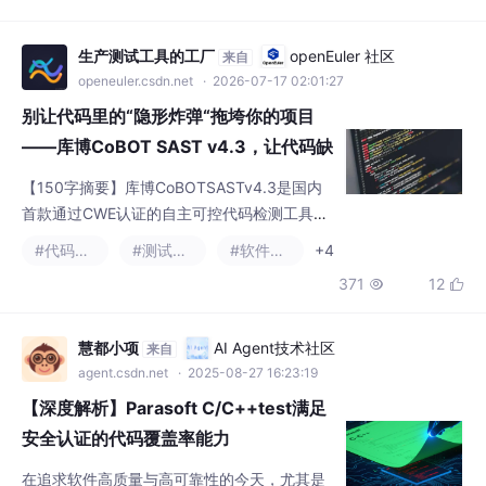
——库博CoBOT SAST v4.3，让代码缺
陷无处遁形
【150字摘要】库博CoBOTSASTv4.3是国内
首款通过CWE认证的自主可控代码检测工具，
破解了传统工具漏报率高（实测漏检率达40%-
#代码覆盖率
#测试工具
#软件工程
+4
80%）、国外产品难定制、开源方案能力弱三
371
12


大痛点。其采用路径敏感分析技术，支持15
+编程语言，每小时扫描150万行代码，同时覆
盖漏洞、缺陷和编码规范检测，误报率低于行
慧都小项
AI Agent技术社区
来自
业平均水平60%。工具无缝对接DevOps流
agent.csdn.net
· 2025-08-27 16:23:19
程，提供架构图生成、克隆检测等特色功能，
【深度解析】Parasoft C/C++test满足
已适配国产芯
安全认证的代码覆盖率能力
在追求软件高质量与高可靠性的今天，尤其是
航空航天、汽车电子、工业控制等安全关键领
域，代码覆盖率已不再是简单的数字游戏，而
#代码覆盖率
是衡量测试完备性的硬性指标和行业准入的门
317
3


槛。Parasoft C/C++test 超越了传统工具仅提
供行、分支覆盖的局限，提供了一套业内领先