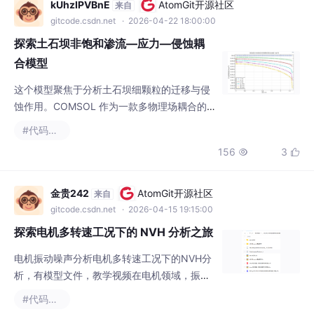
蚀作用。COMSOL 作为一款多物理场耦合的
数值模拟软件，为我们提供了一个绝佳的平
#代码覆盖率
台，能将复杂的物理过程以数值的形式精准呈
156
3


现。
金贵242
AtomGit开源社区
来自
gitcode.csdn.net
· 2026-04-15 19:15:00
探索电机多转速工况下的 NVH 分析之旅
电机振动噪声分析电机多转速工况下的NVH分
析，有模型文件，教学视频在电机领域，振动
与噪声（NVH）分析可是相当关键的一块内
#代码覆盖率
容，尤其是在电机处于多转速工况时。今天咱
28

就好好唠唠这电机多转速工况下的 NVH 分
析，顺便提提那些超有用的模型文件和教学视
频。
TingLans
2048 AI社区
来自
2048ai.net
· 2026-04-09 22:02:11
使用 Clang 重编 UE5 引擎并实现源码级