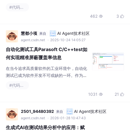
agent.csdn.net
· 2025-10-24 14:05:27
自动化测试工具Parasoft C/C++test如
何实现精准屏蔽覆盖率信息
在当今追求高质量软件的工业环境中，自动化
测试已成为软件开发不可或缺的一环。作为业
界领先的自动化测试解决方案，Parasoft C/C
#代码覆盖率
++test为C/C++项目提供了强大的单元测试、
1031
21


集成测试、静态代码分析以及代码覆盖率验证
功能。
2501_94480392
AI Agent技术社区
来自
agent.csdn.net
· 2026-01-28 10:47:43
生成式AI在测试结果分析中的应用：赋
能测试团队的新范式
生成式AI正在变革软件测试结果分析，实现从
数据到智能洞察的转变。其核心应用包括自动
生成测试报告、数据驱动的质量预测和缺陷定
#人工智能
#测试工具
#terraform
+2