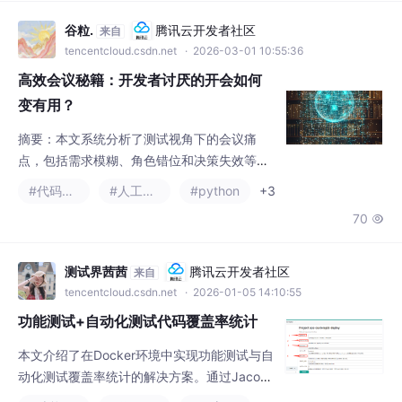
摘要：本文系统分析了测试视角下的会议痛
点，包括需求模糊、角色错位和决策失效等问
题。提出了测试主导的高效会议模型，包含会
#代码覆盖率
#人工智能
#python
+3
前15分钟准备法则和会中四象限控场技术。通
70

过将会议成果转化为测试资产（知识图谱、工
具包等），并辅以金融APP支付模块的实战案
例（缺陷下降76%），验证了该模型的有效
测试界茜茜
腾讯云开发者社区
来自
性。最后建议建立数字仪表盘持续监控会议效
tencentcloud.csdn.net
· 2026-01-05 14:10:55
能指标，实现质量成本下降和回归效率提升。
功能测试+自动化测试代码覆盖率统计
全文提供了一套可落地的测试会议优化方案
本文介绍了在Docker环境中实现功能测试与自
动化测试覆盖率统计的解决方案。通过Jacoco
工具进行代码覆盖率分析，采用三阶段流程：
#功能测试
#代码覆盖率
#程序人生
+1
1) 通过Docker开放变量参数决定是否执行Jac
1077
14


oco扫描；2) 利用Jenkins模板实现自助式Job
创建，支持自定义JVM参数；3) 通过Pipeline
自动获取class文件并生成覆盖率报告。系统实
谷粒.
腾讯云开发者社区
来自
现了参数化配置、分支选择、自动构建等功
tencentcloud.csdn.net
· 2026-03-06 14:14:15